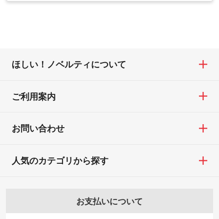
営業日以内に担当スタッフよりメールにて
・お届け時に商品が損傷・故障している場
合は、スタッフから別の色をご案内するこ
たい
ご連絡いたします。
合
ともございます。
網点という技法で濃淡を表現することがで
お急ぎの場合はお電話でのご質問も受け付
・ご注文と異なる商品が届いた場合
きます。濃淡の差が分かるデータに調整い
けております。下記電話番号までお問い合
・印刷不良があった場合
たします。→
詳しく見る
わせください。
※印刷不良は原則として“再印刷”でご対応さ
ほしい！ノベルティについて
せていただいております。
・コーポレートカラーを使って印刷したい
TEL：0422-29-9911 営業時間10:00～
※詳しくは「
商品の良品基準について
」をご
／印刷色にこだわりがある
18:00(土日祝日除く)
覧ください。
DIC・PANTONEなどのカラーチップの指定
ご利用案内
お問い合わせフォームはこちら
や、現物支給による色指定も承っておりま
【返品・交換ができない場合】
す。→
詳しく見る
・お客様の元で商品を加工された場合、ま
お問い合わせ
たは商品が破損した場合
・背景がある画像からキャラクター部分だ
・商品到着後7日以上経過している場合
けを使いたいです
人気のカテゴリから探す
・お客様のご都合による返品・交換依頼(商
シンプルな背景のデータや、使いたいキャ
品・色・数量などの注文間違い等)
ラクター部分の輪郭がはっきりしているデ
ータは切り抜き処理が可能です。→
詳しく
お支払いについて
見る