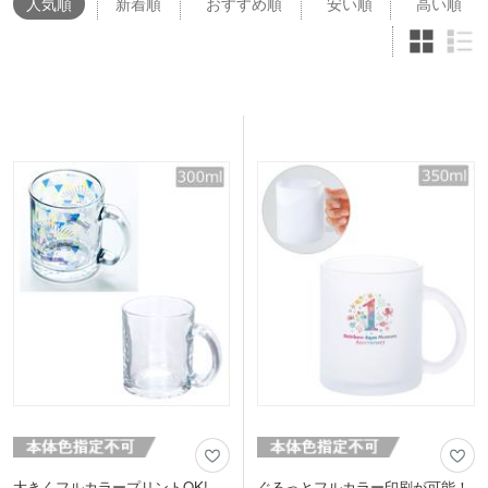
人気
順
新着順
おすすめ順
安い順
高い順
大きくフルカラープリントOK!
ぐるっとフルカラー印刷が可能！