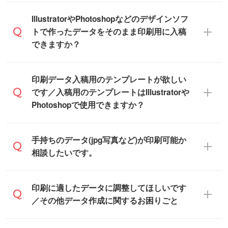
も、商品が決まりましたらお早めのご発注
ル箱の作成は原則承っておりません。
をお願いいたします。
無料の「
デザインシミュレーター
」を使え
IllustratorやPhotoshopなどのデザインソフ
ば、PCやスマホから簡単にデザインを作成
トで作ったデータをそのまま印刷用に入稿
※土日祝日を除く営業日換算です。
できます。スタンプやテンプレートも豊富
できますか？
※沖縄・離島は追加日数がかかります。
なので、デザインソフトがなくても安心で
す。
IllustratorやPhotoshop、CLIP STUDIOなどの
印刷データ入稿用のテンプレートが欲しい
デザインソフトでこだわりのデザインを作
です／入稿用のテンプレートはIllustratorや
また、「
データ作成サービス
」もご利用い
成したい方は、
完全データ入稿
がおすすめ
Photoshopで使用できますか？
ただけます。ご希望の文言・書体・印刷色
です。
をお知らせいただければ、弊社にて無料で
「.ai」形式または「.psd」形式で保存し、
デザインデータを1点作成いたします。
一部商品は入稿用テンプレートのご用意が
手持ちのデータ(jpg写真など)が印刷可能か
お見積・ご注文フォームにアップロードし
あります。各商品ページの『印刷方法・テ
相談したいです。
てご入稿ください。
ンプレート』からダウンロードをお願いい
たします。
ご入稿後は経験豊富なスタッフがデータに
印刷に適したデータ・解像度かどうか、担
印刷に適したデータに調整してほしいです
入稿用のテンプレートはPDF形式ですが、
不備がないかチェックし、お客様と確認し
当スタッフが事前に確認いたします。
／その他データ作成に関するお困りごと
IllustratorやPhotoshopで開いてご利用いた
てから印刷に進みますので、ご安心くださ
データはお見積・ご注文・
お問い合わせフ
だけます。詳しい手順は「
入稿テンプレー
い。
ォーム
へ添付いただくか、担当スタッフ宛