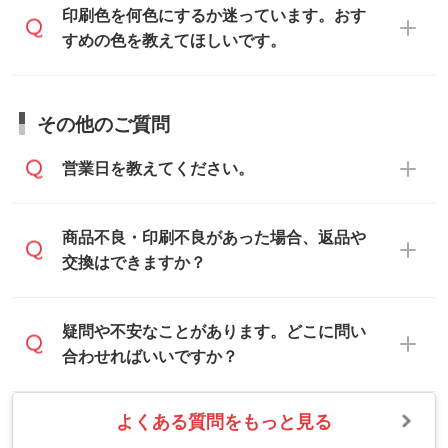
トの使い方
」をご確認ください。
データ作成でお困りの際には、担当スタッ
印刷色を何色にするか迷っています。おす
にメールでお送りください。
フがサポートいたしますのでお気軽にご相
すめの色を教えてほしいです。
仕上がりに影響しそうな点もチェックいた
談ください。
しますので、データのご相談だけでもお気
お問い合わせフォーム
や、見積/注文フォー
軽にお問い合わせください。
お見積・ご注文・
お問い合わせフォーム
か
ムから添付してお送りください。
その他のご質問
らご相談いただきますと、担当スタッフが
なお、印刷用データの作り方に関する詳細
お客様のご希望や商品の本体色を確認し、
・解像度の低いデータをトレース/調整して
営業日を教えてください。
は、「
完全データ入稿
」をご参照くださ
印刷色をご提案させていただきます。
ほしい
い。
本体色がブラック、ネイビーなど濃色の場
解像度の低い画像や、手書きのイラスト、
合は白色か淡い色の印刷色をおすすめして
営業日は平日の10:00～18:00で、土日祝日
商品不良・印刷不良があった場合、返品や
写真などを、印刷に適したベクターデータ
おります。
はお休みとなります。注文・見積・お問い
交換はできますか？
に変換します。→
詳しく見る
本体色がナチュラルなど淡色の場合、印刷
合わせは、土日祝日でもお送りいただけれ
をくっきりと目立たせたいときは濃い印刷
ば、出社後速やかに対応いたします。
・フルカラーデータを1色に変換してほしい
お手数をお掛けいたしますが、至急担当ス
疑問や不安なことがあります。どこに問い
色が、柔らかい雰囲気にしたいときは淡い
シルク印刷、レーザー彫刻など印刷方法に
タッフまでご連絡ください。商品の状況を
合わせればいいですか？
印刷色が映えます。
あわせて、フルカラーのデータを1色になお
確認し、改めてご案内いたします。
します。→
詳しく見る
また、お選びいただいた印刷色が本体色に
よくある質問をもっと見る
お問い合わせフォームをご利用ください。1
【返品・交換の対象】
合わない場合や仕上がりに影響しそうな場
・1色印刷でグラデーションや濃淡を表現し