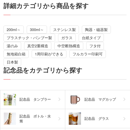
はもちろん、写真やグラデーションも再
詳細カテゴリから商品を探す
現可能。半透明のガラスを活かして、真
っ白な陶器製マグとは違ったデザインに
仕上げられます。
200ml～
300ml～
ステンレス製
陶器・磁器製
プラスチック・バンブー製
ガラス
台紙タイプ
湯のみ
真空2重構造
中空断熱構造
フタ付
無地箱白箱
1周印刷ができる
フルカラー印刷可
日本製
記念品をカテゴリから探す
記念品 タンブラー
記念品 マグカップ
記念品 ボトル・水
記念品 グラス
筒