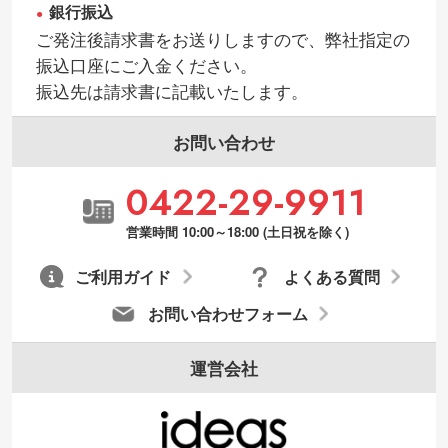
銀行振込
・持っているデータの背景が足りない／塗
ご発注後請求書をお送りしますので、弊社指定の
り足しの作り方が分からない
振込口座にご入金ください。
印刷したいデータが印刷範囲よりも小さい
振込先は請求書に記載いたします。
場合、シンプルな色・柄の背景であれば拡
張が可能です。→
詳しく見る
お問い合わせ
・デザインにQRコードを入れたい／QRコ
0422-29-9911
ードを生成してほしい
URLをご指定いただければ、QRコードを生
営業時間 10:00～18:00 (土日祝を除く)
成いたします。配置のご相談にも応じてい
ます。→
詳しく見る
ご利用ガイド
よくある質問
お問い合わせフォーム
運営会社