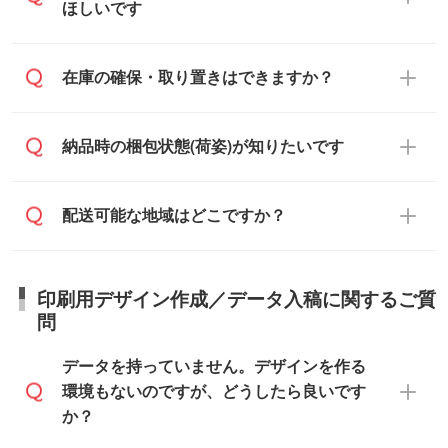
ご入金、イメージ画像の校了から約2週間
ほしいです
原本の郵送をご希望の場合は、担当スタッ
い元が学校や幼稚園・保育園であれば、同
～2週間半でご納品いたします。
フまたは注文フォームの『ご注文に関する
様の条件でご対応できる場合がございま
備考欄』よりお知らせください。
す。
ご希望の納期がある場合は、お問い合わ
在庫の確保・取り置きはできますか？
・商品のみ注文する場合(サンプル購入を含
ご希望の際は担当スタッフまでお気軽にご
せ・お見積もり・ご注文時にその旨をお知
む)
相談ください。
らせください。
ご入金確認後、1～2営業日で出荷いたし
ご入金確認後に在庫を確保し、注文確定の
納品時の梱包状態(荷姿)が知りたいです
在庫状況や印刷スケジュールを確認のう
ます。
ご連絡を致します。ご入金いただくまで在
え、対応が可能かご案内いたします。
庫の確保はできかねますので予めご了承く
また、お急ぎで印刷をご希望の場合は、最
納期は商品や数量、印刷方法、ご納品場
商品によって異なります。各ページにある
配送可能な地域はどこですか？
ださい。
短5営業日で出荷可能な商品もご用意してお
所、在庫の有無によって異なります。正確
商品詳細の荷姿欄をご確認ください。
ります。>>
対象商品はこちら
な日程はスタッフまでお問い合わせくださ
【箱入り】 商品がひとつずつ箱に入って
※最短出荷日は商品によって異なります。各
い。
日本全国へお届けが可能です。なお、海外
います。(白箱、化粧箱、ブリスターパック
印刷用デザイン作成／データ入稿に関するご質
商品ページにてご確認ください
への直接納品は行っておりませんので予め
など)
問
また、商品ページ内の「出荷までのスケジ
ご了承ください。
【袋入り】 商品がひとつずつ袋に入って
ュール」に注文予定日をご入力いただく
います。(透明袋、デザイン袋など)
データを持っていません。デザインを作る
と、おおよその締切日や出荷目安をご確認
【個包装なし】 個包装がされていない状
環境もないのですが、どうしたら良いです
いただけます。
態で納品します。
か？
商品在庫や印刷ラインを確保するために
※化粧箱から白箱への入れ替えや、オリジナ