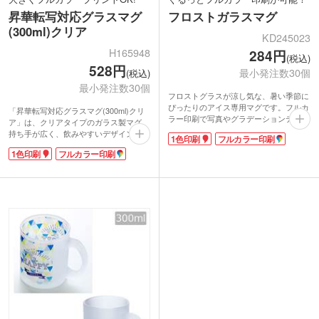
昇華転写対応グラスマグ
フロストガラスマグ
(300ml)クリア
KD245023
H165948
284円
(税込)
528円
最小発注数30個
(税込)
最小発注数30個
フロストグラスが涼し気な、暑い季節に
ぴったりのアイス専用マグです。フルカ
「昇華転写対応グラスマグ(300ml)クリ
ラー印刷で写真やグラデーションデザイ
ア」は、クリアタイプのガラス製マグ。
ンも再現可能。ぐるっと広範囲に印刷で
持ち手が広く、飲みやすいデザインのマ
1色印刷
フルカラー印刷
きるのでオリジナルグッズ作成におすす
グカップです。容量約300mlのちょうど
めです。
1色印刷
フルカラー印刷
良いサイズのマグは、オフィスやリビン
普段使いにちょうどよいサイズの、容量
グで飲み物を楽しむのにぴったりです。
約350ml。どっしりと安定感がありなが
ガラス製で本体自体がどっしりと重量感
ら、広めの持ち手で持ちやすくなってい
があるので、ちょっとぶつかった位で倒
ます。
れる心配もありません。
フルカラーの名入れはもちろん、写真や
グラデーションも再現可能。ガラスの透
明感を活かして、真っ白な陶器製マグと
は違ったデザインに仕上げられます。