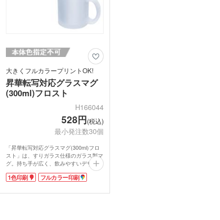
大きくフルカラープリントOK!
昇華転写対応グラスマグ
(300ml)フロスト
H166044
528円
(税込)
最小発注数30個
「昇華転写対応グラスマグ(300ml)フロ
スト」は、すりガラス仕様のガラス製マ
グ。持ち手が広く、飲みやすいデザイン
のマグカップです。容量約300mlの丁度
1色印刷
フルカラー印刷
良いサイズのマグは、オフィスやリビン
グで飲み物を楽しむのにぴったりです。
ガラス製で本体自体がどっしりと重量感
があるので、ちょっとぶつかった位で倒
れる心配もありません。
昇華転写印刷だからフルカラーの名入れ