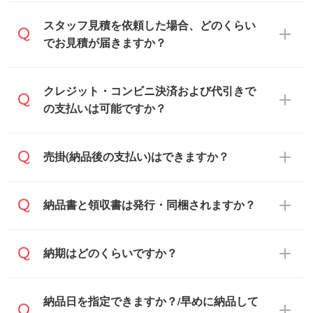
可能です。見積・注文フォームにて『ゲス
スタッフ見積を依頼した場合、どのくらい
トのまま進む』ボタンからお進みのうえ、
でお見積が届きますか？
ご依頼ください。
通常、翌営業日までにお送りしておりま
クレジット・コンビニ決済および代引きで
す。混雑状況によっては、お時間をいただ
の支払いは可能ですか？
くこともございます。予めご了承くださ
い。土日祝日にご依頼いただいた場合は、
銀行振込のみのご対応となります。
売掛(納品後の支払い)はできますか？
翌営業日以降のご連絡となります。
基本的には先入金をお願いしております
納品書と領収書は発行・同梱されますか？
が、自治体・行政機関・学校・病院・上場
企業様 などの場合は、月末締め翌月末払い
納品書・領収書は ご依頼をいただいた場合
納期はどのくらいですか？
に対応可能です。
のみ発行しております。商品への同梱はし
ておらず、通常はPDFデータをメール添付
また、卒業・卒園記念品で対策委員会や個
・印刷する場合(500個程度)
納品日を指定できますか？/早めに納品して
でお送りします。
人様からご注文いただく場合でも、お支払