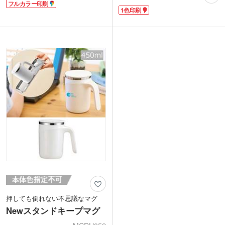
フルカラー印刷
クタイムにちょうどいい容量約350ml。
工という特殊な方法でカップを溶着する
1色印刷
コンビニコーヒーのMサイズ程度の容量
ため、一度台紙を入れると取り外しがで
です。軽量で割れる心配がなくリビング
きなくなります。宣伝効果が長く続くの
ではもちろん、キャンプなど屋外でも安
が魅力です。そのまま水洗いができるの
心して使えます。
でいちいち台紙を外す手間もかかりませ
1色でロゴ印刷が可能です。珈琲ショッ
ん。
プの販売用や、ポイント特典ノベルティ
底面の滑り止めや、保冷温効果のある2
などにいかがでしょうか?
重構造など、細かい所までこだわってい
ます。そのままでもおしゃれな形状なの
で台紙を入れただけで簡単にクオリティ
の高いアイテムが仕上がります。取っ手
の中心と中台紙のつなぎ目はずれる場合
があるため、オリジナル台紙を作成する
際は、中心が分かりにくいリピート柄が
おすすめです。企業ロゴを入れてキャン
ペーン等のPRや、写真を入れた記念品
にもおすすめです。
押しても倒れない不思議なマグ
Newスタンドキープマグ