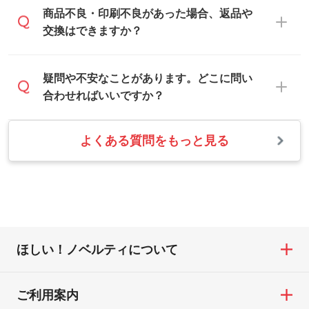
合は白色か淡い色の印刷色をおすすめして
営業日は平日の10:00～18:00で、土日祝日
商品不良・印刷不良があった場合、返品や
写真などを、印刷に適したベクターデータ
おります。
はお休みとなります。注文・見積・お問い
交換はできますか？
に変換します。→
詳しく見る
本体色がナチュラルなど淡色の場合、印刷
合わせは、土日祝日でもお送りいただけれ
をくっきりと目立たせたいときは濃い印刷
ば、出社後速やかに対応いたします。
・フルカラーデータを1色に変換してほしい
お手数をお掛けいたしますが、至急担当ス
疑問や不安なことがあります。どこに問い
色が、柔らかい雰囲気にしたいときは淡い
シルク印刷、レーザー彫刻など印刷方法に
タッフまでご連絡ください。商品の状況を
合わせればいいですか？
印刷色が映えます。
あわせて、フルカラーのデータを1色になお
確認し、改めてご案内いたします。
します。→
詳しく見る
また、お選びいただいた印刷色が本体色に
よくある質問をもっと見る
お問い合わせフォームをご利用ください。1
【返品・交換の対象】
合わない場合や仕上がりに影響しそうな場
・1色印刷でグラデーションや濃淡を表現し
営業日以内に担当スタッフよりメールにて
・お届け時に商品が損傷・故障している場
合は、スタッフから別の色をご案内するこ
たい
ご連絡いたします。
合
ともございます。
網点という技法で濃淡を表現することがで
お急ぎの場合はお電話でのご質問も受け付
・ご注文と異なる商品が届いた場合
きます。濃淡の差が分かるデータに調整い
けております。下記電話番号までお問い合
・印刷不良があった場合
たします。→
詳しく見る
わせください。
※印刷不良は原則として“再印刷”でご対応さ
ほしい！ノベルティについて
せていただいております。
・コーポレートカラーを使って印刷したい
TEL：0422-29-9911 営業時間10:00～
※詳しくは「
商品の良品基準について
」をご
／印刷色にこだわりがある
18:00(土日祝日除く)
覧ください。
DIC・PANTONEなどのカラーチップの指定
ご利用案内
お問い合わせフォームはこちら
や、現物支給による色指定も承っておりま