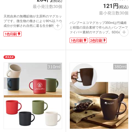
(税込)
121円
最小発注数30個
(税込)
最小発注数30個
天然由来の無機鉱物が主原料のマグカッ
プです。微生物の働きにより90%以上の
バンブーエコマグカップ350mlは竹繊維
成分が分解され自然に還る生分解性樹脂
と樹脂の混合素材で作られたバンブーフ
を使用。プラスチック削減にも繋がる環
ァイバー素材のマグカップ。SDGsで環
1色印刷
境に優しいエコグッズです。ほこりの侵
境に優しいエコグッズが注目される昨
入や飲み物を冷めにくくする蓋付き。さ
1色印刷
2色印刷
今、毎日使うマグカップもサステイナブ
らっとした表面の質感と、温もりを感じ
ルなものが人気です。再生力に優れた竹
るようなナチュラルな色合いがおしゃれ
を使用することで、プラスチック削減・
です。
森林保護につながる地球に優しいマグカ
蓋か本体・もしくは両方に1色ワンポイ
ップ。バンブー素材なので軽くて丈夫!
ント印刷が可能です。大きく印刷したい
割れにくくさらっとなめらかな質感で
場合は回転シルクがおすすめ。名入れが
す。
目立つシンプルなオリジナルマグが作れ
ロゴやイラストを印刷してオリジナルエ
ます。キャンペーンやオープン記念に喜
コグッズに。安価で配布しやすく、日常
んでもらえる商品です。
的に使用頻度が高いマグカップはPR効
果も期待できます。