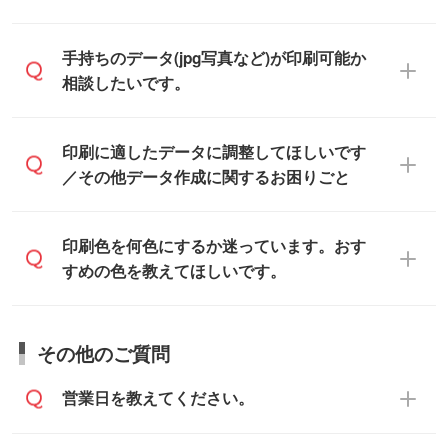
です。
をお知らせいただければ、弊社にて無料で
「.ai」形式または「.psd」形式で保存し、
デザインデータを1点作成いたします。
一部商品は入稿用テンプレートのご用意が
手持ちのデータ(jpg写真など)が印刷可能か
お見積・ご注文フォームにアップロードし
あります。各商品ページの『印刷方法・テ
相談したいです。
てご入稿ください。
ンプレート』からダウンロードをお願いい
たします。
ご入稿後は経験豊富なスタッフがデータに
印刷に適したデータ・解像度かどうか、担
印刷に適したデータに調整してほしいです
入稿用のテンプレートはPDF形式ですが、
不備がないかチェックし、お客様と確認し
当スタッフが事前に確認いたします。
／その他データ作成に関するお困りごと
IllustratorやPhotoshopで開いてご利用いた
てから印刷に進みますので、ご安心くださ
データはお見積・ご注文・
お問い合わせフ
だけます。詳しい手順は「
入稿テンプレー
い。
ォーム
へ添付いただくか、担当スタッフ宛
トの使い方
」をご確認ください。
データ作成でお困りの際には、担当スタッ
印刷色を何色にするか迷っています。おす
にメールでお送りください。
フがサポートいたしますのでお気軽にご相
すめの色を教えてほしいです。
仕上がりに影響しそうな点もチェックいた
談ください。
しますので、データのご相談だけでもお気
お問い合わせフォーム
や、見積/注文フォー
軽にお問い合わせください。
お見積・ご注文・
お問い合わせフォーム
か
ムから添付してお送りください。
その他のご質問
らご相談いただきますと、担当スタッフが
なお、印刷用データの作り方に関する詳細
お客様のご希望や商品の本体色を確認し、
・解像度の低いデータをトレース/調整して
営業日を教えてください。
は、「
完全データ入稿
」をご参照くださ
印刷色をご提案させていただきます。
ほしい
い。
本体色がブラック、ネイビーなど濃色の場
解像度の低い画像や、手書きのイラスト、