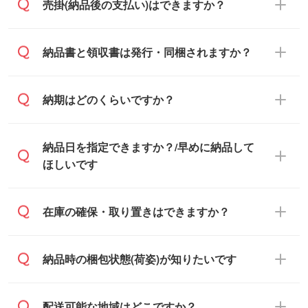
銀行振込のみのご対応となります。
売掛(納品後の支払い)はできますか？
翌営業日以降のご連絡となります。
基本的には先入金をお願いしております
納品書と領収書は発行・同梱されますか？
が、自治体・行政機関・学校・病院・上場
企業様 などの場合は、月末締め翌月末払い
納品書・領収書は ご依頼をいただいた場合
納期はどのくらいですか？
に対応可能です。
のみ発行しております。商品への同梱はし
ておらず、通常はPDFデータをメール添付
また、卒業・卒園記念品で対策委員会や個
・印刷する場合(500個程度)
納品日を指定できますか？/早めに納品して
でお送りします。
人様からご注文いただく場合でも、お支払
ご入金、イメージ画像の校了から約2週間
ほしいです
原本の郵送をご希望の場合は、担当スタッ
い元が学校や幼稚園・保育園であれば、同
～2週間半でご納品いたします。
フまたは注文フォームの『ご注文に関する
様の条件でご対応できる場合がございま
備考欄』よりお知らせください。
す。
ご希望の納期がある場合は、お問い合わ
在庫の確保・取り置きはできますか？
・商品のみ注文する場合(サンプル購入を含
ご希望の際は担当スタッフまでお気軽にご
せ・お見積もり・ご注文時にその旨をお知
む)
相談ください。
らせください。
ご入金確認後、1～2営業日で出荷いたし
ご入金確認後に在庫を確保し、注文確定の
納品時の梱包状態(荷姿)が知りたいです
在庫状況や印刷スケジュールを確認のう
ます。
ご連絡を致します。ご入金いただくまで在
え、対応が可能かご案内いたします。
庫の確保はできかねますので予めご了承く
また、お急ぎで印刷をご希望の場合は、最
納期は商品や数量、印刷方法、ご納品場
商品によって異なります。各ページにある
配送可能な地域はどこですか？