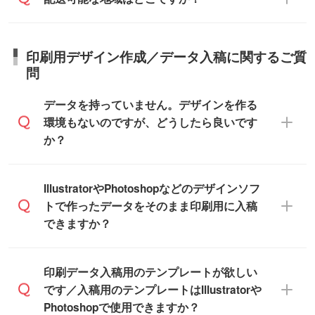
ださい。
短5営業日で出荷可能な商品もご用意してお
所、在庫の有無によって異なります。正確
商品詳細の荷姿欄をご確認ください。
ります。>>
対象商品はこちら
な日程はスタッフまでお問い合わせくださ
【箱入り】 商品がひとつずつ箱に入って
※最短出荷日は商品によって異なります。各
い。
日本全国へお届けが可能です。なお、海外
います。(白箱、化粧箱、ブリスターパック
印刷用デザイン作成／データ入稿に関するご質
商品ページにてご確認ください
への直接納品は行っておりませんので予め
など)
問
また、商品ページ内の「出荷までのスケジ
ご了承ください。
【袋入り】 商品がひとつずつ袋に入って
ュール」に注文予定日をご入力いただく
います。(透明袋、デザイン袋など)
データを持っていません。デザインを作る
と、おおよその締切日や出荷目安をご確認
【個包装なし】 個包装がされていない状
環境もないのですが、どうしたら良いです
いただけます。
態で納品します。
か？
商品在庫や印刷ラインを確保するために
※化粧箱から白箱への入れ替えや、オリジナ
も、商品が決まりましたらお早めのご発注
ル箱の作成は原則承っておりません。
をお願いいたします。
無料の「
デザインシミュレーター
」を使え
IllustratorやPhotoshopなどのデザインソフ
ば、PCやスマホから簡単にデザインを作成
トで作ったデータをそのまま印刷用に入稿
※土日祝日を除く営業日換算です。
できます。スタンプやテンプレートも豊富
できますか？
※沖縄・離島は追加日数がかかります。
なので、デザインソフトがなくても安心で
す。
IllustratorやPhotoshop、CLIP STUDIOなどの
印刷データ入稿用のテンプレートが欲しい
デザインソフトでこだわりのデザインを作
です／入稿用のテンプレートはIllustratorや
また、「
データ作成サービス
」もご利用い
成したい方は、
完全データ入稿
がおすすめ
Photoshopで使用できますか？
ただけます。ご希望の文言・書体・印刷色