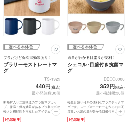
プラだけど保冷温効果あり！
適量がわかる目盛りが便利！
プラサーモストレートマ
シェコル･目盛付き抗菌マ
グ
グ
TS-1929
DECO0080
440円
352円
(税込)
(税込)
最小発注数30個
最小発注数30個
断熱材入り二重構造のプラ製マグカッ
軽量目盛り付きの便利なプラスチックマ
プ。保温・保冷効果があるプラ製マグは
グです。スープやコーヒーを作るのに丁
軽さと機能性を両立したアイテムです。
度良いお湯の量が分かる目盛付き。電子
底にはすべり止め付き。卓上で滑りにく
レンジ対応でお湯を沸かす手間もなし！
1色印刷
1色印刷
く、置いた時にコップの音が響かないの
樹脂には廃棄予定の卵殻を使い、抗菌剤
で会議中の使用にもおすすめ。容量は少
にも廃棄予定のホタテ貝殻を使用してい