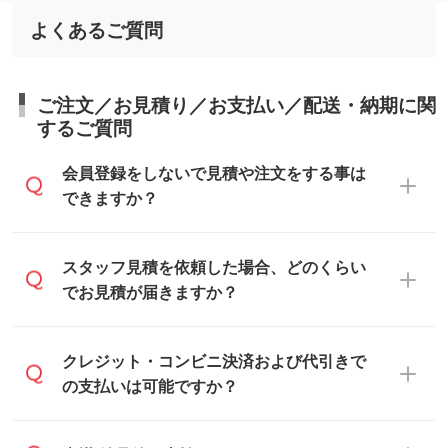
よくあるご質問
ご注文／お見積り／お支払い／配送・納期に関
するご質問
会員登録をしないで見積や注文をする事は
できますか？
可能です。見積・注文フォームにて『ゲス
スタッフ見積を依頼した場合、どのくらい
トのまま進む』ボタンからお進みのうえ、
でお見積が届きますか？
ご依頼ください。
通常、翌営業日までにお送りしておりま
クレジット・コンビニ決済および代引きで
す。混雑状況によっては、お時間をいただ
の支払いは可能ですか？
くこともございます。予めご了承くださ
い。土日祝日にご依頼いただいた場合は、