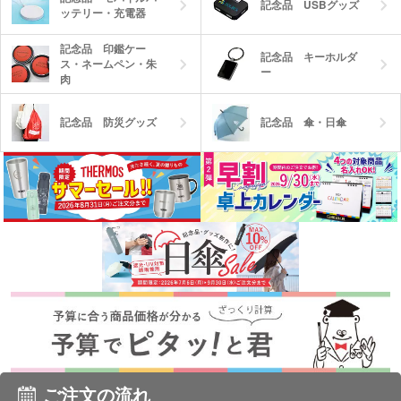
記念品 USBグッズ
ッテリー・充電器
記念品 印鑑ケー
記念品 キーホルダ
ス・ネームペン・朱
ー
肉
記念品 防災グッズ
記念品 傘・日傘
ご注文の流れ