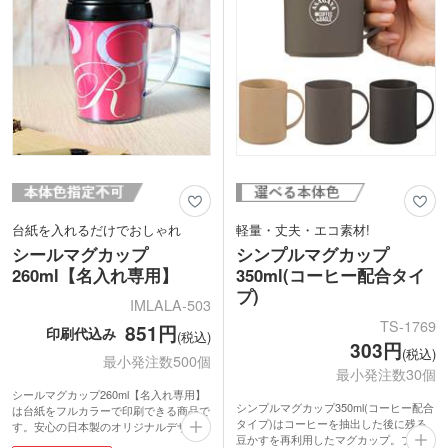
映えます。カフェやアパレルショップの
周年記念品などにいかがでしょうか。
台紙を入れるだけでおしゃれ
軽量・丈夫・エコ素材!
シールマグカップ
シンプルマグカップ
260ml【名入れ専用】
350ml(コーヒー配合タイ
プ)
IMLALA-503
TS-1769
851円
印刷代込み
(税込)
303円
(税込)
最小発注数500個
最小発注数30個
シールマグカップ260ml【名入れ専用】
シンプルマグカップ350ml(コーヒー配合
は台紙をフルカラーで印刷できる商品で
タイプ)はコーヒーを抽出した後に残る
す。安心の日本製のオリジナルデザイン
豆かすを再利用したマグカップ。ブレイ
タンブラーが簡単に作れます。超音波加