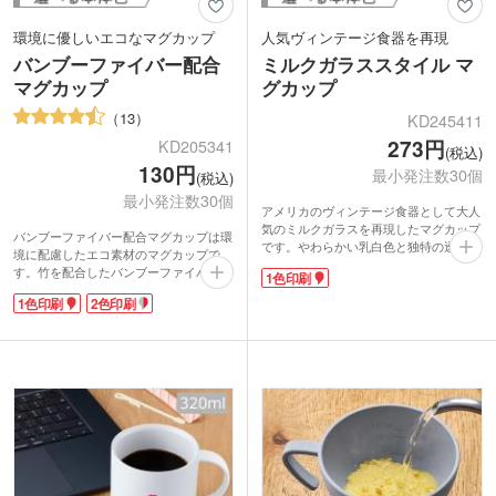
環境に優しいエコなマグカップ
人気ヴィンテージ食器を再現
バンブーファイバー配合
ミルクガラススタイル マ
マグカップ
グカップ
13
KD245411
273円
KD205341
(税込)
130円
最小発注数30個
(税込)
最小発注数30個
アメリカのヴィンテージ食器として大人
気のミルクガラスを再現したマグカップ
バンブーファイバー配合マグカップは環
です。やわらかい乳白色と独特の透け感
境に配慮したエコ素材のマグカップで
がまるで本物！丈夫で軽量なポリプロピ
す。竹を配合したバンブーファイバー樹
1色印刷
レン製なので、お子様でも安心して使え
脂を使用しています。安価で軽量、割れ
ます。冷たい飲み物だけでなく、温かい
1色印刷
2色印刷
にくく繰り返し使えるのが魅力です。マ
ものも入れられるので使い勝手は抜群で
ットな質感と竹繊維の風合いがお洒落!
す。
環境保護に貢献できる素材で作られてい
1色でロゴを印刷するだけでおしゃれな
るので、イベントや展示会での企業アピ
オリジナルグッズに仕上がります。ショ
ールに効果的です。
ップのノベルティやカフェの記念品にい
名入れは1色・2色印刷で可愛くワンポイ
かがでしょうか？
ントを入れたり、回転シルク印刷でぐる
っと大きく印刷したり、豊富な印刷方法
から選べます。お気に入りのデザインを
印刷してオリジナルマグカップを作成で
きます。