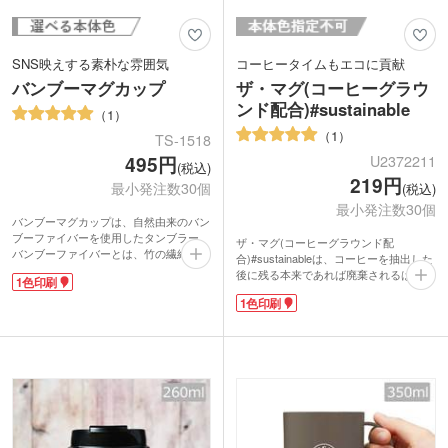
SNS映えする素朴な雰囲気
コーヒータイムもエコに貢献
バンブーマグカップ
ザ・マグ(コーヒーグラウ
ンド配合)#sustainable
1
1
TS-1518
U2372211
495円
(税込)
219円
最小発注数30個
(税込)
最小発注数30個
バンブーマグカップは、自然由来のバン
ブーファイバーを使用したタンブラー。
ザ・マグ(コーヒーグラウンド配
バンブーファイバーとは、竹の繊維をパ
合)#sustainableは、コーヒーを抽出した
ウダー状にして樹脂で固めたもの。表面
後に残る本来であれば廃棄されるはずの
1色印刷
がざらざらとしているのが特徴です。自
豆かす(コーヒーグラウンド)を使用し
然素材の竹を混ぜ込むことで合成樹脂の
1色印刷
た、アップサイクルのマグカップ。
使用量を減らした、環境に優しい今注目
SDGsや環境を意識したノベルティにお
の素材です!
すすめです。
軽くて持ち運びにも便利なので、キャン
手になじむテーパーのかかったデザイ
プやピクニックなどのアウトドアシーン
ン。スプーンをコップと一緒に収納でき
で大活躍。落としても割れにくく、取っ
るので、飲みたい時にスマートに準備が
手付なので、小さいお子さんや高齢の方
できます。
の普段使いにも向いています。回転シル
1色印刷で名入れが可能。コーヒーを連
ク印刷で大きくショップのロゴを入れ
想させる濃いめのブラウンは、名入れが
て、開店記念などにいかがですか?