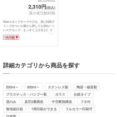
MCDH052
2,310円
(税込)
最小発注数20個
Newスタンドキープマグは、底に特殊グ
リップがついた横から押しても倒れにく
いマグカップ。まっすぐ上げると簡単に
持ちあがる、クセになる使い心地!デス
1色印刷
ク上にうっかりこぼしてしまう事態を防
ぎ、大事な書類を濡らす心配がありませ
ん。蓋付で保温保冷効果をより高め、ほ
こりも入らず衛生的。蓋裏のパッキンは
取り外しできてお手入れ簡単です。
長時間の社内会議やテレワークのお供に
最適な容量約450ml。ロゴが映えるシン
詳細カテゴリから商品を探す
プルなホワイトボディに名入れをし、開
店記念品や周年記念品にいかがでしょう
か。
200ml～
300ml～
ステンレス製
陶器・磁器製
プラスチック・バンブー製
ガラス
台紙タイプ
湯のみ
真空2重構造
中空断熱構造
フタ付
無地箱白箱
1周印刷ができる
フルカラー印刷可
日本製