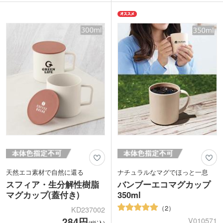
し多めの320mlサイズ。コップフチ回り
ます。地球に優しいマグは、SDGsに貢
はカーブをかけることで、口当たりのよ
献しています。ワンポイントで名入れを
い飲み口になっています。
してキャンペーンなどにいかがでしょう
オリジナル印刷が映えるストレート型の
か。
シンプルな形状。ワンポイントからぐる
っと大きめに印刷できる回転シルク印刷
をお選びいただけます。
天然エコ素材で自然に還る
ナチュラルなマグでほっと一息
スフィア・生分解性樹脂
バンブーエコマグカップ
マグカップ(蓋付き)
350ml
2
KD237002
284円
V010571