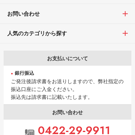
【返品・交換ができない場合】
す。→
詳しく見る
・お客様の元で商品を加工された場合、ま
お問い合わせ
たは商品が破損した場合
・背景がある画像からキャラクター部分だ
・商品到着後7日以上経過している場合
けを使いたいです
人気のカテゴリから探す
・お客様のご都合による返品・交換依頼(商
シンプルな背景のデータや、使いたいキャ
品・色・数量などの注文間違い等)
ラクター部分の輪郭がはっきりしているデ
ータは切り抜き処理が可能です。→
詳しく
お支払いについて
見る
銀行振込
・持っているデータの背景が足りない／塗
ご発注後請求書をお送りしますので、弊社指定の
り足しの作り方が分からない
振込口座にご入金ください。
印刷したいデータが印刷範囲よりも小さい
振込先は請求書に記載いたします。
場合、シンプルな色・柄の背景であれば拡
張が可能です。→
詳しく見る
お問い合わせ
・デザインにQRコードを入れたい／QRコ
0422-29-9911
ードを生成してほしい