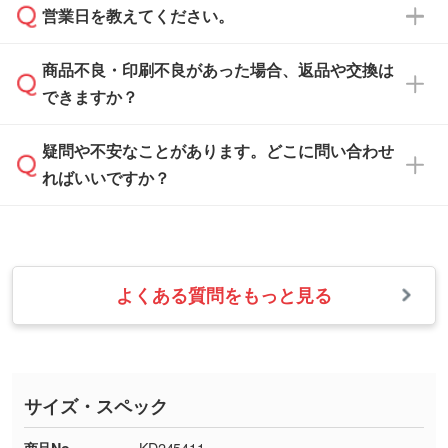
ご希望や商品の本体色を確認し、印刷色をご提
営業日を教えてください。
なお、印刷用データの作り方に関する詳細は、
・解像度の低いデータをトレース/調整してほ
案させていただきます。
「
完全データ入稿
」をご参照ください。
しい
本体色がブラック、ネイビーなど濃色の場合は
商品不良・印刷不良があった場合、返品や交換は
営業日は平日の10:00～18:00で、土日祝日はお
解像度の低い画像や、手書きのイラスト、写真
白色か淡い色の印刷色をおすすめしておりま
できますか？
休みとなります。注文・見積・お問い合わせ
などを、印刷に適したベクターデータに変換し
す。
は、土日祝日でもお送りいただければ、出社後
ます。→
詳しく見る
本体色がナチュラルなど淡色の場合、印刷をく
疑問や不安なことがあります。どこに問い合わせ
速やかに対応いたします。
お手数をお掛けいたしますが、至急担当スタッ
っきりと目立たせたいときは濃い印刷色が、柔
ればいいですか？
フまでご連絡ください。商品の状況を確認し、
・フルカラーデータを1色に変換してほしい
らかい雰囲気にしたいときは淡い印刷色が映え
改めてご案内いたします。
シルク印刷、レーザー彫刻など印刷方法にあわ
ます。
せて、フルカラーのデータを1色になおしま
お問い合わせフォームをご利用ください。1営
【返品・交換の対象】
す。→
詳しく見る
業日以内に担当スタッフよりメールにてご連絡
また、お選びいただいた印刷色が本体色に合わ
・お届け時に商品が損傷・故障している場合
いたします。
ない場合や仕上がりに影響しそうな場合は、ス
よくある質問をもっと見る
・ご注文と異なる商品が届いた場合
・1色印刷でグラデーションや濃淡を表現した
お急ぎの場合はお電話でのご質問も受け付けて
タッフから別の色をご案内することもございま
・印刷不良があった場合
い
おります。下記電話番号までお問い合わせくだ
す。
※印刷不良は原則として“再印刷”でご対応させ
網点という技法で濃淡を表現することができま
さい。
ていただいております。
す。濃淡の差が分かるデータに調整いたしま
サイズ・スペック
※詳しくは「
商品の良品基準について
」をご覧
す。→
詳しく見る
TEL：0422-29-9911 営業時間10:00～
ください。
18:00(土日祝日除く)
商品No.
KD245411