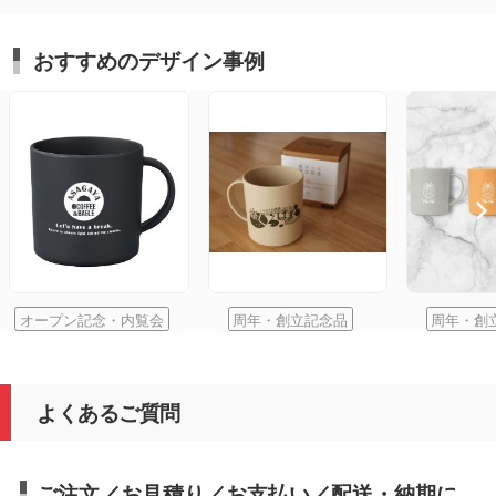
おすすめのデザイン事例
オープン記念・内覧会
周年・創立記念品
周年・創
よくあるご質問
ご注文／お見積り／お支払い／配送・納期に