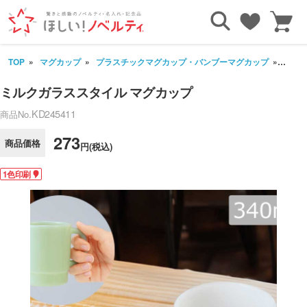
TOP
マグカップ
プラスチックマグカップ・バンブーマグカップ
ミル
ミルクガラススタイル マグカップ
KD245411
商品No.
273
商品価格
円(税込)
1色印刷