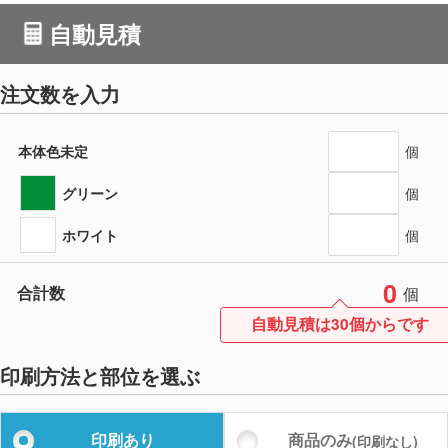
自動見積
注文数を入力
本体色未定
個
グリーン
個
ホワイト
個
0
合計数
個
自動見積は30個からです
印刷方法と部位を選ぶ
印刷あり
商品のみ
(印刷なし)