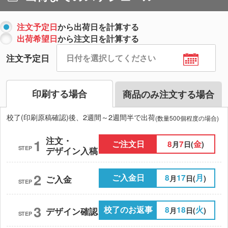
注文予定日
から出荷日を計算する
出荷希望日
から注文日を計算する
注文予定日
印刷する場合
商品のみ注文する場合
校了(印刷原稿確認)後、2週間～2週間半で出荷
(数量500個程度の場合)
注文・
1
ご注文日
8
7
金
月
日(
)
STEP
デザイン入稿
2
ご入金日
8
17
月
月
日(
)
ご入金
STEP
3
校了のお返事
8
18
火
月
日(
)
デザイン確認
STEP