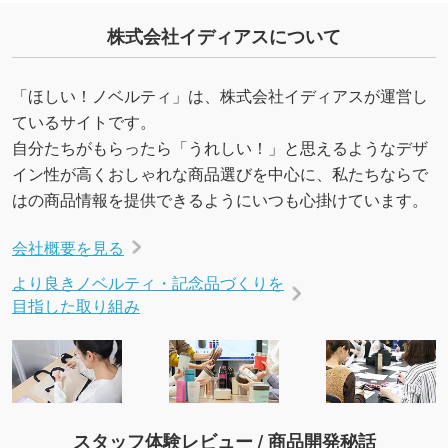
・デザインにQRコードを入れたい／QRコード
株式会社イディアスについて
を生成してほしい
URLをご指定いただければ、QRコードを生成
いたします。配置のご相談にも応じています。
「ほしい！ノベルティ」は、株式会社イディアスが運営し
→
詳しく見る
ているサイトです。
自分たちがもらったら「うれしい！」と思えるようなデザ
イン性が高くおしゃれな商品選びを中心に、私たちならで
はの商品情報を提供できるようにいつも心掛けています。
会社概要を見る
より良きノベルティ・記念品づくりを
目指した取り組み
スタッフ体験レビュー / 商品開発秘話