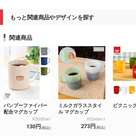
もっと関連商品やデザインを探す
関連商品
ミルクガラススタイ
ピクニッ
バンブーファイバー
ル マグカップ
配合マグカップ
KD245411
KD205341
273円
130円
(税込)
(税込)