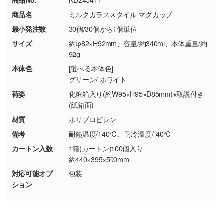
・コーポレートカラーを使って印刷したい／印
お問い合わせフォームはこちら
商品名
ミルクガラススタイル マグカップ
【返品・交換ができない場合】
刷色にこだわりがある
最小発注数
30個/30個から1個単位
・お客様の元で商品を加工された場合、または
DIC・PANTONEなどのカラーチップの指定や、
商品が破損した場合
現物支給による色指定も承っております。→
詳
サイズ
約φ82×H92mm、容量/約340ml、本体重量/約
・商品到着後7日以上経過している場合
しく見る
92g
・お客様のご都合による返品・交換依頼(商
本体色
[選べる本体色]
品・色・数量などの注文間違い等)
・背景がある画像からキャラクター部分だけを
グリーン/ ホワイト
使いたいです
荷姿
化粧箱入り(約W95×H95×D85mm)※取説付き
シンプルな背景のデータや、使いたいキャラク
(紙箱面)
ター部分の輪郭がはっきりしているデータは切
材質
ポリプロピレン
り抜き処理が可能です。→
詳しく見る
備考
耐熱温度/140℃、耐冷温度/-40℃
カートン入数
1箱(カートン)100個入り
・持っているデータの背景が足りない／塗り足
約440×395×500mm
しの作り方が分からない
対応可能オプ
包装
印刷したいデータが印刷範囲よりも小さい場
ション
合、シンプルな色・柄の背景であれば拡張が可
能です。→
詳しく見る