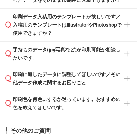
PCやスマホから簡単にデザインを作成できま
す。スタンプやテンプレートも豊富なので、デ
※土日祝日を除く営業日換算です。
印刷データ入稿用のテンプレートが欲しいです／
ザインソフトがなくても安心です。
IllustratorやPhotoshop、CLIP STUDIOなどのデ
※沖縄・離島は追加日数がかかります。
入稿用のテンプレートはIllustratorやPhotoshopで
ザインソフトでこだわりのデザインを作成した
また、「
データ作成サービス
」もご利用いただ
使用できますか？
い方は、
完全データ入稿
がおすすめです。
けます。ご希望の文言・書体・印刷色をお知ら
「.ai」形式または「.psd」形式で保存し、お見
せいただければ、弊社にて無料でデザインデー
積・ご注文フォームにアップロードしてご入稿
手持ちのデータ(jpg写真など)が印刷可能か相談し
一部商品は入稿用テンプレートのご用意があり
タを1点作成いたします。
ください。
たいです。
ます。各商品ページの『印刷方法・テンプレー
ト』からダウンロードをお願いいたします。
ご入稿後は経験豊富なスタッフがデータに不備
印刷に適したデータに調整してほしいです／その
入稿用のテンプレートはPDF形式ですが、
印刷に適したデータ・解像度かどうか、担当ス
がないかチェックし、お客様と確認してから印
IllustratorやPhotoshopで開いてご利用いただけ
他データ作成に関するお困りごと
タッフが事前に確認いたします。
刷に進みますので、ご安心ください。
ます。詳しい手順は「
入稿テンプレートの使い
データはお見積・ご注文・
お問い合わせフォー
方
」をご確認ください。
印刷色を何色にするか迷っています。おすすめの
ム
へ添付いただくか、担当スタッフ宛にメール
データ作成でお困りの際には、担当スタッフが
でお送りください。
色を教えてほしいです。
サポートいたしますのでお気軽にご相談くださ
仕上がりに影響しそうな点もチェックいたしま
い。
すので、データのご相談だけでもお気軽にお問
お問い合わせフォーム
や、見積/注文フォーム
お見積・ご注文・
お問い合わせフォーム
からご
その他のご質問
い合わせください。
から添付してお送りください。
相談いただきますと、担当スタッフがお客様の