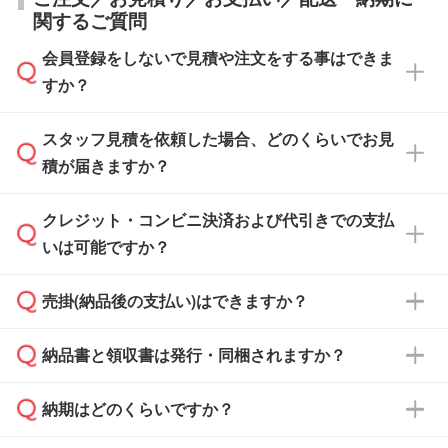
関するご質問
会員登録をしないで見積や注文をする事はできま
すか？
スタッフ見積を依頼した場合、どのくらいでお見
可能です。見積・注文フォームにて『ゲストの
積が届きますか？
まま進む』ボタンからお進みのうえ、ご依頼く
ださい。
クレジット・コンビニ決済および代引きでの支払
通常、翌営業日までにお送りしております。混
いは可能ですか？
雑状況によっては、お時間をいただくこともご
ざいます。予めご了承ください。土日祝日にご
売掛(納品後の支払い)はできますか？
依頼いただいた場合は、翌営業日以降のご連絡
銀行振込のみのご対応となります。
となります。
納品書と領収書は発行・同梱されますか？
基本的には先入金をお願いしておりますが、自
治体・行政機関・学校・病院・上場企業様 な
納期はどのくらいですか？
どの場合は、月末締め翌月末払いに対応可能で
納品書・領収書は ご依頼をいただいた場合の
す。
み発行しております。商品への同梱はしておら