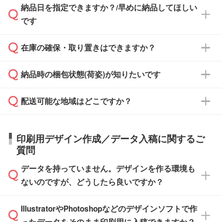
納品日を指定できますか？/早めに納品してほしい
ず、通常はPDFデータをメール添付でお送りし
・印刷する場合(500個程度)
また、卒業・卒園記念品で対策委員会や個人様
です
ます。
ご入金、イメージ画像の校了から約2週間～2
からご注文いただく場合でも、お支払い元が学
原本の郵送をご希望の場合は、担当スタッフま
週間半でご納品いたします。
校や幼稚園・保育園であれば、同様の条件でご
たは注文フォームの『ご注文に関する備考欄』
在庫の確保・取り置きはできますか？
ご希望の納期がある場合は、お問い合わせ・お
対応できる場合がございます。
よりお知らせください。
・商品のみ注文する場合(サンプル購入を含む)
見積もり・ご注文時にその旨をお知らせくださ
ご希望の際は担当スタッフまでお気軽にご相談
ご入金確認後、1～2営業日で出荷いたしま
納品時の梱包状態(荷姿)が知りたいです
い。
ご入金確認後に在庫を確保し、注文確定のご連
ください。
す。
在庫状況や印刷スケジュールを確認のうえ、対
絡を致します。ご入金いただくまで在庫の確保
応が可能かご案内いたします。
配送可能な地域はどこですか？
はできかねますので予めご了承ください。
商品によって異なります。各ページにある商品
納期は商品や数量、印刷方法、ご納品場所、在
また、お急ぎで印刷をご希望の場合は、最短5
詳細の荷姿欄をご確認ください。
庫の有無によって異なります。正確な日程はス
営業日で出荷可能な商品もご用意しておりま
【箱入り】 商品がひとつずつ箱に入っていま
日本全国へお届けが可能です。なお、海外への
タッフまでお問い合わせください。
印刷用デザイン作成／データ入稿に関するご
す。>>
対象商品はこちら
す。(白箱、化粧箱、ブリスターパックなど)
直接納品は行っておりませんので予めご了承く
質問
※最短出荷日は商品によって異なります。各商
【袋入り】 商品がひとつずつ袋に入っていま
ださい。
また、商品ページ内の「出荷までのスケジュー
品ページにてご確認ください
す。(透明袋、デザイン袋など)
データを持っていません。デザインを作る環境も
ル」に注文予定日をご入力いただくと、おおよ
【個包装なし】 個包装がされていない状態で
ないのですが、どうしたら良いですか？
その締切日や出荷目安をご確認いただけます。
納品します。
商品在庫や印刷ラインを確保するためにも、商
※化粧箱から白箱への入れ替えや、オリジナル
IllustratorやPhotoshopなどのデザインソフトで作
品が決まりましたらお早めのご発注をお願いい
無料の「
デザインシミュレーター
」を使えば、
箱の作成は原則承っておりません。
たします。
ったデータをそのまま印刷用に入稿できますか？