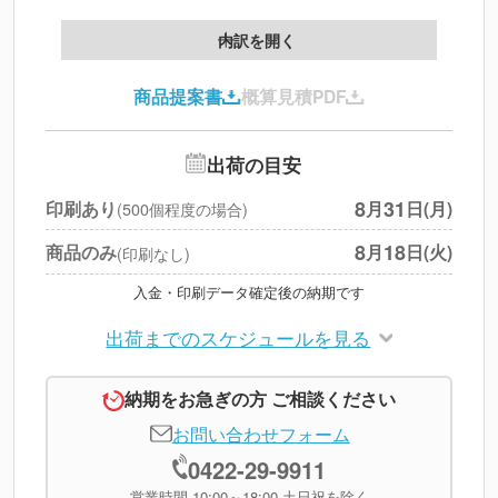
製版代
--
内訳を開く
印刷代
--
商品提案書
概算見積PDF
送料
--
※
北海道・沖縄・離島 別途
追加オプション
--
出荷の目安
円
税別合計
8
31
印刷あり
月
日(月)
(500個程度の場合)
※
上記小計は税別です
8
18
商品のみ
月
日(火)
(印刷なし)
入金・印刷データ確定後の納期です
出荷までのスケジュールを見る
納期をお急ぎの方 ご相談ください
お問い合わせフォーム
0422-29-9911
営業時間 10:00～18:00 土日祝を除く