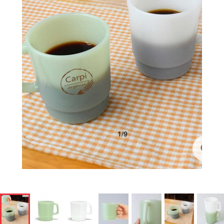
1
/
9