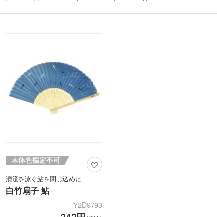
らず、電気を使わないエコアイテムなの
扇子は、夏の暑さ対策として持ち歩くの
で、外国人向けの贈り物にも大変人気が
にピッタリ！電池を使わないエコなクー
あります。
ルアイテムです。
骨の部分に1色か、レーザー彫刻で名入
1色印刷か、レーザー彫刻で名入れ可
れ可能。企業ロゴやイベント名を印刷
能。ロゴや企業名を印刷して、夏季キャ
し、夏に喜ばれる暑さ対策グッズを作り
ンペーンのノベルティやイベントの来場
ませんか。
特典にぴったりです。
清流を泳ぐ鮎を閉じ込めた
白竹扇子 鮎
Y2D9793
242円