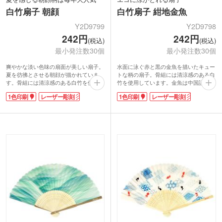
白竹扇子 朝顔
白竹扇子 紺地金魚
Y2D9799
Y2D9798
242円
242円
(税込)
(税込)
最小発注数30個
最小発注数30個
爽やかな淡い色味の扇面が美しい扇子。
水面に泳ぐ赤と黒の金魚を描いたキュー
夏を彷彿とさせる朝顔が描かれていま
トな柄の扇子。骨組には清涼感のある白
す。骨組には清涼感のある白竹を使用。
竹を使用しています。金魚は中国語でお
扇子は外国人観光客の方が日本の文化を
金が有り余る「金余」の発音と同じこと
1色印刷
レーザー彫刻
1色印刷
レーザー彫刻
知り、帰国後もそのまま使ったり、飾っ
から、金運の象徴として中国では縁起の
て楽しむことができる人気のアイテムで
良い魚とされています。
す。コンパクトに折りたためて夏の暑さ
扇子は軽くかさばらず電気を使わないエ
対策に欠かせない定番グッズ。1色・レ
コアイテム。外国人観光客の方へ向けた
ーザー彫刻印刷で販売・プレゼント用の
の贈り物にも人気です。1色・レーザー
オリジナル扇子が製作できます。
彫刻印刷で販売・プレゼント用のオリジ
ナル扇子が製作できます。