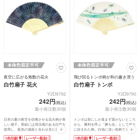
夜空に広がる無数の花火
飛び回るトンボ柄が和の趣き漂う
白竹扇子 花火
白竹扇子 トンボ
Y2D9792
Y2D9790
242円
242円
(税込)
(税込)
最小発注数30個
最小発注数30個
日本の夏の夜空を彷彿させる花火柄が美
トンボは前にしか進まず退かないところ
しい扇子。骨組には清涼感のある白竹を
から、勝利を呼ぶ「勝ち虫」として武士
使用し、藍色の扇面と合わせ見た目も涼
に好まれた柄。白地に淡い色柄でトンボ
やかです。男女問わず使用できる扇子
が描かれ、男女共に使いやすいデザイン
1色印刷
レーザー彫刻
1色印刷
レーザー彫刻
は、夏の定番ノベルティ。軽くてかさば
です。折りたたんでバッグに入れられる