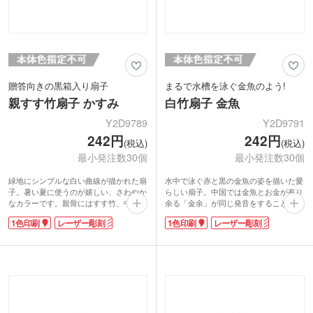
贈答向きの黒箱入り扇子
まるで水槽を泳ぐ金魚のよう!
親すす竹扇子 かすみ
白竹扇子 金魚
Y2D9789
Y2D9791
242円
242円
(税込)
(税込)
最小発注数30個
最小発注数30個
緑地にシンプルな白い曲線が描かれた扇
水中で泳ぐ赤と黒の金魚の姿を描いた愛
子。暑い夏に使うのが嬉しい、さわやか
らしい扇子。中国では金魚とお金が有り
なカラーです。親骨にはすす竹、中骨に
余る「金余」が同じ発音をすることか
は白竹を使用した他とはちょっと違うデ
ら、金運の象徴、縁起物とされていま
1色印刷
レーザー彫刻
1色印刷
レーザー彫刻
ザインも素敵ですね。コンパクトに折り
す。扇子は軽くかさばらず電気を使わな
たためる扇子は、夏の暑さ対策に欠かせ
いエコアイテム。外国人向けの贈り物に
ない定番グッズです。
も人気です。
親骨にパッド印刷1色か、中骨にレーザ
骨組には清涼感のある白竹を使用。1色
ー彫刻の名入れができます。そのまま贈
か、レーザー彫刻で名入れできます。企
答用として配れる、扇面の柄が見える窓
業ロゴやイベント名を印刷し、日本の伝
付きの黒箱入りです。
統をプレゼントしてはいかがですか。