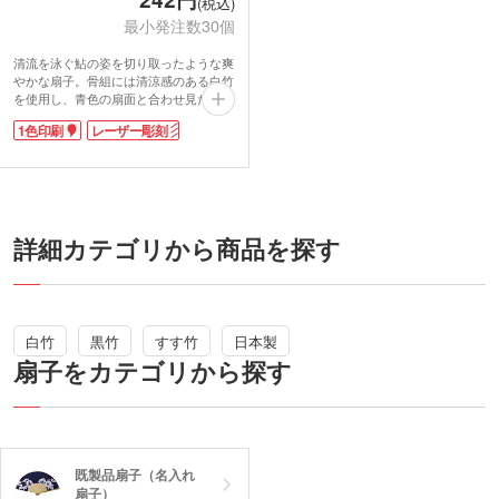
(税込)
最小発注数30個
清流を泳ぐ鮎の姿を切り取ったような爽
やかな扇子。骨組には清涼感のある白竹
を使用し、青色の扇面と合わせ見た目も
涼やかです。軽くてかさばらず、電気を
1色印刷
レーザー彫刻
使わないエコアイテム。ハンディファン
のように稼働音もしないので、美術館や
映画館でも周りに気を遣わず使用できま
す。
骨の部分に1色か、レーザー彫刻で名入
れ可能。企業ロゴやイベント名を印刷す
れば、日本の伝統の夏アイテムでオリジ
詳細カテゴリから商品を探す
ナルノベルティが簡単に作れます。
白竹
黒竹
すす竹
日本製
扇子をカテゴリから探す
既製品扇子（名入れ
扇子）