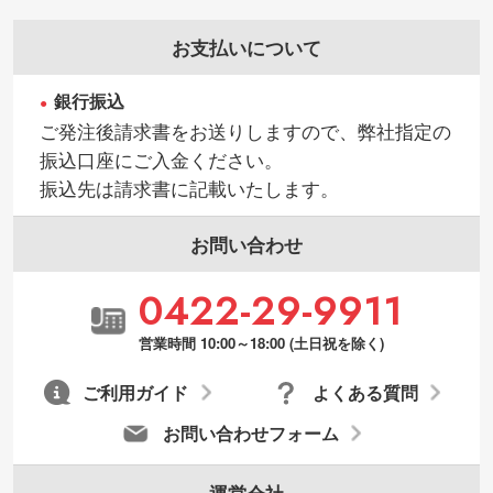
ータは切り抜き処理が可能です。→
詳しく
お支払いについて
見る
銀行振込
・持っているデータの背景が足りない／塗
ご発注後請求書をお送りしますので、弊社指定の
り足しの作り方が分からない
振込口座にご入金ください。
印刷したいデータが印刷範囲よりも小さい
振込先は請求書に記載いたします。
場合、シンプルな色・柄の背景であれば拡
張が可能です。→
詳しく見る
お問い合わせ
・デザインにQRコードを入れたい／QRコ
0422-29-9911
ードを生成してほしい
URLをご指定いただければ、QRコードを生
営業時間 10:00～18:00 (土日祝を除く)
成いたします。配置のご相談にも応じてい
ます。→
詳しく見る
ご利用ガイド
よくある質問
お問い合わせフォーム