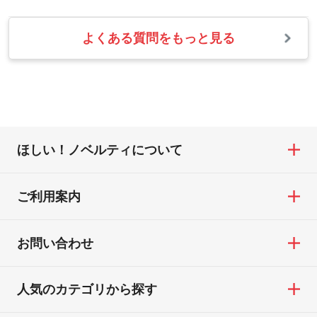
確認し、改めてご案内いたします。
します。→
詳しく見る
また、お選びいただいた印刷色が本体色に
よくある質問をもっと見る
お問い合わせフォームをご利用ください。1
【返品・交換の対象】
合わない場合や仕上がりに影響しそうな場
・1色印刷でグラデーションや濃淡を表現し
営業日以内に担当スタッフよりメールにて
・お届け時に商品が損傷・故障している場
合は、スタッフから別の色をご案内するこ
たい
ご連絡いたします。
合
ともございます。
網点という技法で濃淡を表現することがで
お急ぎの場合はお電話でのご質問も受け付
・ご注文と異なる商品が届いた場合
きます。濃淡の差が分かるデータに調整い
けております。下記電話番号までお問い合
・印刷不良があった場合
たします。→
詳しく見る
わせください。
※印刷不良は原則として“再印刷”でご対応さ
ほしい！ノベルティについて
せていただいております。
・コーポレートカラーを使って印刷したい
TEL：0422-29-9911 営業時間10:00～
※詳しくは「
商品の良品基準について
」をご
／印刷色にこだわりがある
18:00(土日祝日除く)
覧ください。
DIC・PANTONEなどのカラーチップの指定
ご利用案内
お問い合わせフォームはこちら
や、現物支給による色指定も承っておりま
【返品・交換ができない場合】
す。→
詳しく見る
・お客様の元で商品を加工された場合、ま
お問い合わせ
たは商品が破損した場合
・背景がある画像からキャラクター部分だ
・商品到着後7日以上経過している場合
けを使いたいです
人気のカテゴリから探す
・お客様のご都合による返品・交換依頼(商
シンプルな背景のデータや、使いたいキャ
品・色・数量などの注文間違い等)
ラクター部分の輪郭がはっきりしているデ