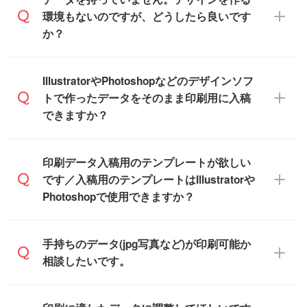
と、おおよその締切日や出荷目安をご確認
【個包装なし】 個包装がされていない状
環境もないのですが、どうしたら良いです
いただけます。
態で納品します。
か？
商品在庫や印刷ラインを確保するために
※化粧箱から白箱への入れ替えや、オリジナ
も、商品が決まりましたらお早めのご発注
ル箱の作成は原則承っておりません。
をお願いいたします。
無料の「
デザインシミュレーター
」を使え
IllustratorやPhotoshopなどのデザインソフ
ば、PCやスマホから簡単にデザインを作成
トで作ったデータをそのまま印刷用に入稿
※土日祝日を除く営業日換算です。
できます。スタンプやテンプレートも豊富
できますか？
※沖縄・離島は追加日数がかかります。
なので、デザインソフトがなくても安心で
す。
IllustratorやPhotoshop、CLIP STUDIOなどの
印刷データ入稿用のテンプレートが欲しい
デザインソフトでこだわりのデザインを作
です／入稿用のテンプレートはIllustratorや
また、「
データ作成サービス
」もご利用い
成したい方は、
完全データ入稿
がおすすめ
Photoshopで使用できますか？
ただけます。ご希望の文言・書体・印刷色
です。
をお知らせいただければ、弊社にて無料で
「.ai」形式または「.psd」形式で保存し、
デザインデータを1点作成いたします。
一部商品は入稿用テンプレートのご用意が
手持ちのデータ(jpg写真など)が印刷可能か
お見積・ご注文フォームにアップロードし
あります。各商品ページの『印刷方法・テ
相談したいです。
てご入稿ください。
ンプレート』からダウンロードをお願いい
たします。
ご入稿後は経験豊富なスタッフがデータに