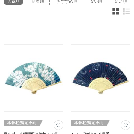
人気
順
新着順
おすすめ順
安い順
高い順
夏を感じる朝顔柄は毎年大人気
エコに涼がとれる扇子