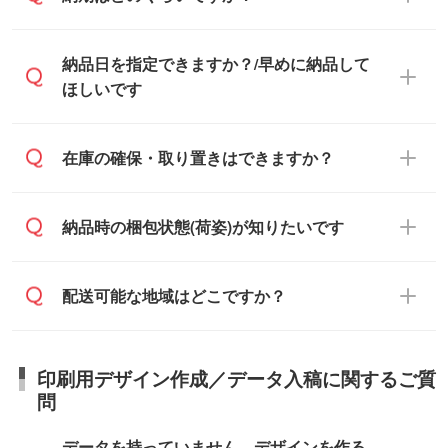
のみ発行しております。商品への同梱はし
ておらず、通常はPDFデータをメール添付
また、卒業・卒園記念品で対策委員会や個
・印刷する場合(500個程度)
納品日を指定できますか？/早めに納品して
でお送りします。
人様からご注文いただく場合でも、お支払
ご入金、イメージ画像の校了から約2週間
ほしいです
原本の郵送をご希望の場合は、担当スタッ
い元が学校や幼稚園・保育園であれば、同
～2週間半でご納品いたします。
フまたは注文フォームの『ご注文に関する
様の条件でご対応できる場合がございま
備考欄』よりお知らせください。
す。
ご希望の納期がある場合は、お問い合わ
在庫の確保・取り置きはできますか？
・商品のみ注文する場合(サンプル購入を含
ご希望の際は担当スタッフまでお気軽にご
せ・お見積もり・ご注文時にその旨をお知
む)
相談ください。
らせください。
ご入金確認後、1～2営業日で出荷いたし
ご入金確認後に在庫を確保し、注文確定の
納品時の梱包状態(荷姿)が知りたいです
在庫状況や印刷スケジュールを確認のう
ます。
ご連絡を致します。ご入金いただくまで在
え、対応が可能かご案内いたします。
庫の確保はできかねますので予めご了承く
また、お急ぎで印刷をご希望の場合は、最
納期は商品や数量、印刷方法、ご納品場
商品によって異なります。各ページにある
配送可能な地域はどこですか？
ださい。
短5営業日で出荷可能な商品もご用意してお
所、在庫の有無によって異なります。正確
商品詳細の荷姿欄をご確認ください。
ります。>>
対象商品はこちら
な日程はスタッフまでお問い合わせくださ
【箱入り】 商品がひとつずつ箱に入って
※最短出荷日は商品によって異なります。各
い。
日本全国へお届けが可能です。なお、海外
います。(白箱、化粧箱、ブリスターパック
印刷用デザイン作成／データ入稿に関するご質
商品ページにてご確認ください
への直接納品は行っておりませんので予め
など)
問
また、商品ページ内の「出荷までのスケジ
ご了承ください。
【袋入り】 商品がひとつずつ袋に入って
ュール」に注文予定日をご入力いただく
います。(透明袋、デザイン袋など)
データを持っていません。デザインを作る