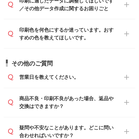
印刷に適したデータ・解像度かどうか、担
印刷に適したデータに調整してほしいです
入稿用のテンプレートはPDF形式ですが、
不備がないかチェックし、お客様と確認し
当スタッフが事前に確認いたします。
／その他データ作成に関するお困りごと
IllustratorやPhotoshopで開いてご利用いた
てから印刷に進みますので、ご安心くださ
データはお見積・ご注文・
お問い合わせフ
だけます。詳しい手順は「
入稿テンプレー
い。
ォーム
へ添付いただくか、担当スタッフ宛
トの使い方
」をご確認ください。
データ作成でお困りの際には、担当スタッ
印刷色を何色にするか迷っています。おす
にメールでお送りください。
フがサポートいたしますのでお気軽にご相
すめの色を教えてほしいです。
仕上がりに影響しそうな点もチェックいた
談ください。
しますので、データのご相談だけでもお気
お問い合わせフォーム
や、見積/注文フォー
軽にお問い合わせください。
お見積・ご注文・
お問い合わせフォーム
か
ムから添付してお送りください。
その他のご質問
らご相談いただきますと、担当スタッフが
なお、印刷用データの作り方に関する詳細
お客様のご希望や商品の本体色を確認し、
・解像度の低いデータをトレース/調整して
営業日を教えてください。
は、「
完全データ入稿
」をご参照くださ
印刷色をご提案させていただきます。
ほしい
い。
本体色がブラック、ネイビーなど濃色の場
解像度の低い画像や、手書きのイラスト、
合は白色か淡い色の印刷色をおすすめして
営業日は平日の10:00～18:00で、土日祝日
商品不良・印刷不良があった場合、返品や
写真などを、印刷に適したベクターデータ
おります。
はお休みとなります。注文・見積・お問い
交換はできますか？
に変換します。→
詳しく見る
本体色がナチュラルなど淡色の場合、印刷
合わせは、土日祝日でもお送りいただけれ
をくっきりと目立たせたいときは濃い印刷
ば、出社後速やかに対応いたします。
・フルカラーデータを1色に変換してほしい
お手数をお掛けいたしますが、至急担当ス
疑問や不安なことがあります。どこに問い
色が、柔らかい雰囲気にしたいときは淡い
シルク印刷、レーザー彫刻など印刷方法に
タッフまでご連絡ください。商品の状況を
合わせればいいですか？
印刷色が映えます。
あわせて、フルカラーのデータを1色になお