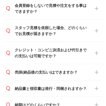
会員登録をしないで見積や注文をする事は
できますか？
可能です。見積・注文フォームにて『ゲス
スタッフ見積を依頼した場合、どのくらい
トのまま進む』ボタンからお進みのうえ、
でお見積が届きますか？
ご依頼ください。
通常、翌営業日までにお送りしておりま
クレジット・コンビニ決済および代引きで
す。混雑状況によっては、お時間をいただ
の支払いは可能ですか？
くこともございます。予めご了承くださ
い。土日祝日にご依頼いただいた場合は、
銀行振込のみのご対応となります。
売掛(納品後の支払い)はできますか？
翌営業日以降のご連絡となります。
基本的には先入金をお願いしております
納品書と領収書は発行・同梱されますか？
が、自治体・行政機関・学校・病院・上場
企業様 などの場合は、月末締め翌月末払い
納品書・領収書は ご依頼をいただいた場合
納期はどのくらいですか？
に対応可能です。