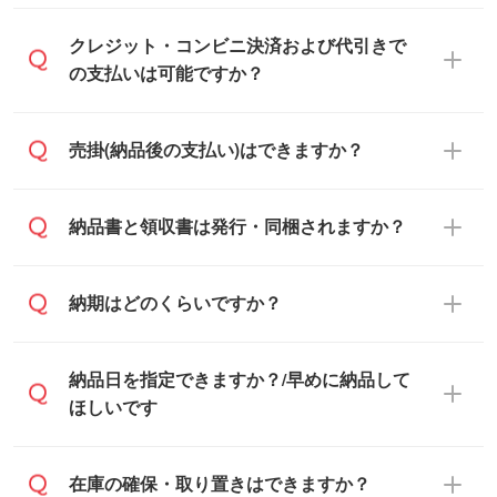
通常、翌営業日までにお送りしておりま
クレジット・コンビニ決済および代引きで
す。混雑状況によっては、お時間をいただ
の支払いは可能ですか？
くこともございます。予めご了承くださ
い。土日祝日にご依頼いただいた場合は、
銀行振込のみのご対応となります。
売掛(納品後の支払い)はできますか？
翌営業日以降のご連絡となります。
基本的には先入金をお願いしております
納品書と領収書は発行・同梱されますか？
が、自治体・行政機関・学校・病院・上場
企業様 などの場合は、月末締め翌月末払い
納品書・領収書は ご依頼をいただいた場合
納期はどのくらいですか？
に対応可能です。
のみ発行しております。商品への同梱はし
ておらず、通常はPDFデータをメール添付
また、卒業・卒園記念品で対策委員会や個
・印刷する場合(500個程度)
納品日を指定できますか？/早めに納品して
でお送りします。
人様からご注文いただく場合でも、お支払
ご入金、イメージ画像の校了から約2週間
ほしいです
原本の郵送をご希望の場合は、担当スタッ
い元が学校や幼稚園・保育園であれば、同
～2週間半でご納品いたします。
フまたは注文フォームの『ご注文に関する
様の条件でご対応できる場合がございま
備考欄』よりお知らせください。
す。
ご希望の納期がある場合は、お問い合わ
在庫の確保・取り置きはできますか？
・商品のみ注文する場合(サンプル購入を含