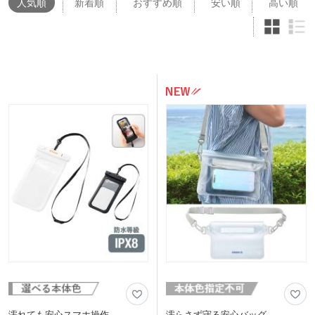
人気
順
新着順
おすすめ順
安い順
高い順
濡れても安心スマホ操作
濡らさず守る安心バッグ