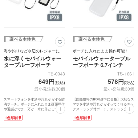
海や釣りなど水辺のレジャーに
ポーチに入れたまま操作可能！
水に浮くモバイルウォー
モバイルウォータープル
タープルーフポーチ
ーフポーチ 6.7インチ
TE-0043
TS-1661
649円
578円
(税込)
(税込)
最小発注数30個
最小発注数30個
スマートフォンを水滴や汚れから守る防
【国際規格のIPX8基準に合格】大切なス
滴ポーチ。ポーチに入れたまま画面操作
マホを水滴や汚れから守ってくれるネッ
や通話ができ、万が一水に落としても浮
クストラップ付ポーチ。ストラップは取
かぶ安心設計。防水等級IPX8基準に合格
り外し可能で安全パーツ付です。本体に
1色印刷
1色印刷
しています。6.7インチまでのスマート
スマホを入れ、中の空気を抜いてクリッ
フォンに対応。ネックストラップ付きで
プを閉めれば気密性バッチリ！ビーチや
レジャーやアウトドアでも便利に使えま
プールサイドでの撮影やバスタイムの動
す。貴重品をいれておいても安心です。
画鑑賞も快適に使用できます。