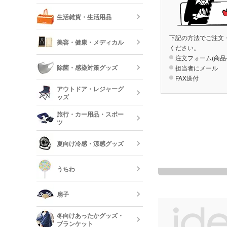
傘
反射板・リフ
生活雑貨・生活用品
短納期スマホ
グッズ
箸・カトラリ
下記の方法でご注文
美容・健康・メディカル
ください。
フォトフレー
注文フォーム(商品
ーボード
食器
除菌・感染対策グッズ
担当者にメール
FAX送付
美容・コスメ
ティッシュ・
アウトドア・レジャーグ
ッシュ
短納期キッチ
ッズ
名入れマスク
刷)
コスメポーチ
旅行・カー用品・スポー
収納グッズ
ツ
アウトドア 
ハンド・除菌
夏向け冷感・涼感グッズ
マスク(既製品
靴べら・バッ
トラベルグッ
レジャーバッ
うちわ
保冷剤・冷却
う
扇子
オリジナルう
冬向けあったかグッズ・
ブランケット