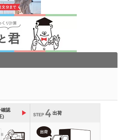
キーホルダー・ウッド
ホルダー
ープペン
・レターカッター・ホ
カレンダー
キス他
カー・蛍光ペン
品 ボトル・水筒
ゴム・修正テープ
ジナルミニハンカチタ
品 時計
ジナルスポーツタオル
品 タオル
ルティタオル
品 USBグッズ
レットケース
ン確認
品 防災グッズ
出荷
クリーナー
ホクリーナー・マイク
正)
ァイバークロス
オ
ホ関連アクセサリー