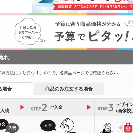
ルダー・革製
メタルキーホルダー・金属
木製
れ
おり
タッチ・シャー
製キーホルダー
キー
多色ペン
シャ
印鑑・印鑑ケース・スタン
電卓
ー
ー
壁掛けカレンダー
万年
ルダー・リフ
プ
ッチ
ホルダー
サインペン・筆ペン
マー
ブラー
記念品 マグカップ
記念
ステーショナ
鉛筆・鉛筆
ペンセット・文具セット
消し
オリ
ェイスタオル
オリジナルハンカチタオル
オル
ス
記念品 バッグ
記念
流れ
ペン
ンドタオル
オリジナルマフラータオル
オリ
ーショナリ
記念品 ボールペン・筆記
記念
具
印刷方法により異なりますので、各商品ページでご確認ください
電波時計
スタオル
名入れタオル・粗品タオル
ノベ
立て・フォト
記念品 モバイルバッテリ
記念
商品のみ注文する場合
る場合
テリー・充電
ー・充電器
タッチペン
タブ
ナルタオル
ケース・ネー
デザイ
記念品 キーホルダー
記念
ご入金
マウスパッド
PC
スマ
ン入稿
(画像校
ルスタンド
イヤホン・スピーカー
ロフ
ライト・LEDライト・懐中
非常持出袋
ラジ
電灯
日傘
マホケース
スマホリング
スマ