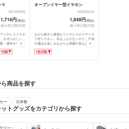
ンⅡ
オープンイヤー型イヤホン
MCMA095
MCMA094
1,716円
1,848円
(税込)
(税込)
最小発注数20個
最小発注数20個
ワイヤレスイヤホ
ながら聴きに最適なワイヤレスのイヤーカ
により、わずらわしい
フ型イヤホン。耳をふさがないので、音楽
勤・通学やワーク
や通話を楽しみながらも周囲の音も自然に
ッチ操作で音楽再
聞こえます。通勤・通学やランニング、家
ー印刷
1色印刷
フタを開けた時、
事中に使えて便利。柔らかい素材で耳を挟
容量が一目瞭然。
むように装着するので、長時間使用でも圧
すると自動的に充
迫感がなく快適です。ケースの側面に充電
状況を％で示すインジケーター付き。
1色で印刷可能。
ケースの天面に1色でロゴを印刷し、オリ
クト大！販促効果
ジナルのイヤホンを作れます。購入特典や
ノベルティを製作
特別な記念品にぴったりのアイテムです。
から商品を探す
動画提供 : 参考動画チャンネル
カー
日本製
レットグッズをカテゴリから探す
テリー・
折りたたみバ
コットントートバッグ(～
キャ