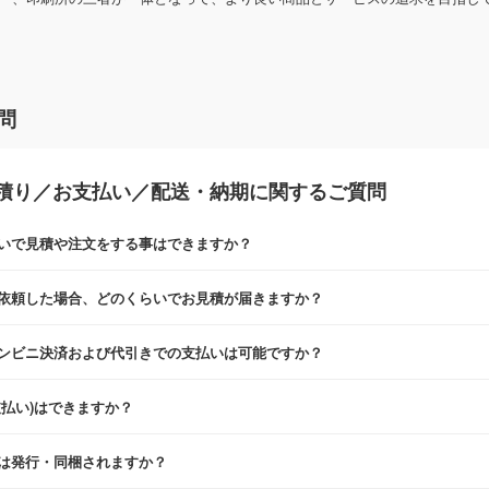
問
積り／お支払い／配送・納期に関するご質問
いで見積や注文をする事はできますか？
見積・注文フォームにて『ゲストのまま進む』ボタンからお進みのうえ、ご
依頼した場合、どのくらいでお見積が届きますか？
業日までにお送りしております。混雑状況によっては、お時間をいただくこ
ンビニ決済および代引きでの支払いは可能ですか？
いた場合は、翌営業日以降のご連絡となります。
みのご対応となります。
支払い)はできますか？
先入金をお願いしておりますが、自治体・行政機関・学校・病院・上場企業様
は発行・同梱されますか？