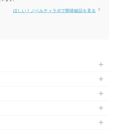
ほしい！ノベルティラボで開発秘話を見る
依頼ください。
ともございます。予めご了承ください。土日祝日にご
 などの場合は、月末締め翌月末払いに対応可能で