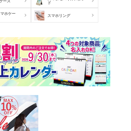
ケース
ド
～)
スマホケー
スマホリング
ア・ビニールポーチ
バッグ・レジかごバッ
スチックタンブラー
ットポーチ
シェバッグ
スチックマグカップ・
ミボトル・マウンテン
ブーマグカップ
ル（カラビナ付）
期ポーチ
ゃれトートバッグ
ジナルドライTシャツ・
イウェア(半袖・長袖)
ボトル・ポケットボト
エステルトートバッグ
ネット
ジナルユニフォーム
ルホルダー・ペットボ
ホルダー
期付箋（ふせん）
トフレーム
ュメントファイル・そ
ファイル
立て・トレイ
ペン(単色)
クカバー・ルーペ・し