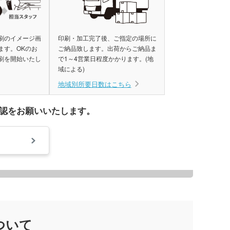
ミブランケット他
チボックス・お弁当
フードポット
刷のイメージ画
印刷・加工完了後、ご指定の場所に
ます。OKのお
ご納品致します。出荷からご納品ま
ットティッシュ
刷を開始いたし
で1～4営業日程度かかります。(地
チン雑貨
域による)
ー
地域別所要日数はこちら
グッズ
クケース
認をお願いいたします。
れマスク(オリジナル印
・芳香剤・アロマ
タン
UV対策)
ーツ
ルタオル
ついて