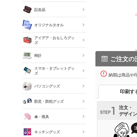
レザーキーホ
ダー・名刺入
多機能ペン(
キーホルダー
記念品
プペン付など)
定規・メジャ
卓上カレンダ
反射板キーホ
オリジナルタオル
レクターキー
万年筆
記念品 タン
短納期文房具・
アイデア・おもしろグッ
リー
ズ
クレヨン・色
オリジナルフ
記念品 グラ
時計
ご注文の
短納期ボール
オリジナルハ
スマホ・タブレットグッ
記念品 ステ
ズ
ー・文房具
納期は商品や
時計
パソコングッズ
オリジナルバ
記念品 写真
印刷す
モバイルバッ
フレーム
器
防災・防犯グッズ
短納期オリジ
記念品 印鑑
注文・
USBグッズ
ムペン・朱肉
デザイ
スマホモバイ
傘・雨具
防災セット・
記念品 傘・
キッチングッズ
モバイル ス