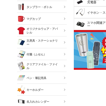
充電器
ッグ
タンブラー・ボトル
イヤホン・ス
キャンバスポ
巾着・リュッ
マグカップ
ック
スマホ関連ア
ステンレスタ
ー
ルミタンブラ
デニムポーチ
オリジナルウェア・アパ
ランチトート
レル
陶器マグカッ
カップ
保冷・保温タ
文房具・ステーショナリ
コスメポーチ
ジュートバッ
ー
オリジナルTシ
リネンバッグ
長袖)
ステンレスマ
クリアボトル
付箋（ふせん）
クボトル
スクエアトー
メモ帳
オリジナルロ
クリアファイル・ファイ
ャツ
ル
水筒・魔法瓶
オリジナル付
ロープハンド
クリップ
ペン・筆記用具
短納期タンブ
オリジナルク
キーホルダー
クリーナー
フリクション
短納期クリア
名入れカレンダー
カードケース