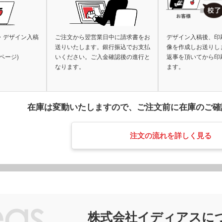
傘カバー・雨具
レクター
防犯ブザー・ホイッスル
アル
・タブレット
ラン
ー・スプーン
オリジナル コースター
箱・
・デザイン入稿
ご注文から翌営業日中に請求書をお
デザイン入稿後、印
送りいたします。銀行振込でお支払
像を作成しお送りし
ム・ピクチャ
ライト・ランタン
ウェ
ページ)
いください。ご入金確認後の進行と
返事を頂いてから印
キッチン 消耗品
キッ
なります。
ます。
健康グッズ
ミラ
ボックスティ
掃除・洗濯グッズ
バス
ングッズ
(オリジナル印
マスク(既製品)
マス
在庫は変動いたしますので、
ご注文前に在庫のご確
名入
マスクケース
刷)
ドライバー・工具
消臭
レジャーシート・折りたた
食器・調理器具
ラン
みチェア
注文の流れを詳しく見る
関連グッズ
メディカル・エチケットグ
)
日傘(
ッズ
グハンガー他
ズ
カー用品
スポ
グ
マルチツール・双眼鏡他
パック・氷の
ハンディファン・ハンディ
クー
扇風機
ちわ
ノベルティうちわ
株式会社イディアスに