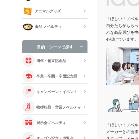
既製品扇子（
アニマルグッズ
「ほしい！ノベル
オリジナルブ
自分たちがもらっ
食品 ノベルティ
れな商品選びを中
心掛けています。
手袋・ネック
目的・シーンで探す
オリジナルお
周年・創立記念品
卒業・卒園・卒団記念品
キャンペーン・イベント
挨拶粗品・営業ノベルティ
展示会ノベルティ
「ほしい！ノベル
メーカーとの密接
オープン記念・内覧会
スタッフ、メーカ