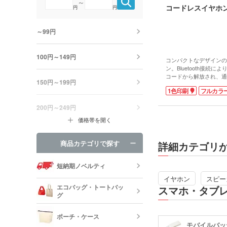
～
コードレスイヤホ
円
円
～99円
100円～149円
コンパクトなデザインの
ン。Bluetooth接続
コードから解放され、通
150円～199円
アウトにも最適です。タ
1色印刷
フルカラ
生や通話もスムーズに。
インジケーターで残りの
200円～249円
イヤホンをケースに収納
電が始まります。
価格帯を開く
フタ天面にフルカラーや
イラストが目立ちインパ
も期待できるオリジナル
商品カテゴリで探す
詳細カテゴリ
できます。
短納期ノベルティ
イヤホン
スピー
エコバッグ・トートバッ
スマホ・タブ
グ
ポーチ・ケース
モバイルバッ
エコバッグ・