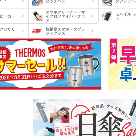
タッチペン
タブレット
7oz)
(8oz
スマホクリーナー・マ
モバイル 
ピーカー
イクロファイバークロ
ーチ
ポリエステルポーチ
クリ
ス
ク・ナップサ
保冷
ス
不織布トートバッグ
グ
クセサリ
短納期スマホ・タブレ
ンブラー・ア
台紙タンブラー（カスタム
プラ
ットグッズ
ー
デザインタンブラー）
本革・レザー調ポーチ
フラ
バッグ
サコッシュ
マル
プ・磁器マグ
プラ
ガラスマグカップ
ステンレスボトル・マグボ
アル
バン
ンブラー
スマホショルダー・スマホ
トル
ボト
短納
グ・コットン
ポーチ
デニムバッグ
おし
ャツ(半袖・
オリジナルポロシャツ(半
オリ
袖・長袖)
ドラ
グカップ
湯のみ
・プラスチッ
スープジャー・フードポッ
ミニ
ト
ル
オーガニックコットンバッ
ト
ポリ
ノート・手帳
マグ
ンT・長袖Tシ
グ
オリジナルキッズウェア
オリ
オリジナルグラス・ビアグ
ボト
ラス
トル
箋
ノベルティ付箋
短納
短納期エコバッグ・トート
バインダー・クリップボー
ルバッグ
フォ
バッグ・巾着
ド
名入れクリアファイル（箔
ドキ
ラー・ボトル
リアファイル
押し・シルク）
の他
ペンケース・筆箱
ペン
ジェットストリーム
ボール
ファイル
・カードホル
ブッ
ケース・マルチケース