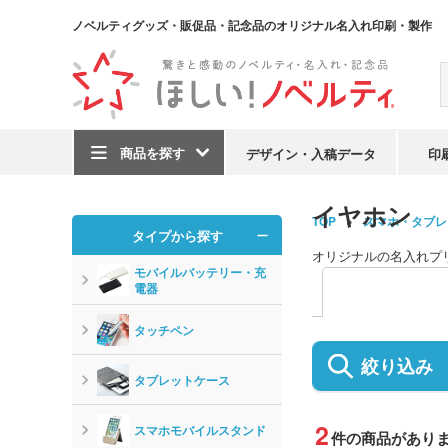
ノベルティグッズ・販促品・記念品のオリジナル名入れ印刷・製作
商品を探す
デザイン・入稿データ
印
イヤホン
TOP
スマホ・タブレ
タイプから探す
オリジナルの名入れプ
モバイルバッテリー・充
電器
タッチペン
絞り込み
タブレットケース
2
スマホモバイルスタンド
件の商品があり