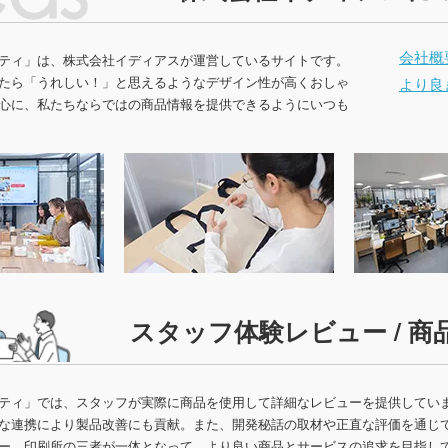
名入れ扇子）
会社概
ティ」は、株式会社イディアスが運営しているサイトです。
ランケット
ノベルティブランケット
カイ
たら「うれしい！」と思えるようなデザイン性が高くおしゃ
より良
心に、私たちならではの商品情報を提供できるようにいつも
ウォーマー他
食料品・調味料（グルメギ
菓子
フト・既製品）
スタッフ体験レビュー / 商
ティ」では、スタッフが実際に商品を使用して詳細なレビューを提供してい
な連携により製品改善にも貢献。また、開発秘話の取材や正直な評価を通じ
ー、印刷所の三者が一体となって、より良い商品とサービスの追求を目指し