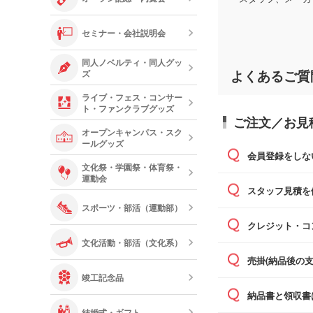
セミナー・会社説明会
同人ノベルティ・同人グッ
よくあるご質
ズ
ライブ・フェス・コンサー
ト・ファンクラブグッズ
ご注文／お見
オープンキャンパス・スク
ールグッズ
会員登録をしな
文化祭・学園祭・体育祭・
運動会
可能です。
スタッフ見積を
スポーツ・部活（運動部）
通常、翌営
クレジット・コ
依頼いただ
文化活動・部活（文化系）
銀行振込の
売掛(納品後の
竣工記念品
基本的には
納品書と領収書
す。
結婚式・ギフト