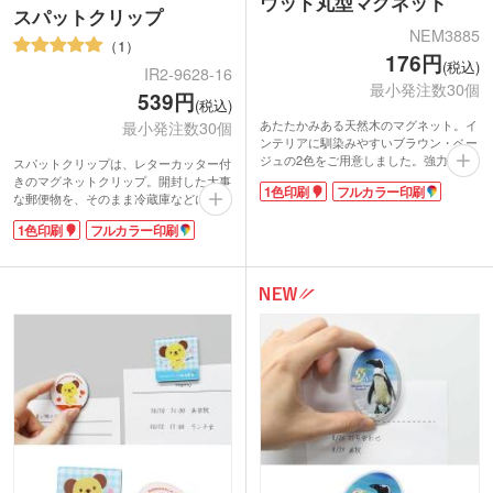
ウッド丸型マグネット
スパットクリップ
NEM3885
1
176円
(税込)
IR2-9628-16
最小発注数30個
539円
(税込)
あたたかみある天然木のマグネット。イ
最小発注数30個
ンテリアに馴染みやすいブラウン・ベー
ジュの2色をご用意しました。強力な磁
スパットクリップは、レターカッター付
力のネオジム磁石で冷蔵庫の扉などピッ
きのマグネットクリップ。開封した大事
1色印刷
フルカラー印刷
タリとくっつきます。デザインが目に入
な郵便物を、そのまま冷蔵庫などに貼っ
りやすく販促効果抜群です。1色・フル
ておける便利グッズです。クリップは大
1色印刷
フルカラー印刷
カラー印刷に対応。開業やショップの記
きめで挟みやすく使い勝手抜群。レター
念品などにおススメです。
カッターは上の紙一枚だけを切るので、
切りカスを出さずに封筒を開けられま
す。コロンとした丸みのあるフォルムが
可愛らしいです。
1色かフルカラーで名入れできるので、
企業名やロゴを印刷すれば高い宣伝効果
が期待できます。住宅展示場の来場特典
や、スーパーのポイント景品などのノベ
ルティにいかがでしょうか。