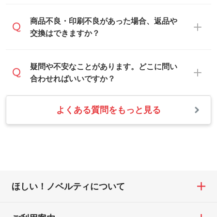
い。
本体色がブラック、ネイビーなど濃色の場
解像度の低い画像や、手書きのイラスト、
合は白色か淡い色の印刷色をおすすめして
営業日は平日の10:00～18:00で、土日祝日
商品不良・印刷不良があった場合、返品や
写真などを、印刷に適したベクターデータ
おります。
はお休みとなります。注文・見積・お問い
交換はできますか？
に変換します。→
詳しく見る
本体色がナチュラルなど淡色の場合、印刷
合わせは、土日祝日でもお送りいただけれ
をくっきりと目立たせたいときは濃い印刷
ば、出社後速やかに対応いたします。
・フルカラーデータを1色に変換してほしい
お手数をお掛けいたしますが、至急担当ス
疑問や不安なことがあります。どこに問い
色が、柔らかい雰囲気にしたいときは淡い
シルク印刷、レーザー彫刻など印刷方法に
タッフまでご連絡ください。商品の状況を
合わせればいいですか？
印刷色が映えます。
あわせて、フルカラーのデータを1色になお
確認し、改めてご案内いたします。
します。→
詳しく見る
また、お選びいただいた印刷色が本体色に
よくある質問をもっと見る
お問い合わせフォームをご利用ください。1
【返品・交換の対象】
合わない場合や仕上がりに影響しそうな場
・1色印刷でグラデーションや濃淡を表現し
営業日以内に担当スタッフよりメールにて
・お届け時に商品が損傷・故障している場
合は、スタッフから別の色をご案内するこ
たい
ご連絡いたします。
合
ともございます。
網点という技法で濃淡を表現することがで
お急ぎの場合はお電話でのご質問も受け付
・ご注文と異なる商品が届いた場合
きます。濃淡の差が分かるデータに調整い
けております。下記電話番号までお問い合
・印刷不良があった場合
たします。→
詳しく見る
わせください。
※印刷不良は原則として“再印刷”でご対応さ
ほしい！ノベルティについて
せていただいております。
・コーポレートカラーを使って印刷したい
TEL：0422-29-9911 営業時間10:00～
※詳しくは「
商品の良品基準について
」をご
／印刷色にこだわりがある
18:00(土日祝日除く)
覧ください。
DIC・PANTONEなどのカラーチップの指定