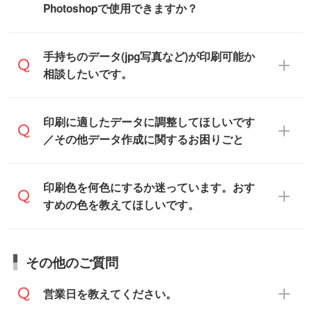
成したい方は、
完全データ入稿
がおすすめ
Photoshopで使用できますか？
ただけます。ご希望の文言・書体・印刷色
です。
をお知らせいただければ、弊社にて無料で
「.ai」形式または「.psd」形式で保存し、
デザインデータを1点作成いたします。
一部商品は入稿用テンプレートのご用意が
手持ちのデータ(jpg写真など)が印刷可能か
お見積・ご注文フォームにアップロードし
あります。各商品ページの『印刷方法・テ
相談したいです。
てご入稿ください。
ンプレート』からダウンロードをお願いい
たします。
ご入稿後は経験豊富なスタッフがデータに
印刷に適したデータ・解像度かどうか、担
印刷に適したデータに調整してほしいです
入稿用のテンプレートはPDF形式ですが、
不備がないかチェックし、お客様と確認し
当スタッフが事前に確認いたします。
／その他データ作成に関するお困りごと
IllustratorやPhotoshopで開いてご利用いた
てから印刷に進みますので、ご安心くださ
データはお見積・ご注文・
お問い合わせフ
だけます。詳しい手順は「
入稿テンプレー
い。
ォーム
へ添付いただくか、担当スタッフ宛
トの使い方
」をご確認ください。
データ作成でお困りの際には、担当スタッ
印刷色を何色にするか迷っています。おす
にメールでお送りください。
フがサポートいたしますのでお気軽にご相
すめの色を教えてほしいです。
仕上がりに影響しそうな点もチェックいた
談ください。
しますので、データのご相談だけでもお気
お問い合わせフォーム
や、見積/注文フォー
軽にお問い合わせください。
お見積・ご注文・
お問い合わせフォーム
か
ムから添付してお送りください。
その他のご質問
らご相談いただきますと、担当スタッフが
なお、印刷用データの作り方に関する詳細
お客様のご希望や商品の本体色を確認し、
・解像度の低いデータをトレース/調整して
営業日を教えてください。
は、「
完全データ入稿
」をご参照くださ
印刷色をご提案させていただきます。
ほしい