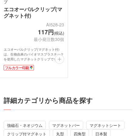
プ
エコオーバルクリップ(マ
グネット付)
AI528-23
117円
(税込)
最小発注数30個
エコオーバルクリップ(マグネット付)
は、生物由来のバイオマスプラスチック
を使用したマグネットクリップです。資
源循環型で二酸化炭素削減につながり、
フルカラー印刷
地球温暖化防止に効果があります。クリ
ップ裏面にマグネット付きなので、スチ
ール扉や冷蔵庫にペタリと貼れます。買
い物メモや特売チラシを挟んでおけば、
とっても便利!
表面にフルカラー印刷が可能。社名やロ
ゴを入れて展示会で配布すれば、環境配
詳細カテゴリから商品を探す
慮した企業理念のPRに役立ちますよ。
強磁石・ネオジウム
マグネットバー
マグネットシート
クリップ付マグネット
丸型
四角型
日本製