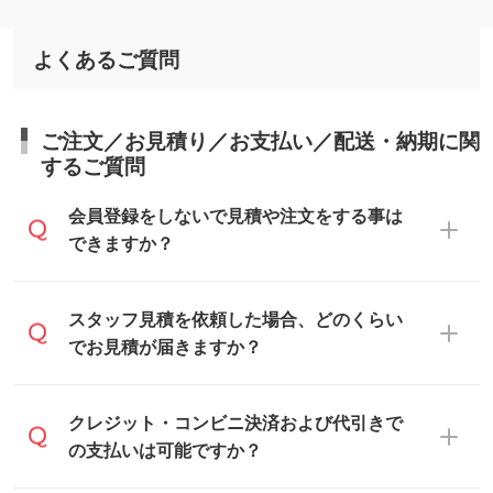
よくあるご質問
ご注文／お見積り／お支払い／配送・納期に関
するご質問
会員登録をしないで見積や注文をする事は
できますか？
可能です。見積・注文フォームにて『ゲス
スタッフ見積を依頼した場合、どのくらい
トのまま進む』ボタンからお進みのうえ、
でお見積が届きますか？
ご依頼ください。
通常、翌営業日までにお送りしておりま
クレジット・コンビニ決済および代引きで
す。混雑状況によっては、お時間をいただ
の支払いは可能ですか？
くこともございます。予めご了承くださ