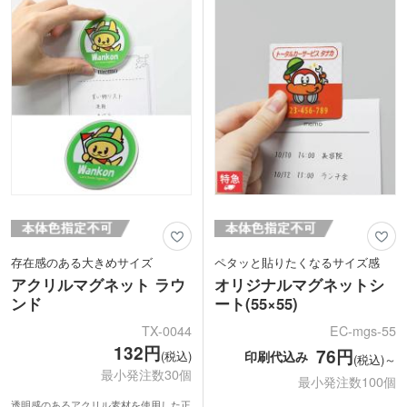
ん、展示会やオープンキャンパスの来場
オープン記念品などにいかがでしょう
記念品、企業の販促品としてもおすすめ
か。丸型・四角型からお好きな形状をお
です。
選びいただけます。
存在感のある大きめサイズ
ペタッと貼りたくなるサイズ感
アクリルマグネット ラウ
オリジナルマグネットシ
ンド
ート(55×55)
TX-0044
EC-mgs-55
132円
76円
印刷代込み
(税込)
(税込)～
最小発注数30個
最小発注数100個
透明感のあるアクリル素材を使用した正