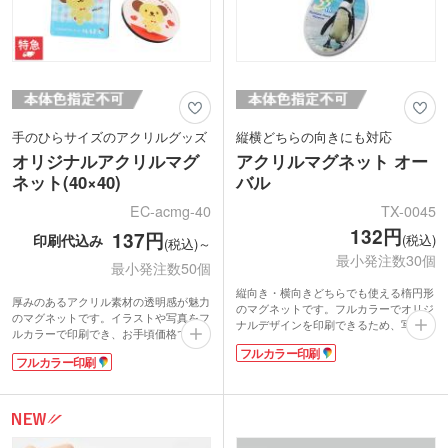
手のひらサイズのアクリルグッズ
縦横どちらの向きにも対応
オリジナルアクリルマグ
アクリルマグネット オー
ネット(40×40)
バル
EC-acmg-40
TX-0045
132円
137円
印刷代込み
(税込)
(税込)～
最小発注数30個
最小発注数50個
縦向き・横向きどちらでも使える楕円形
厚みのあるアクリル素材の透明感が魅力
のマグネットです。フルカラーでオリジ
のマグネットです。イラストや写真をフ
ナルデザインを印刷できるため、写真や
ルカラーで印刷でき、お手頃価格でオリ
イラストを使用したオリジナルグッズを
ジナルグッズが作成できます。しっかり
フルカラー印刷
作成できます。デザインが映えるシンプ
フルカラー印刷
くっつくネオジウム磁石で、実用性も抜
ルなアクリル製です。大きめサイズなの
群です。
で、冷蔵庫やホワイトボードにメモやチ
かわいらしい手のひらサイズで、お子さ
ラシがしっかり留まります。
まから大人まで幅広い年齢層の方に喜ば
水族館や美術館のオリジナルグッズ、ラ
れますよ。ショップのオリジナルグッズ
イブ・イベントグッズとしてはもちろ
や同人グッズ、飲食店のロゴを印刷した