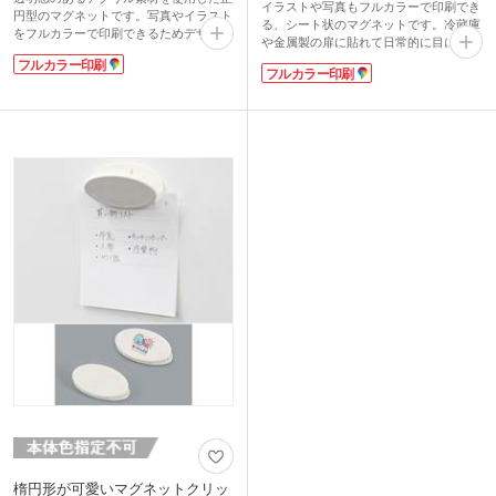
イラストや写真もフルカラーで印刷でき
円型のマグネットです。写真やイラスト
る、シート状のマグネットです。冷蔵庫
をフルカラーで印刷できるためデザイン
や金属製の扉に貼れて日常的に目につき
が映えます。しっかりくっつきやすい大
やすく、宣伝効果が高いのが特長。サイ
フルカラー印刷
きめサイズで、冷蔵庫やホワイトボード
フルカラー印刷
ズは55×55mmとコンパクトなので、営
にメモやプリントを留めるのに便利で
業訪問時に粗品として手渡したり、資料
す。
と一緒にポストインするのにおすすめで
イベントの来場記念品、水族館や美術館
す。
のオリジナルグッズなど幅広いシーンに
ばらまきにぴったりな激安価格で、地域
おすすめ。実用性とデザイン性を兼ね備
のお店のPRからオリジナルグッズ作成
えているので、幅広い方に喜ばれるアク
まで、幅広くご活用いただけます。丸型
リルグッズです。
か四角型からお好きな形状をお選びくだ
さい。
楕円形が可愛いマグネットクリッ