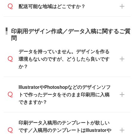
庫の確保はできかねますので予めご了承く
また、お急ぎで印刷をご希望の場合は、最
納期は商品や数量、印刷方法、ご納品場
商品によって異なります。各ページにある
配送可能な地域はどこですか？
ださい。
短5営業日で出荷可能な商品もご用意してお
所、在庫の有無によって異なります。正確
商品詳細の荷姿欄をご確認ください。
ります。>>
対象商品はこちら
な日程はスタッフまでお問い合わせくださ
【箱入り】 商品がひとつずつ箱に入って
※最短出荷日は商品によって異なります。各
い。
日本全国へお届けが可能です。なお、海外
います。(白箱、化粧箱、ブリスターパック
印刷用デザイン作成／データ入稿に関するご質
商品ページにてご確認ください
への直接納品は行っておりませんので予め
など)
問
また、商品ページ内の「出荷までのスケジ
ご了承ください。
【袋入り】 商品がひとつずつ袋に入って
ュール」に注文予定日をご入力いただく
います。(透明袋、デザイン袋など)
データを持っていません。デザインを作る
と、おおよその締切日や出荷目安をご確認
【個包装なし】 個包装がされていない状
環境もないのですが、どうしたら良いです
いただけます。
態で納品します。
か？
商品在庫や印刷ラインを確保するために
※化粧箱から白箱への入れ替えや、オリジナ
も、商品が決まりましたらお早めのご発注
ル箱の作成は原則承っておりません。
をお願いいたします。
無料の「
デザインシミュレーター
」を使え
IllustratorやPhotoshopなどのデザインソフ
ば、PCやスマホから簡単にデザインを作成
トで作ったデータをそのまま印刷用に入稿
※土日祝日を除く営業日換算です。
できます。スタンプやテンプレートも豊富
できますか？
※沖縄・離島は追加日数がかかります。
なので、デザインソフトがなくても安心で
す。
IllustratorやPhotoshop、CLIP STUDIOなどの
印刷データ入稿用のテンプレートが欲しい
デザインソフトでこだわりのデザインを作
です／入稿用のテンプレートはIllustratorや
また、「
データ作成サービス
」もご利用い