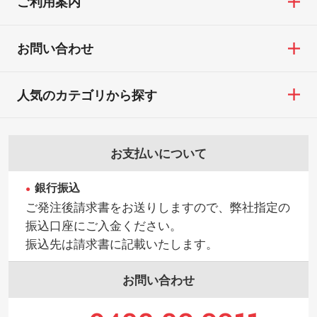
ご利用案内
お問い合わせフォームはこちら
や、現物支給による色指定も承っておりま
【返品・交換ができない場合】
す。→
詳しく見る
・お客様の元で商品を加工された場合、ま
お問い合わせ
たは商品が破損した場合
・背景がある画像からキャラクター部分だ
・商品到着後7日以上経過している場合
けを使いたいです
人気のカテゴリから探す
・お客様のご都合による返品・交換依頼(商
シンプルな背景のデータや、使いたいキャ
品・色・数量などの注文間違い等)
ラクター部分の輪郭がはっきりしているデ
ータは切り抜き処理が可能です。→
詳しく
お支払いについて
見る
銀行振込
・持っているデータの背景が足りない／塗
ご発注後請求書をお送りしますので、弊社指定の
り足しの作り方が分からない
振込口座にご入金ください。
印刷したいデータが印刷範囲よりも小さい
振込先は請求書に記載いたします。
場合、シンプルな色・柄の背景であれば拡
張が可能です。→
詳しく見る
お問い合わせ
・デザインにQRコードを入れたい／QRコ
ードを生成してほしい