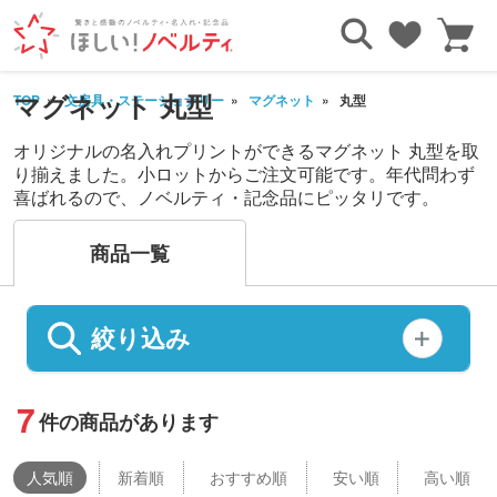
マグネット 丸型
TOP
文房具・ステーショナリー
マグネット
丸型
オリジナルの名入れプリントができるマグネット 丸型を取
り揃えました。小ロットからご注文可能です。年代問わず
喜ばれるので、ノベルティ・記念品にピッタリです。
商品一覧
絞り込み
7
件の商品があります
人気
順
新着順
おすすめ順
安い順
高い順