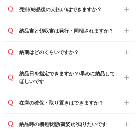
い。土日祝日にご依頼いただいた場合は、
銀行振込のみのご対応となります。
売掛(納品後の支払い)はできますか？
翌営業日以降のご連絡となります。
基本的には先入金をお願いしております
納品書と領収書は発行・同梱されますか？
が、自治体・行政機関・学校・病院・上場
企業様 などの場合は、月末締め翌月末払い
納品書・領収書は ご依頼をいただいた場合
納期はどのくらいですか？
に対応可能です。
のみ発行しております。商品への同梱はし
ておらず、通常はPDFデータをメール添付
また、卒業・卒園記念品で対策委員会や個
・印刷する場合(500個程度)
納品日を指定できますか？/早めに納品して
でお送りします。
人様からご注文いただく場合でも、お支払
ご入金、イメージ画像の校了から約2週間
ほしいです
原本の郵送をご希望の場合は、担当スタッ
い元が学校や幼稚園・保育園であれば、同
～2週間半でご納品いたします。
フまたは注文フォームの『ご注文に関する
様の条件でご対応できる場合がございま
備考欄』よりお知らせください。
す。
ご希望の納期がある場合は、お問い合わ
在庫の確保・取り置きはできますか？
・商品のみ注文する場合(サンプル購入を含
ご希望の際は担当スタッフまでお気軽にご
せ・お見積もり・ご注文時にその旨をお知
む)
相談ください。
らせください。
ご入金確認後、1～2営業日で出荷いたし
ご入金確認後に在庫を確保し、注文確定の
納品時の梱包状態(荷姿)が知りたいです
在庫状況や印刷スケジュールを確認のう
ます。
ご連絡を致します。ご入金いただくまで在
え、対応が可能かご案内いたします。