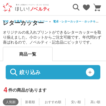
レターカッター
TOP
文房具・ステーショナリー
電卓・レターカッター・ホッチキス他
オリジナルの名入れプリントができるレターカッターを取
り揃えました。小ロットからご注文可能です。年代問わず
喜ばれるので、ノベルティ・記念品にピッタリです。
商品一覧
絞り込み
4
件の商品があります
人気
順
新着順
おすすめ順
安い順
高い順