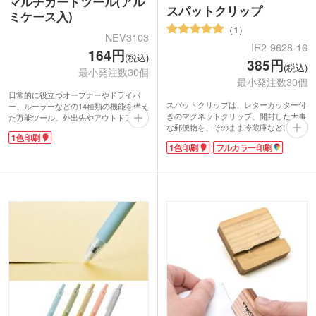
マルチカードツール(アル
スパットクリップ
ミケース入)
1
NEV3103
IR2-9628-16
164円
(税込)
385円
(税込)
最小発注数30個
最小発注数30個
日常的に役立つオープナーやドライバ
スパットクリップは、レターカッター付
ー、ルーラーなどの14種類の機能を備え
きのマグネットクリップ。開封した大事
た万能ツール。外出先やアウトドアで栓
な郵便物を、そのまま冷蔵庫などに貼っ
抜きがない時にも、役立つアイテムで
1色印刷
ておける便利グッズです。クリップは大
す。カードサイズで財布やポケットに収
1色印刷
フルカラー印刷
きめで挟みやすく使い勝手抜群。レター
まり、持ち運びに便利なキーチェーン付
カッターは上の紙一枚だけを切るので、
き。コンパクトながら工具としての実用
切りカスを出さずに封筒を開けられま
性も抜群です。工具好きはわくわくする
す。コロンとした丸みのあるフォルムが
アイテムです。
可愛らしいです。
1色印刷が可能。探求心をくすぐるノベ
1色かフルカラーで名入れできるので、
ルティをお探しの方におすすめです。
企業名やロゴを印刷すれば高い宣伝効果
が期待できます。住宅展示場の来場特典
や、スーパーのポイント景品などのノベ
ルティにいかがでしょうか。