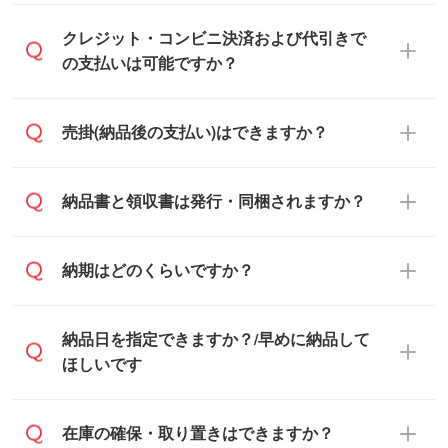
通常、翌営業日までにお送りしておりま
クレジット・コンビニ決済および代引きで
す。混雑状況によっては、お時間をいただ
の支払いは可能ですか？
くこともございます。予めご了承くださ
い。土日祝日にご依頼いただいた場合は、
銀行振込のみのご対応となります。
売掛(納品後の支払い)はできますか？
翌営業日以降のご連絡となります。
基本的には先入金をお願いしております
納品書と領収書は発行・同梱されますか？
が、自治体・行政機関・学校・病院・上場
企業様 などの場合は、月末締め翌月末払い
納品書・領収書は ご依頼をいただいた場合
納期はどのくらいですか？
に対応可能です。
のみ発行しております。商品への同梱はし
ておらず、通常はPDFデータをメール添付
また、卒業・卒園記念品で対策委員会や個
・印刷する場合(500個程度)
納品日を指定できますか？/早めに納品して
でお送りします。
人様からご注文いただく場合でも、お支払
ご入金、イメージ画像の校了から約2週間
ほしいです
原本の郵送をご希望の場合は、担当スタッ
い元が学校や幼稚園・保育園であれば、同
～2週間半でご納品いたします。
フまたは注文フォームの『ご注文に関する
様の条件でご対応できる場合がございま
備考欄』よりお知らせください。
す。
ご希望の納期がある場合は、お問い合わ
在庫の確保・取り置きはできますか？
・商品のみ注文する場合(サンプル購入を含