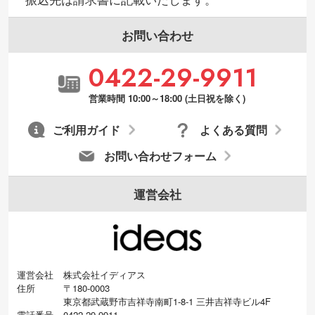
場合、シンプルな色・柄の背景であれば拡
張が可能です。→
詳しく見る
お問い合わせ
・デザインにQRコードを入れたい／QRコ
0422-29-9911
ードを生成してほしい
URLをご指定いただければ、QRコードを生
営業時間 10:00～18:00 (土日祝を除く)
成いたします。配置のご相談にも応じてい
ます。→
詳しく見る
ご利用ガイド
よくある質問
お問い合わせフォーム
運営会社
運営会社
株式会社イディアス
住所
〒180-0003
東京都武蔵野市吉祥寺南町1-8-1 三井吉祥寺ビル4F
電話番号
0422-29-9911