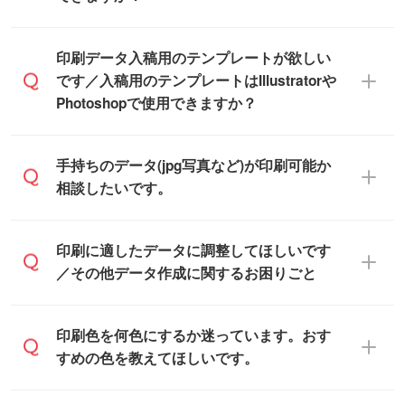
※沖縄・離島は追加日数がかかります。
なので、デザインソフトがなくても安心で
す。
IllustratorやPhotoshop、CLIP STUDIOなどの
印刷データ入稿用のテンプレートが欲しい
デザインソフトでこだわりのデザインを作
です／入稿用のテンプレートはIllustratorや
また、「
データ作成サービス
」もご利用い
成したい方は、
完全データ入稿
がおすすめ
Photoshopで使用できますか？
ただけます。ご希望の文言・書体・印刷色
です。
をお知らせいただければ、弊社にて無料で
「.ai」形式または「.psd」形式で保存し、
デザインデータを1点作成いたします。
一部商品は入稿用テンプレートのご用意が
手持ちのデータ(jpg写真など)が印刷可能か
お見積・ご注文フォームにアップロードし
あります。各商品ページの『印刷方法・テ
相談したいです。
てご入稿ください。
ンプレート』からダウンロードをお願いい
たします。
ご入稿後は経験豊富なスタッフがデータに
印刷に適したデータ・解像度かどうか、担
印刷に適したデータに調整してほしいです
入稿用のテンプレートはPDF形式ですが、
不備がないかチェックし、お客様と確認し
当スタッフが事前に確認いたします。
／その他データ作成に関するお困りごと
IllustratorやPhotoshopで開いてご利用いた
てから印刷に進みますので、ご安心くださ
データはお見積・ご注文・
お問い合わせフ
だけます。詳しい手順は「
入稿テンプレー
い。
ォーム
へ添付いただくか、担当スタッフ宛
トの使い方
」をご確認ください。
データ作成でお困りの際には、担当スタッ
印刷色を何色にするか迷っています。おす
にメールでお送りください。
フがサポートいたしますのでお気軽にご相
すめの色を教えてほしいです。
仕上がりに影響しそうな点もチェックいた
談ください。
しますので、データのご相談だけでもお気
お問い合わせフォーム
や、見積/注文フォー