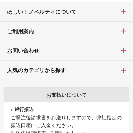
わせください。
※印刷不良は原則として“再印刷”でご対応さ
ほしい！ノベルティについて
せていただいております。
・コーポレートカラーを使って印刷したい
TEL：0422-29-9911 営業時間10:00～
※詳しくは「
商品の良品基準について
」をご
／印刷色にこだわりがある
18:00(土日祝日除く)
覧ください。
DIC・PANTONEなどのカラーチップの指定
ご利用案内
お問い合わせフォームはこちら
や、現物支給による色指定も承っておりま
【返品・交換ができない場合】
す。→
詳しく見る
・お客様の元で商品を加工された場合、ま
お問い合わせ
たは商品が破損した場合
・背景がある画像からキャラクター部分だ
・商品到着後7日以上経過している場合
けを使いたいです
人気のカテゴリから探す
・お客様のご都合による返品・交換依頼(商
シンプルな背景のデータや、使いたいキャ
品・色・数量などの注文間違い等)
ラクター部分の輪郭がはっきりしているデ
ータは切り抜き処理が可能です。→
詳しく
お支払いについて
見る
銀行振込
・持っているデータの背景が足りない／塗
ご発注後請求書をお送りしますので、弊社指定の
り足しの作り方が分からない
振込口座にご入金ください。
印刷したいデータが印刷範囲よりも小さい
振込先は請求書に記載いたします。