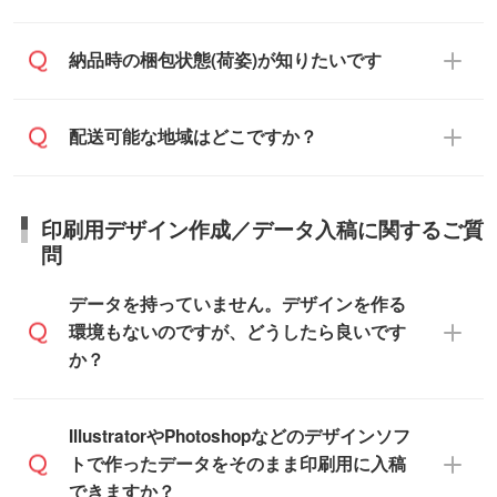
ご希望の際は担当スタッフまでお気軽にご
せ・お見積もり・ご注文時にその旨をお知
む)
相談ください。
らせください。
ご入金確認後、1～2営業日で出荷いたし
ご入金確認後に在庫を確保し、注文確定の
納品時の梱包状態(荷姿)が知りたいです
在庫状況や印刷スケジュールを確認のう
ます。
ご連絡を致します。ご入金いただくまで在
え、対応が可能かご案内いたします。
庫の確保はできかねますので予めご了承く
また、お急ぎで印刷をご希望の場合は、最
納期は商品や数量、印刷方法、ご納品場
商品によって異なります。各ページにある
配送可能な地域はどこですか？
ださい。
短5営業日で出荷可能な商品もご用意してお
所、在庫の有無によって異なります。正確
商品詳細の荷姿欄をご確認ください。
ります。>>
対象商品はこちら
な日程はスタッフまでお問い合わせくださ
【箱入り】 商品がひとつずつ箱に入って
※最短出荷日は商品によって異なります。各
い。
日本全国へお届けが可能です。なお、海外
います。(白箱、化粧箱、ブリスターパック
印刷用デザイン作成／データ入稿に関するご質
商品ページにてご確認ください
への直接納品は行っておりませんので予め
など)
問
また、商品ページ内の「出荷までのスケジ
ご了承ください。
【袋入り】 商品がひとつずつ袋に入って
ュール」に注文予定日をご入力いただく
います。(透明袋、デザイン袋など)
データを持っていません。デザインを作る
と、おおよその締切日や出荷目安をご確認
【個包装なし】 個包装がされていない状
環境もないのですが、どうしたら良いです
いただけます。
態で納品します。
か？
商品在庫や印刷ラインを確保するために
※化粧箱から白箱への入れ替えや、オリジナ
も、商品が決まりましたらお早めのご発注
ル箱の作成は原則承っておりません。
をお願いいたします。
無料の「
デザインシミュレーター
」を使え
IllustratorやPhotoshopなどのデザインソフ
ば、PCやスマホから簡単にデザインを作成
トで作ったデータをそのまま印刷用に入稿
※土日祝日を除く営業日換算です。
できます。スタンプやテンプレートも豊富
できますか？