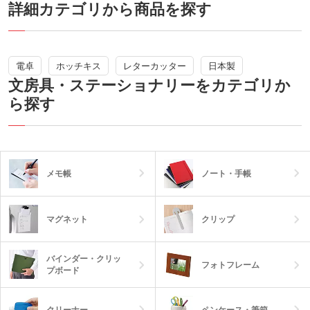
トや、オープンキャンパスのグッズやノ
詳細カテゴリから商品を探す
使用しているので、森林保全やSDGsを
ベルティに。
意識したノベルティをお探しの方にピッ
タリです。
--------------------------
ご発注確定後に生産を開始します。納期
は最大限ご希望に沿えるよう調整します
電卓
ホッチキス
レターカッター
日本製
ので、スタッフへご相談ください。
文房具・ステーショナリーをカテゴリか
ら探す
メモ帳
ノート・手帳
マグネット
クリップ
バインダー・クリッ
フォトフレーム
プボード
クリーナー
ペンケース・筆箱