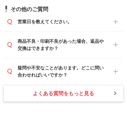
軽にお問い合わせください。
お見積・ご注文・
お問い合わせフォーム
か
ムから添付してお送りください。
その他のご質問
らご相談いただきますと、担当スタッフが
なお、印刷用データの作り方に関する詳細
お客様のご希望や商品の本体色を確認し、
・解像度の低いデータをトレース/調整して
営業日を教えてください。
は、「
完全データ入稿
」をご参照くださ
印刷色をご提案させていただきます。
ほしい
い。
本体色がブラック、ネイビーなど濃色の場
解像度の低い画像や、手書きのイラスト、
合は白色か淡い色の印刷色をおすすめして
営業日は平日の10:00～18:00で、土日祝日
商品不良・印刷不良があった場合、返品や
写真などを、印刷に適したベクターデータ
おります。
はお休みとなります。注文・見積・お問い
交換はできますか？
に変換します。→
詳しく見る
本体色がナチュラルなど淡色の場合、印刷
合わせは、土日祝日でもお送りいただけれ
をくっきりと目立たせたいときは濃い印刷
ば、出社後速やかに対応いたします。
・フルカラーデータを1色に変換してほしい
お手数をお掛けいたしますが、至急担当ス
疑問や不安なことがあります。どこに問い
色が、柔らかい雰囲気にしたいときは淡い
シルク印刷、レーザー彫刻など印刷方法に
タッフまでご連絡ください。商品の状況を
合わせればいいですか？
印刷色が映えます。
あわせて、フルカラーのデータを1色になお
確認し、改めてご案内いたします。
します。→
詳しく見る
また、お選びいただいた印刷色が本体色に
よくある質問をもっと見る
お問い合わせフォームをご利用ください。1
【返品・交換の対象】
合わない場合や仕上がりに影響しそうな場
・1色印刷でグラデーションや濃淡を表現し
営業日以内に担当スタッフよりメールにて
・お届け時に商品が損傷・故障している場
合は、スタッフから別の色をご案内するこ
たい
ご連絡いたします。
合
ともございます。
網点という技法で濃淡を表現することがで
お急ぎの場合はお電話でのご質問も受け付
・ご注文と異なる商品が届いた場合
きます。濃淡の差が分かるデータに調整い
けております。下記電話番号までお問い合
・印刷不良があった場合
たします。→
詳しく見る