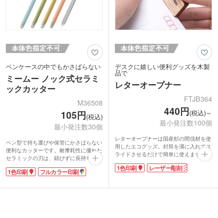
ペンケースの中でもかさばらない
デスクに嬉しい便利グッズを木製
品で
ミームー ノック式セラミ
レターオープナー
ックカッター
FTJB364
M36508
440円
(税込)～
105円
(税込)
最小発注数100個
最小発注数30個
レターオープナーは国産杉の間伐材を使
ペン型で持ち運びや保管にかさばらない
用したエコグッズ。封筒を溝に入れてス
便利なカッターです。耐摩耗性に優れた
ライドさせるだけで簡単に使えます。シ
セラミックの刃は、錆びずに長持ち。先
ンプルでおしゃれなコンパクトデザイン
端に2㎜程出ているだけの安心設計で、
1色印刷
レーザー彫刻
は、デスクでも邪魔にならずにいつでも
1色印刷
フルカラー印刷
ノック式でさっと使えます。封筒の開閉
サッと手に取れます。刃は溝の中で、直
や新聞の切り抜きなど細かい作業に便
接触れることがない安全構造。日常のち
利。学生のノート制作や手帳づくりにも
ょっとしたストレスをすっきり解決する
おすすめです。
レターカッターです。
上品なくすみカラーの5色を取り混ぜで
名入れをすれば、ロゴ入りのオリジナル
お届けします。名入れをして文具イベン
レターオープナーに。国産杉の間伐材を