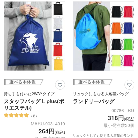
や海外輸入食品店などのショッパーとし
してだけではなく、服飾雑貨店や海外輸
てもご利用いただけます。
入食品店などのショッパーとしてもご利
用いただけます。
持ち手も付いた2WAYタイプ
リュックにもなる大容量バッグ
スタッフバッグ L plus(ポ
ランドリーバッグ
リエステル)
00786-LBG
2
318円
(税込)
MARU-90314019
最小発注数30個
264円
(税込)
リュックとしても使える大容量のランド