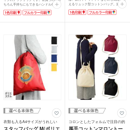
えるリュック型コットンバッグ。旅行バ
ちろん手持ちにもできるハンドル付き。
ッグの中に入れておけば、旅先でのサブ
コードストッパー付きなので、ひもの調
1色印刷
フルカラー印刷
1色印刷
フルカラー印刷
バッグにぴったり。ハンドル付きなの
節もラクラクできます。大人からお子様
で、2WAYで使えてデイリーユースにも
までサイズを合わせて使えますね。
ぴったり。トレンドのリュックですが、
ポリエステル素材なので汚れも落としや
使う人を選ばない、シンプルなデザイン
すく、薄くて丈夫。衣類や小物の他シュ
がGOOD!
ーズバッグとしても大活躍すること間違
名入れ範囲が広いので、イベント参加の
いなしです。
記念品など、ロゴが映える人気ノベルテ
ベーシックなブラック・ホワイトの他、
ィです。
鮮やかなレッド・ブルー・イエローの5
色展開。名入れも可能でシルク1色印
刷、フルカラー転写印刷に対応。イメー
ジに合ったものを選べるのでオリジナリ
ティあふれるノベルティにぴったりで
す。
衣類も入るA4サイズがうれしい
コロンとしたフォルムで注目の的
スタッフバッグ M(ポリエ
厚手コットンマロントー