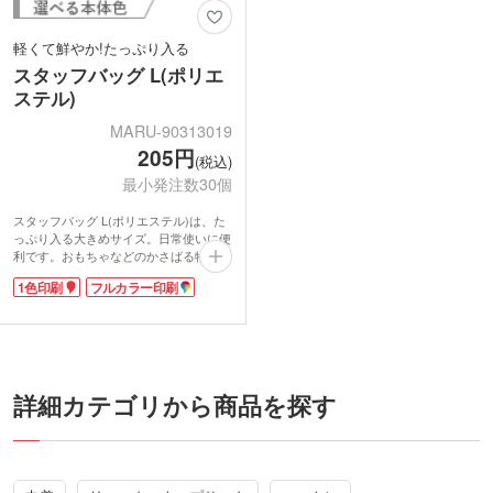
軽くて鮮やか!たっぷり入る
スタッフバッグ L(ポリエ
ステル)
MARU-90313019
205円
(税込)
最小発注数30個
スタッフバッグ L(ポリエステル)は、た
っぷり入る大きめサイズ。日常使いに便
利です。おもちゃなどのかさばる物の収
納や、タオルや衣類にもぴったり!部活
1色印刷
フルカラー印刷
着やユニフォームにもちょうど良いです
ね。
コードストッパー付きで、簡単にしっか
りと口を閉めることができます。肩にも
掛けられる長さも嬉しいポイント。ポリ
エステル製で軽くて丈夫、よごれも落と
しやすいのが魅力的です。
詳細カテゴリから商品を探す
名入れ可能で、シルク1色印刷、フルカ
ラー転写印刷に対応。イメージに合った
ものを選べるので、オリジナリティが出
せます。チームカラーに合わせても素敵
です。