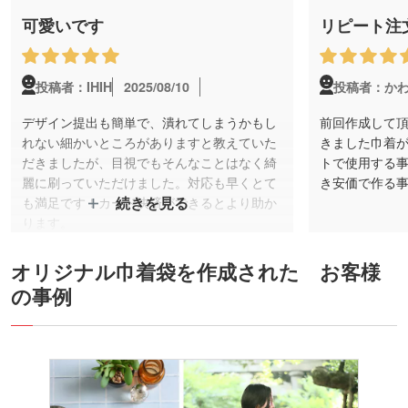
可愛いです
リピート注
2025/08/10
投稿者：IHIH
投稿者：か
デザイン提出も簡単で、潰れてしまうかもし
前回作成して
れない細かいところがありますと教えていた
きました巾着
だきましたが、目視でもそんなことはなく綺
トで使用する
麗に刷っていただけました。対応も早くとて
き安価で作る事
も満足です！カード決済ができるとより助か
続きを見る
ります。
オリジナル巾着袋を作成された お客様
の事例