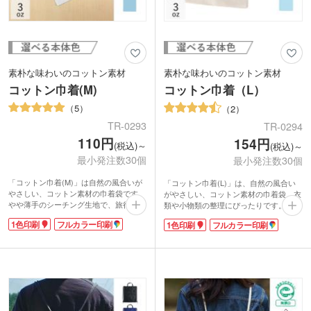
素朴な味わいのコットン素材
素朴な味わいのコットン素材
コットン巾着(M)
コットン巾着（L）
5
2
TR-0293
TR-0294
110円
154円
(税込)～
(税込)～
最小発注数30個
最小発注数30個
「コットン巾着(M)」は自然の風合いが
「コットン巾着(L)」は、自然の風合い
やさしい、コットン素材の巾着袋です。
がやさしい、コットン素材の巾着袋。衣
やや薄手のシーチング生地で、旅行用の
類や小物類の整理にぴったりです。
化粧品や、小物をまとめるのにちょうど
カラフルな色展開で5色からお選びいた
1色印刷
フルカラー印刷
1色印刷
フルカラー印刷
よい大きさです。シンプルな巾着タイプ
だけます。1色印刷・フルカラー転写印
は、デイリー使いにぴったり。
刷ができますので、ロゴプリントをして
1色印刷・フルカラーの印刷ができるの
オリジナル巾着の完成!ショップのノベ
で、イラストやロゴをいれたかわいいオ
ルティやホテルや旅館のアメニティ巾着
リジナル巾着が制作できます。周年記念
など幅広く活用できますよ。小ロットで
やキャンペーンプレゼント用にショップ
の注文も可能です。厚手のインナーも収
の商品パッケージ・ギフト包装用にもお
納できるラージサイズ。旅行の際の着替
すすめです。カラフルな5色からお選び
え入れにもどうぞ。