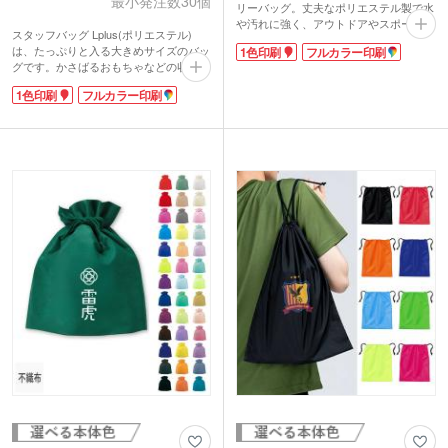
最小発注数30個
リーバッグ。丈夫なポリエステル製で水
や汚れに強く、アウトドアやスポーツシ
スタッフバッグ Lplus(ポリエステル)
ーンにぴったりなアイテムです。タオル
は、たっぷりと入る大きめサイズのバッ
1色印刷
フルカラー印刷
や着替えを入れればジム用バッグとし
グです。かさばるおもちゃなどの収納は
て、防災グッズを入れておけば避難用リ
もちろん、衣類やタオルもしっかりと入
ュックとして、シンプルだからこそ様々
1色印刷
フルカラー印刷
ります。ポリエステル素材で、軽くて丈
なシーンで活躍します。
夫、汚れも落としやすい!両紐だけでな
1色かフルカラーで名入れが可能。印刷
く持ち手も付いている2WAYタイプなの
範囲が広いので、インパクトのあるノベ
で、持ち運びにもとっても便利。スポー
ルティを作成していただけます。学校名
ツや部活の着替え用に、またレジャーに
やチームロゴを入れた卒業・卒団記念品
もおすすめです。
としてもおすすめです。
名入れ可能で、シルク1色印刷、フルカ
ラー転写印刷に対応。イメージに合った
ものを選べるので、オリジナリティが出
せますね。チームカラーに合わせても素
敵です。