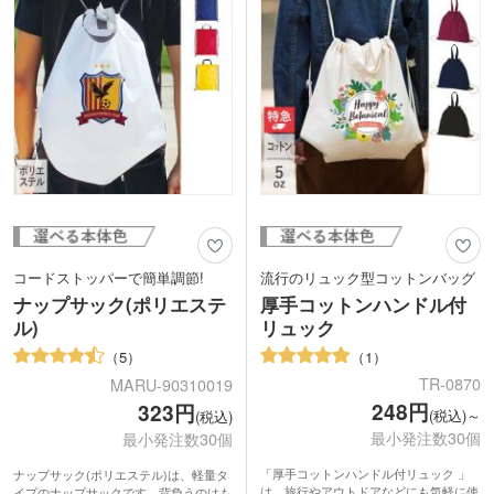
いただけ、小ロットでの注文も可能で
す。
コードストッパーで簡単調節!
流行のリュック型コットンバッグ
ナップサック(ポリエステ
厚手コットンハンドル付
ル)
リュック
1
5
TR-0870
MARU-90310019
248円
323円
(税込)～
(税込)
最小発注数30個
最小発注数30個
「厚手コットンハンドル付リュック 」
ナップサック(ポリエステル)は、軽量タ
は、旅行やアウトドアなどにも気軽に使
イプのナップサックです。背負うのはも