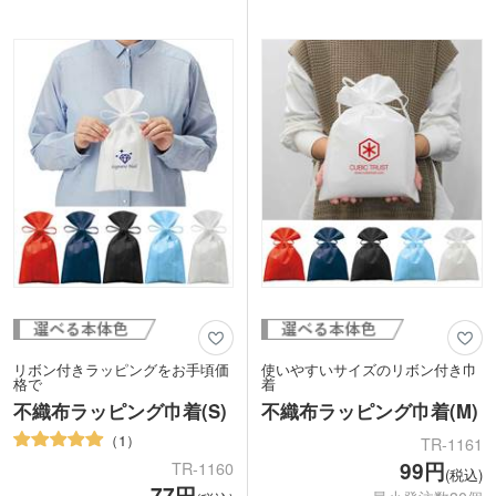
くことから、繁栄の意味が込められた縁
やすく、薄くて丈夫。軽くてかさ張らな
起の良い模様。 一般的な市松模様はコ
いので、あらゆる場面で大活躍!コード
ントラストが強いイメージですが、柔ら
ストッパー付きで、簡単にしっかりと口
かい雰囲気にアレンジされているので使
を閉められて安心ですね。
いやすいデザインです。バリエーション
5種類のカラー展開で、ベーシックなブ
のある全5色展開。武道大会の参加特典
ラック・ホワイトの他、鮮やかなレッ
などにもどうぞ。
ド・ブルー・イエローもあります。名入
れも可能で、シルク1色印刷、フルカラ
ー転写印刷に対応。イメージに合ったも
のを選べるので、オリジナリティが出せ
ますね。
リボン付きラッピングをお手頃価
使いやすいサイズのリボン付き巾
格で
着
不織布ラッピング巾着(S)
不織布ラッピング巾着(M)
1
TR-1161
99円
TR-1160
(税込)
77円