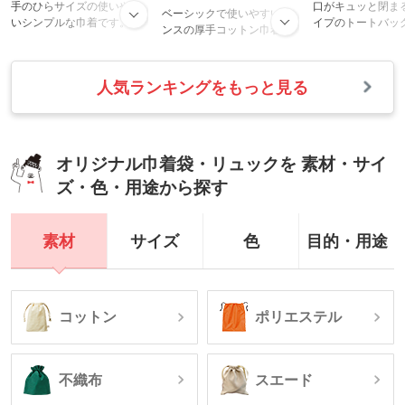
手のひらサイズの使いやす
口がキュッと閉ま
ベーシックで使いやすい5オ
いシンプルな巾着です。ち
イプのトートバッ
ンスの厚手コットン巾着。
ょこんと可愛らしい小さめ
勤・通学のお弁当
マチなしでちょっとしたガ
の巾着は、かさばらないの
手軽なサブバッグ
ジェット入れや、詰め合わ
で小物の持ち歩きに最適で
が。地球環境にや
せギフト用袋にぴったりで
人気ランキングをもっと見る
す。アクセサリーやコス
漂白コットンを使
す。紐部分は共生地を使
メ、充電コードなど細かい
ュラルな風合いに
用。高級感のある印象で
物の収納にとっても便利。
した。
す。1色ロゴ印刷でオリジナ
コットン素材なのでナチュ
ル巾着を製作できます。コ
ラルな風合いとやさしい手
スメショップの周年記念や
オリジナル巾着袋・リュックを 素材・サイ
触りも魅力的です。シンプ
購入特典など、貰って嬉し
ズ・色・用途から探す
ルなので男女問わず使いや
いノベルティです。
すいのもポイントです。ナ
チュラル、ネイビー、ブラ
ックの人気の3色から選べま
素材
サイズ
色
目的・用途
す。
コットン
ポリエステル
不織布
スエード