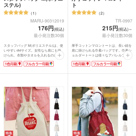
ステル)
ト
1
2
MARU-90312019
TR-0997
176円
215円
(税込)
(税込)～
最小発注数30個
最小発注数30個
スタッフバッグ M(ポリエステル)は、使
厚手コットンマロントートは、長い紐を
いやすいA4サイズ。女性なら肩にも掛
肩に掛けられる巾着バッグです。巾着シ
けられ、衣類やタオルを入れるのにもぴ
ョルダートートは様々なアパレルブラン
ったりです。靴を入れるのにもちょうど
ドが展開し大流行中! この厚手コットン
1色印刷
フルカラー印刷
1色印刷
フルカラー印刷
いい大きさですよ。
マロントートはコロンとしたフォルムが
ポリエステル素材なので汚れも落としや
特徴です。マチありなので、お財布やス
すく軽くて丈夫!かさ張らないので持ち
マホの他にメイクポーチなども入れられ
歩きやすくあらゆる場面で大活躍しま
気軽に持てる程よい大きさ。女性だけで
す。コードストッパー付きで簡単に口を
はなく男性が持っていてもおしゃれで
しっかりと閉められるところも魅力で
す。コットンは季節問わず使えるので、
す。世代を問わずに使えますよ。
出番が多くなりそう。
5種類のカラー展開でベーシックなブラ
1色やフルカラーでの印刷ができます。
ック・ホワイトの他、鮮やかなレッド・
印刷範囲が大きいので、ショップ名やロ
ブルー・イエローもあります。名入れも
ゴが映えますよ。トレンド最先端のノベ
可能で、シルク1色印刷、フルカラー転
ルティになるオリジナルバッグを作って
写印刷に対応。イメージに合ったものを
みませんか。
選べるので、オリジナリティが出せます
ね。