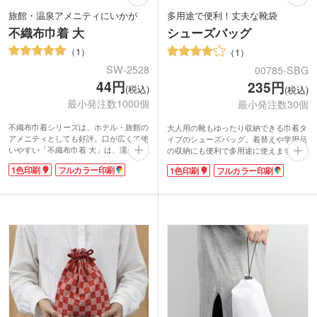
旅館・温泉アメニティにいかが
多用途で便利！丈夫な靴袋
不織布巾着 大
シューズバッグ
1
1
SW-2528
00785-SBG
44円
235円
(税込)
(税込)
最小発注数1000個
最小発注数30個
不織布巾着シリーズは、ホテル・旅館の
大人用の靴もゆったり収納できる巾着タ
アメニティとしても好評。口が広くて使
イプのシューズバッグ。着替えや学用品
いやすい「不織布巾着 大」は、濡れた
の収納にも便利で多用途に使えます。ポ
タオルの持ち運びにも便利。ホテルアメ
リエステル製で汚れや水に強く、アウト
1色印刷
フルカラー印刷
1色印刷
フルカラー印刷
ニティのほかにも、ノベルティグッズや
ドアやスポーツシーンにおすすめ。使わ
イベントのサンプル入れにもどうぞ。本
ない時はコンパクトにしまっておけるの
体色は清潔感のあるホワイト、ビビッド
で、1枚あると重宝します。
なホットピンク、クールなダークグレー
1色またはフルカラー印刷で名入れ可
など、豊富なバリエーションは40色!イ
能。スポーツジムのオリジナルグッズ、
メージに合った色が選べます。
学校名やクラブチームのロゴを入れた卒
団・卒業記念品など、幅広いシーンで活
躍するノベルティです。