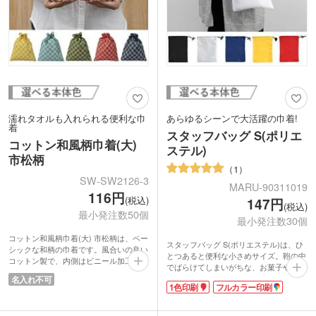
濡れタオルも入れられる便利な巾
あらゆるシーンで大活躍の巾着!
着
スタッフバッグ S(ポリエ
コットン和風柄巾着(大)
ステル)
市松柄
1
SW-SW2126-3
MARU-90311019
116円
(税込)
147円
(税込)
最小発注数50個
最小発注数30個
コットン和風柄巾着(大) 市松柄は、ベー
スタッフバッグ S(ポリエステル)は、ひ
シックな和柄の巾着です。風合いの良い
とつあると便利な小さめサイズ。鞄の中
コットン製で、内側はビニール加工され
でばらけてしまいがちな、お菓子やサプ
ており濡れたタオルも入れられます。旅
リ、アメニティ、充電器などのコード類
名入れ不可
館や温泉に限らず、インバウンド需要の
1色印刷
フルカラー印刷
にも最適!温泉やジム、旅行の時の小物
高いホテルなどにもおすすめです。
の収納にぴったりです。
市松模様はその柄が途切れることなく続
ポリエステル素材なので、汚れも落とし