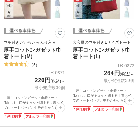
マチ付きだからたっぷり入る
大容量のマチ付きLサイズトート
厚手コットンガゼット巾
厚手コットンガゼット巾
着トート(M)
着トート(L)
5
TR-0872
264円
TR-0871
(税込)～
220円
最小発注数30個
(税込)～
最小発注数30個
「厚手コットンガゼット巾着トート
(L)」は、口がキュッと閉まる巾着タイ
「厚手コットンガゼット巾着トート
プのトートバッグ。中身が外から見えな
(M)」は、口がキュッと閉まる巾着タイ
いので、貴重品を入れても安心。マチ付
プのトートバッグ。中身が外から見えな
1色印刷
フルカラー印刷
でたっぷり入るので、通学のメインバッ
いので、貴重品を入れても安心。持ち手
グや、買い物のエコバッグとしても利用
1色印刷
フルカラー印刷
も付いているので、通勤・通学のお弁当
できます。数日の出張や旅行の際に衣服
入れや、手軽なサブバッグにオススメで
を入れてキャリーバッグにしまえば、コ
す。数日の出張や旅行の際に衣服を入れ
ンパクトに荷物をまとめられますよ。
てキャリーバッグにしまえば、コンパク
記念品としてだけではなく、服飾雑貨店
トに荷物をまとめられますよ。記念品と