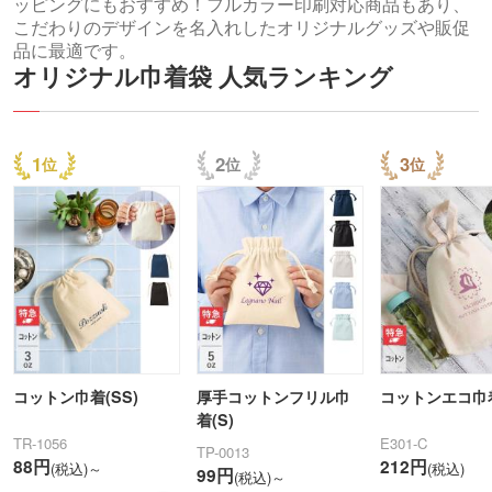
ッピングにもおすすめ！フルカラー印刷対応商品もあり、
こだわりのデザインを名入れしたオリジナルグッズや販促
品に最適です。
オリジナル巾着袋 人気ランキング
1
2
3
コットン巾着(SS)
厚手コットンフリル巾
コットンエコ巾
着(S)
TR-1056
E301-C
TP-0013
88円
212円
(税込)～
(税込)
99円
(税込)～