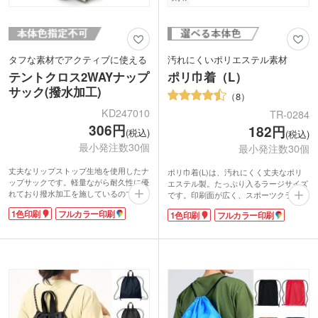
タフな素材でアクティブに使える
汚れにくいポリエステル素材
テントクロス2WAYナップ
ポリ巾着（L）
サック(撥水加工)
8
KD247010
TR-0284
306円
182円
(税込)
(税込)
最小発注数30個
最小発注数30個
丈夫なリップストップ生地を使用したナ
ポリ巾着(L)は、汚れにくく丈夫なポリ
ップサックです。軽量ながら耐久性に優
エステル製。たっぷり入るラージサイズ
れており撥水加工を施しているので水を
です。印刷面が広く、スポーツクラブや
弾きます。ナップサックとしても手提げ
子供会、球技大会などスポーツイベント
1色印刷
フルカラー印刷
1色印刷
フルカラー印刷
としても使える2WAY仕様です。広い開
の参加ノベルティ・記念品に人気があり
口部で中身の出し入れもラクラク。スポ
ます。1色印刷・フルカラー転写印刷が
ーツジムの着替え袋やシューズバッグと
可能。オリジナルの巾着が制作できま
しても活躍します。
す。
1色のシルク印刷か転写印刷フルカラー
旅行やスポーツ時の着替えや汚れ物の収
が可能。オリジナルロゴを入れてスポー
納にも便利。日常のさまざまなシーン使
ツ大会の参加特典やイベントの記念品に
える、実用的な巾着袋です。
いかがでしょうか。