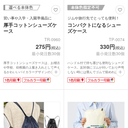
習い事や入学・入園準備品に
ジムや旅行先でとっても便利！
厚手コットンシューズケ
コンパクトになるシュー
ース
ズケース
TR-0960
TP-0074
275円
330円
(税込)
(税込)
最小発注数30個
最小発注数30個
厚手コットンシューズケースは、お稽古
ハンドル付で持ち運びも便利なシューズ
や学校、幼稚園の上履き入れとして使え
ケース。反対側にゴムが付いており使用
るかわいいバイカラーデザインのシュー
しない時には畳んでゴムで留めればコン
ズバッグ。1色やフルカラーでの名入れ
パクトサイズになります。内側はPVCコ
1色印刷
フルカラー印刷
1色印刷
フルカラー印刷
印刷ができます。
ーティングが施され、簡単な汚れはサッ
靴やスリッパの出し入れが簡単なループ
と拭き取れて衛生的です。
タイプ。2枚の布を縫い合わせてあるの
ケース本体に1色名入れが可能。スポー
で、しっかりとした作りになっていま
ツチームのグッズ製作や会員制ジムの入
す。飽きのこないシンプルなデザインな
会特典などに人気があります。
ので、長く使えます。学校や幼稚園、習
い事の教室などで、オリジナルのシュー
ズバッグを作ってみてはいかがでしょう
か。