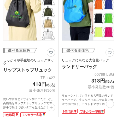
しっかり厚手生地のリュックサッ
リュックにもなる大容量バッグ
ク
ランドリーバッグ
リップストップリュック
00786-LBG
TR-1427
318円
(税込)
418円
(税込)
最小発注数30個
最小発注数30個
リュックとしても使える大容量のランド
使いやすさとデザイン性にこだわった、
リーバッグ。丈夫なポリエステル製で水
高機能なリップストップリュックです。
や汚れに強く、アウトドアやスポーツシ
厚手で裂けに強いタフな生地ながら、軽
ーンにぴったりなアイテムです。タオル
1色印刷
フルカラー印刷
量なのがポイント。ハードなアクティブ
や着替えを入れればジム用バッグとし
1色印刷
フルカラー印刷
シーンでも頼りになります。靴や衣類が
て、防災グッズを入れておけば避難用リ