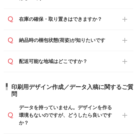
い元が学校や幼稚園・保育園であれば、同
～2週間半でご納品いたします。
フまたは注文フォームの『ご注文に関する
様の条件でご対応できる場合がございま
備考欄』よりお知らせください。
す。
ご希望の納期がある場合は、お問い合わ
在庫の確保・取り置きはできますか？
・商品のみ注文する場合(サンプル購入を含
ご希望の際は担当スタッフまでお気軽にご
せ・お見積もり・ご注文時にその旨をお知
む)
相談ください。
らせください。
ご入金確認後、1～2営業日で出荷いたし
ご入金確認後に在庫を確保し、注文確定の
納品時の梱包状態(荷姿)が知りたいです
在庫状況や印刷スケジュールを確認のう
ます。
ご連絡を致します。ご入金いただくまで在
え、対応が可能かご案内いたします。
庫の確保はできかねますので予めご了承く
また、お急ぎで印刷をご希望の場合は、最
納期は商品や数量、印刷方法、ご納品場
商品によって異なります。各ページにある
配送可能な地域はどこですか？
ださい。
短5営業日で出荷可能な商品もご用意してお
所、在庫の有無によって異なります。正確
商品詳細の荷姿欄をご確認ください。
ります。>>
対象商品はこちら
な日程はスタッフまでお問い合わせくださ
【箱入り】 商品がひとつずつ箱に入って
※最短出荷日は商品によって異なります。各
い。
日本全国へお届けが可能です。なお、海外
います。(白箱、化粧箱、ブリスターパック
印刷用デザイン作成／データ入稿に関するご質
商品ページにてご確認ください
への直接納品は行っておりませんので予め
など)
問
また、商品ページ内の「出荷までのスケジ
ご了承ください。
【袋入り】 商品がひとつずつ袋に入って
ュール」に注文予定日をご入力いただく
います。(透明袋、デザイン袋など)
データを持っていません。デザインを作る
と、おおよその締切日や出荷目安をご確認
【個包装なし】 個包装がされていない状
環境もないのですが、どうしたら良いです
いただけます。
態で納品します。
か？
商品在庫や印刷ラインを確保するために
※化粧箱から白箱への入れ替えや、オリジナ
も、商品が決まりましたらお早めのご発注