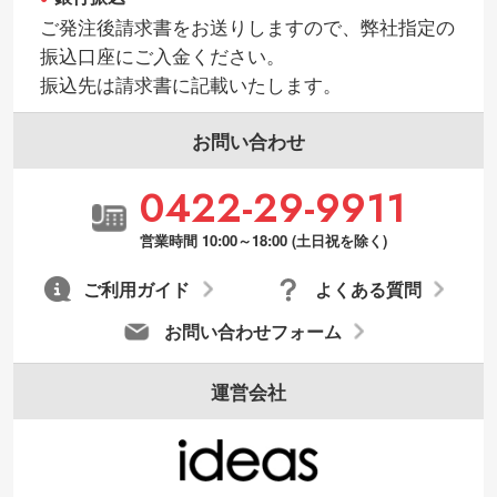
・持っているデータの背景が足りない／塗
ご発注後請求書をお送りしますので、弊社指定の
り足しの作り方が分からない
振込口座にご入金ください。
印刷したいデータが印刷範囲よりも小さい
振込先は請求書に記載いたします。
場合、シンプルな色・柄の背景であれば拡
張が可能です。→
詳しく見る
お問い合わせ
・デザインにQRコードを入れたい／QRコ
0422-29-9911
ードを生成してほしい
URLをご指定いただければ、QRコードを生
営業時間 10:00～18:00 (土日祝を除く)
成いたします。配置のご相談にも応じてい
ます。→
詳しく見る
ご利用ガイド
よくある質問
お問い合わせフォーム
運営会社