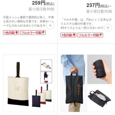
259円
(税込)
237円
(税込)～
最小発注数30個
最小発注数30個
片面メッシュ素材で通気性が良く、中身
「マルチ巾着」は、汚れにくく丈夫なポ
も見やすい便利な巾着です。衣類やシュ
リエステル製の巾着です。
ーズも入れられるゆとりのあるサイズ
A3サイズよりも一回り大きいので、旅行
で、スポーツやアウトドアシーンにぴっ
や出張時の洋服をまとめるインナー袋と
1色印刷
フルカラー印刷
たり！ストッパー付きの紐で口が緩みに
1色印刷
フルカラー印刷
しても重宝します。
くく、コンパクトに丸められるサイドゴ
また、部活動用にユニフォーム、タオ
ムも付いて機能性に優れています。
ル、シューズ入れとしてチームでそろえ
裏面のポリエステル素材に1色またはフ
ていただければ、ネイビー・ブラックの
ルカラーで名入れでき、販促効果の高い
お色ですと汚れも目立ちにくいので、長
ノベルティが制作可能です。スポーツシ
らくお使いいただけます。
ョップの購入特典や、レジャー施設の利
用者へ配布するノベルティなどにおすす
めです。