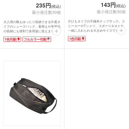
143円
235円
(税込)
(税込)
最小発注数30個
最小発注数30個
片ひもタイプの不織布ナップサック。ス
大人用の靴もゆったり収納できる巾着タ
ニーカーやTシャツ、スポーツタオルを
イプのシューズバッグ。着替えや学用品
一緒に入れられる大きめサイズです。肩
の収納にも便利で多用途に使えます。ポ
掛けで持ち運べるので荷物を沢山入れて
リエステル製で汚れや水に強く、アウト
1色印刷
1色印刷
フルカラー印刷
も安心。スポーツやジム用の着替え入れ
ドアやスポーツシーンにおすすめ。使わ
にぴったりです。防災グッズを入れれば
ない時はコンパクトにしまっておけるの
避難用バッグにもなります。
で、1枚あると重宝します。
名入れ印刷で企業ロゴやブランドロゴを
1色またはフルカラー印刷で名入れ可
入れたグッズ制作にいかがでしょうか。
能。スポーツジムのオリジナルグッズ、
部活やチーム名を入れたオリジナルスポ
学校名やクラブチームのロゴを入れた卒
ーツバッグ制作にもおすすめです。
団・卒業記念品など、幅広いシーンで活
躍するノベルティです。