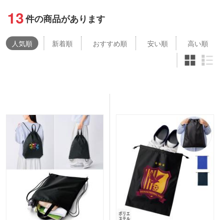
13
件の商品があります
人気
順
新着順
おすすめ順
安い順
高い順