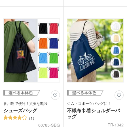
んで長さの調節が可能。子供から大人ま
ことができます。旅行時の仕分け用袋と
でぴったりサイズで使えるのがうれしい
して、アウトドアやスポーツ時のタオル
ですね。
やTシャツ入れとして、あると便利な巾
前面に単色・フルカラー印刷可能。アウ
着です。
トドアやスポーツイベントのノベルティ
表面に1色かフルカラー印刷が可能。シ
や展示会来場特典に最適です。
ンプルな巾着にロゴ印刷が映えます。キ
ャンペーン配布やオリジナルグッズ作成
に最適です。
多用途で便利！丈夫な靴袋
ジム・スポーツバッグに！
シューズバッグ
不織布巾着ショルダーバ
ッグ
1
TR-1342
00785-SBG