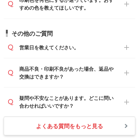
印刷色を何色にするか迷っています。おす
にメールでお送りください。
フがサポートいたしますのでお気軽にご相
すめの色を教えてほしいです。
仕上がりに影響しそうな点もチェックいた
談ください。
しますので、データのご相談だけでもお気
お問い合わせフォーム
や、見積/注文フォー
軽にお問い合わせください。
お見積・ご注文・
お問い合わせフォーム
か
ムから添付してお送りください。
その他のご質問
らご相談いただきますと、担当スタッフが
なお、印刷用データの作り方に関する詳細
お客様のご希望や商品の本体色を確認し、
・解像度の低いデータをトレース/調整して
営業日を教えてください。
は、「
完全データ入稿
」をご参照くださ
印刷色をご提案させていただきます。
ほしい
い。
本体色がブラック、ネイビーなど濃色の場
解像度の低い画像や、手書きのイラスト、
合は白色か淡い色の印刷色をおすすめして
営業日は平日の10:00～18:00で、土日祝日
商品不良・印刷不良があった場合、返品や
写真などを、印刷に適したベクターデータ
おります。
はお休みとなります。注文・見積・お問い
交換はできますか？
に変換します。→
詳しく見る
本体色がナチュラルなど淡色の場合、印刷
合わせは、土日祝日でもお送りいただけれ
をくっきりと目立たせたいときは濃い印刷
ば、出社後速やかに対応いたします。
・フルカラーデータを1色に変換してほしい
お手数をお掛けいたしますが、至急担当ス
疑問や不安なことがあります。どこに問い
色が、柔らかい雰囲気にしたいときは淡い
シルク印刷、レーザー彫刻など印刷方法に
タッフまでご連絡ください。商品の状況を
合わせればいいですか？
印刷色が映えます。
あわせて、フルカラーのデータを1色になお
確認し、改めてご案内いたします。
します。→
詳しく見る
また、お選びいただいた印刷色が本体色に
よくある質問をもっと見る
お問い合わせフォームをご利用ください。1
【返品・交換の対象】
合わない場合や仕上がりに影響しそうな場
・1色印刷でグラデーションや濃淡を表現し
営業日以内に担当スタッフよりメールにて
・お届け時に商品が損傷・故障している場
合は、スタッフから別の色をご案内するこ