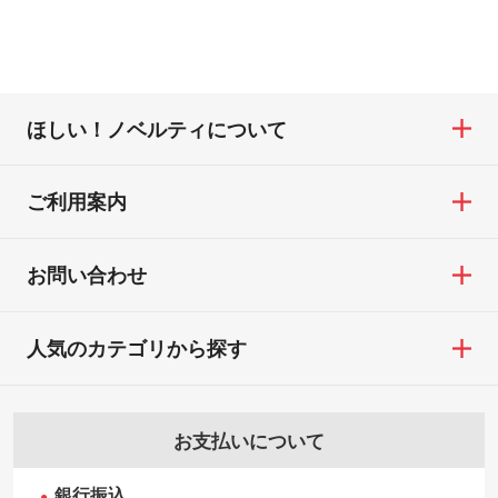
たい
ご連絡いたします。
合
ともございます。
網点という技法で濃淡を表現することがで
お急ぎの場合はお電話でのご質問も受け付
・ご注文と異なる商品が届いた場合
きます。濃淡の差が分かるデータに調整い
けております。下記電話番号までお問い合
・印刷不良があった場合
たします。→
詳しく見る
わせください。
※印刷不良は原則として“再印刷”でご対応さ
ほしい！ノベルティについて
せていただいております。
・コーポレートカラーを使って印刷したい
TEL：0422-29-9911 営業時間10:00～
※詳しくは「
商品の良品基準について
」をご
／印刷色にこだわりがある
18:00(土日祝日除く)
覧ください。
DIC・PANTONEなどのカラーチップの指定
ご利用案内
お問い合わせフォームはこちら
や、現物支給による色指定も承っておりま
【返品・交換ができない場合】
す。→
詳しく見る
・お客様の元で商品を加工された場合、ま
お問い合わせ
たは商品が破損した場合
・背景がある画像からキャラクター部分だ
・商品到着後7日以上経過している場合
けを使いたいです
人気のカテゴリから探す
・お客様のご都合による返品・交換依頼(商
シンプルな背景のデータや、使いたいキャ
品・色・数量などの注文間違い等)
ラクター部分の輪郭がはっきりしているデ
ータは切り抜き処理が可能です。→
詳しく
お支払いについて
見る
銀行振込