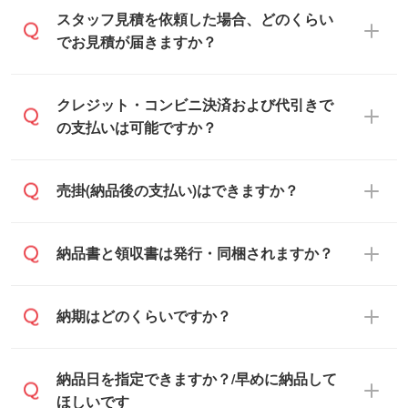
可能です。見積・注文フォームにて『ゲス
スタッフ見積を依頼した場合、どのくらい
トのまま進む』ボタンからお進みのうえ、
でお見積が届きますか？
ご依頼ください。
通常、翌営業日までにお送りしておりま
クレジット・コンビニ決済および代引きで
す。混雑状況によっては、お時間をいただ
の支払いは可能ですか？
くこともございます。予めご了承くださ
い。土日祝日にご依頼いただいた場合は、
銀行振込のみのご対応となります。
売掛(納品後の支払い)はできますか？
翌営業日以降のご連絡となります。
基本的には先入金をお願いしております
納品書と領収書は発行・同梱されますか？
が、自治体・行政機関・学校・病院・上場
企業様 などの場合は、月末締め翌月末払い
納品書・領収書は ご依頼をいただいた場合
納期はどのくらいですか？
に対応可能です。
のみ発行しております。商品への同梱はし
ておらず、通常はPDFデータをメール添付
また、卒業・卒園記念品で対策委員会や個
・印刷する場合(500個程度)
納品日を指定できますか？/早めに納品して
でお送りします。
人様からご注文いただく場合でも、お支払
ご入金、イメージ画像の校了から約2週間
ほしいです
原本の郵送をご希望の場合は、担当スタッ