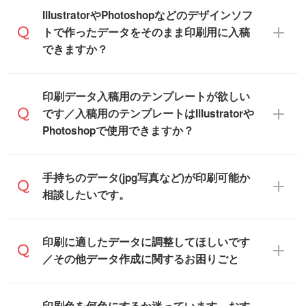
ル箱の作成は原則承っておりません。
をお願いいたします。
無料の「
デザインシミュレーター
」を使え
IllustratorやPhotoshopなどのデザインソフ
ば、PCやスマホから簡単にデザインを作成
トで作ったデータをそのまま印刷用に入稿
※土日祝日を除く営業日換算です。
できます。スタンプやテンプレートも豊富
できますか？
※沖縄・離島は追加日数がかかります。
なので、デザインソフトがなくても安心で
す。
IllustratorやPhotoshop、CLIP STUDIOなどの
印刷データ入稿用のテンプレートが欲しい
デザインソフトでこだわりのデザインを作
です／入稿用のテンプレートはIllustratorや
また、「
データ作成サービス
」もご利用い
成したい方は、
完全データ入稿
がおすすめ
Photoshopで使用できますか？
ただけます。ご希望の文言・書体・印刷色
です。
をお知らせいただければ、弊社にて無料で
「.ai」形式または「.psd」形式で保存し、
デザインデータを1点作成いたします。
一部商品は入稿用テンプレートのご用意が
手持ちのデータ(jpg写真など)が印刷可能か
お見積・ご注文フォームにアップロードし
あります。各商品ページの『印刷方法・テ
相談したいです。
てご入稿ください。
ンプレート』からダウンロードをお願いい
たします。
ご入稿後は経験豊富なスタッフがデータに
印刷に適したデータ・解像度かどうか、担
印刷に適したデータに調整してほしいです
入稿用のテンプレートはPDF形式ですが、
不備がないかチェックし、お客様と確認し
当スタッフが事前に確認いたします。
／その他データ作成に関するお困りごと
IllustratorやPhotoshopで開いてご利用いた
てから印刷に進みますので、ご安心くださ
データはお見積・ご注文・
お問い合わせフ
だけます。詳しい手順は「
入稿テンプレー
い。
ォーム
へ添付いただくか、担当スタッフ宛
トの使い方
」をご確認ください。
データ作成でお困りの際には、担当スタッ