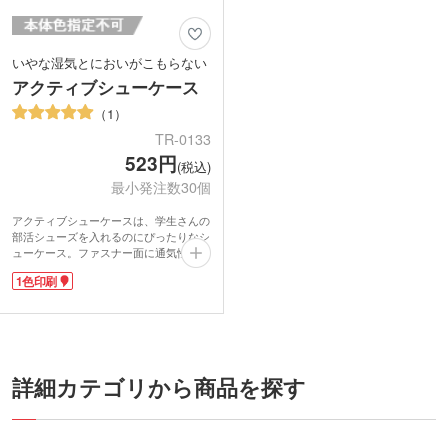
いやな湿気とにおいがこもらない
アクティブシューケース
1
TR-0133
523円
(税込)
最小発注数30個
アクティブシューケースは、学生さんの
部活シューズを入れるのにぴったりなシ
ューケース。ファスナー面に通気性に優
れたメッシュ素材を使用し、靴にしみ込
1色印刷
んだ足の裏の汗のにおいや湿気を逃しま
す。
部活帰りに疲れて靴を干さないまま、靴
のにおいが強烈に!なんてことはありま
せんか?このシューケースなら、空気が
通るのでそんな心配も減らせますね。シ
ューケース側面に学校名やチーム名を印
詳細カテゴリから商品を探す
刷して、チームメンバーおそろいのシュ
ーケースを作ると、チームの一体感が高
まりますね。大人の男性の運動靴もすっ
ぽり入ります。