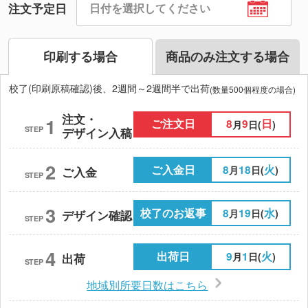
注文予定日
印刷する場合
商品のみ注文する場合
校了(印刷原稿確認)後、2週間～2週間半で出荷
(数量500個程度の場合)
注文・
1
ご注文日
8
9
日
月
日(
)
STEP
デザイン入稿
2
ご入金日
8
18
火
月
日(
)
ご入金
STEP
3
校了のお返事
8
19
水
月
日(
)
デザイン確認
STEP
4
出荷日
9
1
火
月
日(
)
出荷
STEP
地域別所要日数はこちら