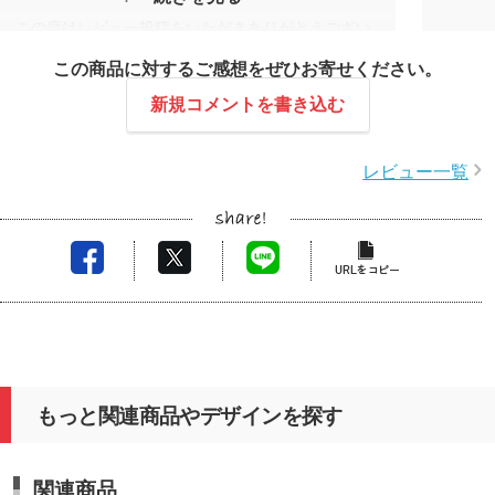
この度はレビュー投稿をいただきありがとうござい
ます。
この商品に対するご感想をぜひお寄せください。
生成り生地の風合いや紐のデザインを気に入ってい
ただけたようで嬉しく思います！
新規コメントを書き込む
マチ付きで収納力もあるため、実用性の面でもご満
足いただけたようで安心いたしました。
レビュー一覧
またの機会がございましたら、ぜひご利用くださ
い。
もっと関連商品やデザインを探す
関連商品