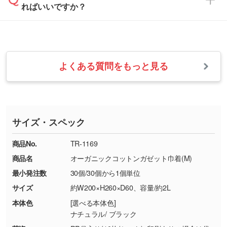
ればいいですか？
フまでご連絡ください。商品の状況を確認し、
・フルカラーデータを1色に変換してほしい
らかい雰囲気にしたいときは淡い印刷色が映え
改めてご案内いたします。
シルク印刷、レーザー彫刻など印刷方法にあわ
ます。
せて、フルカラーのデータを1色になおしま
お問い合わせフォームをご利用ください。1営
【返品・交換の対象】
す。→
詳しく見る
業日以内に担当スタッフよりメールにてご連絡
また、お選びいただいた印刷色が本体色に合わ
・お届け時に商品が損傷・故障している場合
いたします。
ない場合や仕上がりに影響しそうな場合は、ス
よくある質問をもっと見る
・ご注文と異なる商品が届いた場合
・1色印刷でグラデーションや濃淡を表現した
お急ぎの場合はお電話でのご質問も受け付けて
タッフから別の色をご案内することもございま
・印刷不良があった場合
い
おります。下記電話番号までお問い合わせくだ
す。
※印刷不良は原則として“再印刷”でご対応させ
網点という技法で濃淡を表現することができま
さい。
ていただいております。
す。濃淡の差が分かるデータに調整いたしま
サイズ・スペック
※詳しくは「
商品の良品基準について
」をご覧
す。→
詳しく見る
TEL：0422-29-9911 営業時間10:00～
ください。
18:00(土日祝日除く)
商品No.
TR-1169
・コーポレートカラーを使って印刷したい／印
お問い合わせフォームはこちら
商品名
オーガニックコットンガゼット巾着(M)
【返品・交換ができない場合】
刷色にこだわりがある
最小発注数
30個/30個から1個単位
・お客様の元で商品を加工された場合、または
DIC・PANTONEなどのカラーチップの指定や、
商品が破損した場合
現物支給による色指定も承っております。→
詳
サイズ
約W200×H260×D60、容量/約2L
・商品到着後7日以上経過している場合
しく見る
本体色
[選べる本体色]
・お客様のご都合による返品・交換依頼(商
ナチュラル/ ブラック
品・色・数量などの注文間違い等)
・背景がある画像からキャラクター部分だけを