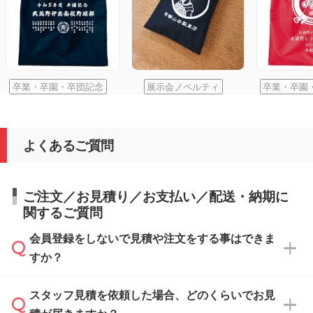
卒業・卒園・卒団記念
展示会ノベルティ
卒業・卒園
よくあるご質問
ご注文／お見積り／お支払い／配送・納期に
関するご質問
会員登録をしないで見積や注文をする事はできま
すか？
スタッフ見積を依頼した場合、どのくらいでお見
可能です。見積・注文フォームにて『ゲストの