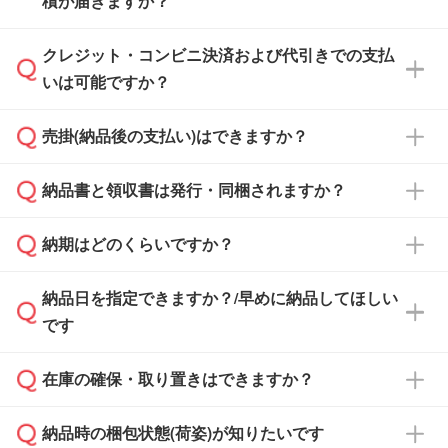
積が届きますか？
まま進む』ボタンからお進みのうえ、ご依頼く
ださい。
クレジット・コンビニ決済および代引きでの支払
通常、翌営業日までにお送りしております。混
いは可能ですか？
雑状況によっては、お時間をいただくこともご
ざいます。予めご了承ください。土日祝日にご
売掛(納品後の支払い)はできますか？
依頼いただいた場合は、翌営業日以降のご連絡
銀行振込のみのご対応となります。
となります。
納品書と領収書は発行・同梱されますか？
基本的には先入金をお願いしておりますが、自
治体・行政機関・学校・病院・上場企業様 な
納期はどのくらいですか？
どの場合は、月末締め翌月末払いに対応可能で
納品書・領収書は ご依頼をいただいた場合の
す。
み発行しております。商品への同梱はしておら
納品日を指定できますか？/早めに納品してほしい
ず、通常はPDFデータをメール添付でお送りし
・印刷する場合(500個程度)
また、卒業・卒園記念品で対策委員会や個人様
です
ます。
ご入金、イメージ画像の校了から約2週間～2
からご注文いただく場合でも、お支払い元が学
原本の郵送をご希望の場合は、担当スタッフま
週間半でご納品いたします。
校や幼稚園・保育園であれば、同様の条件でご
たは注文フォームの『ご注文に関する備考欄』
在庫の確保・取り置きはできますか？
ご希望の納期がある場合は、お問い合わせ・お
対応できる場合がございます。
よりお知らせください。
・商品のみ注文する場合(サンプル購入を含む)
見積もり・ご注文時にその旨をお知らせくださ
ご希望の際は担当スタッフまでお気軽にご相談
ご入金確認後、1～2営業日で出荷いたしま
納品時の梱包状態(荷姿)が知りたいです
い。
ご入金確認後に在庫を確保し、注文確定のご連
ください。