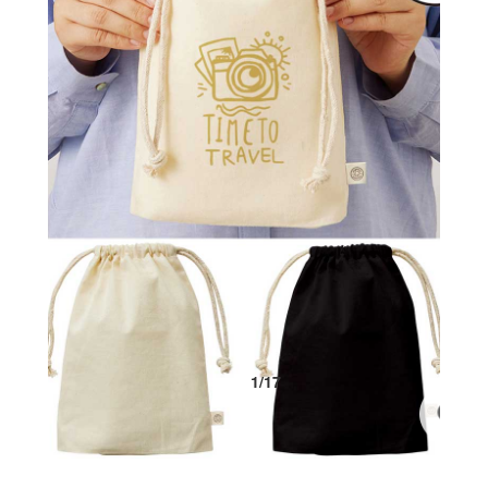
1
/
17