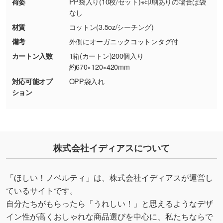
荷姿
PP袋入り(10枚/セット)※印刷ありの場合は袋
使いたいです
なし
シンプルな背景のデータや、使いたいキャラク
材質
コットン(3.5oz/シーチング)
ター部分の輪郭がはっきりしているデータは切
備考
外側にオーガニックコットンタグ付
り抜き処理が可能です。→
詳しく見る
カートン入数
1箱(カートン)200個入り
約670×120×420mm
・持っているデータの背景が足りない／塗り足
対応可能オプ
OPP袋入れ
しの作り方が分からない
ション
印刷したいデータが印刷範囲よりも小さい場
合、シンプルな色・柄の背景であれば拡張が可
能です。→
詳しく見る
・デザインにQRコードを入れたい／QRコード
株式会社イディアスについて
を生成してほしい
URLをご指定いただければ、QRコードを生成
「ほしい！ノベルティ」は、株式会社イディアスが運営し
いたします。配置のご相談にも応じています。
ているサイトです。
→
詳しく見る
自分たちがもらったら「うれしい！」と思えるようなデザ
イン性が高くおしゃれな商品選びを中心に、私たちならで