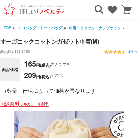
TOP
エコバッグ・トートバッグ
巾着・リュック・ナップサック
オーガ
オーガニックコットンガゼット巾着(M)
TR-1169
商品No.
2件
165
ナチュラル
円(税込)
商品価格
209
その他
円(税込)
※数量・仕様によって価格が異なります
1色印刷
フルカラー印刷