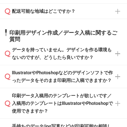
す。
在庫状況や印刷スケジュールを確認のうえ、対
絡を致します。ご入金いただくまで在庫の確保
応が可能かご案内いたします。
配送可能な地域はどこですか？
はできかねますので予めご了承ください。
商品によって異なります。各ページにある商品
納期は商品や数量、印刷方法、ご納品場所、在
また、お急ぎで印刷をご希望の場合は、最短5
詳細の荷姿欄をご確認ください。
庫の有無によって異なります。正確な日程はス
営業日で出荷可能な商品もご用意しておりま
【箱入り】 商品がひとつずつ箱に入っていま
日本全国へお届けが可能です。なお、海外への
タッフまでお問い合わせください。
印刷用デザイン作成／データ入稿に関するご
す。>>
対象商品はこちら
す。(白箱、化粧箱、ブリスターパックなど)
直接納品は行っておりませんので予めご了承く
質問
※最短出荷日は商品によって異なります。各商
【袋入り】 商品がひとつずつ袋に入っていま
ださい。
また、商品ページ内の「出荷までのスケジュー
品ページにてご確認ください
す。(透明袋、デザイン袋など)
データを持っていません。デザインを作る環境も
ル」に注文予定日をご入力いただくと、おおよ
【個包装なし】 個包装がされていない状態で
ないのですが、どうしたら良いですか？
その締切日や出荷目安をご確認いただけます。
納品します。
商品在庫や印刷ラインを確保するためにも、商
※化粧箱から白箱への入れ替えや、オリジナル
IllustratorやPhotoshopなどのデザインソフトで作
品が決まりましたらお早めのご発注をお願いい
無料の「
デザインシミュレーター
」を使えば、
箱の作成は原則承っておりません。
たします。
ったデータをそのまま印刷用に入稿できますか？
PCやスマホから簡単にデザインを作成できま
す。スタンプやテンプレートも豊富なので、デ
※土日祝日を除く営業日換算です。
印刷データ入稿用のテンプレートが欲しいです／
ザインソフトがなくても安心です。
IllustratorやPhotoshop、CLIP STUDIOなどのデ
※沖縄・離島は追加日数がかかります。
入稿用のテンプレートはIllustratorやPhotoshopで
ザインソフトでこだわりのデザインを作成した
また、「
データ作成サービス
」もご利用いただ
使用できますか？
い方は、
完全データ入稿
がおすすめです。
けます。ご希望の文言・書体・印刷色をお知ら
「.ai」形式または「.psd」形式で保存し、お見
せいただければ、弊社にて無料でデザインデー
積・ご注文フォームにアップロードしてご入稿
手持ちのデータ(jpg写真など)が印刷可能か相談し