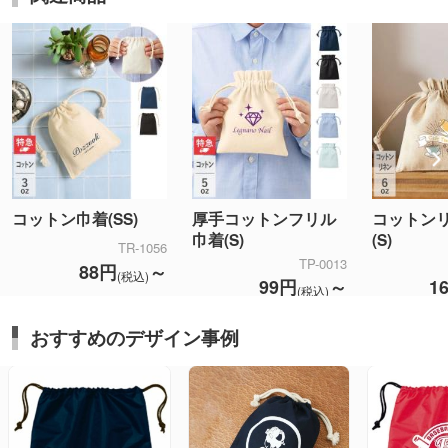
コットン巾着(SS)
厚手コットンフリル
コットン
巾着(S)
(S)
TR-1056
TP-0013
88円
～
(税込)
99円
～
1
(税込)
おすすめのデザイン事例