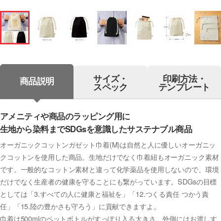
サイズ・
印刷方法・
商品説明
スペック
テンプレート
アメニティや商品のラッピング用に
生地から染料までSDGsを意識したサステナブル商品
オーガニックコットンガゼット巾着(M)は自然と人に優しいオーガニッ
クコットンを使用した商品。生地だけでなく巾着紐もオーガニック素材
です。一般的なコットン素材と違って化学薬品を使用しないので、環境
だけでなく生産者の健康を守ることにも繋がっています。SDGsの目標
としては「3.すべての人に健康と福祉を」「12.つくる責任 つかう責
任」「15.陸の豊かさも守ろう」に貢献できますよ。
巾着は500mlのペットボトルがすっぽり入る大きさ。外側にはお渡しす