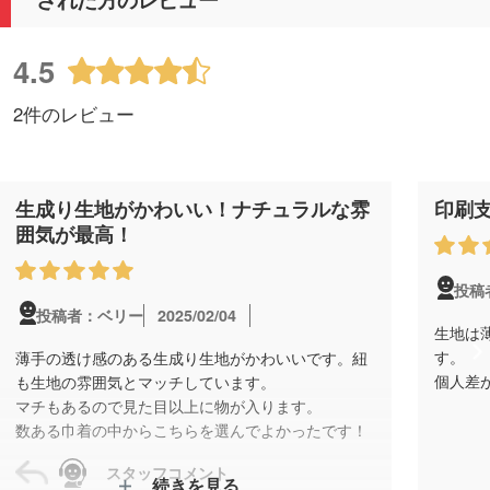
4.5
2件のレビュー
生成り生地がかわいい！ナチュラルな雰
印刷
囲気が最高！
投稿
2025/02/04
投稿者：ベリー
生地は
す。
薄手の透け感のある生成り生地がかわいいです。紐
個人差が
も生地の雰囲気とマッチしています。
マチもあるので見た目以上に物が入ります。
数ある巾着の中からこちらを選んでよかったです！
スタッフコメント
続きを見る