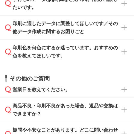
一部商品は入稿用テンプレートのご用意があり
タを1点作成いたします。
ください。
たいです。
ます。各商品ページの『印刷方法・テンプレー
ト』からダウンロードをお願いいたします。
ご入稿後は経験豊富なスタッフがデータに不備
印刷に適したデータに調整してほしいです／その
入稿用のテンプレートはPDF形式ですが、
印刷に適したデータ・解像度かどうか、担当ス
がないかチェックし、お客様と確認してから印
IllustratorやPhotoshopで開いてご利用いただけ
他データ作成に関するお困りごと
タッフが事前に確認いたします。
刷に進みますので、ご安心ください。
ます。詳しい手順は「
入稿テンプレートの使い
データはお見積・ご注文・
お問い合わせフォー
方
」をご確認ください。
印刷色を何色にするか迷っています。おすすめの
ム
へ添付いただくか、担当スタッフ宛にメール
データ作成でお困りの際には、担当スタッフが
でお送りください。
色を教えてほしいです。
サポートいたしますのでお気軽にご相談くださ
仕上がりに影響しそうな点もチェックいたしま
い。
すので、データのご相談だけでもお気軽にお問
お問い合わせフォーム
や、見積/注文フォーム
お見積・ご注文・
お問い合わせフォーム
からご
その他のご質問
い合わせください。
から添付してお送りください。
相談いただきますと、担当スタッフがお客様の
ご希望や商品の本体色を確認し、印刷色をご提
営業日を教えてください。
なお、印刷用データの作り方に関する詳細は、
・解像度の低いデータをトレース/調整してほ
案させていただきます。
「
完全データ入稿
」をご参照ください。
しい
本体色がブラック、ネイビーなど濃色の場合は
商品不良・印刷不良があった場合、返品や交換は
営業日は平日の10:00～18:00で、土日祝日はお
解像度の低い画像や、手書きのイラスト、写真
白色か淡い色の印刷色をおすすめしておりま
できますか？
休みとなります。注文・見積・お問い合わせ
などを、印刷に適したベクターデータに変換し
す。
は、土日祝日でもお送りいただければ、出社後
ます。→
詳しく見る
本体色がナチュラルなど淡色の場合、印刷をく
疑問や不安なことがあります。どこに問い合わせ
速やかに対応いたします。
お手数をお掛けいたしますが、至急担当スタッ
っきりと目立たせたいときは濃い印刷色が、柔