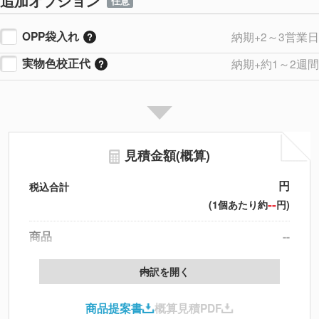
追加オプション
任意
OPP袋入れ
納期+2～3営業日
実物色校正代
納期+約1～2週間
見積金額(概算)
円
税込合計
--
(1個あたり約
円)
商品
--
製版代
--
内訳を開く
印刷代
--
商品提案書
概算見積PDF
送料
--
※
北海道・沖縄・離島 別途