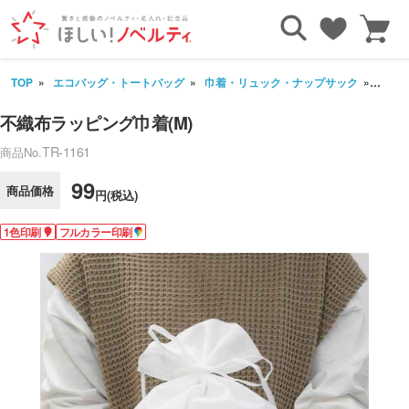
TOP
エコバッグ・トートバッグ
巾着・リュック・ナップサック
不織布
不織布ラッピング巾着(M)
TR-1161
商品No.
99
商品価格
円(税込)
1色印刷
フルカラー印刷