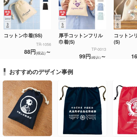
コットン巾着(SS)
厚手コットンフリル
コットン
巾着(S)
(S)
TR-1056
TP-0013
88円
～
(税込)
99円
～
1
(税込)
おすすめのデザイン事例