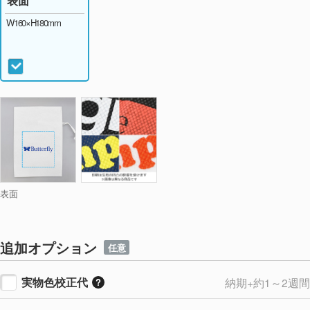
表面
W160×H180mm
表面
追加オプション
任意
実物色校正代
納期+約1～2週間