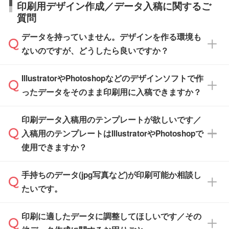
タッフまでお問い合わせください。
印刷用デザイン作成／データ入稿に関するご
す。>>
対象商品はこちら
す。(白箱、化粧箱、ブリスターパックなど)
直接納品は行っておりませんので予めご了承く
質問
※最短出荷日は商品によって異なります。各商
【袋入り】 商品がひとつずつ袋に入っていま
ださい。
また、商品ページ内の「出荷までのスケジュー
品ページにてご確認ください
す。(透明袋、デザイン袋など)
データを持っていません。デザインを作る環境も
ル」に注文予定日をご入力いただくと、おおよ
【個包装なし】 個包装がされていない状態で
ないのですが、どうしたら良いですか？
その締切日や出荷目安をご確認いただけます。
納品します。
商品在庫や印刷ラインを確保するためにも、商
※化粧箱から白箱への入れ替えや、オリジナル
IllustratorやPhotoshopなどのデザインソフトで作
品が決まりましたらお早めのご発注をお願いい
無料の「
デザインシミュレーター
」を使えば、
箱の作成は原則承っておりません。
たします。
ったデータをそのまま印刷用に入稿できますか？
PCやスマホから簡単にデザインを作成できま
す。スタンプやテンプレートも豊富なので、デ
※土日祝日を除く営業日換算です。
印刷データ入稿用のテンプレートが欲しいです／
ザインソフトがなくても安心です。
IllustratorやPhotoshop、CLIP STUDIOなどのデ
※沖縄・離島は追加日数がかかります。
入稿用のテンプレートはIllustratorやPhotoshopで
ザインソフトでこだわりのデザインを作成した
また、「
データ作成サービス
」もご利用いただ
使用できますか？
い方は、
完全データ入稿
がおすすめです。
けます。ご希望の文言・書体・印刷色をお知ら
「.ai」形式または「.psd」形式で保存し、お見
せいただければ、弊社にて無料でデザインデー
積・ご注文フォームにアップロードしてご入稿
手持ちのデータ(jpg写真など)が印刷可能か相談し
一部商品は入稿用テンプレートのご用意があり
タを1点作成いたします。
ください。
たいです。
ます。各商品ページの『印刷方法・テンプレー
ト』からダウンロードをお願いいたします。
ご入稿後は経験豊富なスタッフがデータに不備
印刷に適したデータに調整してほしいです／その
入稿用のテンプレートはPDF形式ですが、
印刷に適したデータ・解像度かどうか、担当ス
がないかチェックし、お客様と確認してから印