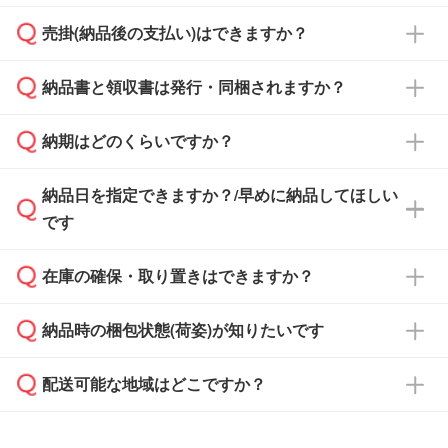
ざいます。予めご了承ください。土日祝日にご
売掛(納品後の支払い)はできますか？
依頼いただいた場合は、翌営業日以降のご連絡
銀行振込のみのご対応となります。
となります。
納品書と領収書は発行・同梱されますか？
基本的には先入金をお願いしておりますが、自
治体・行政機関・学校・病院・上場企業様 な
納期はどのくらいですか？
どの場合は、月末締め翌月末払いに対応可能で
納品書・領収書は ご依頼をいただいた場合の
す。
み発行しております。商品への同梱はしておら
納品日を指定できますか？/早めに納品してほしい
ず、通常はPDFデータをメール添付でお送りし
・印刷する場合(500個程度)
また、卒業・卒園記念品で対策委員会や個人様
です
ます。
ご入金、イメージ画像の校了から約2週間～2
からご注文いただく場合でも、お支払い元が学
原本の郵送をご希望の場合は、担当スタッフま
週間半でご納品いたします。
校や幼稚園・保育園であれば、同様の条件でご
たは注文フォームの『ご注文に関する備考欄』
在庫の確保・取り置きはできますか？
ご希望の納期がある場合は、お問い合わせ・お
対応できる場合がございます。
よりお知らせください。
・商品のみ注文する場合(サンプル購入を含む)
見積もり・ご注文時にその旨をお知らせくださ
ご希望の際は担当スタッフまでお気軽にご相談
ご入金確認後、1～2営業日で出荷いたしま
納品時の梱包状態(荷姿)が知りたいです
い。
ご入金確認後に在庫を確保し、注文確定のご連
ください。
す。
在庫状況や印刷スケジュールを確認のうえ、対
絡を致します。ご入金いただくまで在庫の確保
応が可能かご案内いたします。
配送可能な地域はどこですか？
はできかねますので予めご了承ください。
商品によって異なります。各ページにある商品
納期は商品や数量、印刷方法、ご納品場所、在
また、お急ぎで印刷をご希望の場合は、最短5
詳細の荷姿欄をご確認ください。
庫の有無によって異なります。正確な日程はス
営業日で出荷可能な商品もご用意しておりま
【箱入り】 商品がひとつずつ箱に入っていま
日本全国へお届けが可能です。なお、海外への