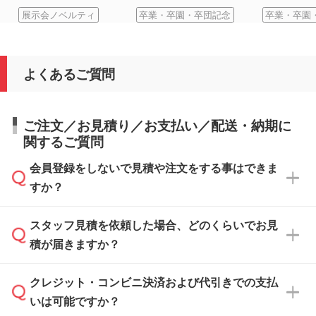
展示会ノベルティ
卒業・卒園・卒団記念
卒業・卒園
よくあるご質問
ご注文／お見積り／お支払い／配送・納期に
関するご質問
会員登録をしないで見積や注文をする事はできま
すか？
スタッフ見積を依頼した場合、どのくらいでお見
可能です。見積・注文フォームにて『ゲストの
積が届きますか？
まま進む』ボタンからお進みのうえ、ご依頼く
ださい。
クレジット・コンビニ決済および代引きでの支払
通常、翌営業日までにお送りしております。混
いは可能ですか？
雑状況によっては、お時間をいただくこともご