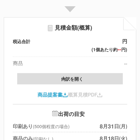
見積金額(概算)
円
税込合計
--
(1個あたり約
円)
商品
--
製版代
--
内訳を開く
印刷代
--
商品提案書
概算見積PDF
送料
--
※
北海道・沖縄・離島 別途
追加オプション
--
出荷の目安
円
税別合計
8
31
印刷あり
月
日(月)
(500個程度の場合)
※
上記小計は税別です
8
18
商品のみ
月
日(火)
(印刷なし)