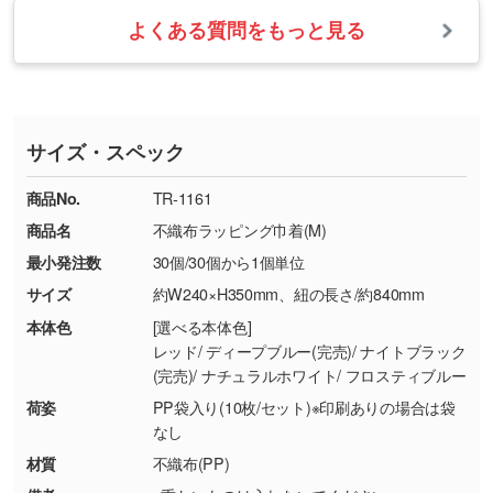
・お届け時に商品が損傷・故障している場合
いたします。
ない場合や仕上がりに影響しそうな場合は、ス
よくある質問をもっと見る
・ご注文と異なる商品が届いた場合
・1色印刷でグラデーションや濃淡を表現した
お急ぎの場合はお電話でのご質問も受け付けて
タッフから別の色をご案内することもございま
・印刷不良があった場合
い
おります。下記電話番号までお問い合わせくだ
す。
※印刷不良は原則として“再印刷”でご対応させ
網点という技法で濃淡を表現することができま
さい。
ていただいております。
す。濃淡の差が分かるデータに調整いたしま
サイズ・スペック
※詳しくは「
商品の良品基準について
」をご覧
す。→
詳しく見る
TEL：0422-29-9911 営業時間10:00～
ください。
18:00(土日祝日除く)
商品No.
TR-1161
・コーポレートカラーを使って印刷したい／印
お問い合わせフォームはこちら
商品名
不織布ラッピング巾着(M)
【返品・交換ができない場合】
刷色にこだわりがある
最小発注数
30個/30個から1個単位
・お客様の元で商品を加工された場合、または
DIC・PANTONEなどのカラーチップの指定や、
商品が破損した場合
現物支給による色指定も承っております。→
詳
サイズ
約W240×H350mm、紐の長さ/約840mm
・商品到着後7日以上経過している場合
しく見る
本体色
[選べる本体色]
・お客様のご都合による返品・交換依頼(商
レッド/ ディープブルー(完売)/ ナイトブラック
品・色・数量などの注文間違い等)
・背景がある画像からキャラクター部分だけを
(完売)/ ナチュラルホワイト/ フロスティブルー
使いたいです
荷姿
PP袋入り(10枚/セット)※印刷ありの場合は袋
シンプルな背景のデータや、使いたいキャラク
なし
ター部分の輪郭がはっきりしているデータは切
材質
不織布(PP)
り抜き処理が可能です。→
詳しく見る