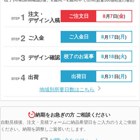
注文・
1
ご注文日
8
7
金
月
日(
)
STEP
デザイン入稿
2
ご入金日
8
17
月
月
日(
)
ご入金
STEP
3
校了のお返事
8
18
火
月
日(
)
デザイン確認
STEP
4
出荷日
8
31
月
月
日(
)
出荷
STEP
地域別所要日数はこちら
納期をお急ぎの方 ご相談ください
自動見積後、注文・見積フォームに納品希望日をご入力のうえご依頼
ください。納期を調整しご返答いたします。
お問い合わせフォーム