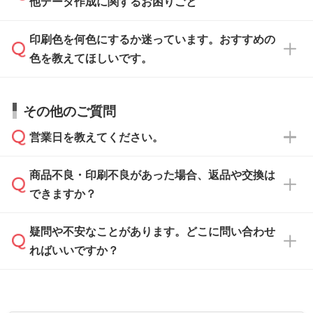
IllustratorやPhotoshopで開いてご利用いただけ
他データ作成に関するお困りごと
タッフが事前に確認いたします。
刷に進みますので、ご安心ください。
ます。詳しい手順は「
入稿テンプレートの使い
データはお見積・ご注文・
お問い合わせフォー
方
」をご確認ください。
印刷色を何色にするか迷っています。おすすめの
ム
へ添付いただくか、担当スタッフ宛にメール
データ作成でお困りの際には、担当スタッフが
でお送りください。
色を教えてほしいです。
サポートいたしますのでお気軽にご相談くださ
仕上がりに影響しそうな点もチェックいたしま
い。
すので、データのご相談だけでもお気軽にお問
お問い合わせフォーム
や、見積/注文フォーム
お見積・ご注文・
お問い合わせフォーム
からご
その他のご質問
い合わせください。
から添付してお送りください。
相談いただきますと、担当スタッフがお客様の
ご希望や商品の本体色を確認し、印刷色をご提
営業日を教えてください。
なお、印刷用データの作り方に関する詳細は、
・解像度の低いデータをトレース/調整してほ
案させていただきます。
「
完全データ入稿
」をご参照ください。
しい
本体色がブラック、ネイビーなど濃色の場合は
商品不良・印刷不良があった場合、返品や交換は
営業日は平日の10:00～18:00で、土日祝日はお
解像度の低い画像や、手書きのイラスト、写真
白色か淡い色の印刷色をおすすめしておりま
できますか？
休みとなります。注文・見積・お問い合わせ
などを、印刷に適したベクターデータに変換し
す。
は、土日祝日でもお送りいただければ、出社後
ます。→
詳しく見る
本体色がナチュラルなど淡色の場合、印刷をく
疑問や不安なことがあります。どこに問い合わせ
速やかに対応いたします。
お手数をお掛けいたしますが、至急担当スタッ
っきりと目立たせたいときは濃い印刷色が、柔
ればいいですか？
フまでご連絡ください。商品の状況を確認し、
・フルカラーデータを1色に変換してほしい
らかい雰囲気にしたいときは淡い印刷色が映え
改めてご案内いたします。
シルク印刷、レーザー彫刻など印刷方法にあわ
ます。
せて、フルカラーのデータを1色になおしま
お問い合わせフォームをご利用ください。1営
【返品・交換の対象】
す。→
詳しく見る
業日以内に担当スタッフよりメールにてご連絡
また、お選びいただいた印刷色が本体色に合わ