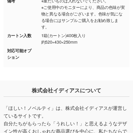
備考
※重たいものは入れないでください。
※ご使用中のモニターにより、商品の色味が実
・持っているデータの背景が足りない／塗り足
物と異なる場合がございます。色味が気にな
しの作り方が分からない
る場合にはサンプルご購入をお勧め致しま
す。
印刷したいデータが印刷範囲よりも小さい場
合、シンプルな色・柄の背景であれば拡張が可
カートン入数
1箱(カートン)400枚入り
能です。→
詳しく見る
約520×430×250mm
対応可能オプ
・デザインにQRコードを入れたい／QRコード
ション
を生成してほしい
URLをご指定いただければ、QRコードを生成
いたします。配置のご相談にも応じています。
→
詳しく見る
株式会社イディアスについて
「ほしい！ノベルティ」は、株式会社イディアスが運営し
ているサイトです。
自分たちがもらったら「うれしい！」と思えるようなデザ
イン性が高くおしゃれな商品選びを中心に、私たちならで