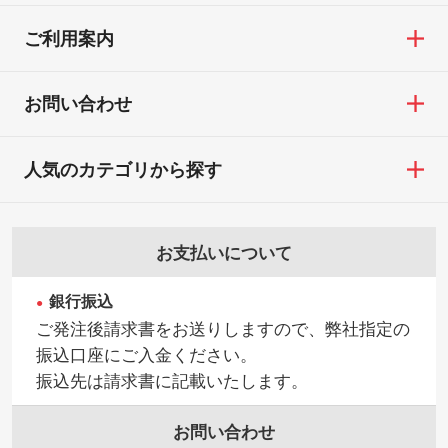
／印刷色にこだわりがある
18:00(土日祝日除く)
覧ください。
DIC・PANTONEなどのカラーチップの指定
ご利用案内
お問い合わせフォームはこちら
や、現物支給による色指定も承っておりま
【返品・交換ができない場合】
す。→
詳しく見る
・お客様の元で商品を加工された場合、ま
お問い合わせ
たは商品が破損した場合
・背景がある画像からキャラクター部分だ
・商品到着後7日以上経過している場合
けを使いたいです
人気のカテゴリから探す
・お客様のご都合による返品・交換依頼(商
シンプルな背景のデータや、使いたいキャ
品・色・数量などの注文間違い等)
ラクター部分の輪郭がはっきりしているデ
ータは切り抜き処理が可能です。→
詳しく
お支払いについて
見る
銀行振込
・持っているデータの背景が足りない／塗
ご発注後請求書をお送りしますので、弊社指定の
り足しの作り方が分からない
振込口座にご入金ください。
印刷したいデータが印刷範囲よりも小さい
振込先は請求書に記載いたします。
場合、シンプルな色・柄の背景であれば拡
張が可能です。→
詳しく見る
お問い合わせ