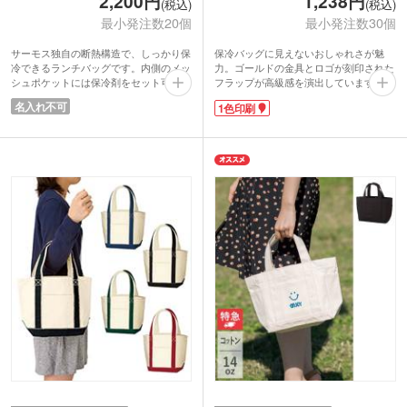
2,200円
1,238円
(税込)
(税込)
最小発注数20個
最小発注数30個
サーモス独自の断熱構造で、しっかり保
保冷バッグに見えないおしゃれさが魅
冷できるランチバッグです。内側のメッ
力。ゴールドの金具とロゴが刻印された
シュポケットには保冷剤をセット可能。
フラップが高級感を演出しています。断
保冷効果がより長持ちします。フロント
熱クッション材を使用した3層構造によ
名入れ不可
1色印刷
のポケットは小物の収納に便利です。
り、優れた保冷効果を発揮。お弁当箱と
500mlペットボトルが縦に入る大きめサ
500mlペットボトルを横向きに収納で
イズで、マチも広めになっています。厚
き、内側には保冷剤用のメッシュポケッ
みのある生地感で持ち運びも安心です。
ト付きです。
シンプルなデザインで年代や性別問わず
1色のシルク印刷が可能。アパレルショ
使いやすく、普段使いからレジャーシー
ップや雑貨ブランドのオープン記念や周
ンまで幅広く活躍します。雑貨店の購入
年記念品にいかがでしょうか。
特典や飲食店の周年記念品などにいかが
でしょうか。