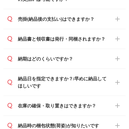
くこともございます。予めご了承くださ
い。土日祝日にご依頼いただいた場合は、
銀行振込のみのご対応となります。
売掛(納品後の支払い)はできますか？
翌営業日以降のご連絡となります。
基本的には先入金をお願いしております
納品書と領収書は発行・同梱されますか？
が、自治体・行政機関・学校・病院・上場
企業様 などの場合は、月末締め翌月末払い
納品書・領収書は ご依頼をいただいた場合
納期はどのくらいですか？
に対応可能です。
のみ発行しております。商品への同梱はし
ておらず、通常はPDFデータをメール添付
また、卒業・卒園記念品で対策委員会や個
・印刷する場合(500個程度)
納品日を指定できますか？/早めに納品して
でお送りします。
人様からご注文いただく場合でも、お支払
ご入金、イメージ画像の校了から約2週間
ほしいです
原本の郵送をご希望の場合は、担当スタッ
い元が学校や幼稚園・保育園であれば、同
～2週間半でご納品いたします。
フまたは注文フォームの『ご注文に関する
様の条件でご対応できる場合がございま
備考欄』よりお知らせください。
す。
ご希望の納期がある場合は、お問い合わ
在庫の確保・取り置きはできますか？
・商品のみ注文する場合(サンプル購入を含
ご希望の際は担当スタッフまでお気軽にご
せ・お見積もり・ご注文時にその旨をお知
む)
相談ください。
らせください。
ご入金確認後、1～2営業日で出荷いたし
ご入金確認後に在庫を確保し、注文確定の
納品時の梱包状態(荷姿)が知りたいです
在庫状況や印刷スケジュールを確認のう
ます。