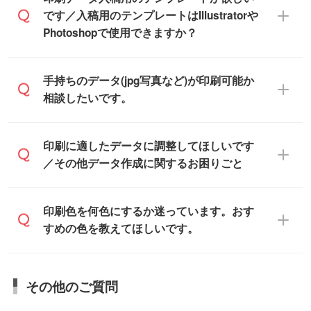
デザインソフトでこだわりのデザインを作
です／入稿用のテンプレートはIllustratorや
また、「
データ作成サービス
」もご利用い
成したい方は、
完全データ入稿
がおすすめ
Photoshopで使用できますか？
ただけます。ご希望の文言・書体・印刷色
です。
をお知らせいただければ、弊社にて無料で
「.ai」形式または「.psd」形式で保存し、
デザインデータを1点作成いたします。
一部商品は入稿用テンプレートのご用意が
手持ちのデータ(jpg写真など)が印刷可能か
お見積・ご注文フォームにアップロードし
あります。各商品ページの『印刷方法・テ
相談したいです。
てご入稿ください。
ンプレート』からダウンロードをお願いい
たします。
ご入稿後は経験豊富なスタッフがデータに
印刷に適したデータ・解像度かどうか、担
印刷に適したデータに調整してほしいです
入稿用のテンプレートはPDF形式ですが、
不備がないかチェックし、お客様と確認し
当スタッフが事前に確認いたします。
／その他データ作成に関するお困りごと
IllustratorやPhotoshopで開いてご利用いた
てから印刷に進みますので、ご安心くださ
データはお見積・ご注文・
お問い合わせフ
だけます。詳しい手順は「
入稿テンプレー
い。
ォーム
へ添付いただくか、担当スタッフ宛
トの使い方
」をご確認ください。
データ作成でお困りの際には、担当スタッ
印刷色を何色にするか迷っています。おす
にメールでお送りください。
フがサポートいたしますのでお気軽にご相
すめの色を教えてほしいです。
仕上がりに影響しそうな点もチェックいた
談ください。
しますので、データのご相談だけでもお気
お問い合わせフォーム
や、見積/注文フォー
軽にお問い合わせください。
お見積・ご注文・
お問い合わせフォーム
か
ムから添付してお送りください。
その他のご質問
らご相談いただきますと、担当スタッフが
なお、印刷用データの作り方に関する詳細
お客様のご希望や商品の本体色を確認し、