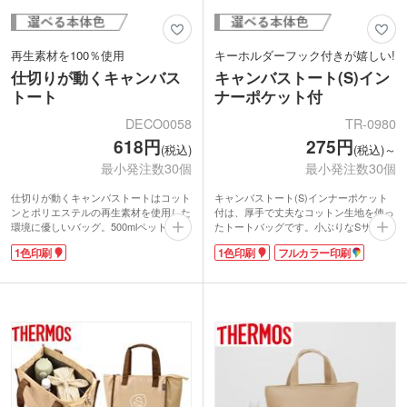
再生素材を100％使用
キーホルダーフック付きが嬉しい!
仕切りが動くキャンバス
キャンバストート(S)イン
トート
ナーポケット付
DECO0058
TR-0980
618円
275円
(税込)
(税込)～
最小発注数30個
最小発注数30個
仕切りが動くキャンバストートはコット
キャンバストート(S)インナーポケット
ンとポリエステルの再生素材を使用した
付は、厚手で丈夫なコットン生地を使っ
環境に優しいバッグ。500mlペットボト
たトートバッグです。小ぶりなSサイズ
ルがすっぽり入るランチバッグとして重
は、ランチの持ち運びや、ちょっとそこ
1色印刷
1色印刷
フルカラー印刷
宝するサイズ感。仕切りは底面まで縫い
までのお出かけに重宝します。
合わせないことで、物の大きさに応じて
インナーポケットは、スマホや小物を入
自由に位置を動かせます。嬉しい内ポケ
れるのにとっても便利。また、表面に付
ット付きで小物を分けて収納できます。
いたキーホルダーフックも他にはないこ
選べる4種類の本体色は落ち着いたトー
だわりポイント。いつも持ち手に付けて
ンで幅広い年代にマッチしますよ。1色
いたキーホルダーやパスケースも、細く
印刷で名入れをしてオリジナルのランチ
作られたフックで楽々取り付けられま
バッグ作成に。再生素材を使用している
す。
バッグはSDGsを意識した企業やイベン
使いやすさを追求したこだわりのトート
トの記念品として人気です。
バッグで、オリジナルバッグを作ってみ
てはいかがでしょうか。