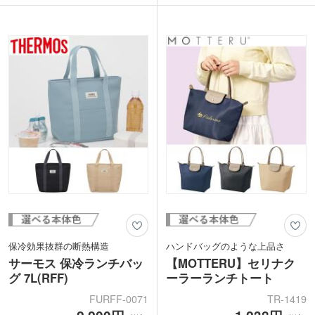
サーモス 保冷ランチバッグは1色印刷が
わず使いやすいシンプルなデザインが魅
可能。お店のロゴやキャラクターを印刷
力。厚みのあるしっかりとした生地感
して特別なノベルティバッグが作成でき
で、お弁当や飲み物を安心して持ち運べ
ます。
ます。
手洗いOKで長くお使いいただけるアイ
テムです。雑貨店の購入特典や飲食店の
周年記念品で配布すれば喜ばれますよ。
保冷効果抜群の断熱構造
ハンドバッグのような上品さ
サーモス 保冷ランチバッ
【MOTTERU】セリナク
グ 7L(RFF)
ーラーランチトート
FURFF-0071
TR-1419