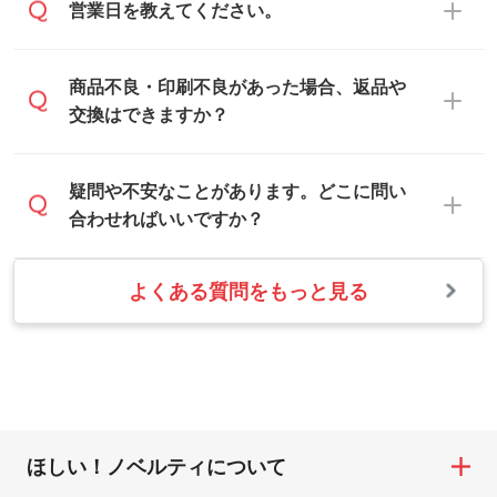
・解像度の低いデータをトレース/調整して
営業日を教えてください。
は、「
完全データ入稿
」をご参照くださ
印刷色をご提案させていただきます。
ほしい
い。
本体色がブラック、ネイビーなど濃色の場
解像度の低い画像や、手書きのイラスト、
合は白色か淡い色の印刷色をおすすめして
営業日は平日の10:00～18:00で、土日祝日
商品不良・印刷不良があった場合、返品や
写真などを、印刷に適したベクターデータ
おります。
はお休みとなります。注文・見積・お問い
交換はできますか？
に変換します。→
詳しく見る
本体色がナチュラルなど淡色の場合、印刷
合わせは、土日祝日でもお送りいただけれ
をくっきりと目立たせたいときは濃い印刷
ば、出社後速やかに対応いたします。
・フルカラーデータを1色に変換してほしい
お手数をお掛けいたしますが、至急担当ス
疑問や不安なことがあります。どこに問い
色が、柔らかい雰囲気にしたいときは淡い
シルク印刷、レーザー彫刻など印刷方法に
タッフまでご連絡ください。商品の状況を
合わせればいいですか？
印刷色が映えます。
あわせて、フルカラーのデータを1色になお
確認し、改めてご案内いたします。
します。→
詳しく見る
また、お選びいただいた印刷色が本体色に
よくある質問をもっと見る
お問い合わせフォームをご利用ください。1
【返品・交換の対象】
合わない場合や仕上がりに影響しそうな場
・1色印刷でグラデーションや濃淡を表現し
営業日以内に担当スタッフよりメールにて
・お届け時に商品が損傷・故障している場
合は、スタッフから別の色をご案内するこ
たい
ご連絡いたします。
合
ともございます。
網点という技法で濃淡を表現することがで
お急ぎの場合はお電話でのご質問も受け付
・ご注文と異なる商品が届いた場合
きます。濃淡の差が分かるデータに調整い
けております。下記電話番号までお問い合
・印刷不良があった場合
たします。→
詳しく見る
わせください。
※印刷不良は原則として“再印刷”でご対応さ
ほしい！ノベルティについて
せていただいております。
・コーポレートカラーを使って印刷したい
TEL：0422-29-9911 営業時間10:00～
※詳しくは「
商品の良品基準について
」をご