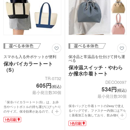
オリジナルの名入れが映える無地のシン
プルなデザインで、イラストやロゴマー
クを印刷するのにおすすめです。
スマホも入る外ポケットが便利
保冷品と常温品を仕分けて持ち運
べる
保冷バイカラートート
保冷温スイッチ・やわら
（S）
か撥水巾着トート
TR-0732
DECO0097
605円
(税込)
534円
(税込)
最小発注数30個
最小発注数30個
「保冷バイカラートート(S)」は、お弁
保冷バッグと巾着トートの2wayで使え
当やペットボトルの持ち運びにぴったり
るバッグです。ファスナー内側にはアル
のサイズ。保冷効果があるので、暑い季
ミ蒸着加工を施しており、飲み物や食品
節も安心してランチを携帯できます。清
1色印刷
の持ち運びに便利。底マチ付きでお弁当
潔感のあるアイボリーにアクセントカラ
1色印刷
箱も安定して入れられます。保冷品と常
ーを効かせた、すっきりしたバイカラー
温品を一緒に収納しやすく、日常のお買
デザイン。外ポケットが付いているの