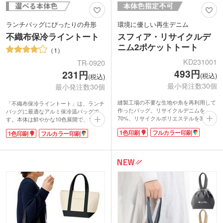
ランチバッグにぴったりの舟形
環境に優しい再生デニム
不織布保冷ライントート
スフィア・リサイクルデ
ニム2ポケットトート
1
KD231001
TR-0920
493円
231円
(税込)
(税込)
最小発注数30個
最小発注数30個
縫製工場の不要な生地や糸を再利用して
「不織布保冷ライントート」は、ランチ
作ったバッグ。リサイクルデニムを
バッグに最適なアルミ保冷温バッグで
70%、リサイクルポリエステルを30%使
す。本体は鮮やかな10色展開で、1色印
用しています。約10.5オンスの生地厚
刷でオリジナル名入れが可能です。
1色印刷
フルカラー印刷
1色印刷
フルカラー印刷
で、深みのあるインディゴカラーが魅
暖かくなるとお弁当の傷みが心配。そこ
力。フロントの2つのポケットは文庫本
で保冷ランチバッグの登場です!内側に
も入る大きめサイズで、パッと取り出し
アルミシートを貼つけているため、保冷
たいスマホを入れるのに便利です。
温効果が抜群。保冷剤を一緒にバッグに
ポケット面に名入れでき、おしゃれなオ
いれれば、冷気を逃さずお弁当の痛みを
リジナルバッグが作れます。アパレルシ
防ぎます。
ョップのオープン記念や美容サロンの周
バッグのサイズは女性やお子さん向けお
年記念の品におすすめ。環境に優しいエ
弁当+200ml紙パックがちょうど入る程
コ商品は、SDGsに取り組む企業のブラ
度です。缶なら縦に3本入れることがで
ンディングにも貢献します。
きるサイズ感です。外ポケット付なの
で、スマホやパスケースをサッと入れる
のにも便利ですよ。