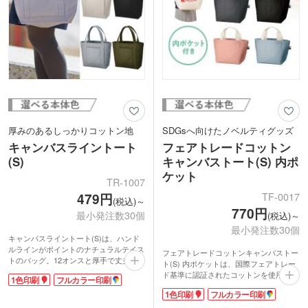
厚みのあるしっかりコットン地
SDGsへ向けたノベルティグッズ
キャンバスライントート
フェアトレードコットン
(S)
キャンバストート(S) 内ポ
ケット
TR-1007
TF-0017
479円
(税込)～
770円
最小発注数30個
(税込)～
最小発注数30個
キャンバスライントート(S)は、ハンド
ルラインがポイントのナチュラルテイス
フェアトレードコットンキャンバストー
トのバッグ。12オンスと厚手で丈夫なキ
ト(S) 内ポケットは、国際フェアトレー
ャンバス地を使用しているので、長くお
ド基準に認証されたコットンを使用した
1色印刷
フルカラー印刷
使いいただけます。
舟底マチのバッグ。約10オンス相当の厚
しっかり収納できるマチ付きで、お弁当
1色印刷
フルカラー印刷
みでしっかりした素材感です。大きめの
箱を入れてランチ用バッグにも。また、
お弁当とボトルも余裕で入るサイズ。内