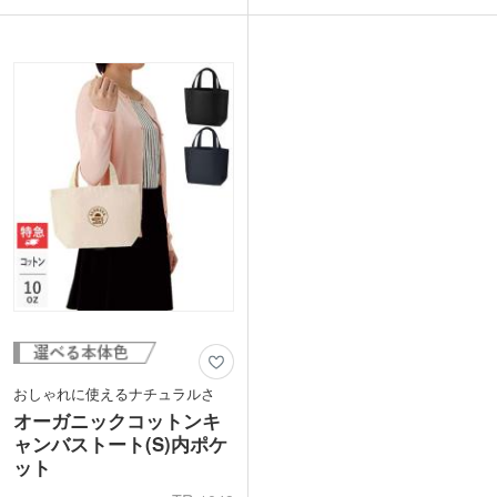
外側にはポケット付きで頻繁に出し入れ
ポケット付きのランチバッグは、スマホ
する携帯やICカードなどの収納にピッタ
が分けて入れられて便利です。
リ!
1色、フルカラーで名入れ可能。エコグ
ポケット面に1色・フルカラーの名入れ
ッズとしての付加価値を求めている方、
ができ、オリジナルのバッグが製作でき
SDGsに向けたノベルティをお探しの方
ます。カフェや美容院の周年記念品など
にぴったりな商品です。
にも喜ばれるノベルティです。
おしゃれに使えるナチュラルさ
オーガニックコットンキ
ャンバストート(S)内ポケ
ット