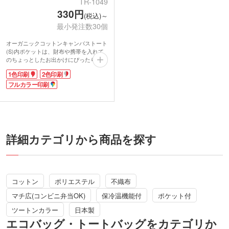
TR-1049
330円
(税込)～
最小発注数30個
オーガニックコットンキャンバストート
(S)内ポケットは、財布や携帯を入れて
のちょっとしたお出かけにぴったりのト
ートです。お弁当を入れてランチバッグ
1色印刷
2色印刷
としての使用もオススメです。地球に優
しいオーガニックコットンを使用したナ
フルカラー印刷
チュラルな生地は、しっかり厚手の10オ
ンスなのでとっても丈夫。
内ポケット付きで、スマホやICカード、
目薬やリップクリームなどの小物も収納
しやすいのが嬉しいですね。シンプルで
ナチュラルな風合いはファッションを選
詳細カテゴリから商品を探す
ばず使えます。
1色、2色、フルカラー印刷に対応してお
り、オリジナルの名入れがよく映えま
す。ショップのオープン記念品や購入特
典にオススメのノベルティです。
コットン
ポリエステル
不織布
マチ広(コンビニ弁当OK)
保冷温機能付
ポケット付
ツートンカラー
日本製
エコバッグ・トートバッグをカテゴリか