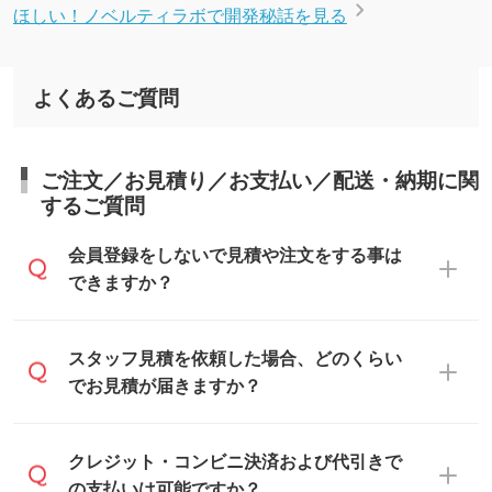
ほしい！ノベルティラボで開発秘話を見る
よくあるご質問
ご注文／お見積り／お支払い／配送・納期に関
するご質問
会員登録をしないで見積や注文をする事は
できますか？
可能です。見積・注文フォームにて『ゲス
スタッフ見積を依頼した場合、どのくらい
トのまま進む』ボタンからお進みのうえ、
でお見積が届きますか？
ご依頼ください。
通常、翌営業日までにお送りしておりま
クレジット・コンビニ決済および代引きで
す。混雑状況によっては、お時間をいただ
の支払いは可能ですか？