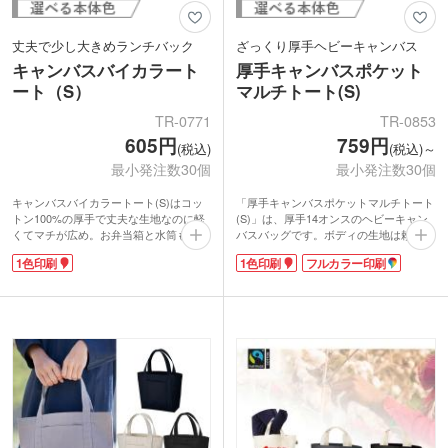
丈夫で少し大きめランチバック
ざっくり厚手ヘビーキャンバス
キャンバスバイカラート
厚手キャンバスポケット
ート（S）
マルチトート(S)
TR-0771
TR-0853
605円
759円
(税込)
(税込)～
最小発注数30個
最小発注数30個
キャンバスバイカラートート(S)はコッ
「厚手キャンバスポケットマルチトート
トン100%の厚手で丈夫な生地なのに軽
(S)」は、厚手14オンスのヘビーキャン
くてマチが広め。お弁当箱と水筒も入る
バスバッグです。ボディの生地は頼もし
から通勤通学のサブバックにも使える自
くなるほどしっかりとハリがあり、持っ
1色印刷
1色印刷
フルカラー印刷
慢のトートバック。底マチ・ハンドルに
た時に少し重みを感じます。ポケット面
強度があり、たくさんの荷物が入れられ
に1色・フルカラーの名入れができるの
るのが魅力です。
で、いいものをもらったな!と喜んでも
ポケットの部分に印刷が可能。オリジナ
らえるノベルティになるはずです。
ルデザインを印刷すればショップ限定バ
バッグ開口部のマグネットホック、外に
ックや、オープン記念・周年記念などの
ついた3ポケットなど、こだわりのディ
ノベルティを作れます。その日の気分で
ティールが自慢です。他にはみない凝っ
使い分けできるトートバックはいくつあ
たデザインのオリジナルバッグをお探し
っても邪魔になりません。
の方にオススメ!ショップのお買い上げ
ノベルティや、アウトドアイベントのプ
レゼントに選ばれています。