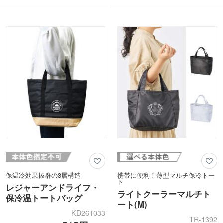
い物やランチタイムで大活躍！表面は撥
で、スマートフォンやパスケースなどが
水加工を施したナイロン素材の生地なの
サッと取り出せます。本体色は、ネイビ
で、雨の日でも使いやすいです。
ーブルー・インクブラックの2色から選
表面に1色印刷で名入れできます。年代
べます。
性別問わず使いやすいシンプルデザイン
で、雑貨店の購入特典や飲食店のオープ
ン記念品などにおすすめです。
保温冷効果抜群の3層構造
携帯に便利！薄型マルチ保冷トー
ト
レジャーアンドライフ・
ライトクーラーマルチト
保冷温トートバッグ
ート(M)
KD261033
TR-1392