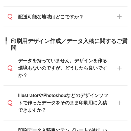
ご連絡を致します。ご入金いただくまで在
え、対応が可能かご案内いたします。
庫の確保はできかねますので予めご了承く
また、お急ぎで印刷をご希望の場合は、最
納期は商品や数量、印刷方法、ご納品場
商品によって異なります。各ページにある
配送可能な地域はどこですか？
ださい。
短5営業日で出荷可能な商品もご用意してお
所、在庫の有無によって異なります。正確
商品詳細の荷姿欄をご確認ください。
ります。>>
対象商品はこちら
な日程はスタッフまでお問い合わせくださ
【箱入り】 商品がひとつずつ箱に入って
※最短出荷日は商品によって異なります。各
い。
日本全国へお届けが可能です。なお、海外
います。(白箱、化粧箱、ブリスターパック
印刷用デザイン作成／データ入稿に関するご質
商品ページにてご確認ください
への直接納品は行っておりませんので予め
など)
問
また、商品ページ内の「出荷までのスケジ
ご了承ください。
【袋入り】 商品がひとつずつ袋に入って
ュール」に注文予定日をご入力いただく
います。(透明袋、デザイン袋など)
データを持っていません。デザインを作る
と、おおよその締切日や出荷目安をご確認
【個包装なし】 個包装がされていない状
環境もないのですが、どうしたら良いです
いただけます。
態で納品します。
か？
商品在庫や印刷ラインを確保するために
※化粧箱から白箱への入れ替えや、オリジナ
も、商品が決まりましたらお早めのご発注
ル箱の作成は原則承っておりません。
をお願いいたします。
無料の「
デザインシミュレーター
」を使え
IllustratorやPhotoshopなどのデザインソフ
ば、PCやスマホから簡単にデザインを作成
トで作ったデータをそのまま印刷用に入稿
※土日祝日を除く営業日換算です。
できます。スタンプやテンプレートも豊富
できますか？
※沖縄・離島は追加日数がかかります。
なので、デザインソフトがなくても安心で
す。
IllustratorやPhotoshop、CLIP STUDIOなどの
印刷データ入稿用のテンプレートが欲しい