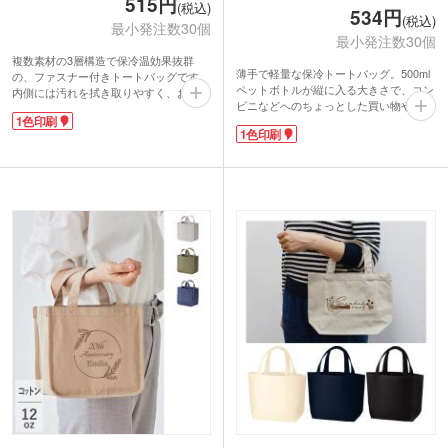
515円
(税込)
534円
(税込)
最小発注数30個
最小発注数30個
複数素材の3層構造で保冷温効果抜群
薄手で軽量な保冷トートバッグ。500ml
の、ファスナー付きトートバッグです。
ペットボトルが縦に入る大きさで、コン
内側には汚れを拭き取りやすく、お手入
ビニなどへのちょっとした買い物や、夏
れが簡単なPEVA素材を採用。外側はポ
1色印刷
場の大きめランチバッグとしておすすめ
リエステル600デニールで丈夫なつくり
1色印刷
です。両サイドのポケットはスマホや折
です。お弁当や飲み物に加え、お財布や
り畳み傘を収納しておくのに便利。口元
ポーチも収まる実用的サイズ。自立する
はベロ付きのファスナー仕様で開閉しや
マチ付きタイプで、500mlペットボトル
すく、容量いっぱいに収納可能です。
が6本入ります。便利なサイドポケット
ショップのロゴやキャラクターを印刷し
もついています。
て、オリジナリティ溢れる販促品に。食
ポケット部分へ1色印刷で名入れが可
品メーカーやスーパーのノベルティ、キ
能。日常使いからレジャーまで幅広く活
ャンペーンに最適です。
躍するアイテムです。