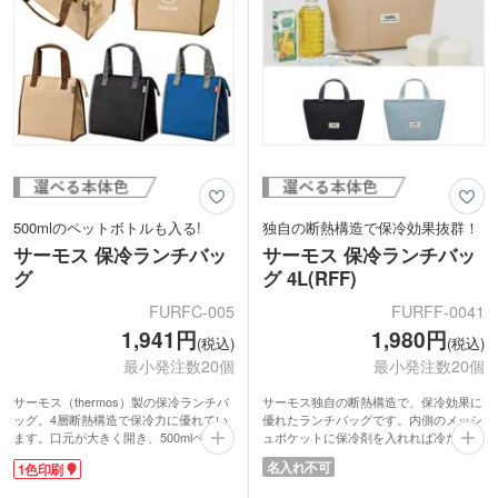
500mlのペットボトルも入る!
独自の断熱構造で保冷効果抜群！
サーモス 保冷ランチバッ
サーモス 保冷ランチバッ
グ
グ 4L(RFF)
FURFC-005
FURFF-0041
1,941円
1,980円
(税込)
(税込)
最小発注数20個
最小発注数20個
サーモス（thermos）製の保冷ランチバ
サーモス独自の断熱構造で、保冷効果に
ッグ。4層断熱構造で保冷力に優れてい
優れたランチバッグです。内側のメッシ
ます。口元が大きく開き、500mlペット
ュポケットに保冷剤を入れれば冷たさ長
ボトルが縦に入るサイズ感です。サイド
持ち！フロントにも小物を入れられるポ
名入れ不可
1色印刷
のボタンを閉じればコンパクトに、外す
ケットが付いています。通勤・通学にち
とたっぷり入ります。
ょうどいいサイズ感と、年代や性別を問