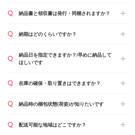
基本的には先入金をお願いしております
納品書と領収書は発行・同梱されますか？
が、自治体・行政機関・学校・病院・上場
企業様 などの場合は、月末締め翌月末払い
納品書・領収書は ご依頼をいただいた場合
納期はどのくらいですか？
に対応可能です。
のみ発行しております。商品への同梱はし
ておらず、通常はPDFデータをメール添付
また、卒業・卒園記念品で対策委員会や個
・印刷する場合(500個程度)
納品日を指定できますか？/早めに納品して
でお送りします。
人様からご注文いただく場合でも、お支払
ご入金、イメージ画像の校了から約2週間
ほしいです
原本の郵送をご希望の場合は、担当スタッ
い元が学校や幼稚園・保育園であれば、同
～2週間半でご納品いたします。
フまたは注文フォームの『ご注文に関する
様の条件でご対応できる場合がございま
備考欄』よりお知らせください。
す。
ご希望の納期がある場合は、お問い合わ
在庫の確保・取り置きはできますか？
・商品のみ注文する場合(サンプル購入を含
ご希望の際は担当スタッフまでお気軽にご
せ・お見積もり・ご注文時にその旨をお知
む)
相談ください。
らせください。
ご入金確認後、1～2営業日で出荷いたし
ご入金確認後に在庫を確保し、注文確定の
納品時の梱包状態(荷姿)が知りたいです
在庫状況や印刷スケジュールを確認のう
ます。
ご連絡を致します。ご入金いただくまで在
え、対応が可能かご案内いたします。
庫の確保はできかねますので予めご了承く
また、お急ぎで印刷をご希望の場合は、最
納期は商品や数量、印刷方法、ご納品場
商品によって異なります。各ページにある
配送可能な地域はどこですか？
ださい。
短5営業日で出荷可能な商品もご用意してお
所、在庫の有無によって異なります。正確
商品詳細の荷姿欄をご確認ください。