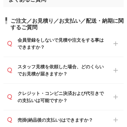
ご注文／お見積り／お支払い／配送・納期に関
するご質問
会員登録をしないで見積や注文をする事は
できますか？
可能です。見積・注文フォームにて『ゲス
スタッフ見積を依頼した場合、どのくらい
トのまま進む』ボタンからお進みのうえ、
でお見積が届きますか？
ご依頼ください。
通常、翌営業日までにお送りしておりま
クレジット・コンビニ決済および代引きで
す。混雑状況によっては、お時間をいただ
の支払いは可能ですか？
くこともございます。予めご了承くださ
い。土日祝日にご依頼いただいた場合は、
銀行振込のみのご対応となります。
売掛(納品後の支払い)はできますか？
翌営業日以降のご連絡となります。