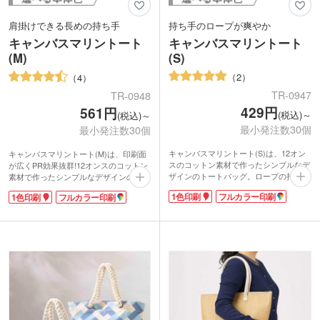
肩掛けできる長めの持ち手
持ち手のロープが爽やか
キャンバスマリントート
キャンバスマリントート
(M)
(S)
2
4
TR-0947
TR-0948
429円
561円
(税込)～
(税込)～
最小発注数30個
最小発注数30個
キャンバスマリントート(S)は、12オン
キャンバスマリントート(M)は、印刷面
スのコットン素材で作ったシンプルなデ
が広くPR効果抜群!12オンスのコットン
ザインのトートバッグ。ロープの持ち手
素材で作ったシンプルなデザインのトー
がアクセントになっています。ロゴ印刷
トバッグです。雑貨店でオリジナルバッ
1色印刷
フルカラー印刷
1色印刷
フルカラー印刷
でオリジナルのバッグが制作できるので
グを作ったり、お店のノベルティに人気
来店プレゼントなどに活用できますね。
があります。持ち手のロープがカジュア
OLさんのランチタイムのお出かけもか
ル感を演出。長めでやわらかく肩にかけ
わいく持てるトートバッグです。
やすさが自慢です。街中やキャンパスで
もお洒落に持てますね。