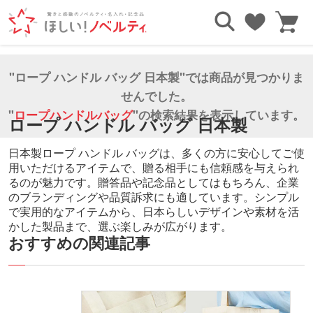
TOP
エコバッグ・トートバッグ
ロープハンドルバッグ
ロープ ハンドル バッグ 日本製
"ロープ ハンドル バッグ 日本製"では商品が見つかりま
せんでした。
"
ロープハンドルバッグ
"の検索結果を表示しています。
ロープ ハンドル バッグ 日本製
日本製ロープ ハンドル バッグは、多くの方に安心してご使
用いただけるアイテムで、贈る相手にも信頼感を与えられ
るのが魅力です。贈答品や記念品としてはもちろん、企業
のブランディングや品質訴求にも適しています。シンプル
で実用的なアイテムから、日本らしいデザインや素材を活
かした製品まで、選ぶ楽しみが広がります。
おすすめの関連記事