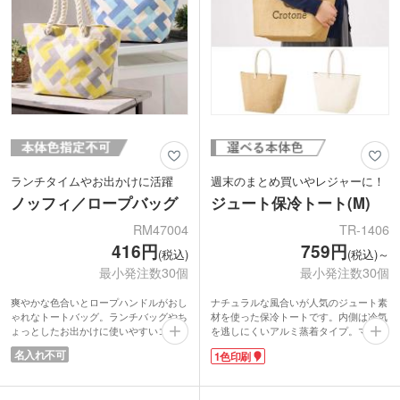
ランチタイムやお出かけに活躍
週末のまとめ買いやレジャーに！
ノッフィ／ロープバッグ
ジュート保冷トート(M)
RM47004
TR-1406
416円
759円
(税込)
(税込)～
最小発注数30個
最小発注数30個
爽やかな色合いとロープハンドルがおし
ナチュラルな風合いが人気のジュート素
ゃれなトートバッグ。ランチバッグやち
材を使った保冷トートです。内側は冷気
ょっとしたお出かけに使いやすいコンパ
を逃しにくいアルミ蒸着タイプ。マチ付
クトながら便利なサイズ感が魅力です。
きで2Lペットボトルが縦にも横にも収ま
名入れ不可
1色印刷
マチ付きなのでお弁当箱や小物もしっか
る大きめサイズ。厚みのあるパイプハン
り収納でき、内ポケット付きで細かなア
ドルで、肩掛け時の負担も軽減してくれ
イテムの整理にも便利。開け閉めしやす
ます。中身の落下を防ぐ嬉しいファスナ