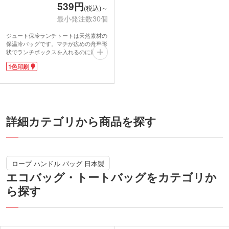
539円
(税込)～
最小発注数30個
ジュート保冷ランチトートは天然素材の
保温冷バッグです。マチが広めの舟形形
状でランチボックスを入れるのに最適な
サイズ。500mlのペットボトルが横にピ
1色印刷
ッタリと入ります。ファスナーが付いて
いるのでしっかり温度をキープ!ランチ
はもちろんレジャーやアウトドアまで幅
広く使えます。外側ハンドルのデザイン
がお洒落。ジュートは麻の一種でざっく
りとした素材感が人気の天然素材です。
本体色はナチュラルなベージュとホワイ
詳細カテゴリから商品を探す
トの2色をご用意しました。カフェのオ
ープン記念やアウトドアショップの購入
特典にいかがでしょうか。
ロープ ハンドル バッグ 日本製
エコバッグ・トートバッグをカテゴリか
ら探す