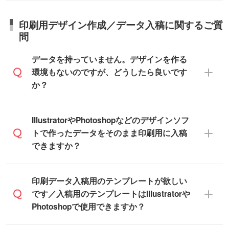
ります。>>
対象商品はこちら
な日程はスタッフまでお問い合わせくださ
【箱入り】 商品がひとつずつ箱に入って
※最短出荷日は商品によって異なります。各
い。
日本全国へお届けが可能です。なお、海外
います。(白箱、化粧箱、ブリスターパック
印刷用デザイン作成／データ入稿に関するご質
商品ページにてご確認ください
への直接納品は行っておりませんので予め
など)
問
また、商品ページ内の「出荷までのスケジ
ご了承ください。
【袋入り】 商品がひとつずつ袋に入って
ュール」に注文予定日をご入力いただく
います。(透明袋、デザイン袋など)
データを持っていません。デザインを作る
と、おおよその締切日や出荷目安をご確認
【個包装なし】 個包装がされていない状
環境もないのですが、どうしたら良いです
いただけます。
態で納品します。
か？
商品在庫や印刷ラインを確保するために
※化粧箱から白箱への入れ替えや、オリジナ
も、商品が決まりましたらお早めのご発注
ル箱の作成は原則承っておりません。
をお願いいたします。
無料の「
デザインシミュレーター
」を使え
IllustratorやPhotoshopなどのデザインソフ
ば、PCやスマホから簡単にデザインを作成
トで作ったデータをそのまま印刷用に入稿
※土日祝日を除く営業日換算です。
できます。スタンプやテンプレートも豊富
できますか？
※沖縄・離島は追加日数がかかります。
なので、デザインソフトがなくても安心で
す。
IllustratorやPhotoshop、CLIP STUDIOなどの
印刷データ入稿用のテンプレートが欲しい
デザインソフトでこだわりのデザインを作
です／入稿用のテンプレートはIllustratorや
また、「
データ作成サービス
」もご利用い
成したい方は、
完全データ入稿
がおすすめ
Photoshopで使用できますか？
ただけます。ご希望の文言・書体・印刷色
です。
をお知らせいただければ、弊社にて無料で