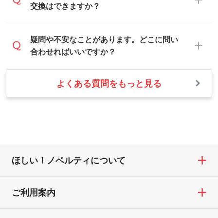
おります。
はお休みとなります。注文・見積・お問い
交換はできますか？
に変換します。→
詳しく見る
本体色がナチュラルなど淡色の場合、印刷
合わせは、土日祝日でもお送りいただけれ
をくっきりと目立たせたいときは濃い印刷
ば、出社後速やかに対応いたします。
・フルカラーデータを1色に変換してほしい
お手数をお掛けいたしますが、至急担当ス
疑問や不安なことがあります。どこに問い
色が、柔らかい雰囲気にしたいときは淡い
シルク印刷、レーザー彫刻など印刷方法に
タッフまでご連絡ください。商品の状況を
合わせればいいですか？
印刷色が映えます。
あわせて、フルカラーのデータを1色になお
確認し、改めてご案内いたします。
します。→
詳しく見る
また、お選びいただいた印刷色が本体色に
よくある質問をもっと見る
お問い合わせフォームをご利用ください。1
【返品・交換の対象】
合わない場合や仕上がりに影響しそうな場
・1色印刷でグラデーションや濃淡を表現し
営業日以内に担当スタッフよりメールにて
・お届け時に商品が損傷・故障している場
合は、スタッフから別の色をご案内するこ
たい
ご連絡いたします。
合
ともございます。
網点という技法で濃淡を表現することがで
お急ぎの場合はお電話でのご質問も受け付
・ご注文と異なる商品が届いた場合
きます。濃淡の差が分かるデータに調整い
けております。下記電話番号までお問い合
・印刷不良があった場合
たします。→
詳しく見る
わせください。
※印刷不良は原則として“再印刷”でご対応さ
ほしい！ノベルティについて
せていただいております。
・コーポレートカラーを使って印刷したい
TEL：0422-29-9911 営業時間10:00～
※詳しくは「
商品の良品基準について
」をご
／印刷色にこだわりがある
18:00(土日祝日除く)
覧ください。
DIC・PANTONEなどのカラーチップの指定
ご利用案内
お問い合わせフォームはこちら
や、現物支給による色指定も承っておりま
【返品・交換ができない場合】
す。→
詳しく見る