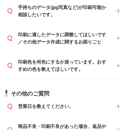
「.ai」形式または「.psd」形式で保存し、
デザインデータを1点作成いたします。
一部商品は入稿用テンプレートのご用意が
手持ちのデータ(jpg写真など)が印刷可能か
お見積・ご注文フォームにアップロードし
あります。各商品ページの『印刷方法・テ
相談したいです。
てご入稿ください。
ンプレート』からダウンロードをお願いい
たします。
ご入稿後は経験豊富なスタッフがデータに
印刷に適したデータ・解像度かどうか、担
印刷に適したデータに調整してほしいです
入稿用のテンプレートはPDF形式ですが、
不備がないかチェックし、お客様と確認し
当スタッフが事前に確認いたします。
／その他データ作成に関するお困りごと
IllustratorやPhotoshopで開いてご利用いた
てから印刷に進みますので、ご安心くださ
データはお見積・ご注文・
お問い合わせフ
だけます。詳しい手順は「
入稿テンプレー
い。
ォーム
へ添付いただくか、担当スタッフ宛
トの使い方
」をご確認ください。
データ作成でお困りの際には、担当スタッ
印刷色を何色にするか迷っています。おす
にメールでお送りください。
フがサポートいたしますのでお気軽にご相
すめの色を教えてほしいです。
仕上がりに影響しそうな点もチェックいた
談ください。
しますので、データのご相談だけでもお気
お問い合わせフォーム
や、見積/注文フォー
軽にお問い合わせください。
お見積・ご注文・
お問い合わせフォーム
か
ムから添付してお送りください。
その他のご質問
らご相談いただきますと、担当スタッフが
なお、印刷用データの作り方に関する詳細
お客様のご希望や商品の本体色を確認し、
・解像度の低いデータをトレース/調整して
営業日を教えてください。
は、「
完全データ入稿
」をご参照くださ
印刷色をご提案させていただきます。
ほしい
い。
本体色がブラック、ネイビーなど濃色の場
解像度の低い画像や、手書きのイラスト、
合は白色か淡い色の印刷色をおすすめして
営業日は平日の10:00～18:00で、土日祝日
商品不良・印刷不良があった場合、返品や
写真などを、印刷に適したベクターデータ