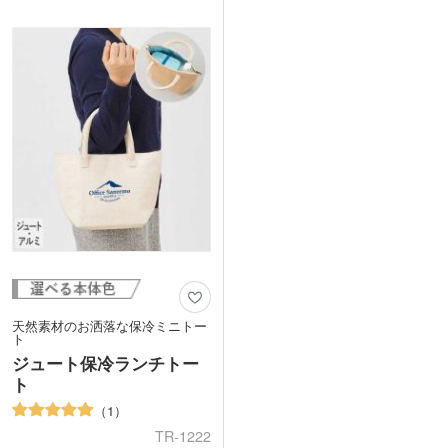
いマグネットボタン付きで中身が見えに
ー仕様。週末のお買い物におすすめで
くいのもうれしいポイントです。日常使
す。
いできるノベルティとしておすすめのア
表面にはオリジナル印刷が可能です。食
イテムです。
料品店の販促品や、お土産向けショッパ
ーなどにいかがでしょうか。
天然素材のお洒落な保冷ミニトー
ト
ジュート保冷ランチトー
ト
1
TR-1222