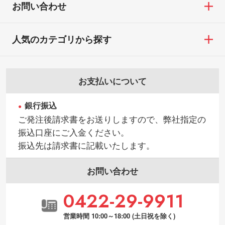
・お客様の元で商品を加工された場合、ま
お問い合わせ
たは商品が破損した場合
・背景がある画像からキャラクター部分だ
・商品到着後7日以上経過している場合
けを使いたいです
人気のカテゴリから探す
・お客様のご都合による返品・交換依頼(商
シンプルな背景のデータや、使いたいキャ
品・色・数量などの注文間違い等)
ラクター部分の輪郭がはっきりしているデ
ータは切り抜き処理が可能です。→
詳しく
お支払いについて
見る
銀行振込
・持っているデータの背景が足りない／塗
ご発注後請求書をお送りしますので、弊社指定の
り足しの作り方が分からない
振込口座にご入金ください。
印刷したいデータが印刷範囲よりも小さい
振込先は請求書に記載いたします。
場合、シンプルな色・柄の背景であれば拡
張が可能です。→
詳しく見る
お問い合わせ
・デザインにQRコードを入れたい／QRコ
0422-29-9911
ードを生成してほしい
URLをご指定いただければ、QRコードを生
営業時間 10:00～18:00 (土日祝を除く)
成いたします。配置のご相談にも応じてい