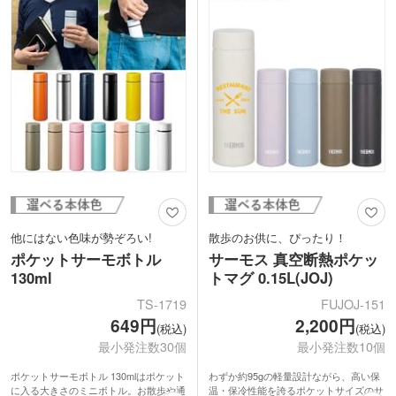
でしょうか。
ゴルードの3色をご用意。
本体に1色・2色印刷、天面に1・2色・フ
ルカラー印刷が可能。小ロットでオリジ
ナルボトル制作が可能です。企業ロゴや
施設名等を印刷してノベルティとしてい
かがでしょうか。
他にはない色味が勢ぞろい!
散歩のお供に、ぴったり！
ポケットサーモボトル
サーモス 真空断熱ポケッ
130ml
トマグ 0.15L(JOJ)
TS-1719
FUJOJ-151
649円
2,200円
(税込)
(税込)
最小発注数30個
最小発注数10個
ポケットサーモボトル 130mlはポケット
わずか約95gの軽量設計ながら、高い保
に入る大きさのミニボトル。お散歩や通
温・保冷性能を誇るポケットサイズのサ