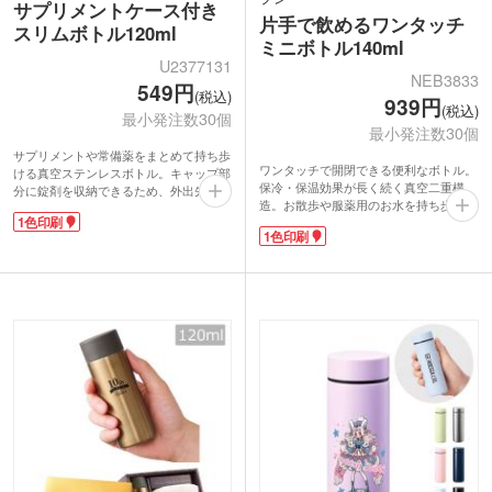
サプリメントケース付き
片手で飲めるワンタッチ
スリムボトル120ml
ミニボトル140ml
U2377131
NEB3833
549円
(税込)
939円
(税込)
最小発注数30個
最小発注数30個
サプリメントや常備薬をまとめて持ち歩
ワンタッチで開閉できる便利なボトル。
ける真空ステンレスボトル。キャップ部
保冷・保温効果が長く続く真空二重構
分に錠剤を収納できるため、外出先での
造。お散歩や服薬用のお水を持ち歩くの
飲み忘れを防ぎやすい設計です。容量
1色印刷
に丁度いい140mlサイズです。安心のロ
120mlのコンパクトサイズで、バッグや
1色印刷
ック機構付き。小さいカバンにもすっぽ
ポーチにすっきり収まります。散歩や通
り収まります。
院、旅行時の水分補給にも活躍。
ファッションにもおしゃれにマッチする
側面にはオリジナル印刷ができ、企業ロ
本体カラーが魅力。側面にはオリジナル
ゴやキャンペーン名を入れた販促品にお
印刷が可能です。シンプルデザインなの
すすめです。健康食品の購入特典やシニ
で印刷が映えますよ。周年記念品制作な
ア向けノベルティとして、実用性の高い
どにいかがでしょうか。
アイテムは人気があります。