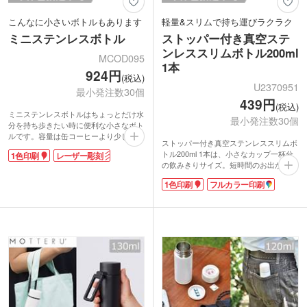
こんなに小さいボトルもあります
軽量&スリムで持ち運びラクラク
ミニステンレスボトル
ストッパー付き真空ステ
ンレススリムボトル200ml
MCOD095
1本
924円
(税込)
U2370951
最小発注数30個
439円
(税込)
ミニステンレスボトルはちょっとだけ水
最小発注数30個
分を持ち歩きたい時に便利な小さなボト
ルです。容量は缶コーヒーより少し少な
ストッパー付き真空ステンレススリムボ
めの約140ml。ちょっと喉を潤したり、
トル200ml 1本は、小さなカップ一杯分
1色印刷
レーザー彫刻
薬を飲むのに丁度良いですね。コンパク
の飲みきりサイズ。短時間のお出かけや
トサイズで約70gと軽量なので、小さな
ウォーキングで一口飲みたい時にぴった
カバンにも入ります。真空二重構造で、
1色印刷
フルカラー印刷
り!スリムボディで鞄に入れやすいの
保冷・保温効果もばっちりです。
で、毎日の通勤や通学時の水分補給にも
名入れの映える真っ白なシンプルデザイ
便利です。
ン。1色印刷、全面印刷、レーザー印刷
ボトル本体に1色印刷、天面にインクジ
と多様な名入れに対応しています。オリ
ェット印刷が可能です。回転シルクはく
ジナルグッズや、記念品にいかがでしょ
るっと大きく印刷できるので販促効果が
うか。
あります。本体色は優しいパステルカラ
ーのブラウン・グリーン・ブルーの3色
取混ぜです。落ち着いたカラーリングで
名入れも映えます。女性向けアパレルシ
ョップのオープン記念品やコスメの購入