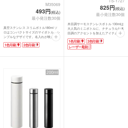
TS-1727
M35069
825円
(税込)
493円
(税込)
最小発注数30個
最小発注数30個
木目調サーモステンレスボトル 130mlは
真空ステンレス スリムボトル180ml ソ
大人気のミニボトルに、ナチュラルな木
ロはコンパクトサイズのマイボトル。シ
目調のアクセントを加えたアイテム。通
ンプルなデザイです。名入れが映えるの
勤・通学やちょっとしたお出かけに便利
1色印刷
2色印刷
でノベルティやオリジナルグッズ制作に
な飲み切りサイズです。
1色印刷
2色印刷
ぴったりのアイテムです。真空2重構造
保冷・保温効果のある真空二重構造で、
レーザー彫刻
で保温・保冷の機能性もばっちり。手軽
飲みごろ温度をキープしてくれます。ポ
にお渡しできるサイズ感もうれしいです
ケットに収まるほどコンパクトなので、
ね。
お子さまに持たせたり、服薬用に携帯す
本体または天面に1色・2色印刷で名入れ
るのにも便利!
ができます。1色印刷はぐるっと大きく
名入れは本体側面または天面に印刷がで
名入れも可能!オリジナリティあふれる
きます。特にレーザー彫刻は半永久的に
ノベルティを制作出来ます。
残るので、周年記念品におすすめ。他に
もショップの購入特典やイベントグッズ
の販促品などにいかがでしょうか。