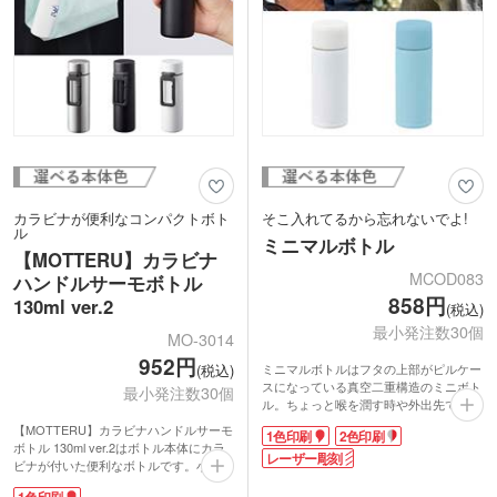
特典、ノベルティにおすすめです。
カラビナが便利なコンパクトボト
そこ入れてるから忘れないでよ!
ル
ミニマルボトル
【MOTTERU】カラビナ
MCOD083
ハンドルサーモボトル
858円
130ml ver.2
(税込)
最小発注数30個
MO-3014
952円
ミニマルボトルはフタの上部がピルケー
(税込)
スになっている真空二重構造のミニボト
最小発注数30個
ル。ちょっと喉を潤す時や外出先でのお
薬やサプリを飲むのにすごく便利。お子
【MOTTERU】カラビナハンドルサーモ
1色印刷
2色印刷
様や年配の方も持ち歩きやすいミニ水筒
ボトル 130ml ver.2はボトル本体にカラ
は、ポケットに入るサイズで大人気で
レーザー彫刻
ビナが付いた便利なボトルです。小さな
す。
ボトルはカバンの中で埋もれがちです
本体とピルケースの蓋に印刷ができ、ノ
1色印刷