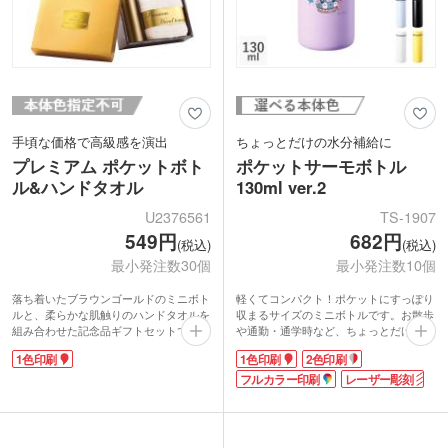
手頃な価格で高級感を演出
ちょっとだけの水分補給に
プレミアム ポケットボト
ポケットサーモボトル
ル&ハンドタオル
130ml ver.2
U2376561
TS-1907
549円
682円
(税込)
(税込)
最小発注数30個
最小発注数10個
落ち着いたブラウンゴールドのミニボト
軽くてコンパクト！ポケットにすっぽり
ルと、柔らかな肌触りのハンドタオルを
収まるサイズのミニボトルです。お散歩
組み合わせた記念品ギフトセットです。
や通勤・通学時など、ちょっとだけ水分
容量120mlのボトルは、ちょっと喉を潤
補給したいときに最適。持ち運びラクラ
1色印刷
1色印刷
2色印刷
したい時にぴったりのサイズ。インパク
クで、保温・保冷機能付きだから飲み頃
トのあるゴールドの化粧箱入りで、特別
の温度をしっかりキープしてくれます。
フルカラー印刷
レーザー彫刻
感を演出しながらも手頃で配布しやすい
エンタメ案件にも活用しやすいカラフル
安価な価格帯です。
なカラー展開で、淡くやさしい色味がお
ボトルの側面に名入れ印刷が可能。来場
しゃれなボトルです。
者特典や周年記念品、企業のご挨拶品な
ボトル側面や蓋の天面に名入れ印刷が可