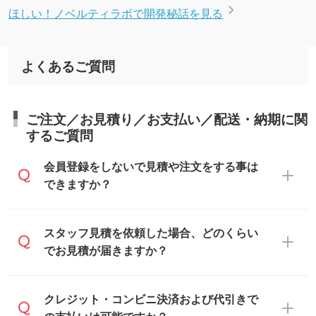
ほしい！ノベルティラボで開発秘話を見る
よくあるご質問
ご注文／お見積り／お支払い／配送・納期に関
するご質問
会員登録をしないで見積や注文をする事は
できますか？
可能です。見積・注文フォームにて『ゲス
スタッフ見積を依頼した場合、どのくらい
トのまま進む』ボタンからお進みのうえ、
でお見積が届きますか？
ご依頼ください。
通常、翌営業日までにお送りしておりま
クレジット・コンビニ決済および代引きで