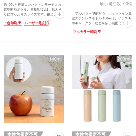
最小発注数100個
約105gと軽量コンパクトなサーモスの
真空断熱ボトル。容量0.18Lは、飲みき
【フルカラー印刷対応】ポケットイン真
りにぴったりのサイズです。散歩のお供
空ステンレスボトル 130mlは、イラスト
や薬の服用にもおすすめ。ステンレスで
1色印刷
レーザー彫刻
やキャラクターなどを広い範囲に印刷で
保温・保冷効果抜群です。シンプルなパ
きる真空2重構造のボトル。印刷はグラ
ーツで洗いやすいのもうれしい。
フルカラー印刷
デーションや色の濃淡なども思いのまま
パッド印刷、回転シルク印刷、レーザー
デザインできる昇華転写形式です。ポケ
印刷など、様々な名入れに対応。
ットにも入るスリムタイプ。持ち運びや
記念品制作におすすめです。
すく、白いボディはデザインが映えて販
促効果抜群です。
保冷保温効果もバッチリ!ちょっとの量
だけ持ち歩きたい時に便利な容量130ml
です。お散歩途中や外出先での水分補給
に便利です。