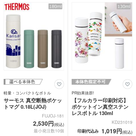
ど、晴れの日を彩る縁起の良いノベルテ
能。アパレルショップや美容業界の周年
ィとして幅広くご活用いただけます。
記念・オープン記念のノベルティにいか
がでしょうか。また、ファングッズや同
人グッズのオリジナルアイテムの制作に
もおすすめです。
軽量・コンパクトなボトル
PR効果抜群!
サーモス 真空断熱ポケッ
【フルカラー印刷対応】
トマグ 0.18L(JOJ)
ポケットイン真空ステン
レスボトル 130ml
FUJOJ-181
KD231019
2,530円
(税込)
1,019円
最小発注数10個
印刷代込み
(税込)