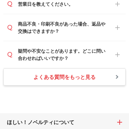
お客様のご希望や商品の本体色を確認し、
・解像度の低いデータをトレース/調整して
営業日を教えてください。
は、「
完全データ入稿
」をご参照くださ
印刷色をご提案させていただきます。
ほしい
い。
本体色がブラック、ネイビーなど濃色の場
解像度の低い画像や、手書きのイラスト、
合は白色か淡い色の印刷色をおすすめして
営業日は平日の10:00～18:00で、土日祝日
商品不良・印刷不良があった場合、返品や
写真などを、印刷に適したベクターデータ
おります。
はお休みとなります。注文・見積・お問い
交換はできますか？
に変換します。→
詳しく見る
本体色がナチュラルなど淡色の場合、印刷
合わせは、土日祝日でもお送りいただけれ
をくっきりと目立たせたいときは濃い印刷
ば、出社後速やかに対応いたします。
・フルカラーデータを1色に変換してほしい
お手数をお掛けいたしますが、至急担当ス
疑問や不安なことがあります。どこに問い
色が、柔らかい雰囲気にしたいときは淡い
シルク印刷、レーザー彫刻など印刷方法に
タッフまでご連絡ください。商品の状況を
合わせればいいですか？
印刷色が映えます。
あわせて、フルカラーのデータを1色になお
確認し、改めてご案内いたします。
します。→
詳しく見る
また、お選びいただいた印刷色が本体色に
よくある質問をもっと見る
お問い合わせフォームをご利用ください。1
【返品・交換の対象】
合わない場合や仕上がりに影響しそうな場
・1色印刷でグラデーションや濃淡を表現し
営業日以内に担当スタッフよりメールにて
・お届け時に商品が損傷・故障している場
合は、スタッフから別の色をご案内するこ
たい
ご連絡いたします。
合
ともございます。
網点という技法で濃淡を表現することがで
お急ぎの場合はお電話でのご質問も受け付
・ご注文と異なる商品が届いた場合
きます。濃淡の差が分かるデータに調整い
けております。下記電話番号までお問い合
・印刷不良があった場合
たします。→
詳しく見る
わせください。
※印刷不良は原則として“再印刷”でご対応さ
ほしい！ノベルティについて
せていただいております。
・コーポレートカラーを使って印刷したい
TEL：0422-29-9911 営業時間10:00～