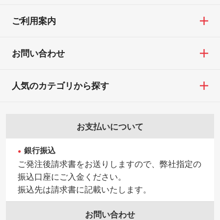
※詳しくは「
商品の良品基準について
」をご
／印刷色にこだわりがある
18:00(土日祝日除く)
覧ください。
DIC・PANTONEなどのカラーチップの指定
ご利用案内
お問い合わせフォームはこちら
や、現物支給による色指定も承っておりま
【返品・交換ができない場合】
す。→
詳しく見る
・お客様の元で商品を加工された場合、ま
お問い合わせ
たは商品が破損した場合
・背景がある画像からキャラクター部分だ
・商品到着後7日以上経過している場合
けを使いたいです
人気のカテゴリから探す
・お客様のご都合による返品・交換依頼(商
シンプルな背景のデータや、使いたいキャ
品・色・数量などの注文間違い等)
ラクター部分の輪郭がはっきりしているデ
ータは切り抜き処理が可能です。→
詳しく
お支払いについて
見る
銀行振込
・持っているデータの背景が足りない／塗
ご発注後請求書をお送りしますので、弊社指定の
り足しの作り方が分からない
振込口座にご入金ください。
印刷したいデータが印刷範囲よりも小さい
振込先は請求書に記載いたします。
場合、シンプルな色・柄の背景であれば拡
張が可能です。→
詳しく見る
お問い合わせ