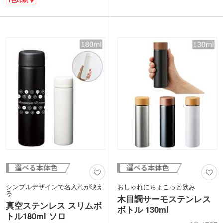
が、持ち手などにカラビナで引っ掛ける
ベルティ向け。1色・2色・レーザー彫刻
ことができるので迷子になりません。バ
のロゴ印刷でオリジナルボトルを制作可
ックパックなどに引っ掛けることもでき
能。同人グッズや記念品に人気。天面の
るので、飲みたいときにすぐ飲めます。
印刷ロゴがポケットから見え販促効果大
容量はちょっとだけ水分を持ち歩きたい
です。
時に丁度良い130ml。真空二重構造で保
冷保温はバッチリです。
1色印刷で名入れができ、ぐるっと広範
囲にも印刷可能。環境にもやさしいマイ
ボトルは、SDGs関連のイベントなどの
ノベルティにもピッタリです。
シンプルデザインで名入れが映え
おしゃれにちょこっと飲み
る
木目調サーモステンレス
真空ステンレス スリムボ
ボトル 130ml
トル180ml ソロ