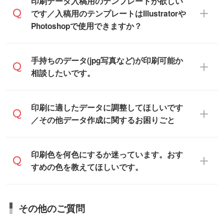
IllustratorやPhotoshop、CLIP STUDIOなどの
印刷データ入稿用のテンプレートが欲しい
デザインソフトでこだわりのデザインを作
です／入稿用のテンプレートはIllustratorや
また、「
データ作成サービス
」もご利用い
成したい方は、
完全データ入稿
がおすすめ
Photoshopで使用できますか？
ただけます。ご希望の文言・書体・印刷色
です。
をお知らせいただければ、弊社にて無料で
「.ai」形式または「.psd」形式で保存し、
デザインデータを1点作成いたします。
一部商品は入稿用テンプレートのご用意が
手持ちのデータ(jpg写真など)が印刷可能か
お見積・ご注文フォームにアップロードし
あります。各商品ページの『印刷方法・テ
相談したいです。
てご入稿ください。
ンプレート』からダウンロードをお願いい
たします。
ご入稿後は経験豊富なスタッフがデータに
印刷に適したデータ・解像度かどうか、担
印刷に適したデータに調整してほしいです
入稿用のテンプレートはPDF形式ですが、
不備がないかチェックし、お客様と確認し
当スタッフが事前に確認いたします。
／その他データ作成に関するお困りごと
IllustratorやPhotoshopで開いてご利用いた
てから印刷に進みますので、ご安心くださ
データはお見積・ご注文・
お問い合わせフ
だけます。詳しい手順は「
入稿テンプレー
い。
ォーム
へ添付いただくか、担当スタッフ宛
トの使い方
」をご確認ください。
データ作成でお困りの際には、担当スタッ
印刷色を何色にするか迷っています。おす
にメールでお送りください。
フがサポートいたしますのでお気軽にご相
すめの色を教えてほしいです。
仕上がりに影響しそうな点もチェックいた
談ください。
しますので、データのご相談だけでもお気
お問い合わせフォーム
や、見積/注文フォー
軽にお問い合わせください。
お見積・ご注文・
お問い合わせフォーム
か
ムから添付してお送りください。
その他のご質問
らご相談いただきますと、担当スタッフが
なお、印刷用データの作り方に関する詳細