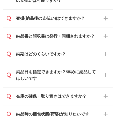
す。混雑状況によっては、お時間をいただ
の支払いは可能ですか？
くこともございます。予めご了承くださ
い。土日祝日にご依頼いただいた場合は、
銀行振込のみのご対応となります。
売掛(納品後の支払い)はできますか？
翌営業日以降のご連絡となります。
基本的には先入金をお願いしております
納品書と領収書は発行・同梱されますか？
が、自治体・行政機関・学校・病院・上場
企業様 などの場合は、月末締め翌月末払い
納品書・領収書は ご依頼をいただいた場合
納期はどのくらいですか？
に対応可能です。
のみ発行しております。商品への同梱はし
ておらず、通常はPDFデータをメール添付
また、卒業・卒園記念品で対策委員会や個
・印刷する場合(500個程度)
納品日を指定できますか？/早めに納品して
でお送りします。
人様からご注文いただく場合でも、お支払
ご入金、イメージ画像の校了から約2週間
ほしいです
原本の郵送をご希望の場合は、担当スタッ
い元が学校や幼稚園・保育園であれば、同
～2週間半でご納品いたします。
フまたは注文フォームの『ご注文に関する
様の条件でご対応できる場合がございま
備考欄』よりお知らせください。
す。
ご希望の納期がある場合は、お問い合わ
在庫の確保・取り置きはできますか？
・商品のみ注文する場合(サンプル購入を含
ご希望の際は担当スタッフまでお気軽にご
せ・お見積もり・ご注文時にその旨をお知
む)
相談ください。
らせください。
ご入金確認後、1～2営業日で出荷いたし
ご入金確認後に在庫を確保し、注文確定の
納品時の梱包状態(荷姿)が知りたいです
在庫状況や印刷スケジュールを確認のう