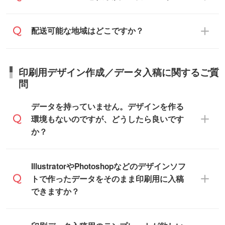
ます。
ご連絡を致します。ご入金いただくまで在
え、対応が可能かご案内いたします。
庫の確保はできかねますので予めご了承く
また、お急ぎで印刷をご希望の場合は、最
納期は商品や数量、印刷方法、ご納品場
商品によって異なります。各ページにある
配送可能な地域はどこですか？
ださい。
短5営業日で出荷可能な商品もご用意してお
所、在庫の有無によって異なります。正確
商品詳細の荷姿欄をご確認ください。
ります。>>
対象商品はこちら
な日程はスタッフまでお問い合わせくださ
【箱入り】 商品がひとつずつ箱に入って
※最短出荷日は商品によって異なります。各
い。
日本全国へお届けが可能です。なお、海外
います。(白箱、化粧箱、ブリスターパック
印刷用デザイン作成／データ入稿に関するご質
商品ページにてご確認ください
への直接納品は行っておりませんので予め
など)
問
また、商品ページ内の「出荷までのスケジ
ご了承ください。
【袋入り】 商品がひとつずつ袋に入って
ュール」に注文予定日をご入力いただく
います。(透明袋、デザイン袋など)
データを持っていません。デザインを作る
と、おおよその締切日や出荷目安をご確認
【個包装なし】 個包装がされていない状
環境もないのですが、どうしたら良いです
いただけます。
態で納品します。
か？
商品在庫や印刷ラインを確保するために
※化粧箱から白箱への入れ替えや、オリジナ
も、商品が決まりましたらお早めのご発注
ル箱の作成は原則承っておりません。
をお願いいたします。
無料の「
デザインシミュレーター
」を使え
IllustratorやPhotoshopなどのデザインソフ
ば、PCやスマホから簡単にデザインを作成
トで作ったデータをそのまま印刷用に入稿
※土日祝日を除く営業日換算です。
できます。スタンプやテンプレートも豊富
できますか？
※沖縄・離島は追加日数がかかります。
なので、デザインソフトがなくても安心で
す。