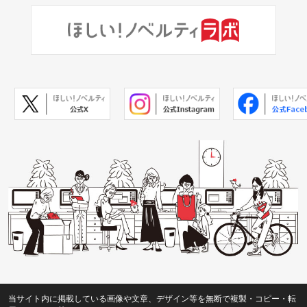
当サイト内に掲載している画像や文章、デザイン等を無断で複製・コピー・転