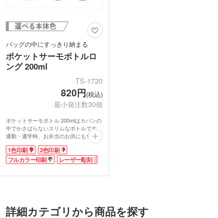
バッグの中にすっきり納まる
ポケットサーモボトルロ
ング 200ml
TS-1720
820円
(税込)
最小発注数30個
ポケットサーモボトル 200mlはカバンの
中でかさばらないスリムなボトルです。
通勤・通学時、お弁当のお供にもちょう
どいいサイズ。缶コーヒーと同じくらい
1色印刷
2色印刷
の容量約200mlです。耐久性に優れた18-
8ステンレスを使用した真空二重構造
フルカラー印刷
レーザー彫刻
で、飲み頃温度をキープしてくれます。
マイボトルは経済的でエコ。お気に入り
の飲み物を持ち運べますね。
名入れはキャップ天面・ボトル側面に印
刷が可能です。特にボトル側面全体に名
入れができる回転シルク印刷は、オリジ
詳細カテゴリから商品を探す
ナリティあふれる仕上がりに。高級感を