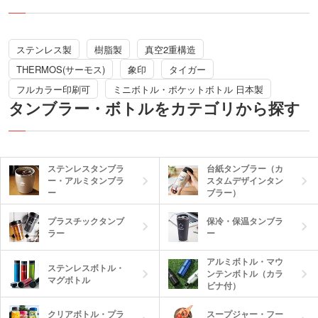
演出できるレーザー彫刻にも対応してい
るので、特別な記念品やノベルティにお
すすめです。デザイン入りの化粧箱に入
れてお届けします。
ステンレス製
樹脂製
真空2重構造
THERMOS(サーモス)
象印
タイガー
フルカラー印刷可
ミニボトル・ポケットボトル 日本製
タンブラー・ボトルをカテゴリから探す
ステンレスタンブラ
台紙タンブラー（カ
ー・アルミタンブラ
スタムデザインタン
ー
ブラー）
プラスチックタンブ
保冷・保温タンブラ
ラー
ー
アルミボトル・マウ
ステンレスボトル・
ンテンボトル（カラ
マグボトル
ビナ付）
クリアボトル・プラ
スープジャー・フー