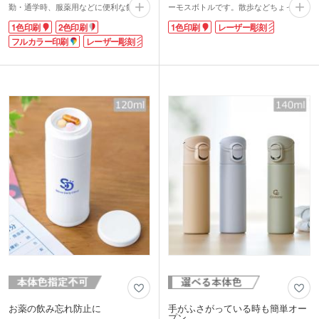
勤・通学時、服薬用などに便利な飲み切
ーモスボトルです。散歩などちょっとし
りサイズです。耐久性に優れた18-8ステ
たお出かけにぴったり！容量約150ml
1色印刷
2色印刷
1色印刷
レーザー彫刻
ンレスを使用した真空二重構造で、飲み
は、薬の服用にも便利です。
頃温度をキープしてくれます。デスクワ
フルカラー印刷
レーザー彫刻
ワンポイントで映えるパッド印刷や、大
ークでの水分補給にも蓋付なので安心で
きく印刷できる回転シルク印刷、高級感
すね。
があるレーザー印刷に対応。思い出に残
名入れはキャップ天面・側面のお好きな
る記念品が作成できます。
位置に印刷が可能です。特に側面全体に
名入れができる回転シルク印刷は、オリ
ジナリティあふれる仕上がりに。高級感
を演出できるレーザー彫刻にも対応して
います。手頃なサイズなので、かさばら
ず配布しやすいのが嬉しいポイント。シ
ンプルなデザインの化粧箱に入れてお届
けします。
お薬の飲み忘れ防止に
手がふさがっている時も簡単オー
プン