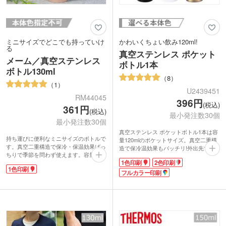
ミニサイズでどこでも持っていけ
かわいくちょい飲み120ml!
る
真空ステンレス ポケット
メーム／真空ステンレス
ボトル1本
ボトル130ml
8
1
U2439451
RM44045
396円
(税込)
361円
(税込)
最小発注数30個
最小発注数30個
真空ステンレス ポケットボトル1本は容
持ち運びに便利なミニサイズのボトルで
量120mlのポケットサイズ。真空二重構
す。真空二重構造で保冷・保温効果ばっ
造で保冷温効果もバッチリ!外出先でも
ちりで季節を問わず使えます。容量約
美味しい状態で飲めます。
1色印刷
2色印刷
130mlは、ミニサイズの缶コーヒー1本
小さめのバッグやポケットに収まるので
1色印刷
分くらい。ランチのドリンク用やお散歩
携帯に楽チン!シニアから若い女性層ま
フルカラー印刷
の水分補給、服薬用などに便利なサイズ
で、お散歩時の水分補給や外出先でのサ
です。
プリ・お薬用に便利と話題沸騰です。パ
1色印刷でワンポイントまたはぐるっと
プリカ1個分の約100gと超軽量だから、
大きく名入れができます。落ち着いたく
違う飲み物を2本持ち歩き!なんてことも
すみカラーの3色を取り混ぜでお届け。
できちゃいますね。シンプルなブラッ
施設やイベントの来場特典などにいかが
ク・ホワイト、ゴージャスなシャンパン