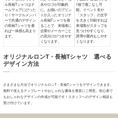
ル長袖Tシャツはチ
名やロゴが印象的
1枚で着こなし可
ームウェアにぴった
に。お揃いのプリン
能。イベント名や
り！サークルメンバ
トが入ったオリジナ
「スタッフ」の文字
ーで共通のデザイン
ル長袖Tシャツを着
を大きく印刷すれば
の長袖Tシャツを着
ることで、来場者に
来場客がスタッフを
れば一体感も高まり
企業やメーカーごと
見つけやすくなり、
ます。
の見分けがつきやす
誘導や案内もしやす
くなります。
くなります。
オリジナルロンT・長袖Tシャツ 選べる
デザイン方法
さまざまな方法でオリジナルロンT・長袖Tシャツをデザインできます。
無料で使えるテンプレートやおしゃれな書体を豊富にご用意。初心者で
もおしゃれなデザインの作成が可能です！スタッフへのデザイン相談も
受け付けています。