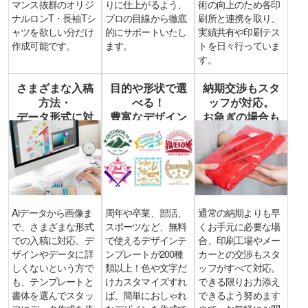
マンス抜群のオリジ
りに仕上がるよう、
術の向上のため各印
ナルロンT・長袖Tシ
プロの目線から徹底
刷所と連携を取り、
ャツを欲しい分だけ
的にサポートいたし
実績共有や印刷テス
作成可能です。
ます。
トを日々行っていま
す。
さまざまな入稿
目的や形状で選
納期交渉もスタ
方法・
べる！
ッフが対応。
データ形式に対
豊富なデザイン
お急ぎの場合も
応
テンプレート
ご相談を！
Aiデータから画像ま
周年や卒業、部活、
通常の納期よりも早
で、さまざまな形式
スポーツなど、無料
くお手元に必要な場
での入稿に対応。デ
で使えるデザインテ
合、印刷工場やメー
ザインやデータに詳
ンプレートが200種
カーとの交渉もスタ
しくないという方で
類以上！色や文字だ
ッフがすべて対応。
も、テンプレートと
けカスタマイズすれ
できる限りお力添え
書体を選んでスタッ
ば、簡単におしゃれ
できるよう努めます