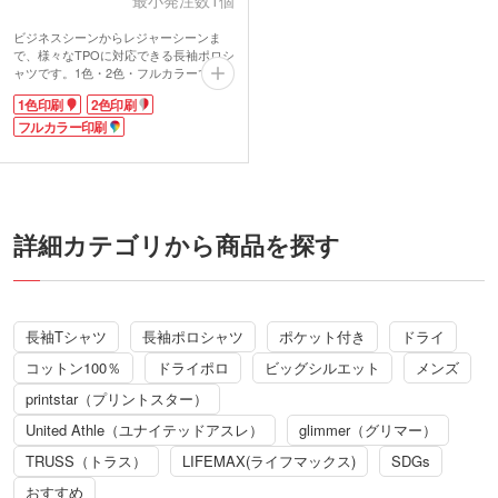
ビジネスシーンからレジャーシーンま
で、様々なTPOに対応できる長袖ポロシ
ャツです。1色・2色・フルカラーでオリ
ジナルデザインをプリントして、オリジ
1色印刷
2色印刷
ナルポロシャツが作成できます。
ペンやメモを入れられる胸ポケット付き
フルカラー印刷
なので実用性も抜群。サラッとした薄手
のメッシュ生地は吸汗性・速乾性・UV
カット機能を備え、長時間着用しても快
適です。イベント名をプリントしたスタ
ッフ用ユニフォーム、シニアクラブのオ
リジナルグッズなど、年代性別問わず着
詳細カテゴリから商品を探す
られるお揃いアイテムをお探しの方にお
すすめ。
動画提供 : Printstar
長袖Tシャツ
長袖ポロシャツ
ポケット付き
ドライ
コットン100％
ドライポロ
ビッグシルエット
メンズ
printstar（プリントスター）
United Athle（ユナイテッドアスレ）
glimmer（グリマー）
TRUSS（トラス）
LIFEMAX(ライフマックス)
SDGs
おすすめ