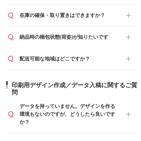
～2週間半でご納品いたします。
フまたは注文フォームの『ご注文に関する
様の条件でご対応できる場合がございま
備考欄』よりお知らせください。
す。
ご希望の納期がある場合は、お問い合わ
在庫の確保・取り置きはできますか？
・商品のみ注文する場合(サンプル購入を含
ご希望の際は担当スタッフまでお気軽にご
せ・お見積もり・ご注文時にその旨をお知
む)
相談ください。
らせください。
ご入金確認後、1～2営業日で出荷いたし
ご入金確認後に在庫を確保し、注文確定の
納品時の梱包状態(荷姿)が知りたいです
在庫状況や印刷スケジュールを確認のう
ます。
ご連絡を致します。ご入金いただくまで在
え、対応が可能かご案内いたします。
庫の確保はできかねますので予めご了承く
また、お急ぎで印刷をご希望の場合は、最
納期は商品や数量、印刷方法、ご納品場
商品によって異なります。各ページにある
配送可能な地域はどこですか？
ださい。
短5営業日で出荷可能な商品もご用意してお
所、在庫の有無によって異なります。正確
商品詳細の荷姿欄をご確認ください。
ります。>>
対象商品はこちら
な日程はスタッフまでお問い合わせくださ
【箱入り】 商品がひとつずつ箱に入って
※最短出荷日は商品によって異なります。各
い。
日本全国へお届けが可能です。なお、海外
います。(白箱、化粧箱、ブリスターパック
印刷用デザイン作成／データ入稿に関するご質
商品ページにてご確認ください
への直接納品は行っておりませんので予め
など)
問
また、商品ページ内の「出荷までのスケジ
ご了承ください。
【袋入り】 商品がひとつずつ袋に入って
ュール」に注文予定日をご入力いただく
います。(透明袋、デザイン袋など)
データを持っていません。デザインを作る
と、おおよその締切日や出荷目安をご確認
【個包装なし】 個包装がされていない状
環境もないのですが、どうしたら良いです
いただけます。
態で納品します。
か？
商品在庫や印刷ラインを確保するために
※化粧箱から白箱への入れ替えや、オリジナ
も、商品が決まりましたらお早めのご発注
ル箱の作成は原則承っておりません。