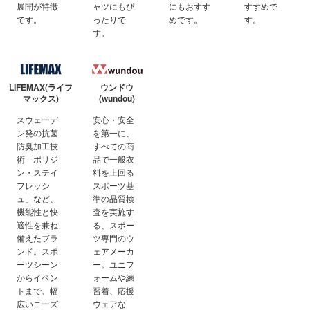
展開が特徴
ャツにもぴ
にもおすす
すすめで
です。
ったりで
めです。
す。
す。
LIFEMAX(ライフ
ウンドウ
マックス)
(wundou)
スウェーデ
安心・安全
ン発の抗菌
を第一に、
防臭加工技
すべての商
術「ポリジ
品で一般衣
ン・ステイ
料を上回る
フレッシ
スポーツ基
ュ」など、
準の品質検
機能性と快
査を実施す
適性を兼ね
る、スポー
備えたブラ
ツ専門のウ
ンド。スポ
ェアメーカ
ーツシーン
ー。ユニフ
からイベン
ォームや練
トまで、幅
習着、応援
広いニーズ
ウェアな