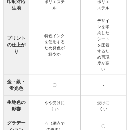
印刷対応
ポリエステ
ポリエ
生地
ル
ステル
デザイ
ンを印
刷した
特色インク
プリント
シート
を使用する
の仕上が
を圧着
ため発色が
するた
り
鮮やか
め再現
度が高
い
金・銀・
〇
×
蛍光色
生地色の
やや受けに
受けに
影響
くい
くい
グラデー
△（網点で
〇
ション
の再現）