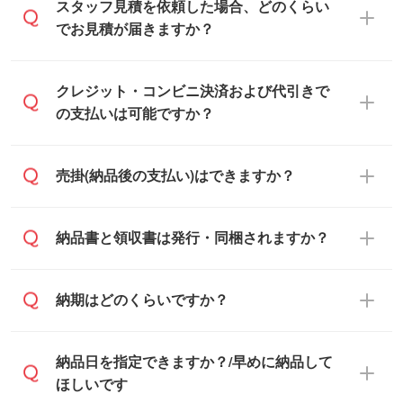
可能です。見積・注文フォームにて『ゲス
スタッフ見積を依頼した場合、どのくらい
トのまま進む』ボタンからお進みのうえ、
でお見積が届きますか？
ご依頼ください。
通常、翌営業日までにお送りしておりま
クレジット・コンビニ決済および代引きで
す。混雑状況によっては、お時間をいただ
の支払いは可能ですか？
くこともございます。予めご了承くださ
い。土日祝日にご依頼いただいた場合は、
銀行振込のみのご対応となります。
売掛(納品後の支払い)はできますか？
翌営業日以降のご連絡となります。
基本的には先入金をお願いしております
納品書と領収書は発行・同梱されますか？
が、自治体・行政機関・学校・病院・上場
企業様 などの場合は、月末締め翌月末払い
納品書・領収書は ご依頼をいただいた場合
納期はどのくらいですか？
に対応可能です。
のみ発行しております。商品への同梱はし
ておらず、通常はPDFデータをメール添付
また、卒業・卒園記念品で対策委員会や個
・印刷する場合(500個程度)
納品日を指定できますか？/早めに納品して
でお送りします。
人様からご注文いただく場合でも、お支払
ご入金、イメージ画像の校了から約2週間
ほしいです
原本の郵送をご希望の場合は、担当スタッ
い元が学校や幼稚園・保育園であれば、同