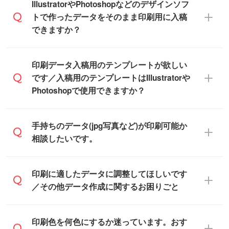
をお願いいたします。
無料の「
デザインシミュレーター
」を使え
IllustratorやPhotoshopなどのデザインソフ
ば、PCやスマホから簡単にデザインを作成
トで作ったデータをそのまま印刷用に入稿
※土日祝日を除く営業日換算です。
できます。スタンプやテンプレートも豊富
できますか？
※沖縄・離島は追加日数がかかります。
なので、デザインソフトがなくても安心で
す。
IllustratorやPhotoshop、CLIP STUDIOなどの
印刷データ入稿用のテンプレートが欲しい
デザインソフトでこだわりのデザインを作
です／入稿用のテンプレートはIllustratorや
また、「
データ作成サービス
」もご利用い
成したい方は、
完全データ入稿
がおすすめ
Photoshopで使用できますか？
ただけます。ご希望の文言・書体・印刷色
です。
をお知らせいただければ、弊社にて無料で
「.ai」形式または「.psd」形式で保存し、
デザインデータを1点作成いたします。
一部商品は入稿用テンプレートのご用意が
手持ちのデータ(jpg写真など)が印刷可能か
お見積・ご注文フォームにアップロードし
あります。各商品ページの『印刷方法・テ
相談したいです。
てご入稿ください。
ンプレート』からダウンロードをお願いい
たします。
ご入稿後は経験豊富なスタッフがデータに
印刷に適したデータ・解像度かどうか、担
印刷に適したデータに調整してほしいです
入稿用のテンプレートはPDF形式ですが、
不備がないかチェックし、お客様と確認し
当スタッフが事前に確認いたします。
／その他データ作成に関するお困りごと
IllustratorやPhotoshopで開いてご利用いた
てから印刷に進みますので、ご安心くださ
データはお見積・ご注文・
お問い合わせフ
だけます。詳しい手順は「
入稿テンプレー
い。
ォーム
へ添付いただくか、担当スタッフ宛
トの使い方
」をご確認ください。
データ作成でお困りの際には、担当スタッ
印刷色を何色にするか迷っています。おす
にメールでお送りください。