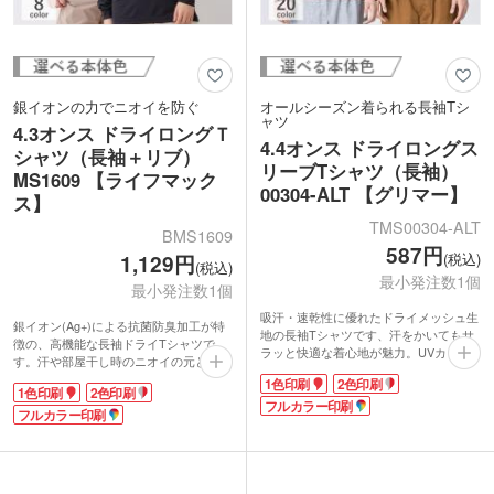
銀イオンの力でニオイを防ぐ
オールシーズン着られる長袖Tシ
ャツ
4.3オンス ドライロングＴ
4.4オンス ドライロングス
シャツ（長袖＋リブ）
リーブTシャツ（長袖）
MS1609 【ライフマック
00304-ALT 【グリマー】
ス】
TMS00304-ALT
BMS1609
587円
(税込)
1,129円
(税込)
最小発注数1個
最小発注数1個
吸汗・速乾性に優れたドライメッシュ生
銀イオン(Ag+)による抗菌防臭加工が特
地の長袖Tシャツです、汗をかいてもサ
徴の、高機能な長袖ドライTシャツで
ラッと快適な着心地が魅力。UVカット
す。汗や部屋干し時のニオイの元となる
機能付きで、屋外でのスポーツやイベン
菌の成長を抑え、清潔感をキープしてく
1色印刷
2色印刷
トにもぴったり！ユニフォームやイベン
1色印刷
2色印刷
れます。UVカット率95%以上で日差し
ト施設のスタッフウェアとして、オリジ
フルカラー印刷
対策もバッチリ。内側は吸水速乾性に優
フルカラー印刷
ナルTシャツが作成できます。1色からフ
れたメッシュ素材なので、快適な着心地
ルカラーでお好きなデザインをプリント
を実感できます。
可能です。
襟元は2cm巾のリブ仕様でスタイリッシ
袖口はリブ仕様でまくりやすく、動きや
ュな印象です。袖口も腕まくりしやすい
すさも抜群。オールシーズン着用できる