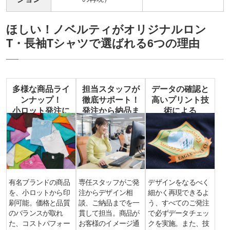
ほしい！ノベルティがオリジナルロン
T・長袖Tシャツで選ばれる6つの理由
多様な商品ライ
担当スタッフが
データの確認と
ンナップ！
徹底サポート！
高いプリント技
小ロット発注に
発注から納品ま
術による
も対応
で安心
高品質な仕上が
り
有名ブランドの商品
専任スタッフがご発
デザインをなるべく
を、小ロットから印
注からデザイン相
細かく再現できるよ
刷可能。価格と品質
談、ご納品までを一
う、すべてのご発注
のバランスが取れ
貫して担当。商品が
で必ずデータチェッ
た、コストパフォー
お客様のイメージ通
クを実施。また、技