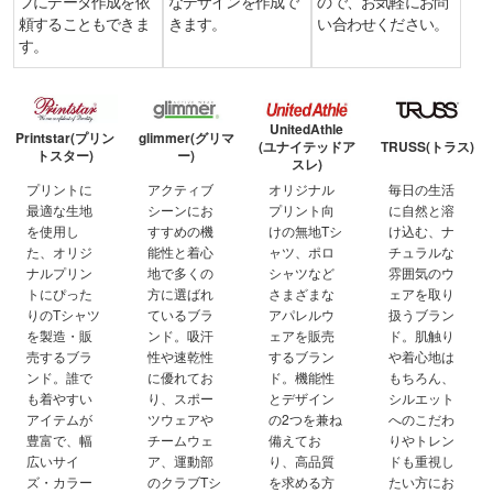
フにデータ作成を依
なデザインを作成で
ので、お気軽にお問
頼することもできま
きます。
い合わせください。
す。
UnitedAthle
Printstar(プリン
glimmer(グリマ
(ユナイテッドア
TRUSS(トラス)
トスター)
ー)
スレ)
プリントに
アクティブ
オリジナル
毎日の生活
最適な生地
シーンにお
プリント向
に自然と溶
を使用し
すすめの機
けの無地Tシ
け込む、ナ
た、オリジ
能性と着心
ャツ、ポロ
チュラルな
ナルプリン
地で多くの
シャツなど
雰囲気のウ
トにぴった
方に選ばれ
さまざまな
ェアを取り
りのTシャツ
ているブラ
アパレルウ
扱うブラン
を製造・販
ンド。吸汗
ェアを販売
ド。肌触り
売するブラ
性や速乾性
するブラン
や着心地は
ンド。誰で
に優れてお
ド。機能性
もちろん、
も着やすい
り、スポー
とデザイン
シルエット
アイテムが
ツウェアや
の2つを兼ね
へのこだわ
豊富で、幅
チームウェ
備えてお
りやトレン
広いサイ
ア、運動部
り、高品質
ドも重視し
ズ・カラー
のクラブTシ
を求める方
たい方にお