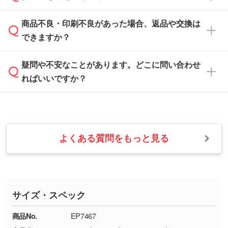
なお、印刷用データの作り方に関する詳細は、
・解像度の低いデータをトレース/調整してほ
案させていただきます。
「
完全データ入稿
」をご参照ください。
しい
本体色がブラック、ネイビーなど濃色の場合は
商品不良・印刷不良があった場合、返品や交換は
営業日は平日の10:00～18:00で、土日祝日はお
解像度の低い画像や、手書きのイラスト、写真
白色か淡い色の印刷色をおすすめしておりま
できますか？
休みとなります。注文・見積・お問い合わせ
などを、印刷に適したベクターデータに変換し
す。
は、土日祝日でもお送りいただければ、出社後
ます。→
詳しく見る
本体色がナチュラルなど淡色の場合、印刷をく
疑問や不安なことがあります。どこに問い合わせ
速やかに対応いたします。
お手数をお掛けいたしますが、至急担当スタッ
っきりと目立たせたいときは濃い印刷色が、柔
ればいいですか？
フまでご連絡ください。商品の状況を確認し、
・フルカラーデータを1色に変換してほしい
らかい雰囲気にしたいときは淡い印刷色が映え
改めてご案内いたします。
シルク印刷、レーザー彫刻など印刷方法にあわ
ます。
せて、フルカラーのデータを1色になおしま
お問い合わせフォームをご利用ください。1営
【返品・交換の対象】
す。→
詳しく見る
業日以内に担当スタッフよりメールにてご連絡
また、お選びいただいた印刷色が本体色に合わ
・お届け時に商品が損傷・故障している場合
いたします。
ない場合や仕上がりに影響しそうな場合は、ス
よくある質問をもっと見る
・ご注文と異なる商品が届いた場合
・1色印刷でグラデーションや濃淡を表現した
お急ぎの場合はお電話でのご質問も受け付けて
タッフから別の色をご案内することもございま
・印刷不良があった場合
い
おります。下記電話番号までお問い合わせくだ
す。
※印刷不良は原則として“再印刷”でご対応させ
網点という技法で濃淡を表現することができま
さい。
ていただいております。
す。濃淡の差が分かるデータに調整いたしま
サイズ・スペック
※詳しくは「
商品の良品基準について
」をご覧
す。→
詳しく見る
TEL：0422-29-9911 営業時間10:00～
ください。
18:00(土日祝日除く)
商品No.
EP7467
・コーポレートカラーを使って印刷したい／印
お問い合わせフォームはこちら