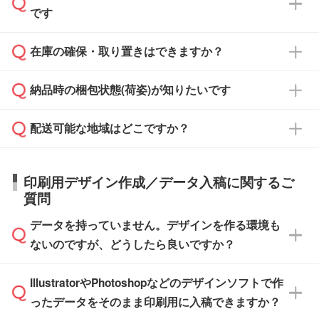
また、卒業・卒園記念品で対策委員会や個人様
です
ます。
ご入金、イメージ画像の校了から約2週間～2
からご注文いただく場合でも、お支払い元が学
原本の郵送をご希望の場合は、担当スタッフま
週間半でご納品いたします。
校や幼稚園・保育園であれば、同様の条件でご
たは注文フォームの『ご注文に関する備考欄』
在庫の確保・取り置きはできますか？
ご希望の納期がある場合は、お問い合わせ・お
対応できる場合がございます。
よりお知らせください。
・商品のみ注文する場合(サンプル購入を含む)
見積もり・ご注文時にその旨をお知らせくださ
ご希望の際は担当スタッフまでお気軽にご相談
ご入金確認後、1～2営業日で出荷いたしま
納品時の梱包状態(荷姿)が知りたいです
い。
ご入金確認後に在庫を確保し、注文確定のご連
ください。
す。
在庫状況や印刷スケジュールを確認のうえ、対
絡を致します。ご入金いただくまで在庫の確保
応が可能かご案内いたします。
配送可能な地域はどこですか？
はできかねますので予めご了承ください。
商品によって異なります。各ページにある商品
納期は商品や数量、印刷方法、ご納品場所、在
また、お急ぎで印刷をご希望の場合は、最短5
詳細の荷姿欄をご確認ください。
庫の有無によって異なります。正確な日程はス
営業日で出荷可能な商品もご用意しておりま
【箱入り】 商品がひとつずつ箱に入っていま
日本全国へお届けが可能です。なお、海外への
タッフまでお問い合わせください。
印刷用デザイン作成／データ入稿に関するご
す。>>
対象商品はこちら
す。(白箱、化粧箱、ブリスターパックなど)
直接納品は行っておりませんので予めご了承く
質問
※最短出荷日は商品によって異なります。各商
【袋入り】 商品がひとつずつ袋に入っていま
ださい。
また、商品ページ内の「出荷までのスケジュー
品ページにてご確認ください
す。(透明袋、デザイン袋など)
データを持っていません。デザインを作る環境も
ル」に注文予定日をご入力いただくと、おおよ
【個包装なし】 個包装がされていない状態で
ないのですが、どうしたら良いですか？
その締切日や出荷目安をご確認いただけます。
納品します。
商品在庫や印刷ラインを確保するためにも、商
※化粧箱から白箱への入れ替えや、オリジナル
IllustratorやPhotoshopなどのデザインソフトで作
品が決まりましたらお早めのご発注をお願いい
無料の「
デザインシミュレーター
」を使えば、
箱の作成は原則承っておりません。
たします。
ったデータをそのまま印刷用に入稿できますか？
PCやスマホから簡単にデザインを作成できま