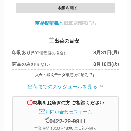
製版代
--
内訳を開く
印刷代
--
商品提案書
概算見積PDF
送料
--
※
北海道・沖縄・離島 別途
追加オプション
--
出荷の目安
円
税別合計
8
31
印刷あり
月
日(月)
(500個程度の場合)
※
上記小計は税別です
8
18
商品のみ
月
日(火)
(印刷なし)
入金・印刷データ確定後の納期です
出荷までのスケジュールを見る
納期をお急ぎの方 ご相談ください
お問い合わせフォーム
0422-29-9911
営業時間 10:00～18:00 土日祝を除く