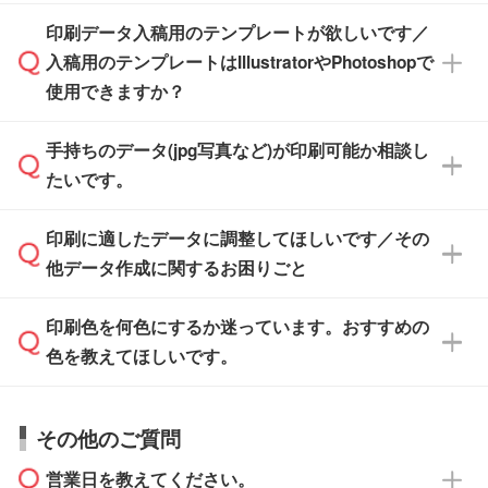
す。スタンプやテンプレートも豊富なので、デ
※土日祝日を除く営業日換算です。
印刷データ入稿用のテンプレートが欲しいです／
ザインソフトがなくても安心です。
IllustratorやPhotoshop、CLIP STUDIOなどのデ
※沖縄・離島は追加日数がかかります。
入稿用のテンプレートはIllustratorやPhotoshopで
ザインソフトでこだわりのデザインを作成した
また、「
データ作成サービス
」もご利用いただ
使用できますか？
い方は、
完全データ入稿
がおすすめです。
けます。ご希望の文言・書体・印刷色をお知ら
「.ai」形式または「.psd」形式で保存し、お見
せいただければ、弊社にて無料でデザインデー
積・ご注文フォームにアップロードしてご入稿
手持ちのデータ(jpg写真など)が印刷可能か相談し
一部商品は入稿用テンプレートのご用意があり
タを1点作成いたします。
ください。
たいです。
ます。各商品ページの『印刷方法・テンプレー
ト』からダウンロードをお願いいたします。
ご入稿後は経験豊富なスタッフがデータに不備
印刷に適したデータに調整してほしいです／その
入稿用のテンプレートはPDF形式ですが、
印刷に適したデータ・解像度かどうか、担当ス
がないかチェックし、お客様と確認してから印
IllustratorやPhotoshopで開いてご利用いただけ
他データ作成に関するお困りごと
タッフが事前に確認いたします。
刷に進みますので、ご安心ください。
ます。詳しい手順は「
入稿テンプレートの使い
データはお見積・ご注文・
お問い合わせフォー
方
」をご確認ください。
印刷色を何色にするか迷っています。おすすめの
ム
へ添付いただくか、担当スタッフ宛にメール
データ作成でお困りの際には、担当スタッフが
でお送りください。
色を教えてほしいです。
サポートいたしますのでお気軽にご相談くださ
仕上がりに影響しそうな点もチェックいたしま
い。
すので、データのご相談だけでもお気軽にお問
お問い合わせフォーム
や、見積/注文フォーム
お見積・ご注文・
お問い合わせフォーム
からご
その他のご質問
い合わせください。
から添付してお送りください。
相談いただきますと、担当スタッフがお客様の
ご希望や商品の本体色を確認し、印刷色をご提
営業日を教えてください。