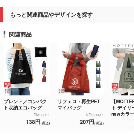
もっと関連商品やデザインを探す
関連商品
プレント／コンパク
リフェロ・再生PET
【MOTT
ト収納エコバッグ
マイバッグ
ト デイリ
newカラ
RM30011
KD221411
138円
207円
(税込)
(税込)