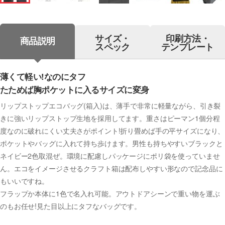
サイズ・
印刷方法・
商品説明
スペック
テンプレート
薄くて軽い!なのにタフ
たためば胸ポケットに入るサイズに変身
リップストップエコバッグ(箱入)は、薄手で非常に軽量ながら、引き裂
きに強いリップストップ生地を採用してます。重さはピーマン1個分程
度なのに破れにくい丈夫さがポイント!折り畳めば手の平サイズになり、
ポケットやバッグに入れて持ち歩けます。男性も持ちやすいブラックと
ネイビー2色取混ぜ。環境に配慮しパッケージにポリ袋を使っていませ
ん。エコをイメージさせるクラフト箱は配布しやすい形なので記念品に
もいいですね。
フラップか本体に1色で名入れ可能。アウトドアシーンで重い物を運ぶ
のもお任せ!見た目以上にタフなバッグです。