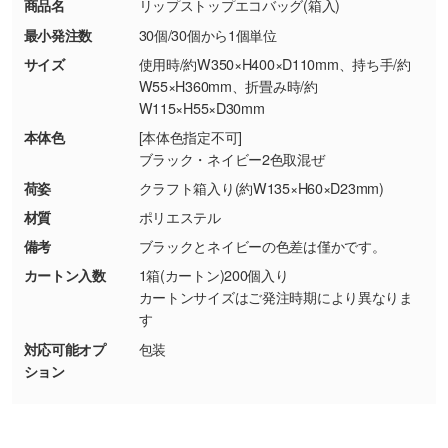
商品名
リップストップエコバッグ(箱入)
【返品・交換ができない場合】
刷色にこだわりがある
最小発注数
30個/30個から1個単位
・お客様の元で商品を加工された場合、または
DIC・PANTONEなどのカラーチップの指定や、
商品が破損した場合
現物支給による色指定も承っております。→
詳
サイズ
使用時/約W350×H400×D110mm、持ち手/約
・商品到着後7日以上経過している場合
しく見る
W55×H360mm、折畳み時/約
W115×H55×D30mm
・お客様のご都合による返品・交換依頼(商
品・色・数量などの注文間違い等)
・背景がある画像からキャラクター部分だけを
本体色
[本体色指定不可]
ブラック・ネイビー2色取混ぜ
使いたいです
シンプルな背景のデータや、使いたいキャラク
荷姿
クラフト箱入り(約W135×H60×D23mm)
ター部分の輪郭がはっきりしているデータは切
材質
ポリエステル
り抜き処理が可能です。→
詳しく見る
備考
ブラックとネイビーの色差は僅かです。
カートン入数
1箱(カートン)200個入り
・持っているデータの背景が足りない／塗り足
カートンサイズはご発注時期により異なりま
しの作り方が分からない
す
印刷したいデータが印刷範囲よりも小さい場
対応可能オプ
包装
合、シンプルな色・柄の背景であれば拡張が可
ション
能です。→
詳しく見る
・デザインにQRコードを入れたい／QRコード