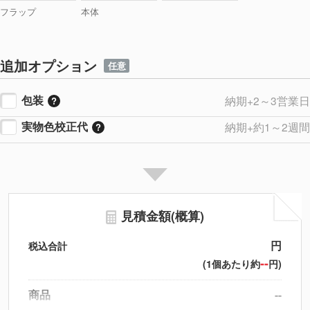
フラップ
本体
追加オプション
任意
包装
納期+2～3営業日
実物色校正代
納期+約1～2週間
見積金額(概算)
円
税込合計
--
(1個あたり約
円)
商品
--