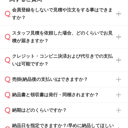
会員登録をしないで見積や注文をする事はできま
すか？
スタッフ見積を依頼した場合、どのくらいでお見
可能です。見積・注文フォームにて『ゲストの
積が届きますか？
まま進む』ボタンからお進みのうえ、ご依頼く
ださい。
クレジット・コンビニ決済および代引きでの支払
通常、翌営業日までにお送りしております。混
いは可能ですか？
雑状況によっては、お時間をいただくこともご
ざいます。予めご了承ください。土日祝日にご
売掛(納品後の支払い)はできますか？
依頼いただいた場合は、翌営業日以降のご連絡
銀行振込のみのご対応となります。
となります。
納品書と領収書は発行・同梱されますか？
基本的には先入金をお願いしておりますが、自
治体・行政機関・学校・病院・上場企業様 な
納期はどのくらいですか？
どの場合は、月末締め翌月末払いに対応可能で
納品書・領収書は ご依頼をいただいた場合の
す。
み発行しております。商品への同梱はしておら
納品日を指定できますか？/早めに納品してほしい
ず、通常はPDFデータをメール添付でお送りし
・印刷する場合(500個程度)