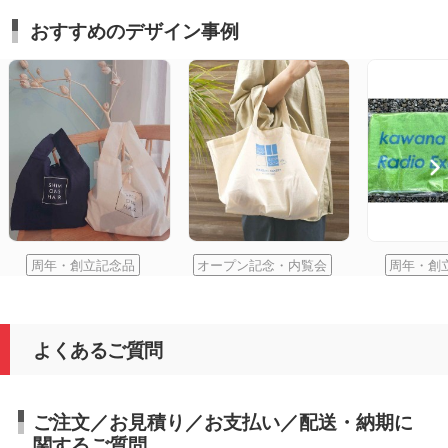
おすすめのデザイン事例
周年・創立記念品
オープン記念・内覧会
周年・創
よくあるご質問
ご注文／お見積り／お支払い／配送・納期に
関するご質問