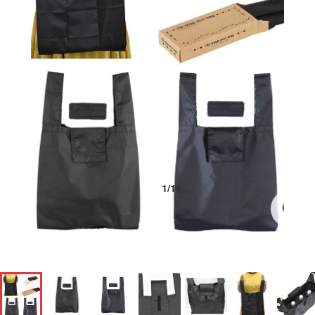
1
/
14