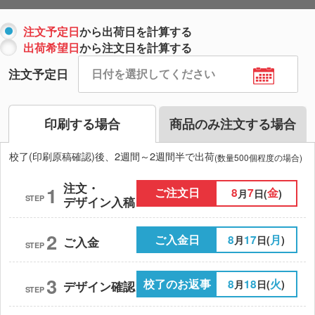
注文予定日
から出荷日を計算する
出荷希望日
から注文日を計算する
注文予定日
印刷する場合
商品のみ注文する場合
校了(印刷原稿確認)後、2週間～2週間半で出荷
(数量500個程度の場合)
注文・
1
ご注文日
8
7
金
月
日(
)
STEP
デザイン入稿
2
ご入金日
8
17
月
月
日(
)
ご入金
STEP
3
校了のお返事
8
18
火
月
日(
)
デザイン確認
STEP