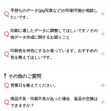
けます。ご希望の文言・書体・印刷色をお知ら
「.ai」形式または「.psd」形式で保存し、お見
せいただければ、弊社にて無料でデザインデー
積・ご注文フォームにアップロードしてご入稿
手持ちのデータ(jpg写真など)が印刷可能か相談し
一部商品は入稿用テンプレートのご用意があり
タを1点作成いたします。
ください。
たいです。
ます。各商品ページの『印刷方法・テンプレー
ト』からダウンロードをお願いいたします。
ご入稿後は経験豊富なスタッフがデータに不備
印刷に適したデータに調整してほしいです／その
入稿用のテンプレートはPDF形式ですが、
印刷に適したデータ・解像度かどうか、担当ス
がないかチェックし、お客様と確認してから印
IllustratorやPhotoshopで開いてご利用いただけ
他データ作成に関するお困りごと
タッフが事前に確認いたします。
刷に進みますので、ご安心ください。
ます。詳しい手順は「
入稿テンプレートの使い
データはお見積・ご注文・
お問い合わせフォー
方
」をご確認ください。
印刷色を何色にするか迷っています。おすすめの
ム
へ添付いただくか、担当スタッフ宛にメール
データ作成でお困りの際には、担当スタッフが
でお送りください。
色を教えてほしいです。
サポートいたしますのでお気軽にご相談くださ
仕上がりに影響しそうな点もチェックいたしま
い。
すので、データのご相談だけでもお気軽にお問
お問い合わせフォーム
や、見積/注文フォーム
お見積・ご注文・
お問い合わせフォーム
からご
その他のご質問
い合わせください。
から添付してお送りください。
相談いただきますと、担当スタッフがお客様の
ご希望や商品の本体色を確認し、印刷色をご提
営業日を教えてください。
なお、印刷用データの作り方に関する詳細は、
・解像度の低いデータをトレース/調整してほ
案させていただきます。
「
完全データ入稿
」をご参照ください。
しい
本体色がブラック、ネイビーなど濃色の場合は
商品不良・印刷不良があった場合、返品や交換は
営業日は平日の10:00～18:00で、土日祝日はお
解像度の低い画像や、手書きのイラスト、写真
白色か淡い色の印刷色をおすすめしておりま
できますか？
休みとなります。注文・見積・お問い合わせ
などを、印刷に適したベクターデータに変換し
す。