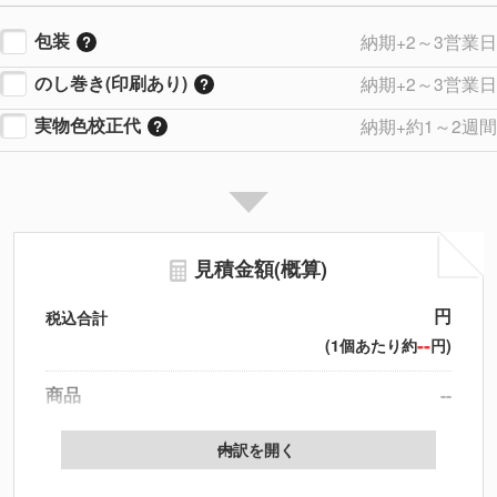
包装
納期+2～3営業日
のし巻き(印刷あり)
納期+2～3営業日
実物色校正代
納期+約1～2週間
見積金額(概算)
円
税込合計
--
(1個あたり約
円)
商品
--
製版代
--
内訳を開く
印刷代
--