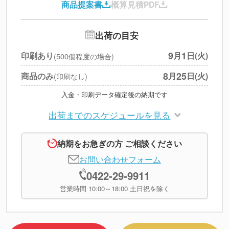
商品提案書
概算見積PDF
送料
--
※
北海道・沖縄・離島 別途
追加オプション
--
出荷の目安
円
税別合計
9
1
印刷あり
月
日(火)
(500個程度の場合)
※
上記小計は税別です
8
25
商品のみ
月
日(火)
(印刷なし)
入金・印刷データ確定後の納期です
出荷までのスケジュールを見る
納期をお急ぎの方 ご相談ください
お問い合わせフォーム
0422-29-9911
営業時間 10:00～18:00 土日祝を除く