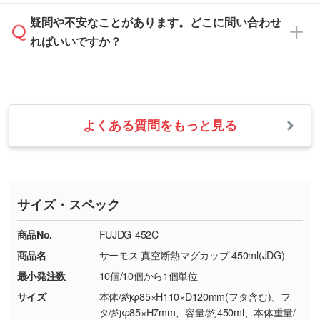
は、土日祝日でもお送りいただければ、出社後
ます。→
詳しく見る
本体色がナチュラルなど淡色の場合、印刷をく
疑問や不安なことがあります。どこに問い合わせ
速やかに対応いたします。
お手数をお掛けいたしますが、至急担当スタッ
っきりと目立たせたいときは濃い印刷色が、柔
ればいいですか？
フまでご連絡ください。商品の状況を確認し、
・フルカラーデータを1色に変換してほしい
らかい雰囲気にしたいときは淡い印刷色が映え
改めてご案内いたします。
シルク印刷、レーザー彫刻など印刷方法にあわ
ます。
せて、フルカラーのデータを1色になおしま
お問い合わせフォームをご利用ください。1営
【返品・交換の対象】
す。→
詳しく見る
業日以内に担当スタッフよりメールにてご連絡
また、お選びいただいた印刷色が本体色に合わ
・お届け時に商品が損傷・故障している場合
いたします。
ない場合や仕上がりに影響しそうな場合は、ス
よくある質問をもっと見る
・ご注文と異なる商品が届いた場合
・1色印刷でグラデーションや濃淡を表現した
お急ぎの場合はお電話でのご質問も受け付けて
タッフから別の色をご案内することもございま
・印刷不良があった場合
い
おります。下記電話番号までお問い合わせくだ
す。
※印刷不良は原則として“再印刷”でご対応させ
網点という技法で濃淡を表現することができま
さい。
ていただいております。
す。濃淡の差が分かるデータに調整いたしま
サイズ・スペック
※詳しくは「
商品の良品基準について
」をご覧
す。→
詳しく見る
TEL：0422-29-9911 営業時間10:00～
ください。
18:00(土日祝日除く)
商品No.
FUJDG-452C
・コーポレートカラーを使って印刷したい／印
お問い合わせフォームはこちら
商品名
サーモス 真空断熱マグカップ 450ml(JDG)
【返品・交換ができない場合】
刷色にこだわりがある
最小発注数
10個/10個から1個単位
・お客様の元で商品を加工された場合、または
DIC・PANTONEなどのカラーチップの指定や、
商品が破損した場合
現物支給による色指定も承っております。→
詳
サイズ
本体/約φ85×H110×D120mm(フタ含む)、フ
・商品到着後7日以上経過している場合
しく見る
タ/約φ85×H7mm、容量/約450ml、本体重量/