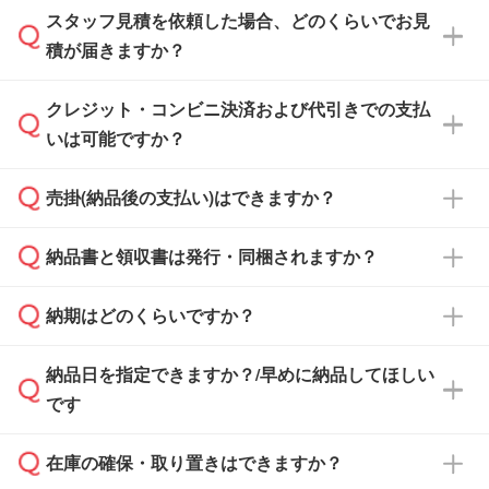
スタッフ見積を依頼した場合、どのくらいでお見
可能です。見積・注文フォームにて『ゲストの
積が届きますか？
まま進む』ボタンからお進みのうえ、ご依頼く
ださい。
クレジット・コンビニ決済および代引きでの支払
通常、翌営業日までにお送りしております。混
いは可能ですか？
雑状況によっては、お時間をいただくこともご
ざいます。予めご了承ください。土日祝日にご
売掛(納品後の支払い)はできますか？
依頼いただいた場合は、翌営業日以降のご連絡
銀行振込のみのご対応となります。
となります。
納品書と領収書は発行・同梱されますか？
基本的には先入金をお願いしておりますが、自
治体・行政機関・学校・病院・上場企業様 な
納期はどのくらいですか？
どの場合は、月末締め翌月末払いに対応可能で
納品書・領収書は ご依頼をいただいた場合の
す。
み発行しております。商品への同梱はしておら
納品日を指定できますか？/早めに納品してほしい
ず、通常はPDFデータをメール添付でお送りし
・印刷する場合(500個程度)
また、卒業・卒園記念品で対策委員会や個人様
です
ます。
ご入金、イメージ画像の校了から約2週間～2
からご注文いただく場合でも、お支払い元が学
原本の郵送をご希望の場合は、担当スタッフま
週間半でご納品いたします。
校や幼稚園・保育園であれば、同様の条件でご
たは注文フォームの『ご注文に関する備考欄』
在庫の確保・取り置きはできますか？
ご希望の納期がある場合は、お問い合わせ・お
対応できる場合がございます。
よりお知らせください。