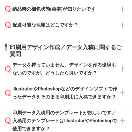
・商品のみ注文する場合(サンプル購入を含む)
見積もり・ご注文時にその旨をお知らせくださ
ご希望の際は担当スタッフまでお気軽にご相談
ご入金確認後、1～2営業日で出荷いたしま
納品時の梱包状態(荷姿)が知りたいです
い。
ご入金確認後に在庫を確保し、注文確定のご連
ください。
す。
在庫状況や印刷スケジュールを確認のうえ、対
絡を致します。ご入金いただくまで在庫の確保
応が可能かご案内いたします。
配送可能な地域はどこですか？
はできかねますので予めご了承ください。
商品によって異なります。各ページにある商品
納期は商品や数量、印刷方法、ご納品場所、在
また、お急ぎで印刷をご希望の場合は、最短5
詳細の荷姿欄をご確認ください。
庫の有無によって異なります。正確な日程はス
営業日で出荷可能な商品もご用意しておりま
【箱入り】 商品がひとつずつ箱に入っていま
日本全国へお届けが可能です。なお、海外への
タッフまでお問い合わせください。
印刷用デザイン作成／データ入稿に関するご
す。>>
対象商品はこちら
す。(白箱、化粧箱、ブリスターパックなど)
直接納品は行っておりませんので予めご了承く
質問
※最短出荷日は商品によって異なります。各商
【袋入り】 商品がひとつずつ袋に入っていま
ださい。
また、商品ページ内の「出荷までのスケジュー
品ページにてご確認ください
す。(透明袋、デザイン袋など)
データを持っていません。デザインを作る環境も
ル」に注文予定日をご入力いただくと、おおよ
【個包装なし】 個包装がされていない状態で
ないのですが、どうしたら良いですか？
その締切日や出荷目安をご確認いただけます。
納品します。
商品在庫や印刷ラインを確保するためにも、商
※化粧箱から白箱への入れ替えや、オリジナル
IllustratorやPhotoshopなどのデザインソフトで作
品が決まりましたらお早めのご発注をお願いい
無料の「
デザインシミュレーター
」を使えば、
箱の作成は原則承っておりません。
たします。
ったデータをそのまま印刷用に入稿できますか？
PCやスマホから簡単にデザインを作成できま
す。スタンプやテンプレートも豊富なので、デ
※土日祝日を除く営業日換算です。
印刷データ入稿用のテンプレートが欲しいです／
ザインソフトがなくても安心です。
IllustratorやPhotoshop、CLIP STUDIOなどのデ
※沖縄・離島は追加日数がかかります。
入稿用のテンプレートはIllustratorやPhotoshopで
ザインソフトでこだわりのデザインを作成した
また、「
データ作成サービス
」もご利用いただ
使用できますか？
い方は、
完全データ入稿
がおすすめです。