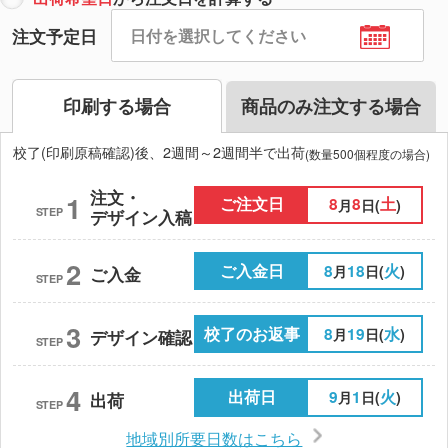
注文予定日
印刷する場合
商品のみ注文する場合
校了(印刷原稿確認)後、2週間～2週間半で出荷
(数量500個程度の場合)
注文・
1
ご注文日
8
8
土
月
日(
)
STEP
デザイン入稿
2
ご入金日
8
18
火
月
日(
)
ご入金
STEP
3
校了のお返事
8
19
水
月
日(
)
デザイン確認
STEP
4
出荷日
9
1
火
月
日(
)
出荷
STEP
地域別所要日数はこちら