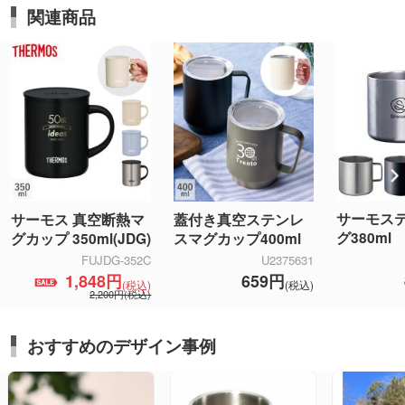
関連商品
サーモス
サーモス 真空断熱マ
蓋付き真空ステンレ
グ380ml
グカップ 350ml(JDG)
スマグカップ400ml
FUJDG-352C
U2375631
1,848円
659円
(税込)
(税込)
2,200円(税込)
おすすめのデザイン事例