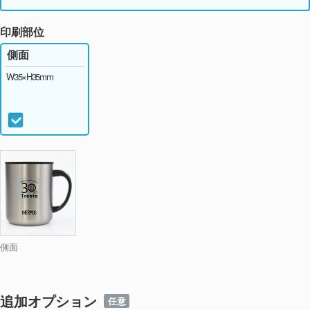
印刷部位
側面
W35×H35mm
側面
追加オプション
任意