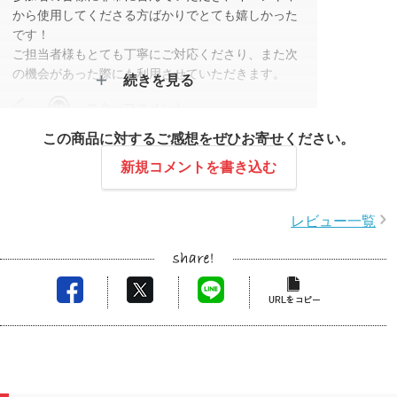
から使用してくださる方ばかりでとても嬉しかった
です！
ご担当者様もとても丁寧にご対応くださり、また次
の機会があった際にも利用させていただきます。
続きを見る
スタッフコメント
この商品に対するご感想をぜひお寄せください。
この度はレビュー投稿をいただきありがとうござい
ます。
新規コメントを書き込む
アウトドアらしいデザインやキャンプ場で使いやす
い商品の形状という理由もあり、その場でご使用い
レビュー一覧
ただけた方がたくさんいらっしゃったのではないで
しょうか。
スタッフの対応についてもお褒めの言葉をいただ
き、大変励みになります。
また次回もお手伝いできることを楽しみにしており
ます。