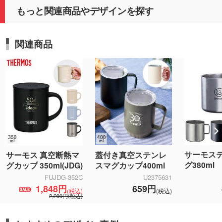
もっと関連商品やデザインを探す
関連商品
サーモス
サーモス 真空断熱マ
蓋付き真空ステンレ
グ380ml
グカップ 350ml(JDG)
スマグカップ400ml
FUJDG-352C
U2375631
1,848円
659円
(税込)
(税込)
2,200円(税込)