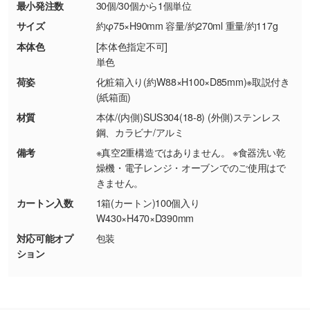
最小発注数
30個/30個から1個単位
・お客様の元で商品を加工された場合、または
DIC・PANTONEなどのカラーチップの指定や、
商品が破損した場合
現物支給による色指定も承っております。→
詳
サイズ
約φ75×H90mm 容量/約270ml 重量/約117g
・商品到着後7日以上経過している場合
しく見る
本体色
[本体色指定不可]
・お客様のご都合による返品・交換依頼(商
単色
品・色・数量などの注文間違い等)
・背景がある画像からキャラクター部分だけを
荷姿
化粧箱入り(約W88×H100×D85mm)※取説付き
使いたいです
(紙箱面)
シンプルな背景のデータや、使いたいキャラク
材質
本体/(内側)SUS304(18-8) (外側)ステンレス
ター部分の輪郭がはっきりしているデータは切
鋼、カラビナ/アルミ
り抜き処理が可能です。→
詳しく見る
備考
※真空2重構造ではありません。 ※食器洗い乾
燥機・電子レンジ・オーブンでのご使用はで
・持っているデータの背景が足りない／塗り足
きません。
しの作り方が分からない
カートン入数
1箱(カートン)100個入り
印刷したいデータが印刷範囲よりも小さい場
W430×H470×D390mm
合、シンプルな色・柄の背景であれば拡張が可
対応可能オプ
包装
能です。→
詳しく見る
ション
・デザインにQRコードを入れたい／QRコード
を生成してほしい