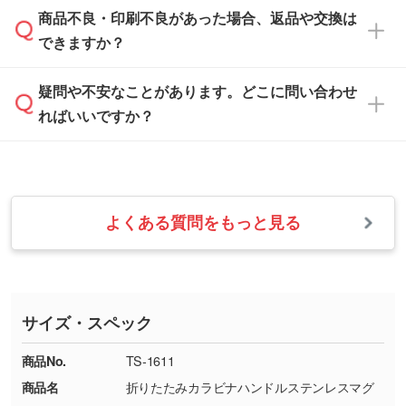
「
完全データ入稿
」をご参照ください。
しい
本体色がブラック、ネイビーなど濃色の場合は
商品不良・印刷不良があった場合、返品や交換は
営業日は平日の10:00～18:00で、土日祝日はお
解像度の低い画像や、手書きのイラスト、写真
白色か淡い色の印刷色をおすすめしておりま
できますか？
休みとなります。注文・見積・お問い合わせ
などを、印刷に適したベクターデータに変換し
す。
は、土日祝日でもお送りいただければ、出社後
ます。→
詳しく見る
本体色がナチュラルなど淡色の場合、印刷をく
疑問や不安なことがあります。どこに問い合わせ
速やかに対応いたします。
お手数をお掛けいたしますが、至急担当スタッ
っきりと目立たせたいときは濃い印刷色が、柔
ればいいですか？
フまでご連絡ください。商品の状況を確認し、
・フルカラーデータを1色に変換してほしい
らかい雰囲気にしたいときは淡い印刷色が映え
改めてご案内いたします。
シルク印刷、レーザー彫刻など印刷方法にあわ
ます。
せて、フルカラーのデータを1色になおしま
お問い合わせフォームをご利用ください。1営
【返品・交換の対象】
す。→
詳しく見る
業日以内に担当スタッフよりメールにてご連絡
また、お選びいただいた印刷色が本体色に合わ
・お届け時に商品が損傷・故障している場合
いたします。
ない場合や仕上がりに影響しそうな場合は、ス
よくある質問をもっと見る
・ご注文と異なる商品が届いた場合
・1色印刷でグラデーションや濃淡を表現した
お急ぎの場合はお電話でのご質問も受け付けて
タッフから別の色をご案内することもございま
・印刷不良があった場合
い
おります。下記電話番号までお問い合わせくだ
す。
※印刷不良は原則として“再印刷”でご対応させ
網点という技法で濃淡を表現することができま
さい。
ていただいております。
す。濃淡の差が分かるデータに調整いたしま
サイズ・スペック
※詳しくは「
商品の良品基準について
」をご覧
す。→
詳しく見る
TEL：0422-29-9911 営業時間10:00～
ください。
18:00(土日祝日除く)
商品No.
TS-1611
・コーポレートカラーを使って印刷したい／印
お問い合わせフォームはこちら
商品名
折りたたみカラビナハンドルステンレスマグ
【返品・交換ができない場合】
刷色にこだわりがある