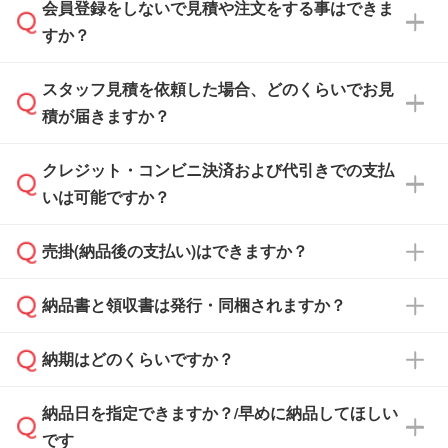
会員登録をしないで見積や注文をする事はできま
すか？
スタッフ見積を依頼した場合、どのくらいでお見
可能です。見積・注文フォームにて『ゲストの
積が届きますか？
まま進む』ボタンからお進みのうえ、ご依頼く
ださい。
クレジット・コンビニ決済および代引きでの支払
通常、翌営業日までにお送りしております。混
いは可能ですか？
雑状況によっては、お時間をいただくこともご
ざいます。予めご了承ください。土日祝日にご
売掛(納品後の支払い)はできますか？
依頼いただいた場合は、翌営業日以降のご連絡
銀行振込のみのご対応となります。
となります。
納品書と領収書は発行・同梱されますか？
基本的には先入金をお願いしておりますが、自
治体・行政機関・学校・病院・上場企業様 な
納期はどのくらいですか？
どの場合は、月末締め翌月末払いに対応可能で
納品書・領収書は ご依頼をいただいた場合の
す。
み発行しております。商品への同梱はしておら
納品日を指定できますか？/早めに納品してほしい
ず、通常はPDFデータをメール添付でお送りし
・印刷する場合(500個程度)
また、卒業・卒園記念品で対策委員会や個人様
です
ます。
ご入金、イメージ画像の校了から約2週間～2