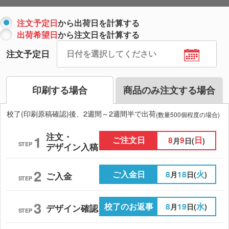
注文予定日
から出荷日を計算する
出荷希望日
から注文日を計算する
注文予定日
印刷する場合
商品のみ注文する場合
校了(印刷原稿確認)後、2週間～2週間半で出荷
(数量500個程度の場合)
注文・
1
ご注文日
8
9
日
月
日(
)
STEP
デザイン入稿
2
ご入金日
8
18
火
月
日(
)
ご入金
STEP
3
校了のお返事
8
19
水
月
日(
)
デザイン確認
STEP