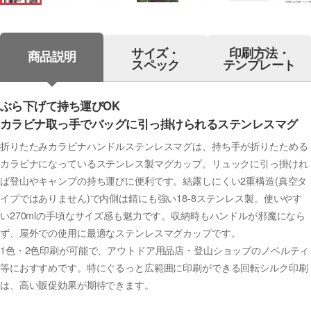
サイズ・
印刷方法・
商品説明
スペック
テンプレート
ぶら下げて持ち運びOK
カラビナ取っ手でバッグに引っ掛けられるステンレスマグ
折りたたみカラビナハンドルステンレスマグは、持ち手が折りたためる
カラビナになっているステンレス製マグカップ。リュックに引っ掛けれ
ば登山やキャンプの持ち運びに便利です。結露しにくい2重構造(真空タ
イプではありません)で内側は錆にも強い18-8ステンレス製。使いやす
い270mlの手頃なサイズ感も魅力です。収納時もハンドルが邪魔になら
ず、屋外での使用に最適なステンレスマグカップです。
1色・2色印刷が可能で、アウトドア用品店・登山ショップのノベルティ
等におすすめです。特にぐるっと広範囲に印刷ができる回転シルク印刷
は、高い販促効果が期待できます。