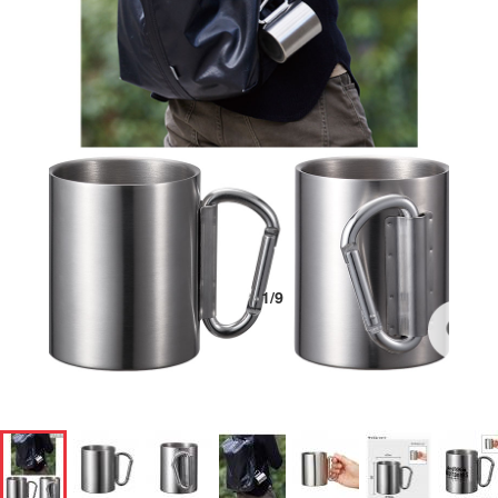
1
/
9