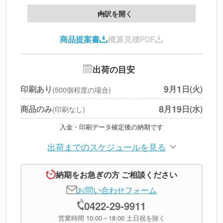
製版代
--
内訳を開く
印刷代
--
商品提案書
概算見積PDF
送料
--
※
北海道・沖縄・離島 別途
追加オプション
--
出荷の目安
円
税別合計
9
1
印刷あり
月
日(火)
(500個程度の場合)
※
上記小計は税別です
8
19
商品のみ
月
日(水)
(印刷なし)
入金・印刷データ確定後の納期です
出荷までのスケジュールを見る
納期をお急ぎの方 ご相談ください
お問い合わせフォーム
0422-29-9911
営業時間 10:00～18:00 土日祝を除く