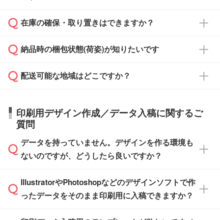
からご注文いただく場合でも、お支払い元が学
原本の郵送をご希望の場合は、担当スタッフま
週間半でご納品いたします。
校や幼稚園・保育園であれば、同様の条件でご
たは注文フォームの『ご注文に関する備考欄』
在庫の確保・取り置きはできますか？
ご希望の納期がある場合は、お問い合わせ・お
対応できる場合がございます。
よりお知らせください。
・商品のみ注文する場合(サンプル購入を含む)
見積もり・ご注文時にその旨をお知らせくださ
ご希望の際は担当スタッフまでお気軽にご相談
ご入金確認後、1～2営業日で出荷いたしま
納品時の梱包状態(荷姿)が知りたいです
い。
ご入金確認後に在庫を確保し、注文確定のご連
ください。
す。
在庫状況や印刷スケジュールを確認のうえ、対
絡を致します。ご入金いただくまで在庫の確保
応が可能かご案内いたします。
配送可能な地域はどこですか？
はできかねますので予めご了承ください。
商品によって異なります。各ページにある商品
納期は商品や数量、印刷方法、ご納品場所、在
また、お急ぎで印刷をご希望の場合は、最短5
詳細の荷姿欄をご確認ください。
庫の有無によって異なります。正確な日程はス
営業日で出荷可能な商品もご用意しておりま
【箱入り】 商品がひとつずつ箱に入っていま
日本全国へお届けが可能です。なお、海外への
タッフまでお問い合わせください。
印刷用デザイン作成／データ入稿に関するご
す。>>
対象商品はこちら
す。(白箱、化粧箱、ブリスターパックなど)
直接納品は行っておりませんので予めご了承く
質問
※最短出荷日は商品によって異なります。各商
【袋入り】 商品がひとつずつ袋に入っていま
ださい。
また、商品ページ内の「出荷までのスケジュー
品ページにてご確認ください
す。(透明袋、デザイン袋など)
データを持っていません。デザインを作る環境も
ル」に注文予定日をご入力いただくと、おおよ
【個包装なし】 個包装がされていない状態で
ないのですが、どうしたら良いですか？
その締切日や出荷目安をご確認いただけます。
納品します。
商品在庫や印刷ラインを確保するためにも、商
※化粧箱から白箱への入れ替えや、オリジナル
IllustratorやPhotoshopなどのデザインソフトで作
品が決まりましたらお早めのご発注をお願いい
無料の「
デザインシミュレーター
」を使えば、
箱の作成は原則承っておりません。
たします。
ったデータをそのまま印刷用に入稿できますか？
PCやスマホから簡単にデザインを作成できま
す。スタンプやテンプレートも豊富なので、デ
※土日祝日を除く営業日換算です。