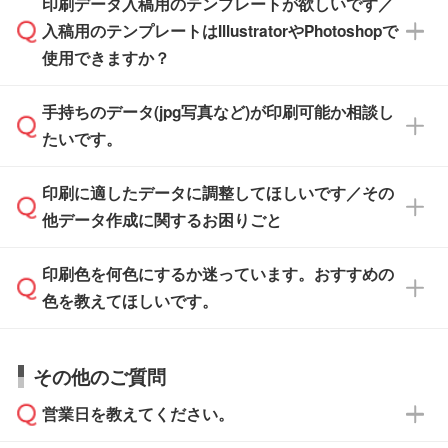
印刷データ入稿用のテンプレートが欲しいです／
ザインソフトがなくても安心です。
IllustratorやPhotoshop、CLIP STUDIOなどのデ
※沖縄・離島は追加日数がかかります。
入稿用のテンプレートはIllustratorやPhotoshopで
ザインソフトでこだわりのデザインを作成した
また、「
データ作成サービス
」もご利用いただ
使用できますか？
い方は、
完全データ入稿
がおすすめです。
けます。ご希望の文言・書体・印刷色をお知ら
「.ai」形式または「.psd」形式で保存し、お見
せいただければ、弊社にて無料でデザインデー
積・ご注文フォームにアップロードしてご入稿
手持ちのデータ(jpg写真など)が印刷可能か相談し
一部商品は入稿用テンプレートのご用意があり
タを1点作成いたします。
ください。
たいです。
ます。各商品ページの『印刷方法・テンプレー
ト』からダウンロードをお願いいたします。
ご入稿後は経験豊富なスタッフがデータに不備
印刷に適したデータに調整してほしいです／その
入稿用のテンプレートはPDF形式ですが、
印刷に適したデータ・解像度かどうか、担当ス
がないかチェックし、お客様と確認してから印
IllustratorやPhotoshopで開いてご利用いただけ
他データ作成に関するお困りごと
タッフが事前に確認いたします。
刷に進みますので、ご安心ください。
ます。詳しい手順は「
入稿テンプレートの使い
データはお見積・ご注文・
お問い合わせフォー
方
」をご確認ください。
印刷色を何色にするか迷っています。おすすめの
ム
へ添付いただくか、担当スタッフ宛にメール
データ作成でお困りの際には、担当スタッフが
でお送りください。
色を教えてほしいです。
サポートいたしますのでお気軽にご相談くださ
仕上がりに影響しそうな点もチェックいたしま
い。
すので、データのご相談だけでもお気軽にお問
お問い合わせフォーム
や、見積/注文フォーム
お見積・ご注文・
お問い合わせフォーム
からご
その他のご質問
い合わせください。
から添付してお送りください。
相談いただきますと、担当スタッフがお客様の
ご希望や商品の本体色を確認し、印刷色をご提
営業日を教えてください。
なお、印刷用データの作り方に関する詳細は、
・解像度の低いデータをトレース/調整してほ
案させていただきます。