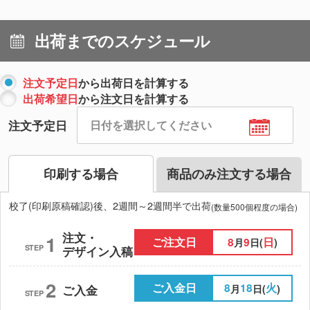
出荷までのスケジュール
注文予定日
から出荷日を計算する
出荷希望日
から注文日を計算する
注文予定日
印刷する場合
商品のみ注文する場合
校了(印刷原稿確認)後、2週間～2週間半で出荷
(数量500個程度の場合)
注文・
1
ご注文日
8
9
日
月
日(
)
STEP
デザイン入稿
2
ご入金日
8
18
火
月
日(
)
ご入金
STEP