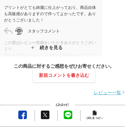
プリントがとても綺麗に仕上がっており、商品自体
も高級感がありますので作ってよかったです。あり
がとうございました！
スタッフコメント
この度はレビュー投稿をいただきありがとうござい
続きを見る
ます。
蓋付き真空ステンレスマグカップ400mlのご注文で
は、いつもご利用いただき誠にありがとうございま
この商品に対するご感想をぜひお寄せください。
す。
今回もレビューをお寄せいただき、大変嬉しく拝見
新規コメントを書き込む
いたしました。
仕上がりにもご満足いただけたとのことで安心して
レビュー一覧
おります。
今後も変わらぬご愛顧をいただけるよう、丁寧で迅
速な対応を心がけてまいります。
またのご利用を心よりお待ちしております。