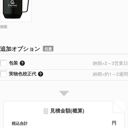
側面
追加オプション
任意
包装
納期+2～3営業日
実物色校正代
納期+約1～2週間
見積金額(概算)
円
税込合計