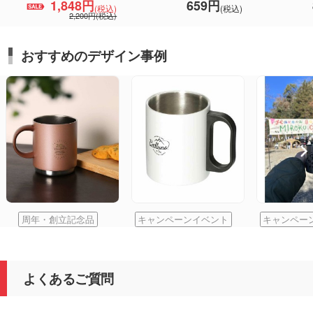
1,848円
659円
(税込)
(税込)
2,200円(税込)
おすすめのデザイン事例
周年・創立記念品
キャンペーンイベント
キャンペー
よくあるご質問