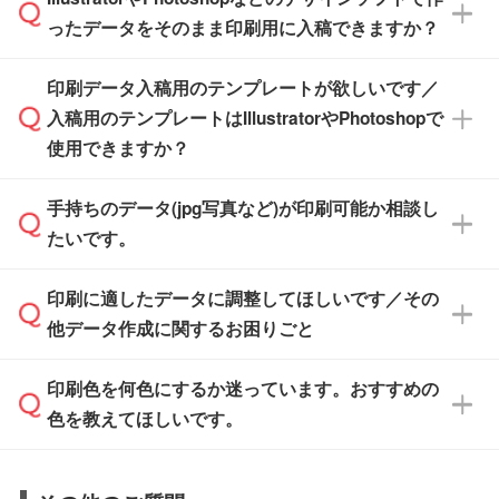
無料の「
デザインシミュレーター
」を使えば、
箱の作成は原則承っておりません。
たします。
ったデータをそのまま印刷用に入稿できますか？
PCやスマホから簡単にデザインを作成できま
す。スタンプやテンプレートも豊富なので、デ
※土日祝日を除く営業日換算です。
印刷データ入稿用のテンプレートが欲しいです／
ザインソフトがなくても安心です。
IllustratorやPhotoshop、CLIP STUDIOなどのデ
※沖縄・離島は追加日数がかかります。
入稿用のテンプレートはIllustratorやPhotoshopで
ザインソフトでこだわりのデザインを作成した
また、「
データ作成サービス
」もご利用いただ
使用できますか？
い方は、
完全データ入稿
がおすすめです。
けます。ご希望の文言・書体・印刷色をお知ら
「.ai」形式または「.psd」形式で保存し、お見
せいただければ、弊社にて無料でデザインデー
積・ご注文フォームにアップロードしてご入稿
手持ちのデータ(jpg写真など)が印刷可能か相談し
一部商品は入稿用テンプレートのご用意があり
タを1点作成いたします。
ください。
たいです。
ます。各商品ページの『印刷方法・テンプレー
ト』からダウンロードをお願いいたします。
ご入稿後は経験豊富なスタッフがデータに不備
印刷に適したデータに調整してほしいです／その
入稿用のテンプレートはPDF形式ですが、
印刷に適したデータ・解像度かどうか、担当ス
がないかチェックし、お客様と確認してから印
IllustratorやPhotoshopで開いてご利用いただけ
他データ作成に関するお困りごと
タッフが事前に確認いたします。
刷に進みますので、ご安心ください。
ます。詳しい手順は「
入稿テンプレートの使い
データはお見積・ご注文・
お問い合わせフォー
方
」をご確認ください。
印刷色を何色にするか迷っています。おすすめの
ム
へ添付いただくか、担当スタッフ宛にメール
データ作成でお困りの際には、担当スタッフが
でお送りください。
色を教えてほしいです。
サポートいたしますのでお気軽にご相談くださ
仕上がりに影響しそうな点もチェックいたしま
い。
すので、データのご相談だけでもお気軽にお問
お問い合わせフォーム
や、見積/注文フォーム
お見積・ご注文・
お問い合わせフォーム
からご