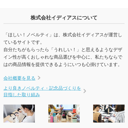
・デザインにQRコードを入れたい／QRコード
株式会社イディアスについて
を生成してほしい
URLをご指定いただければ、QRコードを生成
いたします。配置のご相談にも応じています。
「ほしい！ノベルティ」は、株式会社イディアスが運営し
→
詳しく見る
ているサイトです。
自分たちがもらったら「うれしい！」と思えるようなデザ
イン性が高くおしゃれな商品選びを中心に、私たちならで
はの商品情報を提供できるようにいつも心掛けています。
会社概要を見る
より良きノベルティ・記念品づくりを
目指した取り組み