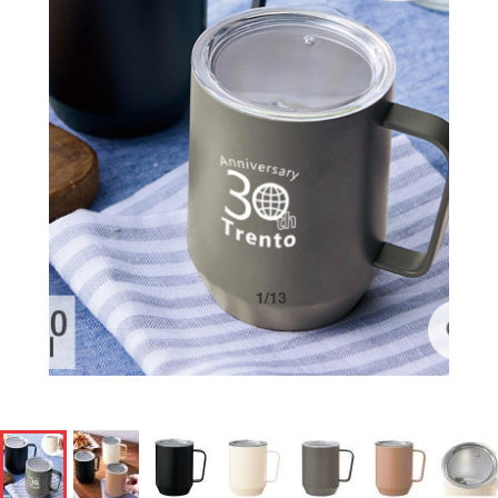
1
/
13