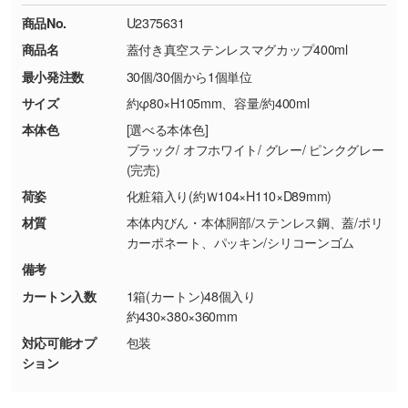
ください。
18:00(土日祝日除く)
商品No.
U2375631
・コーポレートカラーを使って印刷したい／印
お問い合わせフォームはこちら
商品名
蓋付き真空ステンレスマグカップ400ml
【返品・交換ができない場合】
刷色にこだわりがある
最小発注数
30個/30個から1個単位
・お客様の元で商品を加工された場合、または
DIC・PANTONEなどのカラーチップの指定や、
商品が破損した場合
現物支給による色指定も承っております。→
詳
サイズ
約φ80×H105mm、容量/約400ml
・商品到着後7日以上経過している場合
しく見る
本体色
[選べる本体色]
・お客様のご都合による返品・交換依頼(商
ブラック/ オフホワイト/ グレー/ ピンクグレー
品・色・数量などの注文間違い等)
・背景がある画像からキャラクター部分だけを
(完売)
使いたいです
荷姿
化粧箱入り(約Ｗ104×H110×D89mm)
シンプルな背景のデータや、使いたいキャラク
材質
本体内びん・本体胴部/ステンレス鋼、蓋/ポリ
ター部分の輪郭がはっきりしているデータは切
カーポネート、パッキン/シリコーンゴム
り抜き処理が可能です。→
詳しく見る
備考
カートン入数
1箱(カートン)48個入り
・持っているデータの背景が足りない／塗り足
約430×380×360mm
しの作り方が分からない
対応可能オプ
包装
印刷したいデータが印刷範囲よりも小さい場
ション
合、シンプルな色・柄の背景であれば拡張が可
能です。→
詳しく見る