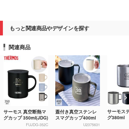
もっと関連商品やデザインを探す
関連商品
サーモス
サーモス 真空断熱マ
蓋付き真空ステンレ
グ380ml
グカップ 350ml(JDG)
スマグカップ400ml
FUJDG-352C
U2375631