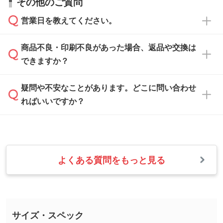
その他のご質問
い合わせください。
から添付してお送りください。
相談いただきますと、担当スタッフがお客様の
ご希望や商品の本体色を確認し、印刷色をご提
営業日を教えてください。
なお、印刷用データの作り方に関する詳細は、
・解像度の低いデータをトレース/調整してほ
案させていただきます。
「
完全データ入稿
」をご参照ください。
しい
本体色がブラック、ネイビーなど濃色の場合は
商品不良・印刷不良があった場合、返品や交換は
営業日は平日の10:00～18:00で、土日祝日はお
解像度の低い画像や、手書きのイラスト、写真
白色か淡い色の印刷色をおすすめしておりま
できますか？
休みとなります。注文・見積・お問い合わせ
などを、印刷に適したベクターデータに変換し
す。
は、土日祝日でもお送りいただければ、出社後
ます。→
詳しく見る
本体色がナチュラルなど淡色の場合、印刷をく
疑問や不安なことがあります。どこに問い合わせ
速やかに対応いたします。
お手数をお掛けいたしますが、至急担当スタッ
っきりと目立たせたいときは濃い印刷色が、柔
ればいいですか？
フまでご連絡ください。商品の状況を確認し、
・フルカラーデータを1色に変換してほしい
らかい雰囲気にしたいときは淡い印刷色が映え
改めてご案内いたします。
シルク印刷、レーザー彫刻など印刷方法にあわ
ます。
せて、フルカラーのデータを1色になおしま
お問い合わせフォームをご利用ください。1営
【返品・交換の対象】
す。→
詳しく見る
業日以内に担当スタッフよりメールにてご連絡
また、お選びいただいた印刷色が本体色に合わ
・お届け時に商品が損傷・故障している場合
いたします。
ない場合や仕上がりに影響しそうな場合は、ス
よくある質問をもっと見る
・ご注文と異なる商品が届いた場合
・1色印刷でグラデーションや濃淡を表現した
お急ぎの場合はお電話でのご質問も受け付けて
タッフから別の色をご案内することもございま
・印刷不良があった場合
い
おります。下記電話番号までお問い合わせくだ
す。
※印刷不良は原則として“再印刷”でご対応させ
網点という技法で濃淡を表現することができま
さい。
ていただいております。
す。濃淡の差が分かるデータに調整いたしま
サイズ・スペック
※詳しくは「
商品の良品基準について
」をご覧
す。→
詳しく見る
TEL：0422-29-9911 営業時間10:00～