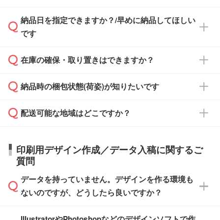
す。
み発行しております。商品への同梱はしておら
納品日を指定できますか？/早めに納品してほしい
ず、通常はPDFデータをメール添付でお送りし
・印刷する場合(500個程度)
また、卒業・卒園記念品で対策委員会や個人様
です
ます。
ご入金、イメージ画像の校了から約2週間～2
からご注文いただく場合でも、お支払い元が学
原本の郵送をご希望の場合は、担当スタッフま
週間半でご納品いたします。
校や幼稚園・保育園であれば、同様の条件でご
たは注文フォームの『ご注文に関する備考欄』
在庫の確保・取り置きはできますか？
ご希望の納期がある場合は、お問い合わせ・お
対応できる場合がございます。
よりお知らせください。
・商品のみ注文する場合(サンプル購入を含む)
見積もり・ご注文時にその旨をお知らせくださ
ご希望の際は担当スタッフまでお気軽にご相談
ご入金確認後、1～2営業日で出荷いたしま
納品時の梱包状態(荷姿)が知りたいです
い。
ご入金確認後に在庫を確保し、注文確定のご連
ください。
す。
在庫状況や印刷スケジュールを確認のうえ、対
絡を致します。ご入金いただくまで在庫の確保
応が可能かご案内いたします。
配送可能な地域はどこですか？
はできかねますので予めご了承ください。
商品によって異なります。各ページにある商品
納期は商品や数量、印刷方法、ご納品場所、在
また、お急ぎで印刷をご希望の場合は、最短5
詳細の荷姿欄をご確認ください。
庫の有無によって異なります。正確な日程はス
営業日で出荷可能な商品もご用意しておりま
【箱入り】 商品がひとつずつ箱に入っていま
日本全国へお届けが可能です。なお、海外への
タッフまでお問い合わせください。
印刷用デザイン作成／データ入稿に関するご
す。>>
対象商品はこちら
す。(白箱、化粧箱、ブリスターパックなど)
直接納品は行っておりませんので予めご了承く
質問
※最短出荷日は商品によって異なります。各商
【袋入り】 商品がひとつずつ袋に入っていま
ださい。
また、商品ページ内の「出荷までのスケジュー
品ページにてご確認ください
す。(透明袋、デザイン袋など)
データを持っていません。デザインを作る環境も
ル」に注文予定日をご入力いただくと、おおよ
【個包装なし】 個包装がされていない状態で
ないのですが、どうしたら良いですか？
その締切日や出荷目安をご確認いただけます。
納品します。
商品在庫や印刷ラインを確保するためにも、商
※化粧箱から白箱への入れ替えや、オリジナル
IllustratorやPhotoshopなどのデザインソフトで作
品が決まりましたらお早めのご発注をお願いい