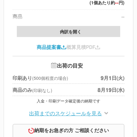
--
(1個あたり約
円)
商品
--
製版代
--
内訳を開く
印刷代
--
商品提案書
概算見積PDF
送料
--
※
北海道・沖縄・離島 別途
追加オプション
--
出荷の目安
円
税別合計
9
1
印刷あり
月
日(火)
(500個程度の場合)
※
上記小計は税別です
8
19
商品のみ
月
日(水)
(印刷なし)
入金・印刷データ確定後の納期です
出荷までのスケジュールを見る
納期をお急ぎの方 ご相談ください