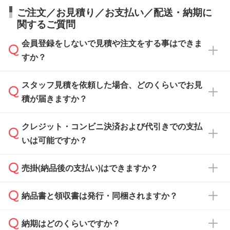
ご注文／お見積り／お支払い／配送・納期に
関するご質問
会員登録をしないで見積や注文をする事はできま
すか？
スタッフ見積を依頼した場合、どのくらいでお見
可能です。見積・注文フォームにて『ゲストの
積が届きますか？
まま進む』ボタンからお進みのうえ、ご依頼く
ださい。
クレジット・コンビニ決済および代引きでの支払
通常、翌営業日までにお送りしております。混
いは可能ですか？
雑状況によっては、お時間をいただくこともご
ざいます。予めご了承ください。土日祝日にご
売掛(納品後の支払い)はできますか？
依頼いただいた場合は、翌営業日以降のご連絡
銀行振込のみのご対応となります。
となります。
納品書と領収書は発行・同梱されますか？
基本的には先入金をお願いしておりますが、自
治体・行政機関・学校・病院・上場企業様 な
納期はどのくらいですか？
どの場合は、月末締め翌月末払いに対応可能で
納品書・領収書は ご依頼をいただいた場合の