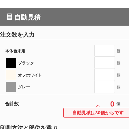
自動見積
注文数を入力
本体色未定
個
ブラック
個
オフホワイト
個
グレー
個
0
合計数
個
自動見積は30個からです
印刷方法と部位を選ぶ