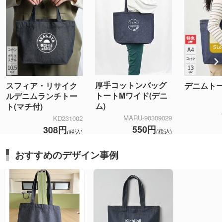
厚手コットンバッグ
スフィア・リサイク
デニムトー
トートMワイド(デニ
ルデニムランチトー
ム)
ト(マチ付)
MARU-90309029
KD231002
550円
308円
(税込)
(税込)
おすすめのデザイン事例