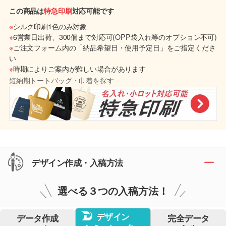
この商品は
特急印刷
対応可能です
※
シルク印刷1色のみ対象
※
6営業日出荷、300個まで対応可(OPP袋入れ等のオプション不可)
※
ご注文フォーム内の「納品希望日・使用予定日」をご指定くださ
い
※
時期によりご案内が難しい場合があります
短納期トートバッグ・巾着を探す
デザイン作成・入稿方法
選べる３つの入稿方法！
デザイン
データ作成
完全データ