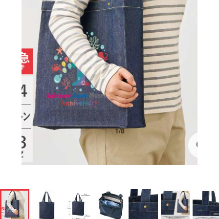
1
/
8