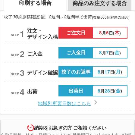
印刷する場合
商品のみ注文する場合
校了(印刷原稿確認)後、2週間～2週間半で出荷
(数量500個程度の場合)
注文・
1
ご注文日
8
6
木
月
日(
)
STEP
デザイン入稿
2
ご入金日
8
7
金
月
日(
)
ご入金
STEP
3
校了のお返事
8
17
月
月
日(
)
デザイン確認
STEP
4
出荷日
8
28
金
月
日(
)
出荷
STEP
地域別所要日数はこちら
納期をお急ぎの方 ご相談ください
自動見積後、注文・見積フォームに納品希望日をご入力のうえご依頼