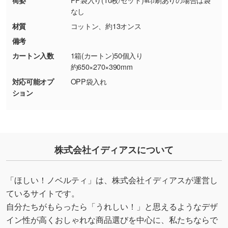
シンプルな背景のデータや、使いたいキャラク
なし
ター部分の輪郭がはっきりしているデータは切
材質
コットン、約13オンス
り抜き処理が可能です。→
詳しく見る
備考
カートン入数
1箱(カートン)50個入り
・持っているデータの背景が足りない／塗り足
約650×270×390mm
しの作り方が分からない
対応可能オプ
OPP袋入れ
印刷したいデータが印刷範囲よりも小さい場
ション
合、シンプルな色・柄の背景であれば拡張が可
能です。→
詳しく見る
・デザインにQRコードを入れたい／QRコード
株式会社イディアスについて
を生成してほしい
URLをご指定いただければ、QRコードを生成
いたします。配置のご相談にも応じています。
「ほしい！ノベルティ」は、株式会社イディアスが運営し
→
詳しく見る
ているサイトです。
自分たちがもらったら「うれしい！」と思えるようなデザ
イン性が高くおしゃれな商品選びを中心に、私たちならで