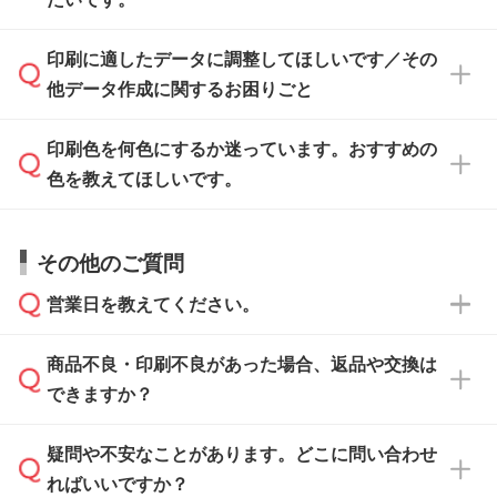
ます。各商品ページの『印刷方法・テンプレー
ト』からダウンロードをお願いいたします。
ご入稿後は経験豊富なスタッフがデータに不備
印刷に適したデータに調整してほしいです／その
入稿用のテンプレートはPDF形式ですが、
印刷に適したデータ・解像度かどうか、担当ス
がないかチェックし、お客様と確認してから印
IllustratorやPhotoshopで開いてご利用いただけ
他データ作成に関するお困りごと
タッフが事前に確認いたします。
刷に進みますので、ご安心ください。
ます。詳しい手順は「
入稿テンプレートの使い
データはお見積・ご注文・
お問い合わせフォー
方
」をご確認ください。
印刷色を何色にするか迷っています。おすすめの
ム
へ添付いただくか、担当スタッフ宛にメール
データ作成でお困りの際には、担当スタッフが
でお送りください。
色を教えてほしいです。
サポートいたしますのでお気軽にご相談くださ
仕上がりに影響しそうな点もチェックいたしま
い。
すので、データのご相談だけでもお気軽にお問
お問い合わせフォーム
や、見積/注文フォーム
お見積・ご注文・
お問い合わせフォーム
からご
その他のご質問
い合わせください。
から添付してお送りください。
相談いただきますと、担当スタッフがお客様の
ご希望や商品の本体色を確認し、印刷色をご提
営業日を教えてください。
なお、印刷用データの作り方に関する詳細は、
・解像度の低いデータをトレース/調整してほ
案させていただきます。
「
完全データ入稿
」をご参照ください。
しい
本体色がブラック、ネイビーなど濃色の場合は
商品不良・印刷不良があった場合、返品や交換は
営業日は平日の10:00～18:00で、土日祝日はお
解像度の低い画像や、手書きのイラスト、写真
白色か淡い色の印刷色をおすすめしておりま
できますか？
休みとなります。注文・見積・お問い合わせ
などを、印刷に適したベクターデータに変換し
す。
は、土日祝日でもお送りいただければ、出社後
ます。→
詳しく見る
本体色がナチュラルなど淡色の場合、印刷をく
疑問や不安なことがあります。どこに問い合わせ
速やかに対応いたします。
お手数をお掛けいたしますが、至急担当スタッ
っきりと目立たせたいときは濃い印刷色が、柔
ればいいですか？
フまでご連絡ください。商品の状況を確認し、
・フルカラーデータを1色に変換してほしい
らかい雰囲気にしたいときは淡い印刷色が映え