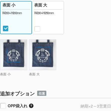
表面 大
表面 小
W230×H250mm
W200×H200mm
表面 小
表面 大
追加オプション
任意
OPP袋入れ
納期+2～3営業日