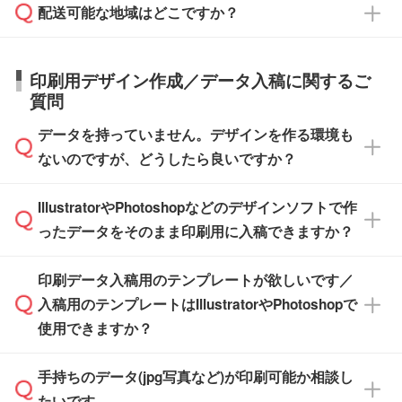
応が可能かご案内いたします。
配送可能な地域はどこですか？
はできかねますので予めご了承ください。
商品によって異なります。各ページにある商品
納期は商品や数量、印刷方法、ご納品場所、在
また、お急ぎで印刷をご希望の場合は、最短5
詳細の荷姿欄をご確認ください。
庫の有無によって異なります。正確な日程はス
営業日で出荷可能な商品もご用意しておりま
【箱入り】 商品がひとつずつ箱に入っていま
日本全国へお届けが可能です。なお、海外への
タッフまでお問い合わせください。
印刷用デザイン作成／データ入稿に関するご
す。>>
対象商品はこちら
す。(白箱、化粧箱、ブリスターパックなど)
直接納品は行っておりませんので予めご了承く
質問
※最短出荷日は商品によって異なります。各商
【袋入り】 商品がひとつずつ袋に入っていま
ださい。
また、商品ページ内の「出荷までのスケジュー
品ページにてご確認ください
す。(透明袋、デザイン袋など)
データを持っていません。デザインを作る環境も
ル」に注文予定日をご入力いただくと、おおよ
【個包装なし】 個包装がされていない状態で
ないのですが、どうしたら良いですか？
その締切日や出荷目安をご確認いただけます。
納品します。
商品在庫や印刷ラインを確保するためにも、商
※化粧箱から白箱への入れ替えや、オリジナル
IllustratorやPhotoshopなどのデザインソフトで作
品が決まりましたらお早めのご発注をお願いい
無料の「
デザインシミュレーター
」を使えば、
箱の作成は原則承っておりません。
たします。
ったデータをそのまま印刷用に入稿できますか？
PCやスマホから簡単にデザインを作成できま
す。スタンプやテンプレートも豊富なので、デ
※土日祝日を除く営業日換算です。
印刷データ入稿用のテンプレートが欲しいです／
ザインソフトがなくても安心です。
IllustratorやPhotoshop、CLIP STUDIOなどのデ
※沖縄・離島は追加日数がかかります。
入稿用のテンプレートはIllustratorやPhotoshopで
ザインソフトでこだわりのデザインを作成した
また、「
データ作成サービス
」もご利用いただ
使用できますか？
い方は、
完全データ入稿
がおすすめです。
けます。ご希望の文言・書体・印刷色をお知ら
「.ai」形式または「.psd」形式で保存し、お見
せいただければ、弊社にて無料でデザインデー
積・ご注文フォームにアップロードしてご入稿
手持ちのデータ(jpg写真など)が印刷可能か相談し
一部商品は入稿用テンプレートのご用意があり
タを1点作成いたします。
ください。
たいです。