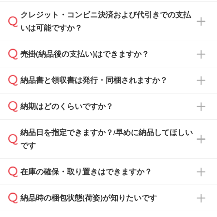
ださい。
クレジット・コンビニ決済および代引きでの支払
通常、翌営業日までにお送りしております。混
いは可能ですか？
雑状況によっては、お時間をいただくこともご
ざいます。予めご了承ください。土日祝日にご
売掛(納品後の支払い)はできますか？
依頼いただいた場合は、翌営業日以降のご連絡
銀行振込のみのご対応となります。
となります。
納品書と領収書は発行・同梱されますか？
基本的には先入金をお願いしておりますが、自
治体・行政機関・学校・病院・上場企業様 な
納期はどのくらいですか？
どの場合は、月末締め翌月末払いに対応可能で
納品書・領収書は ご依頼をいただいた場合の
す。
み発行しております。商品への同梱はしておら
納品日を指定できますか？/早めに納品してほしい
ず、通常はPDFデータをメール添付でお送りし
・印刷する場合(500個程度)
また、卒業・卒園記念品で対策委員会や個人様
です
ます。
ご入金、イメージ画像の校了から約2週間～2
からご注文いただく場合でも、お支払い元が学
原本の郵送をご希望の場合は、担当スタッフま
週間半でご納品いたします。
校や幼稚園・保育園であれば、同様の条件でご
たは注文フォームの『ご注文に関する備考欄』
在庫の確保・取り置きはできますか？
ご希望の納期がある場合は、お問い合わせ・お
対応できる場合がございます。
よりお知らせください。
・商品のみ注文する場合(サンプル購入を含む)
見積もり・ご注文時にその旨をお知らせくださ
ご希望の際は担当スタッフまでお気軽にご相談
ご入金確認後、1～2営業日で出荷いたしま
納品時の梱包状態(荷姿)が知りたいです
い。
ご入金確認後に在庫を確保し、注文確定のご連
ください。
す。
在庫状況や印刷スケジュールを確認のうえ、対
絡を致します。ご入金いただくまで在庫の確保