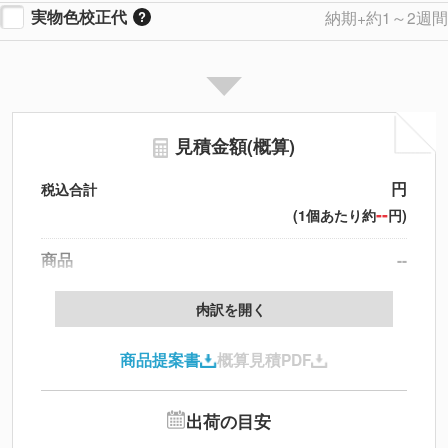
実物色校正代
納期+約1～2週間
見積金額(概算)
円
税込合計
--
(1個あたり約
円)
商品
--
製版代
--
内訳を開く
印刷代
--
商品提案書
概算見積PDF
送料
--
※
北海道・沖縄・離島 別途
追加オプション
--
出荷の目安
円