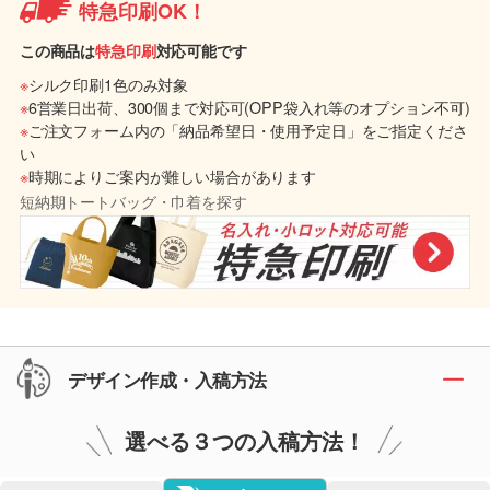
特急印刷OK！
この商品は
特急印刷
対応可能です
※
シルク印刷1色のみ対象
※
6営業日出荷、300個まで対応可(OPP袋入れ等のオプション不可)
※
ご注文フォーム内の「納品希望日・使用予定日」をご指定くださ
い
※
時期によりご案内が難しい場合があります
短納期トートバッグ・巾着を探す
デザイン作成・入稿方法
選べる３つの入稿方法！