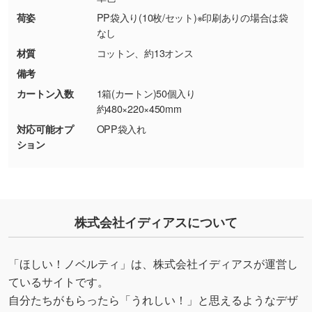
使いたいです
荷姿
PP袋入り(10枚/セット)※印刷ありの場合は袋
シンプルな背景のデータや、使いたいキャラク
なし
ター部分の輪郭がはっきりしているデータは切
材質
コットン、約13オンス
り抜き処理が可能です。→
詳しく見る
備考
カートン入数
1箱(カートン)50個入り
・持っているデータの背景が足りない／塗り足
約480×220×450mm
しの作り方が分からない
対応可能オプ
OPP袋入れ
印刷したいデータが印刷範囲よりも小さい場
ション
合、シンプルな色・柄の背景であれば拡張が可
能です。→
詳しく見る
・デザインにQRコードを入れたい／QRコード
株式会社イディアスについて
を生成してほしい
URLをご指定いただければ、QRコードを生成
いたします。配置のご相談にも応じています。
「ほしい！ノベルティ」は、株式会社イディアスが運営し
→
詳しく見る
ているサイトです。
自分たちがもらったら「うれしい！」と思えるようなデザ