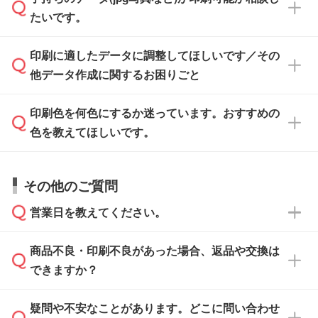
一部商品は入稿用テンプレートのご用意があり
タを1点作成いたします。
ください。
たいです。
ます。各商品ページの『印刷方法・テンプレー
ト』からダウンロードをお願いいたします。
ご入稿後は経験豊富なスタッフがデータに不備
印刷に適したデータに調整してほしいです／その
入稿用のテンプレートはPDF形式ですが、
印刷に適したデータ・解像度かどうか、担当ス
がないかチェックし、お客様と確認してから印
IllustratorやPhotoshopで開いてご利用いただけ
他データ作成に関するお困りごと
タッフが事前に確認いたします。
刷に進みますので、ご安心ください。
ます。詳しい手順は「
入稿テンプレートの使い
データはお見積・ご注文・
お問い合わせフォー
方
」をご確認ください。
印刷色を何色にするか迷っています。おすすめの
ム
へ添付いただくか、担当スタッフ宛にメール
データ作成でお困りの際には、担当スタッフが
でお送りください。
色を教えてほしいです。
サポートいたしますのでお気軽にご相談くださ
仕上がりに影響しそうな点もチェックいたしま
い。
すので、データのご相談だけでもお気軽にお問
お問い合わせフォーム
や、見積/注文フォーム
お見積・ご注文・
お問い合わせフォーム
からご
その他のご質問
い合わせください。
から添付してお送りください。
相談いただきますと、担当スタッフがお客様の
ご希望や商品の本体色を確認し、印刷色をご提
営業日を教えてください。
なお、印刷用データの作り方に関する詳細は、
・解像度の低いデータをトレース/調整してほ
案させていただきます。
「
完全データ入稿
」をご参照ください。
しい
本体色がブラック、ネイビーなど濃色の場合は
商品不良・印刷不良があった場合、返品や交換は
営業日は平日の10:00～18:00で、土日祝日はお
解像度の低い画像や、手書きのイラスト、写真
白色か淡い色の印刷色をおすすめしておりま
できますか？
休みとなります。注文・見積・お問い合わせ
などを、印刷に適したベクターデータに変換し
す。
は、土日祝日でもお送りいただければ、出社後
ます。→
詳しく見る
本体色がナチュラルなど淡色の場合、印刷をく
疑問や不安なことがあります。どこに問い合わせ
速やかに対応いたします。
お手数をお掛けいたしますが、至急担当スタッ
っきりと目立たせたいときは濃い印刷色が、柔