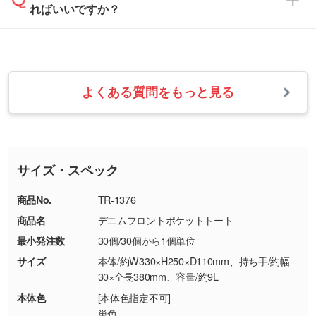
ればいいですか？
フまでご連絡ください。商品の状況を確認し、
・フルカラーデータを1色に変換してほしい
らかい雰囲気にしたいときは淡い印刷色が映え
改めてご案内いたします。
シルク印刷、レーザー彫刻など印刷方法にあわ
ます。
せて、フルカラーのデータを1色になおしま
お問い合わせフォームをご利用ください。1営
【返品・交換の対象】
す。→
詳しく見る
業日以内に担当スタッフよりメールにてご連絡
また、お選びいただいた印刷色が本体色に合わ
・お届け時に商品が損傷・故障している場合
いたします。
ない場合や仕上がりに影響しそうな場合は、ス
よくある質問をもっと見る
・ご注文と異なる商品が届いた場合
・1色印刷でグラデーションや濃淡を表現した
お急ぎの場合はお電話でのご質問も受け付けて
タッフから別の色をご案内することもございま
・印刷不良があった場合
い
おります。下記電話番号までお問い合わせくだ
す。
※印刷不良は原則として“再印刷”でご対応させ
網点という技法で濃淡を表現することができま
さい。
ていただいております。
す。濃淡の差が分かるデータに調整いたしま
サイズ・スペック
※詳しくは「
商品の良品基準について
」をご覧
す。→
詳しく見る
TEL：0422-29-9911 営業時間10:00～
ください。
18:00(土日祝日除く)
商品No.
TR-1376
・コーポレートカラーを使って印刷したい／印
お問い合わせフォームはこちら
商品名
デニムフロントポケットトート
【返品・交換ができない場合】
刷色にこだわりがある
最小発注数
30個/30個から1個単位
・お客様の元で商品を加工された場合、または
DIC・PANTONEなどのカラーチップの指定や、
商品が破損した場合
現物支給による色指定も承っております。→
詳
サイズ
本体/約W330×H250×D110mm、持ち手/約幅
・商品到着後7日以上経過している場合
しく見る
30×全長380mm、容量/約9L
・お客様のご都合による返品・交換依頼(商
本体色
[本体色指定不可]
品・色・数量などの注文間違い等)
・背景がある画像からキャラクター部分だけを
単色