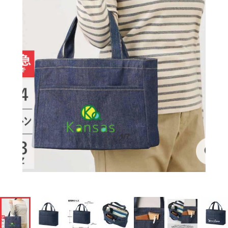
1
/
7