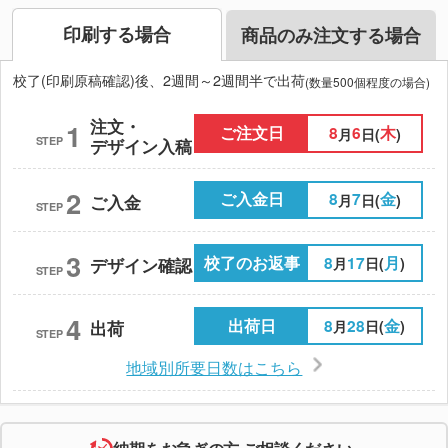
印刷する場合
商品のみ注文する場合
校了(印刷原稿確認)後、2週間～2週間半で出荷
(数量500個程度の場合)
注文・
1
ご注文日
8
6
木
月
日(
)
STEP
デザイン入稿
2
ご入金日
8
7
金
月
日(
)
ご入金
STEP
3
校了のお返事
8
17
月
月
日(
)
デザイン確認
STEP
4
出荷日
8
28
金
月
日(
)
出荷
STEP
地域別所要日数はこちら