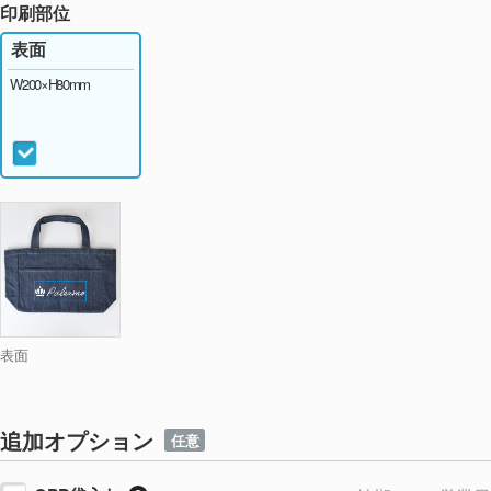
印刷部位
表面
W200×H80mm
表面
追加オプション
任意