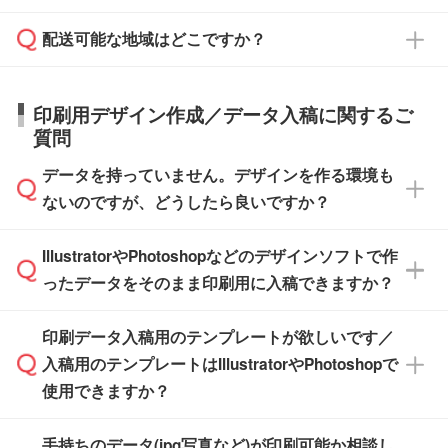
す。
在庫状況や印刷スケジュールを確認のうえ、対
絡を致します。ご入金いただくまで在庫の確保
応が可能かご案内いたします。
配送可能な地域はどこですか？
はできかねますので予めご了承ください。
商品によって異なります。各ページにある商品
納期は商品や数量、印刷方法、ご納品場所、在
また、お急ぎで印刷をご希望の場合は、最短5
詳細の荷姿欄をご確認ください。
庫の有無によって異なります。正確な日程はス
営業日で出荷可能な商品もご用意しておりま
【箱入り】 商品がひとつずつ箱に入っていま
日本全国へお届けが可能です。なお、海外への
タッフまでお問い合わせください。
印刷用デザイン作成／データ入稿に関するご
す。>>
対象商品はこちら
す。(白箱、化粧箱、ブリスターパックなど)
直接納品は行っておりませんので予めご了承く
質問
※最短出荷日は商品によって異なります。各商
【袋入り】 商品がひとつずつ袋に入っていま
ださい。
また、商品ページ内の「出荷までのスケジュー
品ページにてご確認ください
す。(透明袋、デザイン袋など)
データを持っていません。デザインを作る環境も
ル」に注文予定日をご入力いただくと、おおよ
【個包装なし】 個包装がされていない状態で
ないのですが、どうしたら良いですか？
その締切日や出荷目安をご確認いただけます。
納品します。
商品在庫や印刷ラインを確保するためにも、商
※化粧箱から白箱への入れ替えや、オリジナル
IllustratorやPhotoshopなどのデザインソフトで作
品が決まりましたらお早めのご発注をお願いい
無料の「
デザインシミュレーター
」を使えば、
箱の作成は原則承っておりません。
たします。
ったデータをそのまま印刷用に入稿できますか？
PCやスマホから簡単にデザインを作成できま
す。スタンプやテンプレートも豊富なので、デ
※土日祝日を除く営業日換算です。
印刷データ入稿用のテンプレートが欲しいです／
ザインソフトがなくても安心です。
IllustratorやPhotoshop、CLIP STUDIOなどのデ
※沖縄・離島は追加日数がかかります。
入稿用のテンプレートはIllustratorやPhotoshopで
ザインソフトでこだわりのデザインを作成した
また、「
データ作成サービス
」もご利用いただ
使用できますか？
い方は、
完全データ入稿
がおすすめです。
けます。ご希望の文言・書体・印刷色をお知ら
「.ai」形式または「.psd」形式で保存し、お見
せいただければ、弊社にて無料でデザインデー
積・ご注文フォームにアップロードしてご入稿
手持ちのデータ(jpg写真など)が印刷可能か相談し