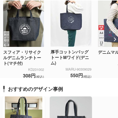
厚手コットンバッグ
スフィア・リサイク
デニムマ
トートMワイド(デニ
ルデニムランチトー
ム)
ト(マチ付)
MARU-90309029
KD231002
550円
308円
(税込)
(税込)
おすすめのデザイン事例