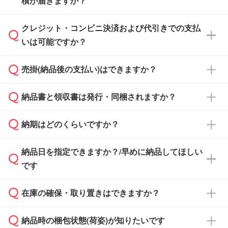
積が届きますか？
まま進む』ボタンからお進みのうえ、ご依頼く
ださい。
クレジット・コンビニ決済および代引きでの支払
通常、翌営業日までにお送りしております。混
いは可能ですか？
雑状況によっては、お時間をいただくこともご
ざいます。予めご了承ください。土日祝日にご
売掛(納品後の支払い)はできますか？
依頼いただいた場合は、翌営業日以降のご連絡
銀行振込のみのご対応となります。
となります。
納品書と領収書は発行・同梱されますか？
基本的には先入金をお願いしておりますが、自
治体・行政機関・学校・病院・上場企業様 な
納期はどのくらいですか？
どの場合は、月末締め翌月末払いに対応可能で
納品書・領収書は ご依頼をいただいた場合の
す。
み発行しております。商品への同梱はしておら
納品日を指定できますか？/早めに納品してほしい
ず、通常はPDFデータをメール添付でお送りし
・印刷する場合(500個程度)
また、卒業・卒園記念品で対策委員会や個人様
です
ます。
ご入金、イメージ画像の校了から約2週間～2
からご注文いただく場合でも、お支払い元が学
原本の郵送をご希望の場合は、担当スタッフま
週間半でご納品いたします。
校や幼稚園・保育園であれば、同様の条件でご
たは注文フォームの『ご注文に関する備考欄』
在庫の確保・取り置きはできますか？
ご希望の納期がある場合は、お問い合わせ・お
対応できる場合がございます。
よりお知らせください。
・商品のみ注文する場合(サンプル購入を含む)
見積もり・ご注文時にその旨をお知らせくださ
ご希望の際は担当スタッフまでお気軽にご相談
ご入金確認後、1～2営業日で出荷いたしま
納品時の梱包状態(荷姿)が知りたいです
い。
ご入金確認後に在庫を確保し、注文確定のご連
ください。