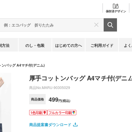
保存済
デザイン
刷方法
のし・包装
はじめての方へ
ご利用ガイド
よく
ンバッグ A4マチ付(デニム)
厚手コットンバッグ A4マチ付(デニム
商品No.
MARU-90305029
499
商品価格
円(税込)
1色印刷
フルカラー印刷
商品提案書ダウンロード