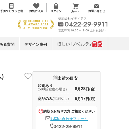
お気に入り
予算で
ピタッと君
ログイン
お問い合わせ
カート
株式会社イディアス
0422-29-9911
営業時間 10:00～18:00 土日祝を除く
ある質問
デザイン事例
)
出荷の目安
印刷あり
8
28
月
日(金)
(500個程度の場合)
8
17
商品のみ
(印刷なし)
月
日(月)
納期をお急ぎの方 ご相談ください
お問い合わせフォーム
0422-29-9911