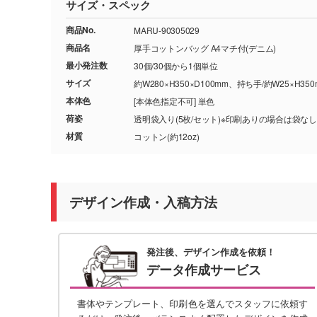
サイズ・スペック
商品No.
MARU-90305029
商品名
厚手コットンバッグ A4マチ付(デニム)
最小発注数
30個/30個から1個単位
サイズ
約W280×H350×D100mm、持ち手/約W25×H35
本体色
[本体色指定不可] 単色
荷姿
透明袋入り(5枚/セット)※印刷ありの場合は袋なし
材質
コットン(約12oz)
デザイン作成・入稿方法
発注後、デザイン作成を依頼！
データ作成サービス
書体やテンプレート、印刷色を選んでスタッフに依頼す