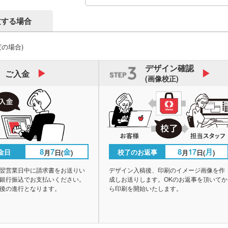
文する場合
度の場合)
デザイン
確認
ご入金
(画像校正)
8
7
金
8
17
月
金日
校了のお返事
月
日(
)
月
日(
)
翌営業日中に請求書をお送りい
デザイン入稿後、印刷のイメージ画像を作
銀行振込でお支払いください。
成しお送りします。OKのお返事を頂いてか
後の進行となります。
ら印刷を開始いたします。