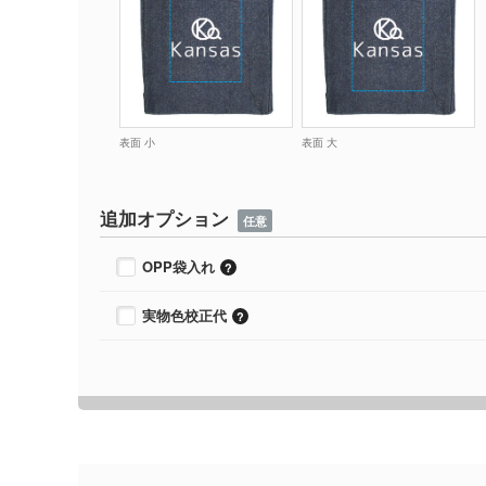
表面 小
表面 大
追加オプション
任意
OPP袋入れ
実物色校正代