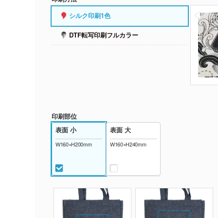
シルク印刷1色
DTF転写印刷フルカラー
印刷部位
表面 小
表面 大
W160×H200mm
W160×H240mm