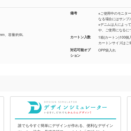
備考
※ご使用中のモニタ
なる場合にはサンプ
※デニムは人によっ
や、ご使用になるに
0mm、容量/約9L
カートン入数
1箱(カートン)100個
カートンサイズはご
対応可能オプ
OPP袋入れ
ション
誰でも今すぐ簡単にデザインが作れる、便利なデザイン