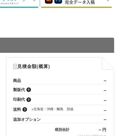
見積金額(概算)
商品
--
製版代
--
印刷代
--
送料
※
北海道・沖縄・離島 別途
--
追加オプション
--
--
円
税別合計
※
上記小計は税別です