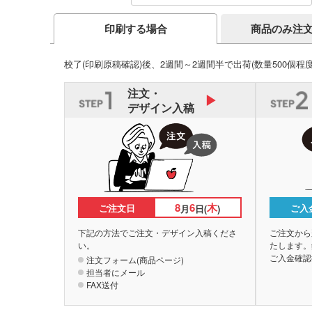
商品のみ注
印刷する場合
校了(印刷原稿確認)後、2週間～2週間半で出荷
(数量500個程
注文・
デザイン入稿
8
6
木
ご注文日
ご入
月
日(
)
下記の方法でご注文・デザイン入稿くださ
ご注文から
い。
たします。
ご入金確認
注文フォーム(商品ページ)
担当者にメール
FAX送付