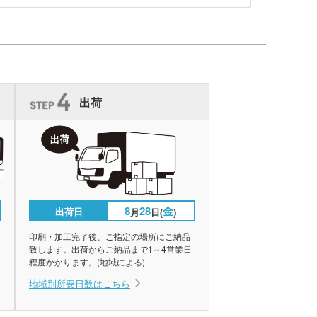
出荷
8
28
金
出荷日
月
日(
)
印刷・加工完了後、ご指定の場所にご納品
致します。出荷からご納品まで1～4営業日
程度かかります。(地域による)
地域別所要日数はこちら