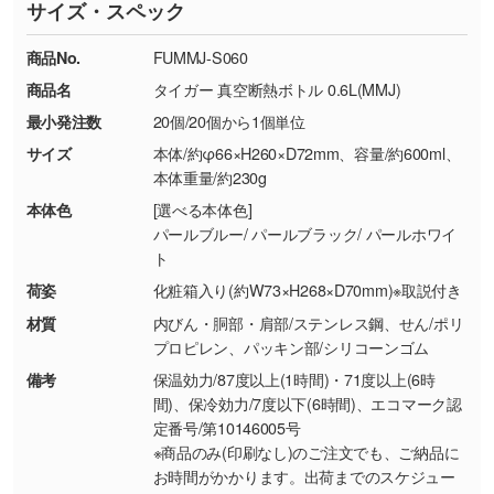
サイズ・スペック
※詳しくは「
商品の良品基準について
」をご覧
す。→
詳しく見る
TEL：0422-29-9911 営業時間10:00～
ください。
18:00(土日祝日除く)
商品No.
FUMMJ-S060
・コーポレートカラーを使って印刷したい／印
お問い合わせフォームはこちら
商品名
タイガー 真空断熱ボトル 0.6L(MMJ)
【返品・交換ができない場合】
刷色にこだわりがある
最小発注数
20個/20個から1個単位
・お客様の元で商品を加工された場合、または
DIC・PANTONEなどのカラーチップの指定や、
商品が破損した場合
現物支給による色指定も承っております。→
詳
サイズ
本体/約φ66×H260×D72mm、容量/約600ml、
・商品到着後7日以上経過している場合
しく見る
本体重量/約230g
・お客様のご都合による返品・交換依頼(商
本体色
[選べる本体色]
品・色・数量などの注文間違い等)
・背景がある画像からキャラクター部分だけを
パールブルー/ パールブラック/ パールホワイ
ト
使いたいです
シンプルな背景のデータや、使いたいキャラク
荷姿
化粧箱入り(約W73×H268×D70mm)※取説付き
ター部分の輪郭がはっきりしているデータは切
材質
内びん・胴部・肩部/ステンレス鋼、せん/ポリ
り抜き処理が可能です。→
詳しく見る
プロピレン、パッキン部/シリコーンゴム
備考
保温効力/87度以上(1時間)・71度以上(6時
・持っているデータの背景が足りない／塗り足
間)、保冷効力/7度以下(6時間)、エコマーク認
しの作り方が分からない
定番号/第10146005号
※商品のみ(印刷なし)のご注文でも、ご納品に
印刷したいデータが印刷範囲よりも小さい場
お時間がかかります。出荷までのスケジュー
合、シンプルな色・柄の背景であれば拡張が可