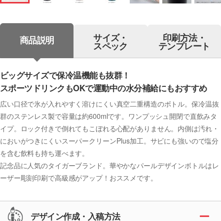
サイズ・
印刷方法・
商品説明
スペック
テンプレート
ビッグサイズで保冷温機能も抜群！
スポーツドリンクもOKで運動中の水分補給にもおすすめ
広い口径で氷が入れやすく溶けにくい真空二重構造のボトル。保冷温抜
群のステンレス製で容量は約600mlです。ワンプッシュ開閉で直飲みタ
イプ。ロック付きで倒れてもこぼれる心配がありません。内側は汚れ・
においがつきにくいスーパークリーンPlus加工。サビにも強いので塩分
を含む飲料も持ち運べます。
記念品に人気のタイガーブランド。華やかなパールデザインボトルはレ
ーザー彫刻印刷で高級感がアップ！おススメです。
デザイン作成・入稿方法