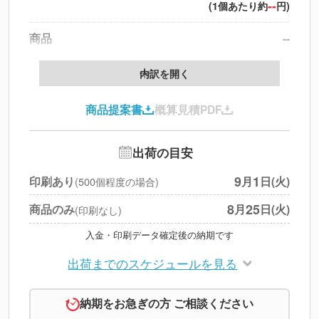
--
(1個あたり約
円)
商品
--
製版代
--
内訳を開く
印刷代
--
商品提案書
概算見積PDF
送料
--
※
北海道・沖縄・離島 別途
追加オプション
--
出荷の目安
円
税別合計
9
1
印刷あり
月
日(火)
(500個程度の場合)
※
上記小計は税別です
8
25
商品のみ
月
日(火)
(印刷なし)
入金・印刷データ確定後の納期です
出荷までのスケジュールを見る
納期をお急ぎの方 ご相談ください