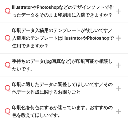
商品在庫や印刷ラインを確保するためにも、商
※化粧箱から白箱への入れ替えや、オリジナル
IllustratorやPhotoshopなどのデザインソフトで作
品が決まりましたらお早めのご発注をお願いい
無料の「
デザインシミュレーター
」を使えば、
箱の作成は原則承っておりません。
たします。
ったデータをそのまま印刷用に入稿できますか？
PCやスマホから簡単にデザインを作成できま
す。スタンプやテンプレートも豊富なので、デ
※土日祝日を除く営業日換算です。
印刷データ入稿用のテンプレートが欲しいです／
ザインソフトがなくても安心です。
IllustratorやPhotoshop、CLIP STUDIOなどのデ
※沖縄・離島は追加日数がかかります。
入稿用のテンプレートはIllustratorやPhotoshopで
ザインソフトでこだわりのデザインを作成した
また、「
データ作成サービス
」もご利用いただ
使用できますか？
い方は、
完全データ入稿
がおすすめです。
けます。ご希望の文言・書体・印刷色をお知ら
「.ai」形式または「.psd」形式で保存し、お見
せいただければ、弊社にて無料でデザインデー
積・ご注文フォームにアップロードしてご入稿
手持ちのデータ(jpg写真など)が印刷可能か相談し
一部商品は入稿用テンプレートのご用意があり
タを1点作成いたします。
ください。
たいです。
ます。各商品ページの『印刷方法・テンプレー
ト』からダウンロードをお願いいたします。
ご入稿後は経験豊富なスタッフがデータに不備
印刷に適したデータに調整してほしいです／その
入稿用のテンプレートはPDF形式ですが、
印刷に適したデータ・解像度かどうか、担当ス
がないかチェックし、お客様と確認してから印
IllustratorやPhotoshopで開いてご利用いただけ
他データ作成に関するお困りごと
タッフが事前に確認いたします。
刷に進みますので、ご安心ください。
ます。詳しい手順は「
入稿テンプレートの使い
データはお見積・ご注文・
お問い合わせフォー
方
」をご確認ください。
印刷色を何色にするか迷っています。おすすめの
ム
へ添付いただくか、担当スタッフ宛にメール
データ作成でお困りの際には、担当スタッフが
でお送りください。
色を教えてほしいです。
サポートいたしますのでお気軽にご相談くださ
仕上がりに影響しそうな点もチェックいたしま
い。