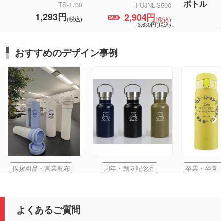
ボトル
TS-1700
FUJNL-S500
1,293円
2,904円
(税込)
(税込)
3,630円(税込)
おすすめのデザイン事例
挨拶粗品・営業配布
周年・創立記念品
卒業・卒園
よくあるご質問