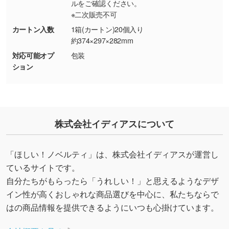
ルをご確認ください。
能です。→
詳しく見る
※二次販売不可
カートン入数
1箱(カートン)20個入り
・デザインにQRコードを入れたい／QRコード
約374×297×282mm
を生成してほしい
対応可能オプ
包装
URLをご指定いただければ、QRコードを生成
ション
いたします。配置のご相談にも応じています。
→
詳しく見る
株式会社イディアスについて
「ほしい！ノベルティ」は、株式会社イディアスが運営し
ているサイトです。
自分たちがもらったら「うれしい！」と思えるようなデザ
イン性が高くおしゃれな商品選びを中心に、私たちならで
はの商品情報を提供できるようにいつも心掛けています。