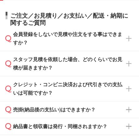
ご注文／お見積り／お支払い／配送・納期に
関するご質問
会員登録をしないで見積や注文をする事はできま
すか？
スタッフ見積を依頼した場合、どのくらいでお見
可能です。見積・注文フォームにて『ゲストの
積が届きますか？
まま進む』ボタンからお進みのうえ、ご依頼く
ださい。
クレジット・コンビニ決済および代引きでの支払
通常、翌営業日までにお送りしております。混
いは可能ですか？
雑状況によっては、お時間をいただくこともご
ざいます。予めご了承ください。土日祝日にご
売掛(納品後の支払い)はできますか？
依頼いただいた場合は、翌営業日以降のご連絡
銀行振込のみのご対応となります。
となります。
納品書と領収書は発行・同梱されますか？
基本的には先入金をお願いしておりますが、自
治体・行政機関・学校・病院・上場企業様 な