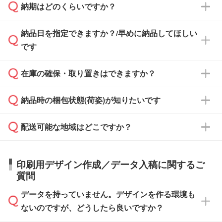
納期はどのくらいですか？
どの場合は、月末締め翌月末払いに対応可能で
納品書・領収書は ご依頼をいただいた場合の
す。
み発行しております。商品への同梱はしておら
納品日を指定できますか？/早めに納品してほしい
ず、通常はPDFデータをメール添付でお送りし
・印刷する場合(500個程度)
また、卒業・卒園記念品で対策委員会や個人様
です
ます。
ご入金、イメージ画像の校了から約2週間～2
からご注文いただく場合でも、お支払い元が学
原本の郵送をご希望の場合は、担当スタッフま
週間半でご納品いたします。
校や幼稚園・保育園であれば、同様の条件でご
たは注文フォームの『ご注文に関する備考欄』
在庫の確保・取り置きはできますか？
ご希望の納期がある場合は、お問い合わせ・お
対応できる場合がございます。
よりお知らせください。
・商品のみ注文する場合(サンプル購入を含む)
見積もり・ご注文時にその旨をお知らせくださ
ご希望の際は担当スタッフまでお気軽にご相談
ご入金確認後、1～2営業日で出荷いたしま
納品時の梱包状態(荷姿)が知りたいです
い。
ご入金確認後に在庫を確保し、注文確定のご連
ください。
す。
在庫状況や印刷スケジュールを確認のうえ、対
絡を致します。ご入金いただくまで在庫の確保
応が可能かご案内いたします。
配送可能な地域はどこですか？
はできかねますので予めご了承ください。
商品によって異なります。各ページにある商品
納期は商品や数量、印刷方法、ご納品場所、在
また、お急ぎで印刷をご希望の場合は、最短5
詳細の荷姿欄をご確認ください。
庫の有無によって異なります。正確な日程はス
営業日で出荷可能な商品もご用意しておりま
【箱入り】 商品がひとつずつ箱に入っていま
日本全国へお届けが可能です。なお、海外への
タッフまでお問い合わせください。
印刷用デザイン作成／データ入稿に関するご
す。>>
対象商品はこちら
す。(白箱、化粧箱、ブリスターパックなど)
直接納品は行っておりませんので予めご了承く
質問
※最短出荷日は商品によって異なります。各商
【袋入り】 商品がひとつずつ袋に入っていま
ださい。
また、商品ページ内の「出荷までのスケジュー
品ページにてご確認ください
す。(透明袋、デザイン袋など)
データを持っていません。デザインを作る環境も
ル」に注文予定日をご入力いただくと、おおよ
【個包装なし】 個包装がされていない状態で
ないのですが、どうしたら良いですか？
その締切日や出荷目安をご確認いただけます。
納品します。