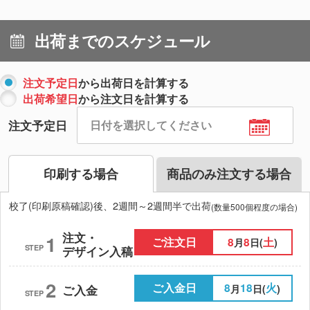
出荷までのスケジュール
注文予定日
から出荷日を計算する
出荷希望日
から注文日を計算する
注文予定日
印刷する場合
商品のみ注文する場合
校了(印刷原稿確認)後、2週間～2週間半で出荷
(数量500個程度の場合)
注文・
1
ご注文日
8
8
土
月
日(
)
STEP
デザイン入稿
2
ご入金日
8
18
火
月
日(
)
ご入金
STEP