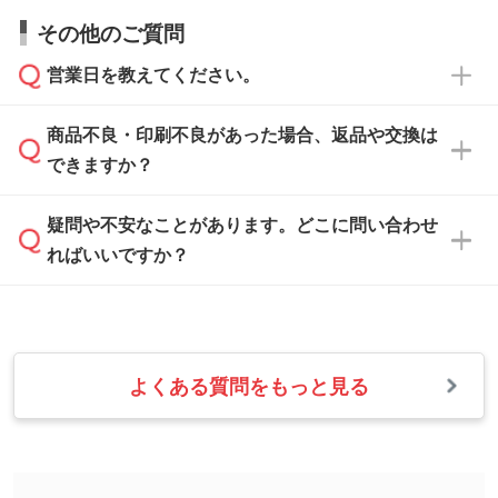
すので、データのご相談だけでもお気軽にお問
お問い合わせフォーム
や、見積/注文フォーム
お見積・ご注文・
お問い合わせフォーム
からご
その他のご質問
い合わせください。
から添付してお送りください。
相談いただきますと、担当スタッフがお客様の
ご希望や商品の本体色を確認し、印刷色をご提
営業日を教えてください。
なお、印刷用データの作り方に関する詳細は、
・解像度の低いデータをトレース/調整してほ
案させていただきます。
「
完全データ入稿
」をご参照ください。
しい
本体色がブラック、ネイビーなど濃色の場合は
商品不良・印刷不良があった場合、返品や交換は
営業日は平日の10:00～18:00で、土日祝日はお
解像度の低い画像や、手書きのイラスト、写真
白色か淡い色の印刷色をおすすめしておりま
できますか？
休みとなります。注文・見積・お問い合わせ
などを、印刷に適したベクターデータに変換し
す。
は、土日祝日でもお送りいただければ、出社後
ます。→
詳しく見る
本体色がナチュラルなど淡色の場合、印刷をく
疑問や不安なことがあります。どこに問い合わせ
速やかに対応いたします。
お手数をお掛けいたしますが、至急担当スタッ
っきりと目立たせたいときは濃い印刷色が、柔
ればいいですか？
フまでご連絡ください。商品の状況を確認し、
・フルカラーデータを1色に変換してほしい
らかい雰囲気にしたいときは淡い印刷色が映え
改めてご案内いたします。
シルク印刷、レーザー彫刻など印刷方法にあわ
ます。
せて、フルカラーのデータを1色になおしま
お問い合わせフォームをご利用ください。1営
【返品・交換の対象】
す。→
詳しく見る
業日以内に担当スタッフよりメールにてご連絡
また、お選びいただいた印刷色が本体色に合わ
・お届け時に商品が損傷・故障している場合
いたします。
ない場合や仕上がりに影響しそうな場合は、ス
よくある質問をもっと見る
・ご注文と異なる商品が届いた場合
・1色印刷でグラデーションや濃淡を表現した
お急ぎの場合はお電話でのご質問も受け付けて
タッフから別の色をご案内することもございま
・印刷不良があった場合
い
おります。下記電話番号までお問い合わせくだ
す。
※印刷不良は原則として“再印刷”でご対応させ
網点という技法で濃淡を表現することができま
さい。
ていただいております。
す。濃淡の差が分かるデータに調整いたしま