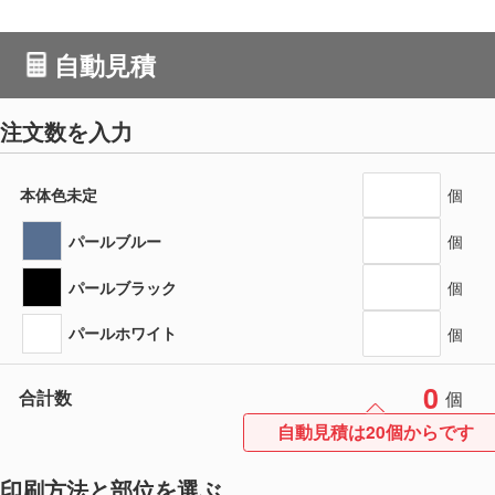
自動見積
注文数を入力
本体色未定
個
パールブルー
個
パールブラック
個
パールホワイト
個
0
合計数
個
自動見積は20個からです
印刷方法と部位を選ぶ