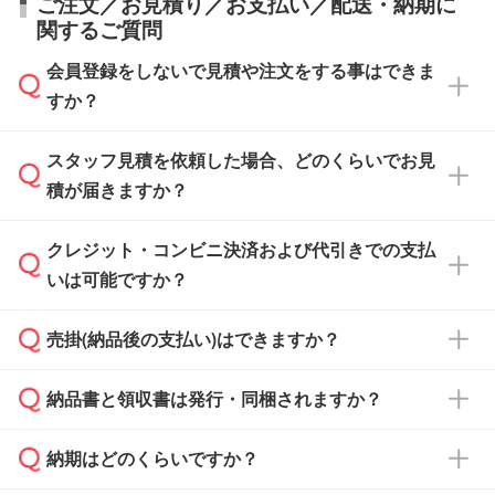
ご注文／お見積り／お支払い／配送・納期に
関するご質問
会員登録をしないで見積や注文をする事はできま
すか？
スタッフ見積を依頼した場合、どのくらいでお見
可能です。見積・注文フォームにて『ゲストの
積が届きますか？
まま進む』ボタンからお進みのうえ、ご依頼く
ださい。
クレジット・コンビニ決済および代引きでの支払
通常、翌営業日までにお送りしております。混
いは可能ですか？
雑状況によっては、お時間をいただくこともご
ざいます。予めご了承ください。土日祝日にご
売掛(納品後の支払い)はできますか？
依頼いただいた場合は、翌営業日以降のご連絡
銀行振込のみのご対応となります。
となります。
納品書と領収書は発行・同梱されますか？
基本的には先入金をお願いしておりますが、自
治体・行政機関・学校・病院・上場企業様 な
納期はどのくらいですか？
どの場合は、月末締め翌月末払いに対応可能で
納品書・領収書は ご依頼をいただいた場合の
す。
み発行しております。商品への同梱はしておら