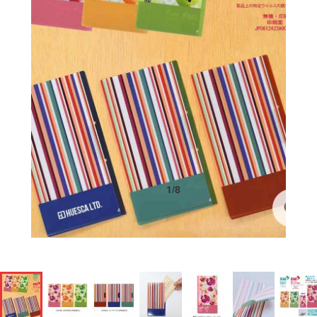
1
/
8