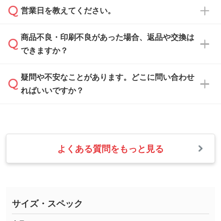
ご希望や商品の本体色を確認し、印刷色をご提
営業日を教えてください。
なお、印刷用データの作り方に関する詳細は、
・解像度の低いデータをトレース/調整してほ
案させていただきます。
「
完全データ入稿
」をご参照ください。
しい
本体色がブラック、ネイビーなど濃色の場合は
商品不良・印刷不良があった場合、返品や交換は
営業日は平日の10:00～18:00で、土日祝日はお
解像度の低い画像や、手書きのイラスト、写真
白色か淡い色の印刷色をおすすめしておりま
できますか？
休みとなります。注文・見積・お問い合わせ
などを、印刷に適したベクターデータに変換し
す。
は、土日祝日でもお送りいただければ、出社後
ます。→
詳しく見る
本体色がナチュラルなど淡色の場合、印刷をく
疑問や不安なことがあります。どこに問い合わせ
速やかに対応いたします。
お手数をお掛けいたしますが、至急担当スタッ
っきりと目立たせたいときは濃い印刷色が、柔
ればいいですか？
フまでご連絡ください。商品の状況を確認し、
・フルカラーデータを1色に変換してほしい
らかい雰囲気にしたいときは淡い印刷色が映え
改めてご案内いたします。
シルク印刷、レーザー彫刻など印刷方法にあわ
ます。
せて、フルカラーのデータを1色になおしま
お問い合わせフォームをご利用ください。1営
【返品・交換の対象】
す。→
詳しく見る
業日以内に担当スタッフよりメールにてご連絡
また、お選びいただいた印刷色が本体色に合わ
・お届け時に商品が損傷・故障している場合
いたします。
ない場合や仕上がりに影響しそうな場合は、ス
よくある質問をもっと見る
・ご注文と異なる商品が届いた場合
・1色印刷でグラデーションや濃淡を表現した
お急ぎの場合はお電話でのご質問も受け付けて
タッフから別の色をご案内することもございま
・印刷不良があった場合
い
おります。下記電話番号までお問い合わせくだ
す。
※印刷不良は原則として“再印刷”でご対応させ
網点という技法で濃淡を表現することができま
さい。
ていただいております。
す。濃淡の差が分かるデータに調整いたしま
サイズ・スペック
※詳しくは「
商品の良品基準について
」をご覧
す。→
詳しく見る
TEL：0422-29-9911 営業時間10:00～
ください。
18:00(土日祝日除く)