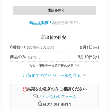
製版代
--
内訳を開く
印刷代
--
商品提案書
概算見積PDF
送料
--
※
北海道・沖縄・離島 別途
追加オプション
--
出荷の目安
円
税別合計
9
1
印刷あり
月
日(火)
(500個程度の場合)
※
上記小計は税別です
8
19
商品のみ
月
日(水)
(印刷なし)
入金・印刷データ確定後の納期です
出荷までのスケジュールを見る
納期をお急ぎの方 ご相談ください
お問い合わせフォーム
0422-29-9911