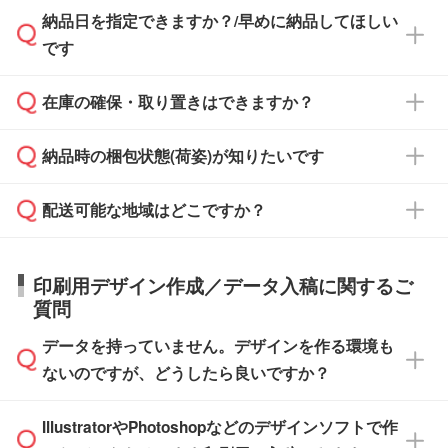
納品日を指定できますか？/早めに納品してほしい
ず、通常はPDFデータをメール添付でお送りし
・印刷する場合(500個程度)
また、卒業・卒園記念品で対策委員会や個人様
です
ます。
ご入金、イメージ画像の校了から約2週間～2
からご注文いただく場合でも、お支払い元が学
原本の郵送をご希望の場合は、担当スタッフま
週間半でご納品いたします。
校や幼稚園・保育園であれば、同様の条件でご
たは注文フォームの『ご注文に関する備考欄』
在庫の確保・取り置きはできますか？
ご希望の納期がある場合は、お問い合わせ・お
対応できる場合がございます。
よりお知らせください。
・商品のみ注文する場合(サンプル購入を含む)
見積もり・ご注文時にその旨をお知らせくださ
ご希望の際は担当スタッフまでお気軽にご相談
ご入金確認後、1～2営業日で出荷いたしま
納品時の梱包状態(荷姿)が知りたいです
い。
ご入金確認後に在庫を確保し、注文確定のご連
ください。
す。
在庫状況や印刷スケジュールを確認のうえ、対
絡を致します。ご入金いただくまで在庫の確保
応が可能かご案内いたします。
配送可能な地域はどこですか？
はできかねますので予めご了承ください。
商品によって異なります。各ページにある商品
納期は商品や数量、印刷方法、ご納品場所、在
また、お急ぎで印刷をご希望の場合は、最短5
詳細の荷姿欄をご確認ください。
庫の有無によって異なります。正確な日程はス
営業日で出荷可能な商品もご用意しておりま
【箱入り】 商品がひとつずつ箱に入っていま
日本全国へお届けが可能です。なお、海外への
タッフまでお問い合わせください。
印刷用デザイン作成／データ入稿に関するご
す。>>
対象商品はこちら
す。(白箱、化粧箱、ブリスターパックなど)
直接納品は行っておりませんので予めご了承く
質問
※最短出荷日は商品によって異なります。各商
【袋入り】 商品がひとつずつ袋に入っていま
ださい。
また、商品ページ内の「出荷までのスケジュー
品ページにてご確認ください
す。(透明袋、デザイン袋など)
データを持っていません。デザインを作る環境も
ル」に注文予定日をご入力いただくと、おおよ
【個包装なし】 個包装がされていない状態で
ないのですが、どうしたら良いですか？
その締切日や出荷目安をご確認いただけます。
納品します。
商品在庫や印刷ラインを確保するためにも、商
※化粧箱から白箱への入れ替えや、オリジナル
IllustratorやPhotoshopなどのデザインソフトで作
品が決まりましたらお早めのご発注をお願いい
無料の「
デザインシミュレーター
」を使えば、
箱の作成は原則承っておりません。