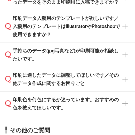
たします。
ったデータをそのまま印刷用に入稿できますか？
PCやスマホから簡単にデザインを作成できま
す。スタンプやテンプレートも豊富なので、デ
※土日祝日を除く営業日換算です。
印刷データ入稿用のテンプレートが欲しいです／
ザインソフトがなくても安心です。
IllustratorやPhotoshop、CLIP STUDIOなどのデ
※沖縄・離島は追加日数がかかります。
入稿用のテンプレートはIllustratorやPhotoshopで
ザインソフトでこだわりのデザインを作成した
また、「
データ作成サービス
」もご利用いただ
使用できますか？
い方は、
完全データ入稿
がおすすめです。
けます。ご希望の文言・書体・印刷色をお知ら
「.ai」形式または「.psd」形式で保存し、お見
せいただければ、弊社にて無料でデザインデー
積・ご注文フォームにアップロードしてご入稿
手持ちのデータ(jpg写真など)が印刷可能か相談し
一部商品は入稿用テンプレートのご用意があり
タを1点作成いたします。
ください。
たいです。
ます。各商品ページの『印刷方法・テンプレー
ト』からダウンロードをお願いいたします。
ご入稿後は経験豊富なスタッフがデータに不備
印刷に適したデータに調整してほしいです／その
入稿用のテンプレートはPDF形式ですが、
印刷に適したデータ・解像度かどうか、担当ス
がないかチェックし、お客様と確認してから印
IllustratorやPhotoshopで開いてご利用いただけ
他データ作成に関するお困りごと
タッフが事前に確認いたします。
刷に進みますので、ご安心ください。
ます。詳しい手順は「
入稿テンプレートの使い
データはお見積・ご注文・
お問い合わせフォー
方
」をご確認ください。
印刷色を何色にするか迷っています。おすすめの
ム
へ添付いただくか、担当スタッフ宛にメール
データ作成でお困りの際には、担当スタッフが
でお送りください。
色を教えてほしいです。
サポートいたしますのでお気軽にご相談くださ
仕上がりに影響しそうな点もチェックいたしま
い。
すので、データのご相談だけでもお気軽にお問
お問い合わせフォーム
や、見積/注文フォーム
お見積・ご注文・
お問い合わせフォーム
からご
その他のご質問
い合わせください。
から添付してお送りください。
相談いただきますと、担当スタッフがお客様の