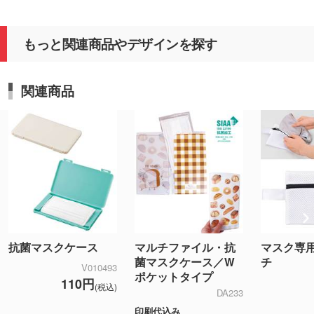
もっと関連商品やデザインを探す
関連商品
抗菌マスクケース
マルチファイル・抗
マスク専
菌マスクケース／W
チ
V010493
ポケットタイプ
110円
(税込)
DA233
印刷代込み