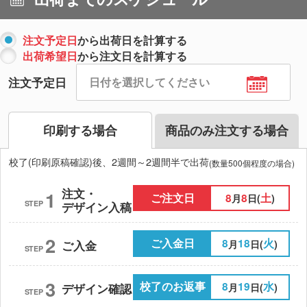
注文予定日
から出荷日を計算する
出荷希望日
から注文日を計算する
注文予定日
印刷する場合
商品のみ注文する場合
校了(印刷原稿確認)後、2週間～2週間半で出荷
(数量500個程度の場合)
注文・
1
ご注文日
8
8
土
月
日(
)
STEP
デザイン入稿
2
ご入金日
8
18
火
月
日(
)
ご入金
STEP
3
校了のお返事
8
19
水
月
日(
)
デザイン確認
STEP