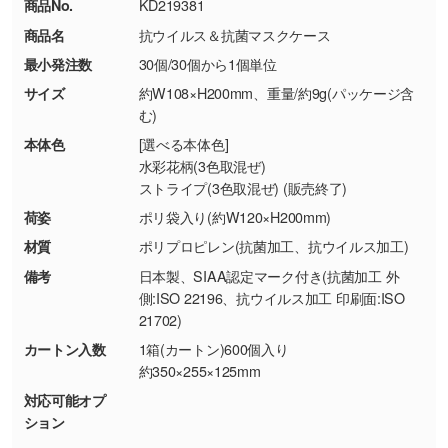
商品No.
KD219381
・コーポレートカラーを使って印刷したい／印
お問い合わせフォームはこちら
商品名
抗ウイルス＆抗菌マスクケース
【返品・交換ができない場合】
刷色にこだわりがある
最小発注数
30個/30個から1個単位
・お客様の元で商品を加工された場合、または
DIC・PANTONEなどのカラーチップの指定や、
商品が破損した場合
現物支給による色指定も承っております。→
詳
サイズ
約W108×H200mm、重量/約9g(パッケージ含
・商品到着後7日以上経過している場合
しく見る
む)
・お客様のご都合による返品・交換依頼(商
本体色
[選べる本体色]
品・色・数量などの注文間違い等)
・背景がある画像からキャラクター部分だけを
水彩花柄(3色取混ぜ)
ストライプ(3色取混ぜ) (販売終了)
使いたいです
シンプルな背景のデータや、使いたいキャラク
荷姿
ポリ袋入り(約W120×H200mm)
ター部分の輪郭がはっきりしているデータは切
材質
ポリプロピレン(抗菌加工、抗ウイルス加工)
り抜き処理が可能です。→
詳しく見る
備考
日本製、SIAA認定マーク付き(抗菌加工 外
側:ISO 22196、抗ウイルス加工 印刷面:ISO
・持っているデータの背景が足りない／塗り足
21702)
しの作り方が分からない
カートン入数
1箱(カートン)600個入り
印刷したいデータが印刷範囲よりも小さい場
約350×255×125mm
合、シンプルな色・柄の背景であれば拡張が可
対応可能オプ
能です。→
詳しく見る
ション