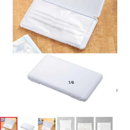
1
/
6