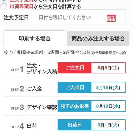
出荷希望日
から注文日を計算する
注文予定日
印刷する場合
商品のみ注文する場合
校了(印刷原稿確認)後、2週間～2週間半で出荷
(数量500個程度の場合)
注文・
1
ご注文日
8
8
土
月
日(
)
STEP
デザイン入稿
2
ご入金日
8
18
火
月
日(
)
ご入金
STEP
3
校了のお返事
8
19
水
月
日(
)
デザイン確認
STEP
4
出荷日
9
1
火
月
日(
)
出荷
STEP