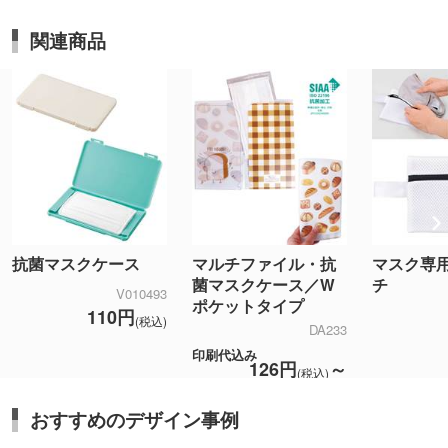
関連商品
抗菌マスクケース
マルチファイル・抗
マスク専
菌マスクケース／W
チ
V010493
ポケットタイプ
110円
(税込)
DA233
印刷代込み
126円
～
(税込)
おすすめのデザイン事例