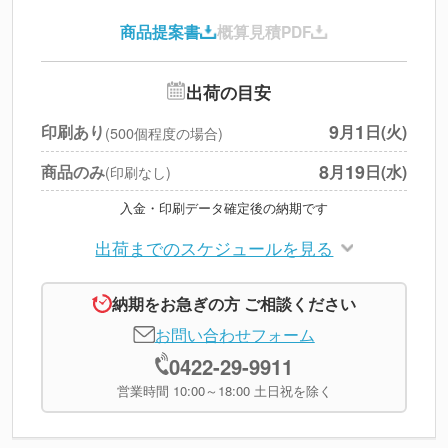
印刷代
--
商品提案書
概算見積PDF
送料
--
※
北海道・沖縄・離島 別途
追加オプション
--
出荷の目安
円
税別合計
9
1
印刷あり
月
日(火)
(500個程度の場合)
※
上記小計は税別です
8
19
商品のみ
月
日(水)
(印刷なし)
入金・印刷データ確定後の納期です
出荷までのスケジュールを見る
納期をお急ぎの方 ご相談ください
お問い合わせフォーム
0422-29-9911
営業時間 10:00～18:00 土日祝を除く