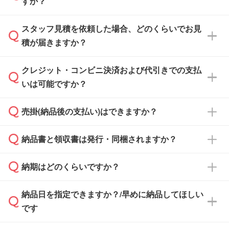
すか？
スタッフ見積を依頼した場合、どのくらいでお見
可能です。見積・注文フォームにて『ゲストの
積が届きますか？
まま進む』ボタンからお進みのうえ、ご依頼く
ださい。
クレジット・コンビニ決済および代引きでの支払
通常、翌営業日までにお送りしております。混
いは可能ですか？
雑状況によっては、お時間をいただくこともご
ざいます。予めご了承ください。土日祝日にご
売掛(納品後の支払い)はできますか？
依頼いただいた場合は、翌営業日以降のご連絡
銀行振込のみのご対応となります。
となります。
納品書と領収書は発行・同梱されますか？
基本的には先入金をお願いしておりますが、自
治体・行政機関・学校・病院・上場企業様 な
納期はどのくらいですか？
どの場合は、月末締め翌月末払いに対応可能で
納品書・領収書は ご依頼をいただいた場合の
す。
み発行しております。商品への同梱はしておら
納品日を指定できますか？/早めに納品してほしい
ず、通常はPDFデータをメール添付でお送りし
・印刷する場合(500個程度)
また、卒業・卒園記念品で対策委員会や個人様
です
ます。
ご入金、イメージ画像の校了から約2週間～2
からご注文いただく場合でも、お支払い元が学
原本の郵送をご希望の場合は、担当スタッフま
週間半でご納品いたします。