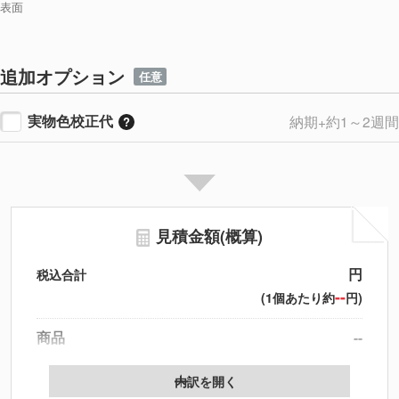
表面
追加オプション
任意
実物色校正代
納期+約1～2週間
見積金額(概算)
円
税込合計
--
(1個あたり約
円)
商品
--
製版代
--
内訳を開く