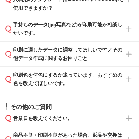
ザインソフトでこだわりのデザインを作成した
また、「
データ作成サービス
」もご利用いただ
使用できますか？
い方は、
完全データ入稿
がおすすめです。
けます。ご希望の文言・書体・印刷色をお知ら
「.ai」形式または「.psd」形式で保存し、お見
せいただければ、弊社にて無料でデザインデー
積・ご注文フォームにアップロードしてご入稿
手持ちのデータ(jpg写真など)が印刷可能か相談し
一部商品は入稿用テンプレートのご用意があり
タを1点作成いたします。
ください。
たいです。
ます。各商品ページの『印刷方法・テンプレー
ト』からダウンロードをお願いいたします。
ご入稿後は経験豊富なスタッフがデータに不備
印刷に適したデータに調整してほしいです／その
入稿用のテンプレートはPDF形式ですが、
印刷に適したデータ・解像度かどうか、担当ス
がないかチェックし、お客様と確認してから印
IllustratorやPhotoshopで開いてご利用いただけ
他データ作成に関するお困りごと
タッフが事前に確認いたします。
刷に進みますので、ご安心ください。
ます。詳しい手順は「
入稿テンプレートの使い
データはお見積・ご注文・
お問い合わせフォー
方
」をご確認ください。
印刷色を何色にするか迷っています。おすすめの
ム
へ添付いただくか、担当スタッフ宛にメール
データ作成でお困りの際には、担当スタッフが
でお送りください。
色を教えてほしいです。
サポートいたしますのでお気軽にご相談くださ
仕上がりに影響しそうな点もチェックいたしま
い。
すので、データのご相談だけでもお気軽にお問
お問い合わせフォーム
や、見積/注文フォーム
お見積・ご注文・
お問い合わせフォーム
からご
その他のご質問
い合わせください。
から添付してお送りください。
相談いただきますと、担当スタッフがお客様の
ご希望や商品の本体色を確認し、印刷色をご提
営業日を教えてください。
なお、印刷用データの作り方に関する詳細は、
・解像度の低いデータをトレース/調整してほ
案させていただきます。
「
完全データ入稿
」をご参照ください。
しい
本体色がブラック、ネイビーなど濃色の場合は
商品不良・印刷不良があった場合、返品や交換は
営業日は平日の10:00～18:00で、土日祝日はお
解像度の低い画像や、手書きのイラスト、写真