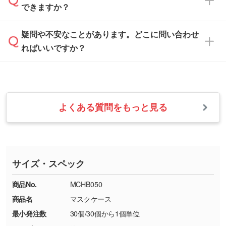
白色か淡い色の印刷色をおすすめしておりま
できますか？
休みとなります。注文・見積・お問い合わせ
などを、印刷に適したベクターデータに変換し
す。
は、土日祝日でもお送りいただければ、出社後
ます。→
詳しく見る
本体色がナチュラルなど淡色の場合、印刷をく
疑問や不安なことがあります。どこに問い合わせ
速やかに対応いたします。
お手数をお掛けいたしますが、至急担当スタッ
っきりと目立たせたいときは濃い印刷色が、柔
ればいいですか？
フまでご連絡ください。商品の状況を確認し、
・フルカラーデータを1色に変換してほしい
らかい雰囲気にしたいときは淡い印刷色が映え
改めてご案内いたします。
シルク印刷、レーザー彫刻など印刷方法にあわ
ます。
せて、フルカラーのデータを1色になおしま
お問い合わせフォームをご利用ください。1営
【返品・交換の対象】
す。→
詳しく見る
業日以内に担当スタッフよりメールにてご連絡
また、お選びいただいた印刷色が本体色に合わ
・お届け時に商品が損傷・故障している場合
いたします。
ない場合や仕上がりに影響しそうな場合は、ス
よくある質問をもっと見る
・ご注文と異なる商品が届いた場合
・1色印刷でグラデーションや濃淡を表現した
お急ぎの場合はお電話でのご質問も受け付けて
タッフから別の色をご案内することもございま
・印刷不良があった場合
い
おります。下記電話番号までお問い合わせくだ
す。
※印刷不良は原則として“再印刷”でご対応させ
網点という技法で濃淡を表現することができま
さい。
ていただいております。
す。濃淡の差が分かるデータに調整いたしま
サイズ・スペック
※詳しくは「
商品の良品基準について
」をご覧
す。→
詳しく見る
TEL：0422-29-9911 営業時間10:00～
ください。
18:00(土日祝日除く)
商品No.
MCHB050
・コーポレートカラーを使って印刷したい／印
お問い合わせフォームはこちら
商品名
マスクケース
【返品・交換ができない場合】
刷色にこだわりがある
最小発注数
30個/30個から1個単位
・お客様の元で商品を加工された場合、または
DIC・PANTONEなどのカラーチップの指定や、