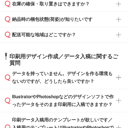
校や幼稚園・保育園であれば、同様の条件でご
たは注文フォームの『ご注文に関する備考欄』
在庫の確保・取り置きはできますか？
ご希望の納期がある場合は、お問い合わせ・お
対応できる場合がございます。
よりお知らせください。
・商品のみ注文する場合(サンプル購入を含む)
見積もり・ご注文時にその旨をお知らせくださ
ご希望の際は担当スタッフまでお気軽にご相談
ご入金確認後、1～2営業日で出荷いたしま
納品時の梱包状態(荷姿)が知りたいです
い。
ご入金確認後に在庫を確保し、注文確定のご連
ください。
す。
在庫状況や印刷スケジュールを確認のうえ、対
絡を致します。ご入金いただくまで在庫の確保
応が可能かご案内いたします。
配送可能な地域はどこですか？
はできかねますので予めご了承ください。
商品によって異なります。各ページにある商品
納期は商品や数量、印刷方法、ご納品場所、在
また、お急ぎで印刷をご希望の場合は、最短5
詳細の荷姿欄をご確認ください。
庫の有無によって異なります。正確な日程はス
営業日で出荷可能な商品もご用意しておりま
【箱入り】 商品がひとつずつ箱に入っていま
日本全国へお届けが可能です。なお、海外への
タッフまでお問い合わせください。
印刷用デザイン作成／データ入稿に関するご
す。>>
対象商品はこちら
す。(白箱、化粧箱、ブリスターパックなど)
直接納品は行っておりませんので予めご了承く
質問
※最短出荷日は商品によって異なります。各商
【袋入り】 商品がひとつずつ袋に入っていま
ださい。
また、商品ページ内の「出荷までのスケジュー
品ページにてご確認ください
す。(透明袋、デザイン袋など)
データを持っていません。デザインを作る環境も
ル」に注文予定日をご入力いただくと、おおよ
【個包装なし】 個包装がされていない状態で
ないのですが、どうしたら良いですか？
その締切日や出荷目安をご確認いただけます。
納品します。
商品在庫や印刷ラインを確保するためにも、商
※化粧箱から白箱への入れ替えや、オリジナル
IllustratorやPhotoshopなどのデザインソフトで作
品が決まりましたらお早めのご発注をお願いい
無料の「
デザインシミュレーター
」を使えば、
箱の作成は原則承っておりません。
たします。
ったデータをそのまま印刷用に入稿できますか？
PCやスマホから簡単にデザインを作成できま
す。スタンプやテンプレートも豊富なので、デ
※土日祝日を除く営業日換算です。
印刷データ入稿用のテンプレートが欲しいです／
ザインソフトがなくても安心です。
IllustratorやPhotoshop、CLIP STUDIOなどのデ
※沖縄・離島は追加日数がかかります。
入稿用のテンプレートはIllustratorやPhotoshopで