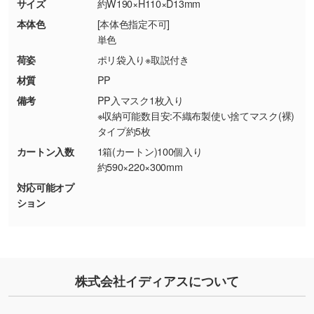
商品が破損した場合
現物支給による色指定も承っております。→
詳
サイズ
約W190×H110×D13mm
・商品到着後7日以上経過している場合
しく見る
本体色
[本体色指定不可]
・お客様のご都合による返品・交換依頼(商
単色
品・色・数量などの注文間違い等)
・背景がある画像からキャラクター部分だけを
荷姿
ポリ袋入り※取説付き
使いたいです
材質
PP
シンプルな背景のデータや、使いたいキャラク
備考
PP入マスク1枚入り
ター部分の輪郭がはっきりしているデータは切
※収納可能数目安:不織布製使い捨てマスク(裸)
り抜き処理が可能です。→
詳しく見る
タイプ約5枚
カートン入数
1箱(カートン)100個入り
・持っているデータの背景が足りない／塗り足
約590×220×300mm
しの作り方が分からない
対応可能オプ
印刷したいデータが印刷範囲よりも小さい場
ション
合、シンプルな色・柄の背景であれば拡張が可
能です。→
詳しく見る
・デザインにQRコードを入れたい／QRコード
株式会社イディアスについて
を生成してほしい
URLをご指定いただければ、QRコードを生成