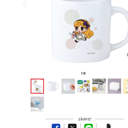
1
/
8