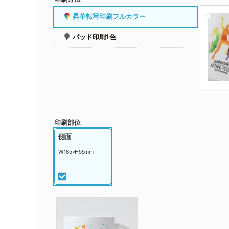
昇華転写印刷フルカラー
パッド印刷1色
印刷部位
側面
W165×H55mm