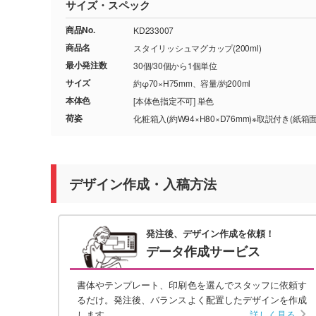
サイズ・スペック
商品No.
KD233007
商品名
スタイリッシュマグカップ(200ml)
最小発注数
30個/30個から1個単位
サイズ
約φ70×H75mm、容量/約200ml
本体色
[本体色指定不可] 単色
荷姿
化粧箱入(約W94×H80×D76mm)※取説付き(紙箱面
デザイン作成・入稿方法
発注後、デザイン作成を依頼！
データ作成サービス
書体やテンプレート、印刷色を選んでスタッフに依頼す
るだけ。発注後、バランスよく配置したデザインを作成
します。
詳しく見る