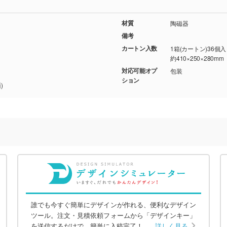
材質
陶磁器
備考
カートン入数
1箱(カートン)36個
約410×250×280mm
対応可能オプ
包装
ション
)
誰でも今すぐ簡単にデザインが作れる、便利なデザイン
ツール。注文・見積依頼フォームから「デザインキー」
を送信するだけで、簡単に入稿完了！
詳しく見る