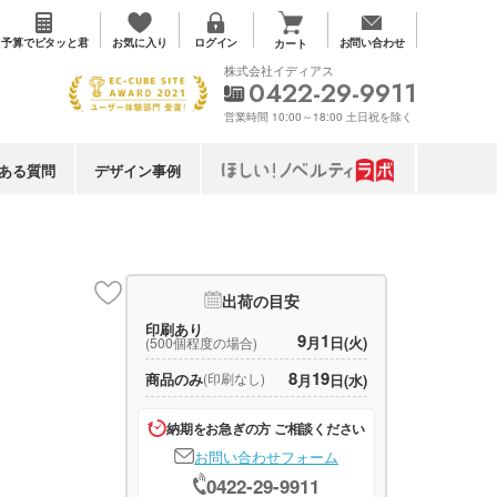
お気に入り
予算で
ピタッと君
ログイン
お問い合わせ
カート
株式会社イディアス
0422-29-9911
営業時間 10:00～18:00 土日祝を除く
ある質問
デザイン事例
出荷の目安
印刷あり
9
1
月
日(火)
(500個程度の場合)
8
19
商品のみ
(印刷なし)
月
日(水)
納期をお急ぎの方 ご相談ください
お問い合わせフォーム
0422-29-9911