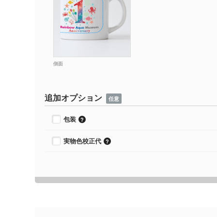
側面
追加オプション
任意
包装
実物色校正代