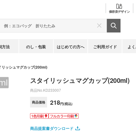
保存済
デザイン
刷方法
のし・包装
はじめての方へ
ご利用ガイド
よく
リッシュマグカップ(200ml)
スタイリッシュマグカップ(200ml)
商品No.
KD233007
218
商品価格
円(税込)
1色印刷
フルカラー印刷
商品提案書ダウンロード