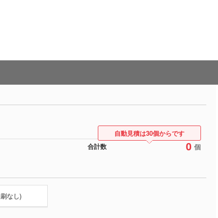
自動見積は30個からです
0
個
合計数
印刷なし)