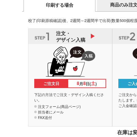
商品のみ注
印刷する場合
校了(印刷原稿確認)後、2週間～2週間半で出荷
(数量500個程
注文・
デザイン入稿
8
8
土
ご注文日
ご入
月
日(
)
下記の方法でご注文・デザイン入稿くださ
ご注文から
い。
たします。
ご入金確認
注文フォーム(商品ページ)
担当者にメール
FAX送付
在庫は