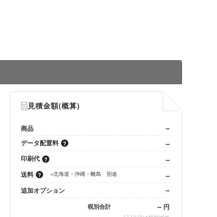
見積金額(概算)
商品
--
データ配置料
--
印刷代
--
送料
※
北海道・沖縄・離島 別途
--
追加オプション
--
--
円
税別合計
※
上記小計は税別です