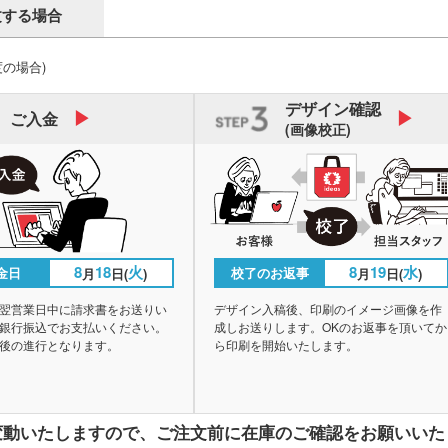
文する場合
度の場合)
デザイン
確認
ご入金
(画像校正)
8
18
火
8
19
水
金日
校了のお返事
月
日(
)
月
日(
)
翌営業日中に請求書をお送りい
デザイン入稿後、印刷のイメージ画像を作
銀行振込でお支払いください。
成しお送りします。OKのお返事を頂いてか
後の進行となります。
ら印刷を開始いたします。
変動いたしますので、
ご注文前に在庫のご確認をお願いいた