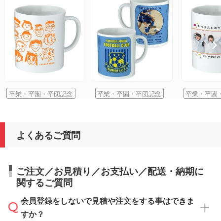
卒業・卒園・卒団記念
卒業・卒園・卒団記念
卒業・卒園
よくあるご質問
ご注文／お見積り／お支払い／配送・納期に
関するご質問
会員登録をしないで見積や注文をする事はできま
すか？