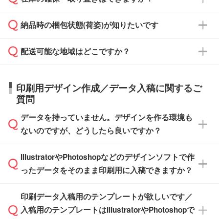
ご希望の納期がある場合は、お問い合わせ・お
対応できる場合がございます。
よりお知らせください。
・商品のみ注文する場合(サンプル購入を含む)
見積もり・ご注文時にその旨をお知らせくださ
ご希望の際は担当スタッフまでお気軽にご相談
ご入金確認後、1～2営業日で出荷いたしま
納品時の梱包状態(荷姿)が知りたいです
い。
ご入金確認後に在庫を確保し、注文確定のご連
ください。
す。
在庫状況や印刷スケジュールを確認のうえ、対
絡を致します。ご入金いただくまで在庫の確保
応が可能かご案内いたします。
配送可能な地域はどこですか？
はできかねますので予めご了承ください。
商品によって異なります。各ページにある商品
納期は商品や数量、印刷方法、ご納品場所、在
また、お急ぎで印刷をご希望の場合は、最短5
詳細の荷姿欄をご確認ください。
庫の有無によって異なります。正確な日程はス
営業日で出荷可能な商品もご用意しておりま
【箱入り】 商品がひとつずつ箱に入っていま
日本全国へお届けが可能です。なお、海外への
タッフまでお問い合わせください。
印刷用デザイン作成／データ入稿に関するご
す。>>
対象商品はこちら
す。(白箱、化粧箱、ブリスターパックなど)
直接納品は行っておりませんので予めご了承く
質問
※最短出荷日は商品によって異なります。各商
【袋入り】 商品がひとつずつ袋に入っていま
ださい。
また、商品ページ内の「出荷までのスケジュー
品ページにてご確認ください
す。(透明袋、デザイン袋など)
データを持っていません。デザインを作る環境も
ル」に注文予定日をご入力いただくと、おおよ
【個包装なし】 個包装がされていない状態で
ないのですが、どうしたら良いですか？
その締切日や出荷目安をご確認いただけます。
納品します。
商品在庫や印刷ラインを確保するためにも、商
※化粧箱から白箱への入れ替えや、オリジナル
IllustratorやPhotoshopなどのデザインソフトで作
品が決まりましたらお早めのご発注をお願いい
無料の「
デザインシミュレーター
」を使えば、
箱の作成は原則承っておりません。
たします。
ったデータをそのまま印刷用に入稿できますか？
PCやスマホから簡単にデザインを作成できま
す。スタンプやテンプレートも豊富なので、デ
※土日祝日を除く営業日換算です。
印刷データ入稿用のテンプレートが欲しいです／
ザインソフトがなくても安心です。
IllustratorやPhotoshop、CLIP STUDIOなどのデ
※沖縄・離島は追加日数がかかります。
入稿用のテンプレートはIllustratorやPhotoshopで
ザインソフトでこだわりのデザインを作成した