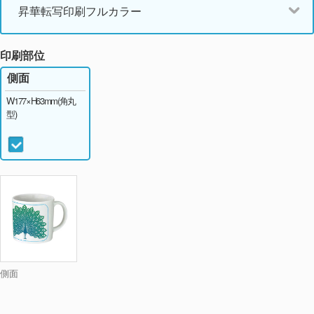
昇華転写印刷フルカラー
印刷部位
側面
W177×H63mm(角丸
型)
側面