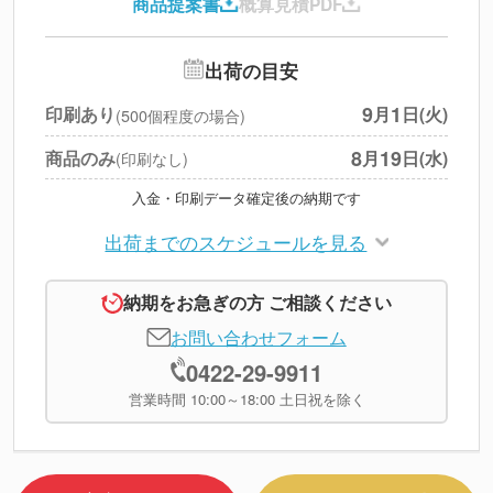
商品提案書
概算見積PDF
送料
--
※
北海道・沖縄・離島 別途
追加オプション
--
出荷の目安
円
税別合計
9
1
印刷あり
月
日(火)
(500個程度の場合)
※
上記小計は税別です
8
19
商品のみ
月
日(水)
(印刷なし)
入金・印刷データ確定後の納期です
出荷までのスケジュールを見る
納期をお急ぎの方 ご相談ください
お問い合わせフォーム
0422-29-9911
営業時間 10:00～18:00 土日祝を除く