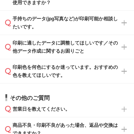
また、「
データ作成サービス
」もご利用いただ
使用できますか？
い方は、
完全データ入稿
がおすすめです。
けます。ご希望の文言・書体・印刷色をお知ら
「.ai」形式または「.psd」形式で保存し、お見
せいただければ、弊社にて無料でデザインデー
積・ご注文フォームにアップロードしてご入稿
手持ちのデータ(jpg写真など)が印刷可能か相談し
一部商品は入稿用テンプレートのご用意があり
タを1点作成いたします。
ください。
たいです。
ます。各商品ページの『印刷方法・テンプレー
ト』からダウンロードをお願いいたします。
ご入稿後は経験豊富なスタッフがデータに不備
印刷に適したデータに調整してほしいです／その
入稿用のテンプレートはPDF形式ですが、
印刷に適したデータ・解像度かどうか、担当ス
がないかチェックし、お客様と確認してから印
IllustratorやPhotoshopで開いてご利用いただけ
他データ作成に関するお困りごと
タッフが事前に確認いたします。
刷に進みますので、ご安心ください。
ます。詳しい手順は「
入稿テンプレートの使い
データはお見積・ご注文・
お問い合わせフォー
方
」をご確認ください。
印刷色を何色にするか迷っています。おすすめの
ム
へ添付いただくか、担当スタッフ宛にメール
データ作成でお困りの際には、担当スタッフが
でお送りください。
色を教えてほしいです。
サポートいたしますのでお気軽にご相談くださ
仕上がりに影響しそうな点もチェックいたしま
い。
すので、データのご相談だけでもお気軽にお問
お問い合わせフォーム
や、見積/注文フォーム
お見積・ご注文・
お問い合わせフォーム
からご
その他のご質問
い合わせください。
から添付してお送りください。
相談いただきますと、担当スタッフがお客様の
ご希望や商品の本体色を確認し、印刷色をご提
営業日を教えてください。
なお、印刷用データの作り方に関する詳細は、
・解像度の低いデータをトレース/調整してほ
案させていただきます。
「
完全データ入稿
」をご参照ください。
しい
本体色がブラック、ネイビーなど濃色の場合は
商品不良・印刷不良があった場合、返品や交換は
営業日は平日の10:00～18:00で、土日祝日はお
解像度の低い画像や、手書きのイラスト、写真
白色か淡い色の印刷色をおすすめしておりま
できますか？