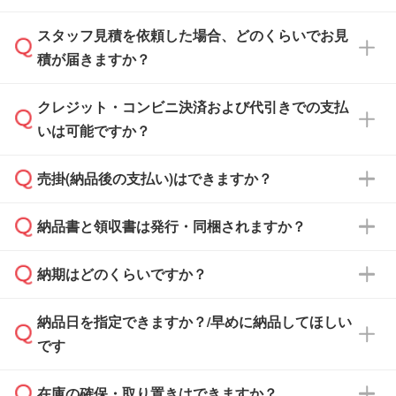
スタッフ見積を依頼した場合、どのくらいでお見
可能です。見積・注文フォームにて『ゲストの
積が届きますか？
まま進む』ボタンからお進みのうえ、ご依頼く
ださい。
クレジット・コンビニ決済および代引きでの支払
通常、翌営業日までにお送りしております。混
いは可能ですか？
雑状況によっては、お時間をいただくこともご
ざいます。予めご了承ください。土日祝日にご
売掛(納品後の支払い)はできますか？
依頼いただいた場合は、翌営業日以降のご連絡
銀行振込のみのご対応となります。
となります。
納品書と領収書は発行・同梱されますか？
基本的には先入金をお願いしておりますが、自
治体・行政機関・学校・病院・上場企業様 な
納期はどのくらいですか？
どの場合は、月末締め翌月末払いに対応可能で
納品書・領収書は ご依頼をいただいた場合の
す。
み発行しております。商品への同梱はしておら
納品日を指定できますか？/早めに納品してほしい
ず、通常はPDFデータをメール添付でお送りし
・印刷する場合(500個程度)
また、卒業・卒園記念品で対策委員会や個人様
です
ます。
ご入金、イメージ画像の校了から約2週間～2
からご注文いただく場合でも、お支払い元が学
原本の郵送をご希望の場合は、担当スタッフま
週間半でご納品いたします。
校や幼稚園・保育園であれば、同様の条件でご
たは注文フォームの『ご注文に関する備考欄』
在庫の確保・取り置きはできますか？