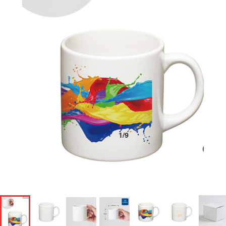
1
/
9