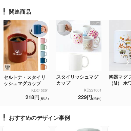
関連商品
スタイリッシュマグ
陶器マグ 
セルトナ・スタイリ
カップ
（M） ホ
ッシュマグカップ
KD221001
KD245391
229円
218円
(税込)
(税込)
おすすめのデザイン事例