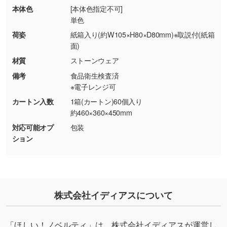
・商品到着後7日以上経過している場合
しく見る
本体色
[本体色指定不可]
・お客様のご都合による返品・交換依頼(商
単色
品・色・数量などの注文間違い等)
・背景がある画像からキャラクター部分だけを
荷姿
紙箱入り(約W105×H80×D80mm)※取説付(紙箱
使いたいです
面)
シンプルな背景のデータや、使いたいキャラク
材質
ストーンウェア
ター部分の輪郭がはっきりしているデータは切
備考
食品衛生検査済
り抜き処理が可能です。→
詳しく見る
※電子レンジ可
カートン入数
1箱(カートン)60個入り
・持っているデータの背景が足りない／塗り足
約460×360×450mm
しの作り方が分からない
対応可能オプ
包装
印刷したいデータが印刷範囲よりも小さい場
ション
合、シンプルな色・柄の背景であれば拡張が可
能です。→
詳しく見る
・デザインにQRコードを入れたい／QRコード
株式会社イディアスについて
を生成してほしい
URLをご指定いただければ、QRコードを生成
いたします。配置のご相談にも応じています。
「ほしい！ノベルティ」は、株式会社イディアスが運営し