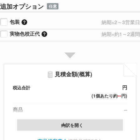
追加オプション
任意
包装
納期+2～3営業日
実物色校正代
納期+約1～2週間
見積金額(概算)
円
税込合計
--
(1個あたり約
円)
商品
--
データ配置料
--
内訳を開く
印刷代
--