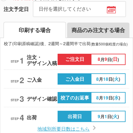
注文予定日
印刷する場合
商品のみ注文する場合
校了(印刷原稿確認)後、2週間～2週間半で出荷
(数量500個程度の場合)
注文・
1
ご注文日
8
9
日
月
日(
)
STEP
デザイン入稿
2
ご入金日
8
18
火
月
日(
)
ご入金
STEP
3
校了のお返事
8
19
水
月
日(
)
デザイン確認
STEP
4
出荷日
9
1
火
月
日(
)
出荷
STEP
地域別所要日数はこちら