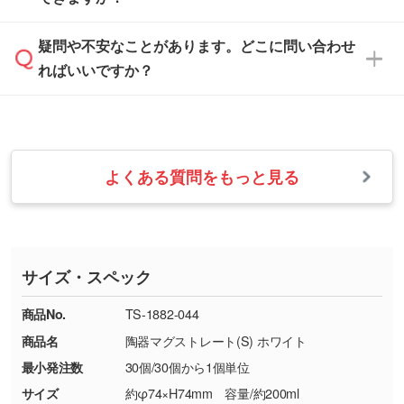
休みとなります。注文・見積・お問い合わせ
などを、印刷に適したベクターデータに変換し
す。
は、土日祝日でもお送りいただければ、出社後
ます。→
詳しく見る
本体色がナチュラルなど淡色の場合、印刷をく
疑問や不安なことがあります。どこに問い合わせ
速やかに対応いたします。
お手数をお掛けいたしますが、至急担当スタッ
っきりと目立たせたいときは濃い印刷色が、柔
ればいいですか？
フまでご連絡ください。商品の状況を確認し、
・フルカラーデータを1色に変換してほしい
らかい雰囲気にしたいときは淡い印刷色が映え
改めてご案内いたします。
シルク印刷、レーザー彫刻など印刷方法にあわ
ます。
せて、フルカラーのデータを1色になおしま
お問い合わせフォームをご利用ください。1営
【返品・交換の対象】
す。→
詳しく見る
業日以内に担当スタッフよりメールにてご連絡
また、お選びいただいた印刷色が本体色に合わ
・お届け時に商品が損傷・故障している場合
いたします。
ない場合や仕上がりに影響しそうな場合は、ス
よくある質問をもっと見る
・ご注文と異なる商品が届いた場合
・1色印刷でグラデーションや濃淡を表現した
お急ぎの場合はお電話でのご質問も受け付けて
タッフから別の色をご案内することもございま
・印刷不良があった場合
い
おります。下記電話番号までお問い合わせくだ
す。
※印刷不良は原則として“再印刷”でご対応させ
網点という技法で濃淡を表現することができま
さい。
ていただいております。
す。濃淡の差が分かるデータに調整いたしま
サイズ・スペック
※詳しくは「
商品の良品基準について
」をご覧
す。→
詳しく見る
TEL：0422-29-9911 営業時間10:00～
ください。
18:00(土日祝日除く)
商品No.
TS-1882-044
・コーポレートカラーを使って印刷したい／印
お問い合わせフォームはこちら
商品名
陶器マグストレート(S) ホワイト
【返品・交換ができない場合】
刷色にこだわりがある
最小発注数
30個/30個から1個単位
・お客様の元で商品を加工された場合、または
DIC・PANTONEなどのカラーチップの指定や、
商品が破損した場合
現物支給による色指定も承っております。→
詳
サイズ
約φ74×H74mm 容量/約200ml