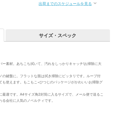
出荷までのスケジュールを見る
サイズ・スペック
バー素材。あちこち拭いて、汚れをしっかりキャッチ!お掃除に大
ノの鍵盤に。フラットな面は拭き掃除にピッタリです。ループ付
ても使えます。もこもこ×ひつじのパッケージがかわいいお掃除グ
に最適です。A4サイズ角2封筒に入るサイズで、メール便で送るこ
わる会社に人気のノベルティです。