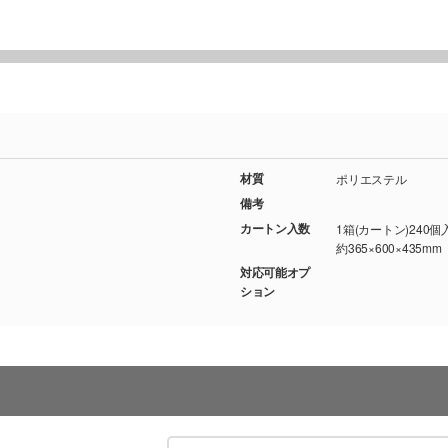
材質
ポリエステル
備考
カートン入数
1箱(カートン)240個
約365×600×435mm
対応可能オプ
ション