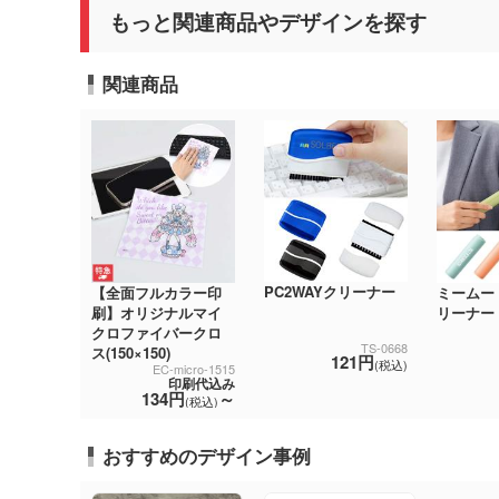
もっと関連商品やデザインを探す
関連商品
PC2WAYクリーナー
【全面フルカラー印
ミームー
刷】オリジナルマイ
リーナー
クロファイバークロ
TS-0668
ス(150×150)
121円
(税込)
EC-micro-1515
印刷代込み
134円
～
(税込)
おすすめのデザイン事例