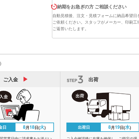
納期をお急ぎの方 ご相談ください
自動見積後、注文・見積フォームに納品希望日
ご依頼ください。スタッフがメーカー、印刷工
ご返答いたします。
)
ご入金
出荷
8
18
火
8
19
水
金日
出荷日
月
日(
)
月
日(
)
翌営業日中に請求書をお送りい
ご入金確認後に在庫を確保し、ご指定の場