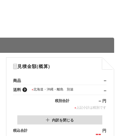
見積金額(概算)
商品
--
送料
※
北海道・沖縄・離島 別途
--
--
円
税別合計
※
上記小計は税別です
内訳を閉じる
税込合計
--
円