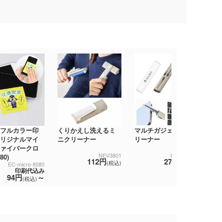
卓
フルカラー印
くりかえし洗えるミ
マルチガジェットク
ー
リジナルマイ
ニクリーナー
リーナー
ァイバークロ
NEV3801
DECO0071
80)
112円
271円
(税込)
(税込)
EC-micro-8080
印刷代込み
94円
～
(税込)