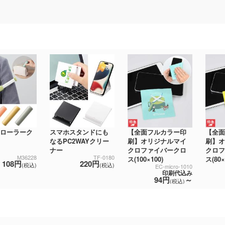
 ローラーク
スマホスタンドにも
【全面フルカラー印
【全面
なるPC2WAYクリー
刷】オリジナルマイ
刷】オ
ナー
クロファイバークロ
クロフ
M36228
TF-0180
ス(100×100)
ス(80×
108円
220円
(税込)
(税込)
EC-micro-1010
印刷代込み
94円
～
(税込)