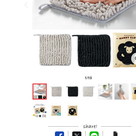
1
/
10