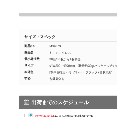
サイズ・スペック
商品No.
M34673
商品名
もこもこクロス
最小発注数
30個/30個から1個単位
サイズ
約W200×H200mm、重量/約30g(パッケージ含む)
本体色
[本体色指定不可] グレー・ブラック2色取混ぜ
荷姿
包装袋入り
出荷までのスケジュール
注文予定日
から出荷日を計算する