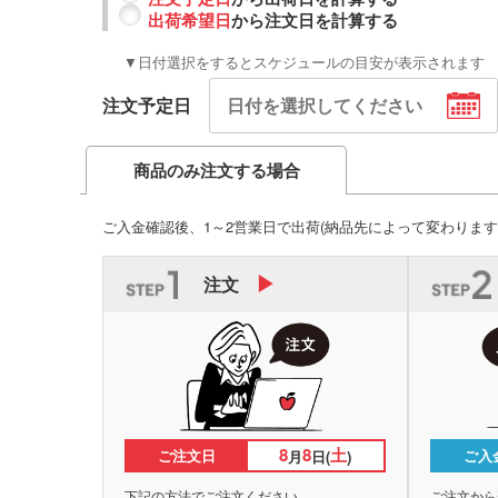
出荷希望日
から注文日を計算する
▼日付選択をするとスケジュールの目安が表示されます
注文予定日
商品のみ注文する場合
ご入金確認後、1～2営業日で出荷
(納品先によって変わります
注文
8
8
土
ご注文日
ご入
月
日(
)
下記の方法でご注文ください。
ご注文から