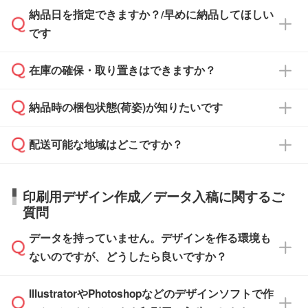
納品日を指定できますか？/早めに納品してほしい
ず、通常はPDFデータをメール添付でお送りし
・印刷する場合(500個程度)
また、卒業・卒園記念品で対策委員会や個人様
です
ます。
ご入金、イメージ画像の校了から約2週間～2
からご注文いただく場合でも、お支払い元が学
原本の郵送をご希望の場合は、担当スタッフま
週間半でご納品いたします。
校や幼稚園・保育園であれば、同様の条件でご
たは注文フォームの『ご注文に関する備考欄』
在庫の確保・取り置きはできますか？
ご希望の納期がある場合は、お問い合わせ・お
対応できる場合がございます。
よりお知らせください。
・商品のみ注文する場合(サンプル購入を含む)
見積もり・ご注文時にその旨をお知らせくださ
ご希望の際は担当スタッフまでお気軽にご相談
ご入金確認後、1～2営業日で出荷いたしま
納品時の梱包状態(荷姿)が知りたいです
い。
ご入金確認後に在庫を確保し、注文確定のご連
ください。
す。
在庫状況や印刷スケジュールを確認のうえ、対
絡を致します。ご入金いただくまで在庫の確保
応が可能かご案内いたします。
配送可能な地域はどこですか？
はできかねますので予めご了承ください。
商品によって異なります。各ページにある商品
納期は商品や数量、印刷方法、ご納品場所、在
また、お急ぎで印刷をご希望の場合は、最短5
詳細の荷姿欄をご確認ください。
庫の有無によって異なります。正確な日程はス
営業日で出荷可能な商品もご用意しておりま
【箱入り】 商品がひとつずつ箱に入っていま
日本全国へお届けが可能です。なお、海外への
タッフまでお問い合わせください。
印刷用デザイン作成／データ入稿に関するご
す。>>
対象商品はこちら
す。(白箱、化粧箱、ブリスターパックなど)
直接納品は行っておりませんので予めご了承く
質問
※最短出荷日は商品によって異なります。各商
【袋入り】 商品がひとつずつ袋に入っていま
ださい。
また、商品ページ内の「出荷までのスケジュー
品ページにてご確認ください
す。(透明袋、デザイン袋など)
データを持っていません。デザインを作る環境も
ル」に注文予定日をご入力いただくと、おおよ
【個包装なし】 個包装がされていない状態で
ないのですが、どうしたら良いですか？
その締切日や出荷目安をご確認いただけます。
納品します。
商品在庫や印刷ラインを確保するためにも、商
※化粧箱から白箱への入れ替えや、オリジナル
IllustratorやPhotoshopなどのデザインソフトで作
品が決まりましたらお早めのご発注をお願いい
無料の「
デザインシミュレーター
」を使えば、
箱の作成は原則承っておりません。