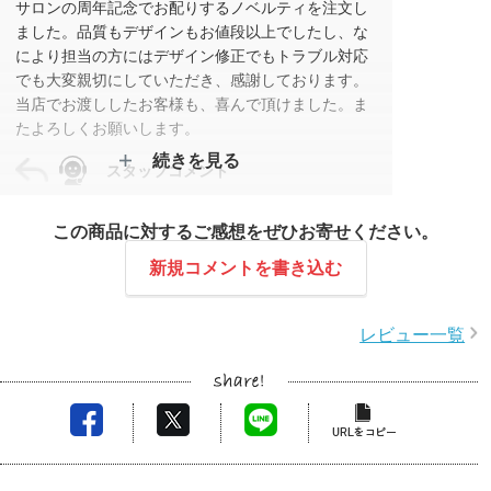
サロンの周年記念でお配りするノベルティを注文し
ました。品質もデザインもお値段以上でしたし、な
により担当の方にはデザイン修正でもトラブル対応
でも大変親切にしていただき、感謝しております。
当店でお渡ししたお客様も、喜んで頂けました。ま
たよろしくお願いします。
続きを見る
スタッフコメント
この度はレビュー投稿をいただきありがとうござい
この商品に対するご感想をぜひお寄せください。
ます。
大切な周年記念に当社のノベルティをご注文いただ
新規コメントを書き込む
き、重ねてお礼申し上げます。
品質やデザイン、そして対応についてご満足いただ
レビュー一覧
けたとのこと、大変光栄です。
お客様にもお喜びいただけたと伺い、スタッフ一
同、嬉しく思っております。
今後ともどうぞよろしくお願いいたします。