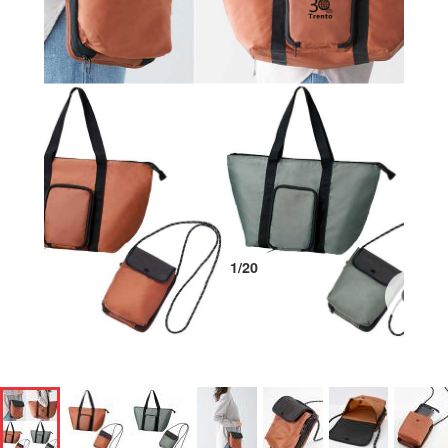
1
/
20