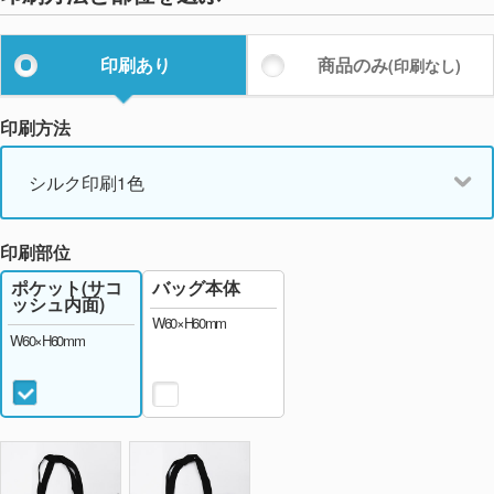
印刷あり
商品のみ
(印刷なし)
印刷方法
シルク印刷1色
印刷部位
バッグ本体
ポケット(サコ
ッシュ内面)
W60×H60mm
W60×H60mm