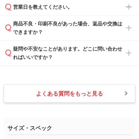
ご希望や商品の本体色を確認し、印刷色をご提
営業日を教えてください。
なお、印刷用データの作り方に関する詳細は、
・解像度の低いデータをトレース/調整してほ
案させていただきます。
「
完全データ入稿
」をご参照ください。
しい
本体色がブラック、ネイビーなど濃色の場合は
商品不良・印刷不良があった場合、返品や交換は
営業日は平日の10:00～18:00で、土日祝日はお
解像度の低い画像や、手書きのイラスト、写真
白色か淡い色の印刷色をおすすめしておりま
できますか？
休みとなります。注文・見積・お問い合わせ
などを、印刷に適したベクターデータに変換し
す。
は、土日祝日でもお送りいただければ、出社後
ます。→
詳しく見る
本体色がナチュラルなど淡色の場合、印刷をく
疑問や不安なことがあります。どこに問い合わせ
速やかに対応いたします。
お手数をお掛けいたしますが、至急担当スタッ
っきりと目立たせたいときは濃い印刷色が、柔
ればいいですか？
フまでご連絡ください。商品の状況を確認し、
・フルカラーデータを1色に変換してほしい
らかい雰囲気にしたいときは淡い印刷色が映え
改めてご案内いたします。
シルク印刷、レーザー彫刻など印刷方法にあわ
ます。
せて、フルカラーのデータを1色になおしま
お問い合わせフォームをご利用ください。1営
【返品・交換の対象】
す。→
詳しく見る
業日以内に担当スタッフよりメールにてご連絡
また、お選びいただいた印刷色が本体色に合わ
・お届け時に商品が損傷・故障している場合
いたします。
ない場合や仕上がりに影響しそうな場合は、ス
よくある質問をもっと見る
・ご注文と異なる商品が届いた場合
・1色印刷でグラデーションや濃淡を表現した
お急ぎの場合はお電話でのご質問も受け付けて
タッフから別の色をご案内することもございま
・印刷不良があった場合
い
おります。下記電話番号までお問い合わせくだ
す。
※印刷不良は原則として“再印刷”でご対応させ
網点という技法で濃淡を表現することができま
さい。
ていただいております。
す。濃淡の差が分かるデータに調整いたしま
サイズ・スペック
※詳しくは「
商品の良品基準について
」をご覧
す。→
詳しく見る
TEL：0422-29-9911 営業時間10:00～
ください。
18:00(土日祝日除く)