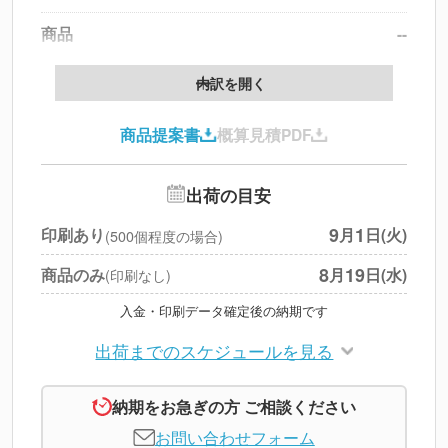
商品
--
製版代
--
内訳を開く
印刷代
--
商品提案書
概算見積PDF
送料
--
※
北海道・沖縄・離島 別途
追加オプション
--
出荷の目安
円
税別合計
9
1
印刷あり
月
日(火)
(500個程度の場合)
※
上記小計は税別です
8
19
商品のみ
月
日(水)
(印刷なし)
入金・印刷データ確定後の納期です
出荷までのスケジュールを見る
納期をお急ぎの方 ご相談ください
お問い合わせフォーム