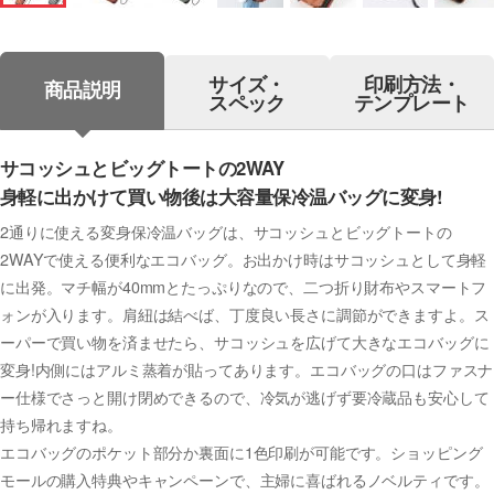
サイズ・
印刷方法・
商品説明
スペック
テンプレート
サコッシュとビッグトートの2WAY
身軽に出かけて買い物後は大容量保冷温バッグに変身!
2通りに使える変身保冷温バッグは、サコッシュとビッグトートの
2WAYで使える便利なエコバッグ。お出かけ時はサコッシュとして身軽
に出発。マチ幅が40mmとたっぷりなので、二つ折り財布やスマートフ
ォンが入ります。肩紐は結べば、丁度良い長さに調節ができますよ。ス
ーパーで買い物を済ませたら、サコッシュを広げて大きなエコバッグに
変身!内側にはアルミ蒸着が貼ってあります。エコバッグの口はファスナ
ー仕様でさっと開け閉めできるので、冷気が逃げず要冷蔵品も安心して
持ち帰れますね。
エコバッグのポケット部分か裏面に1色印刷が可能です。ショッピング
モールの購入特典やキャンペーンで、主婦に喜ばれるノベルティです。