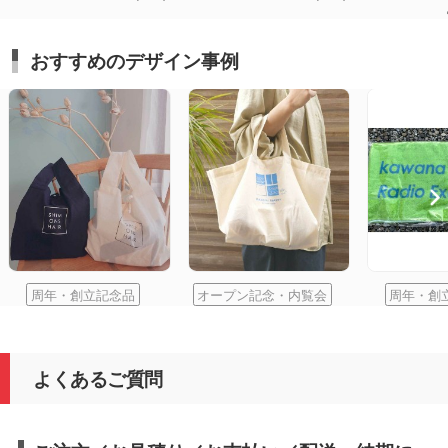
おすすめのデザイン事例
周年・創立記念品
オープン記念・内覧会
周年・創
よくあるご質問