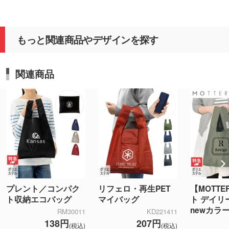
もっと関連商品やデザインを探す
関連商品
プレント／コンパク
リフェロ・再生PET
【MOTT
ト収納エコバッグ
マイバッグ
ト デイリ
newカラ
RM30011
KD221411
138円
207円
(税込)
(税込)