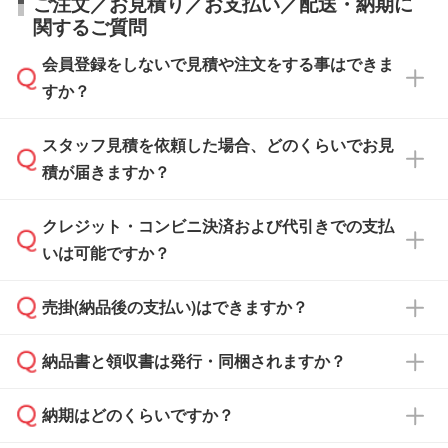
ご注文／お見積り／お支払い／配送・納期に
関するご質問
会員登録をしないで見積や注文をする事はできま
すか？
スタッフ見積を依頼した場合、どのくらいでお見
可能です。見積・注文フォームにて『ゲストの
積が届きますか？
まま進む』ボタンからお進みのうえ、ご依頼く
ださい。
クレジット・コンビニ決済および代引きでの支払
通常、翌営業日までにお送りしております。混
いは可能ですか？
雑状況によっては、お時間をいただくこともご
ざいます。予めご了承ください。土日祝日にご
売掛(納品後の支払い)はできますか？
依頼いただいた場合は、翌営業日以降のご連絡
銀行振込のみのご対応となります。
となります。
納品書と領収書は発行・同梱されますか？
基本的には先入金をお願いしておりますが、自
治体・行政機関・学校・病院・上場企業様 な
納期はどのくらいですか？
どの場合は、月末締め翌月末払いに対応可能で
納品書・領収書は ご依頼をいただいた場合の
す。
み発行しております。商品への同梱はしておら