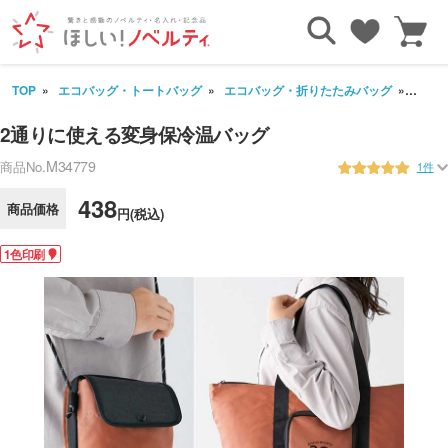
TOP
エコバッグ・トートバッグ
エコバッグ・折りたたみバッグ
2通
2通りに使える変身保冷温バッグ
M34779
商品No.
1件
438
商品価格
円(税込)
1色印刷