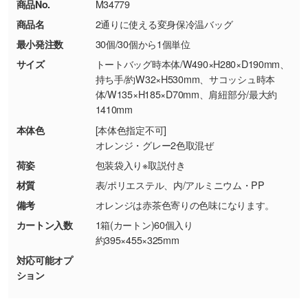
商品No.
M34779
・コーポレートカラーを使って印刷したい／印
お問い合わせフォームはこちら
商品名
2通りに使える変身保冷温バッグ
【返品・交換ができない場合】
刷色にこだわりがある
最小発注数
30個/30個から1個単位
・お客様の元で商品を加工された場合、または
DIC・PANTONEなどのカラーチップの指定や、
商品が破損した場合
現物支給による色指定も承っております。→
詳
サイズ
トートバッグ時本体/W490×H280×D190mm、
・商品到着後7日以上経過している場合
しく見る
持ち手/約W32×H530mm、サコッシュ時本
体/W135×H185×D70mm、肩紐部分/最大約
・お客様のご都合による返品・交換依頼(商
1410mm
品・色・数量などの注文間違い等)
・背景がある画像からキャラクター部分だけを
本体色
[本体色指定不可]
使いたいです
オレンジ・グレー2色取混ぜ
シンプルな背景のデータや、使いたいキャラク
ター部分の輪郭がはっきりしているデータは切
荷姿
包装袋入り※取説付き
り抜き処理が可能です。→
詳しく見る
材質
表/ポリエステル、内/アルミニウム・PP
備考
オレンジは赤茶色寄りの色味になります。
・持っているデータの背景が足りない／塗り足
カートン入数
1箱(カートン)60個入り
しの作り方が分からない
約395×455×325mm
印刷したいデータが印刷範囲よりも小さい場
対応可能オプ
合、シンプルな色・柄の背景であれば拡張が可
ション
能です。→
詳しく見る