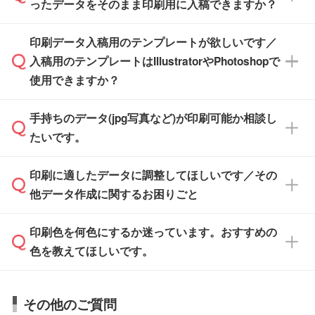
たします。
ったデータをそのまま印刷用に入稿できますか？
PCやスマホから簡単にデザインを作成できま
す。スタンプやテンプレートも豊富なので、デ
※土日祝日を除く営業日換算です。
印刷データ入稿用のテンプレートが欲しいです／
ザインソフトがなくても安心です。
IllustratorやPhotoshop、CLIP STUDIOなどのデ
※沖縄・離島は追加日数がかかります。
入稿用のテンプレートはIllustratorやPhotoshopで
ザインソフトでこだわりのデザインを作成した
また、「
データ作成サービス
」もご利用いただ
使用できますか？
い方は、
完全データ入稿
がおすすめです。
けます。ご希望の文言・書体・印刷色をお知ら
「.ai」形式または「.psd」形式で保存し、お見
せいただければ、弊社にて無料でデザインデー
積・ご注文フォームにアップロードしてご入稿
手持ちのデータ(jpg写真など)が印刷可能か相談し
一部商品は入稿用テンプレートのご用意があり
タを1点作成いたします。
ください。
たいです。
ます。各商品ページの『印刷方法・テンプレー
ト』からダウンロードをお願いいたします。
ご入稿後は経験豊富なスタッフがデータに不備
印刷に適したデータに調整してほしいです／その
入稿用のテンプレートはPDF形式ですが、
印刷に適したデータ・解像度かどうか、担当ス
がないかチェックし、お客様と確認してから印
IllustratorやPhotoshopで開いてご利用いただけ
他データ作成に関するお困りごと
タッフが事前に確認いたします。
刷に進みますので、ご安心ください。
ます。詳しい手順は「
入稿テンプレートの使い
データはお見積・ご注文・
お問い合わせフォー
方
」をご確認ください。
印刷色を何色にするか迷っています。おすすめの
ム
へ添付いただくか、担当スタッフ宛にメール
データ作成でお困りの際には、担当スタッフが
でお送りください。
色を教えてほしいです。
サポートいたしますのでお気軽にご相談くださ
仕上がりに影響しそうな点もチェックいたしま
い。
すので、データのご相談だけでもお気軽にお問
お問い合わせフォーム
や、見積/注文フォーム
お見積・ご注文・
お問い合わせフォーム
からご
その他のご質問
い合わせください。
から添付してお送りください。
相談いただきますと、担当スタッフがお客様の