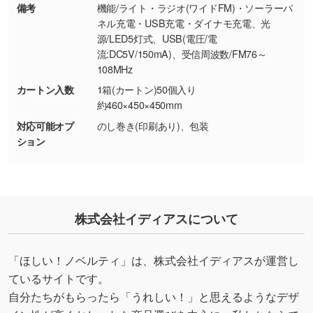
り抜き処理が可能です。→
詳しく見る
備考
機能/ライト・ラジオ(ワイドFM)・ソーラーパ
ネル充電・USB充電・ダイナモ充電、光
・持っているデータの背景が足りない／塗り足
源/LED5灯式、USB(電圧/電
しの作り方が分からない
流:DC5V/150mA)、受信周波数/FM76～
108MHz
印刷したいデータが印刷範囲よりも小さい場
合、シンプルな色・柄の背景であれば拡張が可
カートン入数
1箱(カートン)50個入り
能です。→
詳しく見る
約460×450×450mm
対応可能オプ
のし巻き(印刷あり)、包装
・デザインにQRコードを入れたい／QRコード
ション
を生成してほしい
URLをご指定いただければ、QRコードを生成
いたします。配置のご相談にも応じています。
→
詳しく見る
株式会社イディアスについて
「ほしい！ノベルティ」は、株式会社イディアスが運営し
ているサイトです。
自分たちがもらったら「うれしい！」と思えるようなデザ