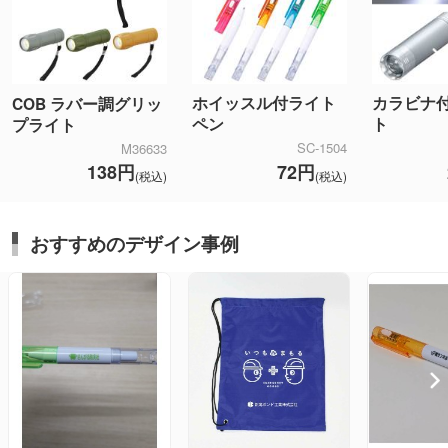
ホイッスル付ライト
カラビナ付
COB ラバー調グリッ
ペン
ト
プライト
SC-1504
M36633
72円
138円
(税込)
(税込)
おすすめのデザイン事例