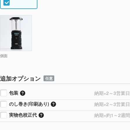
側面
追加オプション
任意
包装
納期+2～3営業日
のし巻き(印刷あり)
納期+2～3営業日
実物色校正代
納期+約1～2週間