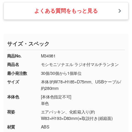
業日以内に担当スタッフよりメールにてご連絡
また、お選びいただいた印刷色が本体色に合わ
・お届け時に商品が損傷・故障している場合
いたします。
ない場合や仕上がりに影響しそうな場合は、ス
よくある質問をもっと見る
・ご注文と異なる商品が届いた場合
・1色印刷でグラデーションや濃淡を表現した
お急ぎの場合はお電話でのご質問も受け付けて
タッフから別の色をご案内することもございま
・印刷不良があった場合
い
おります。下記電話番号までお問い合わせくだ
す。
※印刷不良は原則として“再印刷”でご対応させ
網点という技法で濃淡を表現することができま
さい。
ていただいております。
す。濃淡の差が分かるデータに調整いたしま
サイズ・スペック
※詳しくは「
商品の良品基準について
」をご覧
す。→
詳しく見る
TEL：0422-29-9911 営業時間10:00～
ください。
18:00(土日祝日除く)
商品No.
M34981
・コーポレートカラーを使って印刷したい／印
お問い合わせフォームはこちら
商品名
モシモニソナエル ラジオ付マルチランタン
【返品・交換ができない場合】
刷色にこだわりがある
最小発注数
30個/30個から1個単位
・お客様の元で商品を加工された場合、または
DIC・PANTONEなどのカラーチップの指定や、
商品が破損した場合
現物支給による色指定も承っております。→
詳
サイズ
本体/約W78×H185×D75mm、USBケーブル/
・商品到着後7日以上経過している場合
しく見る
約280mm
・お客様のご都合による返品・交換依頼(商
本体色
[本体色指定不可]
品・色・数量などの注文間違い等)
・背景がある画像からキャラクター部分だけを
単色
使いたいです
荷姿
エアパッキン、化粧箱入り(約
シンプルな背景のデータや、使いたいキャラク
W83×H193×D83mm)※取説付き(紙箱面)
ター部分の輪郭がはっきりしているデータは切
材質
ABS