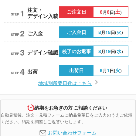
注文・
1
ご注文日
8
8
土
月
日(
)
STEP
デザイン入稿
2
ご入金日
8
18
火
月
日(
)
ご入金
STEP
3
校了のお返事
8
19
水
月
日(
)
デザイン確認
STEP
4
出荷日
9
1
火
月
日(
)
出荷
STEP
地域別所要日数はこちら
納期をお急ぎの方 ご相談ください
自動見積後、注文・見積フォームに納品希望日をご入力のうえご依頼
ください。納期を調整しご返答いたします。
お問い合わせフォーム