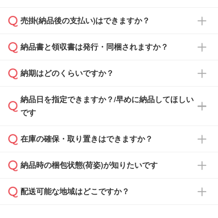
ざいます。予めご了承ください。土日祝日にご
売掛(納品後の支払い)はできますか？
依頼いただいた場合は、翌営業日以降のご連絡
銀行振込のみのご対応となります。
となります。
納品書と領収書は発行・同梱されますか？
基本的には先入金をお願いしておりますが、自
治体・行政機関・学校・病院・上場企業様 な
納期はどのくらいですか？
どの場合は、月末締め翌月末払いに対応可能で
納品書・領収書は ご依頼をいただいた場合の
す。
み発行しております。商品への同梱はしておら
納品日を指定できますか？/早めに納品してほしい
ず、通常はPDFデータをメール添付でお送りし
・印刷する場合(500個程度)
また、卒業・卒園記念品で対策委員会や個人様
です
ます。
ご入金、イメージ画像の校了から約2週間～2
からご注文いただく場合でも、お支払い元が学
原本の郵送をご希望の場合は、担当スタッフま
週間半でご納品いたします。
校や幼稚園・保育園であれば、同様の条件でご
たは注文フォームの『ご注文に関する備考欄』
在庫の確保・取り置きはできますか？
ご希望の納期がある場合は、お問い合わせ・お
対応できる場合がございます。
よりお知らせください。
・商品のみ注文する場合(サンプル購入を含む)
見積もり・ご注文時にその旨をお知らせくださ
ご希望の際は担当スタッフまでお気軽にご相談
ご入金確認後、1～2営業日で出荷いたしま
納品時の梱包状態(荷姿)が知りたいです
い。
ご入金確認後に在庫を確保し、注文確定のご連
ください。
す。
在庫状況や印刷スケジュールを確認のうえ、対
絡を致します。ご入金いただくまで在庫の確保
応が可能かご案内いたします。
配送可能な地域はどこですか？
はできかねますので予めご了承ください。
商品によって異なります。各ページにある商品
納期は商品や数量、印刷方法、ご納品場所、在
また、お急ぎで印刷をご希望の場合は、最短5
詳細の荷姿欄をご確認ください。
庫の有無によって異なります。正確な日程はス
営業日で出荷可能な商品もご用意しておりま