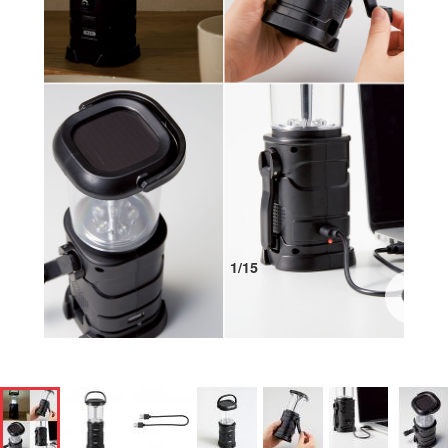
1
/
15