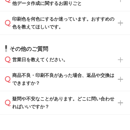
がないかチェックし、お客様と確認してから印
IllustratorやPhotoshopで開いてご利用いただけ
他データ作成に関するお困りごと
タッフが事前に確認いたします。
刷に進みますので、ご安心ください。
ます。詳しい手順は「
入稿テンプレートの使い
データはお見積・ご注文・
お問い合わせフォー
方
」をご確認ください。
印刷色を何色にするか迷っています。おすすめの
ム
へ添付いただくか、担当スタッフ宛にメール
データ作成でお困りの際には、担当スタッフが
でお送りください。
色を教えてほしいです。
サポートいたしますのでお気軽にご相談くださ
仕上がりに影響しそうな点もチェックいたしま
い。
すので、データのご相談だけでもお気軽にお問
お問い合わせフォーム
や、見積/注文フォーム
お見積・ご注文・
お問い合わせフォーム
からご
その他のご質問
い合わせください。
から添付してお送りください。
相談いただきますと、担当スタッフがお客様の
ご希望や商品の本体色を確認し、印刷色をご提
営業日を教えてください。
なお、印刷用データの作り方に関する詳細は、
・解像度の低いデータをトレース/調整してほ
案させていただきます。
「
完全データ入稿
」をご参照ください。
しい
本体色がブラック、ネイビーなど濃色の場合は
商品不良・印刷不良があった場合、返品や交換は
営業日は平日の10:00～18:00で、土日祝日はお
解像度の低い画像や、手書きのイラスト、写真
白色か淡い色の印刷色をおすすめしておりま
できますか？
休みとなります。注文・見積・お問い合わせ
などを、印刷に適したベクターデータに変換し
す。
は、土日祝日でもお送りいただければ、出社後
ます。→
詳しく見る
本体色がナチュラルなど淡色の場合、印刷をく
疑問や不安なことがあります。どこに問い合わせ
速やかに対応いたします。
お手数をお掛けいたしますが、至急担当スタッ
っきりと目立たせたいときは濃い印刷色が、柔
ればいいですか？
フまでご連絡ください。商品の状況を確認し、
・フルカラーデータを1色に変換してほしい
らかい雰囲気にしたいときは淡い印刷色が映え
改めてご案内いたします。
シルク印刷、レーザー彫刻など印刷方法にあわ
ます。
せて、フルカラーのデータを1色になおしま
お問い合わせフォームをご利用ください。1営
【返品・交換の対象】
す。→
詳しく見る