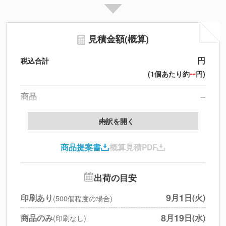
見積金額(概算)
円
税込合計
--
(1個あたり約
円)
商品
--
製版代
--
内訳を開く
印刷代
--
商品提案書
概算見積PDF
送料
--
※
北海道・沖縄・離島 別途
追加オプション
--
出荷の目安
円
税別合計
9
1
印刷あり
月
日(火)
(500個程度の場合)
※
上記小計は税別です
8
19
商品のみ
月
日(水)
(印刷なし)