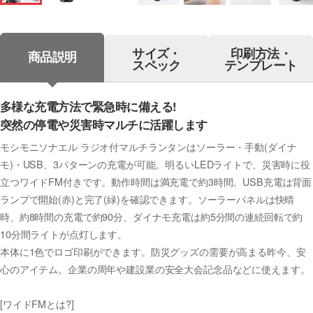
サイズ・
印刷方法・
商品説明
スペック
テンプレート
多様な充電方法で緊急時に備える!
突然の停電や災害時マルチに活躍します
モシモニソナエル ラジオ付マルチランタンはソーラー・手動(ダイナ
モ)・USB、3パターンの充電が可能。明るいLEDライトで、災害時に役
立つワイドFM付きです。動作時間は満充電で約3時間。USB充電は背面
ランプで開始(赤)と完了(緑)を確認できます。ソーラーパネルは快晴
時、約8時間の充電で約90分、ダイナモ充電は約5分間の連続回転で約
10分間ライトが点灯します。
本体に1色でロゴ印刷ができます。防災グッズの需要が高まる昨今、安
心のアイテム。企業の周年や建設業の安全大会記念品などに使えます。
[ワイドFMとは?]