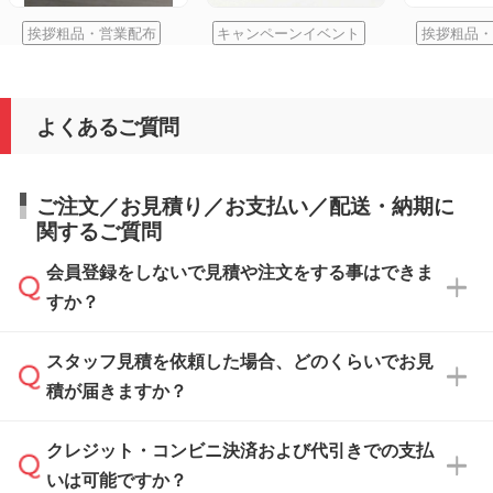
挨拶粗品・営業配布
キャンペーンイベント
挨拶粗品・
よくあるご質問
ご注文／お見積り／お支払い／配送・納期に
関するご質問
会員登録をしないで見積や注文をする事はできま
すか？
スタッフ見積を依頼した場合、どのくらいでお見
可能です。見積・注文フォームにて『ゲストの
積が届きますか？
まま進む』ボタンからお進みのうえ、ご依頼く
ださい。
クレジット・コンビニ決済および代引きでの支払
通常、翌営業日までにお送りしております。混
いは可能ですか？
雑状況によっては、お時間をいただくこともご