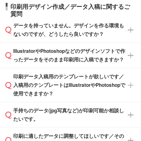
【箱入り】 商品がひとつずつ箱に入っていま
日本全国へお届けが可能です。なお、海外への
タッフまでお問い合わせください。
印刷用デザイン作成／データ入稿に関するご
す。>>
対象商品はこちら
す。(白箱、化粧箱、ブリスターパックなど)
直接納品は行っておりませんので予めご了承く
質問
※最短出荷日は商品によって異なります。各商
【袋入り】 商品がひとつずつ袋に入っていま
ださい。
また、商品ページ内の「出荷までのスケジュー
品ページにてご確認ください
す。(透明袋、デザイン袋など)
データを持っていません。デザインを作る環境も
ル」に注文予定日をご入力いただくと、おおよ
【個包装なし】 個包装がされていない状態で
ないのですが、どうしたら良いですか？
その締切日や出荷目安をご確認いただけます。
納品します。
商品在庫や印刷ラインを確保するためにも、商
※化粧箱から白箱への入れ替えや、オリジナル
IllustratorやPhotoshopなどのデザインソフトで作
品が決まりましたらお早めのご発注をお願いい
無料の「
デザインシミュレーター
」を使えば、
箱の作成は原則承っておりません。
たします。
ったデータをそのまま印刷用に入稿できますか？
PCやスマホから簡単にデザインを作成できま
す。スタンプやテンプレートも豊富なので、デ
※土日祝日を除く営業日換算です。
印刷データ入稿用のテンプレートが欲しいです／
ザインソフトがなくても安心です。
IllustratorやPhotoshop、CLIP STUDIOなどのデ
※沖縄・離島は追加日数がかかります。
入稿用のテンプレートはIllustratorやPhotoshopで
ザインソフトでこだわりのデザインを作成した
また、「
データ作成サービス
」もご利用いただ
使用できますか？
い方は、
完全データ入稿
がおすすめです。
けます。ご希望の文言・書体・印刷色をお知ら
「.ai」形式または「.psd」形式で保存し、お見
せいただければ、弊社にて無料でデザインデー
積・ご注文フォームにアップロードしてご入稿
手持ちのデータ(jpg写真など)が印刷可能か相談し
一部商品は入稿用テンプレートのご用意があり
タを1点作成いたします。
ください。
たいです。
ます。各商品ページの『印刷方法・テンプレー
ト』からダウンロードをお願いいたします。
ご入稿後は経験豊富なスタッフがデータに不備
印刷に適したデータに調整してほしいです／その
入稿用のテンプレートはPDF形式ですが、
印刷に適したデータ・解像度かどうか、担当ス