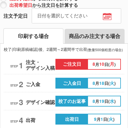
出荷希望日
から注文日を計算する
注文予定日
印刷する場合
商品のみ注文する場合
校了(印刷原稿確認)後、2週間～2週間半で出荷
(数量500個程度の場合)
注文・
1
ご注文日
8
10
月
月
日(
)
STEP
デザイン入稿
2
ご入金日
8
18
火
月
日(
)
ご入金
STEP
3
校了のお返事
8
19
水
月
日(
)
デザイン確認
STEP
4
出荷日
9
1
火
月
日(
)
出荷
STEP