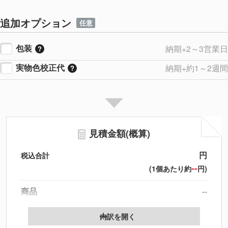
追加オプション
任意
包装
納期+2～3営業日
実物色校正代
納期+約1～2週間
見積金額(概算)
円
税込合計
--
(1個あたり約
円)
商品
--
製版代
--
内訳を開く