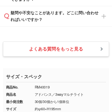
休みとなります。注文・見積・お問い合わせ
などを、印刷に適したベクターデータに変換し
す。
は、土日祝日でもお送りいただければ、出社後
ます。→
詳しく見る
本体色がナチュラルなど淡色の場合、印刷をく
疑問や不安なことがあります。どこに問い合わせ
速やかに対応いたします。
お手数をお掛けいたしますが、至急担当スタッ
っきりと目立たせたいときは濃い印刷色が、柔
ればいいですか？
フまでご連絡ください。商品の状況を確認し、
・フルカラーデータを1色に変換してほしい
らかい雰囲気にしたいときは淡い印刷色が映え
改めてご案内いたします。
シルク印刷、レーザー彫刻など印刷方法にあわ
ます。
せて、フルカラーのデータを1色になおしま
お問い合わせフォームをご利用ください。1営
【返品・交換の対象】
す。→
詳しく見る
業日以内に担当スタッフよりメールにてご連絡
また、お選びいただいた印刷色が本体色に合わ
・お届け時に商品が損傷・故障している場合
いたします。
ない場合や仕上がりに影響しそうな場合は、ス
よくある質問をもっと見る
・ご注文と異なる商品が届いた場合
・1色印刷でグラデーションや濃淡を表現した
お急ぎの場合はお電話でのご質問も受け付けて
タッフから別の色をご案内することもございま
・印刷不良があった場合
い
おります。下記電話番号までお問い合わせくだ
す。
※印刷不良は原則として“再印刷”でご対応させ
網点という技法で濃淡を表現することができま
さい。
ていただいております。
す。濃淡の差が分かるデータに調整いたしま
サイズ・スペック
※詳しくは「
商品の良品基準について
」をご覧
す。→
詳しく見る
TEL：0422-29-9911 営業時間10:00～
ください。
18:00(土日祝日除く)
商品No.
RM40019
・コーポレートカラーを使って印刷したい／印
お問い合わせフォームはこちら
商品名
アドバンス／3wayマルチライト
【返品・交換ができない場合】
刷色にこだわりがある
最小発注数
30個/30個から1個単位
・お客様の元で商品を加工された場合、または
DIC・PANTONEなどのカラーチップの指定や、
商品が破損した場合
現物支給による色指定も承っております。→
詳
サイズ
約φ60×H195mm