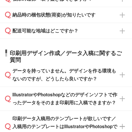
ご希望の納期がある場合は、お問い合わせ・お
対応できる場合がございます。
よりお知らせください。
・商品のみ注文する場合(サンプル購入を含む)
見積もり・ご注文時にその旨をお知らせくださ
ご希望の際は担当スタッフまでお気軽にご相談
ご入金確認後、1～2営業日で出荷いたしま
納品時の梱包状態(荷姿)が知りたいです
い。
ご入金確認後に在庫を確保し、注文確定のご連
ください。
す。
在庫状況や印刷スケジュールを確認のうえ、対
絡を致します。ご入金いただくまで在庫の確保
応が可能かご案内いたします。
配送可能な地域はどこですか？
はできかねますので予めご了承ください。
商品によって異なります。各ページにある商品
納期は商品や数量、印刷方法、ご納品場所、在
また、お急ぎで印刷をご希望の場合は、最短5
詳細の荷姿欄をご確認ください。
庫の有無によって異なります。正確な日程はス
営業日で出荷可能な商品もご用意しておりま
【箱入り】 商品がひとつずつ箱に入っていま
日本全国へお届けが可能です。なお、海外への
タッフまでお問い合わせください。
印刷用デザイン作成／データ入稿に関するご
す。>>
対象商品はこちら
す。(白箱、化粧箱、ブリスターパックなど)
直接納品は行っておりませんので予めご了承く
質問
※最短出荷日は商品によって異なります。各商
【袋入り】 商品がひとつずつ袋に入っていま
ださい。
また、商品ページ内の「出荷までのスケジュー
品ページにてご確認ください
す。(透明袋、デザイン袋など)
データを持っていません。デザインを作る環境も
ル」に注文予定日をご入力いただくと、おおよ
【個包装なし】 個包装がされていない状態で
ないのですが、どうしたら良いですか？
その締切日や出荷目安をご確認いただけます。
納品します。
商品在庫や印刷ラインを確保するためにも、商
※化粧箱から白箱への入れ替えや、オリジナル
IllustratorやPhotoshopなどのデザインソフトで作
品が決まりましたらお早めのご発注をお願いい
無料の「
デザインシミュレーター
」を使えば、
箱の作成は原則承っておりません。
たします。
ったデータをそのまま印刷用に入稿できますか？
PCやスマホから簡単にデザインを作成できま
す。スタンプやテンプレートも豊富なので、デ
※土日祝日を除く営業日換算です。
印刷データ入稿用のテンプレートが欲しいです／
ザインソフトがなくても安心です。
IllustratorやPhotoshop、CLIP STUDIOなどのデ
※沖縄・離島は追加日数がかかります。
入稿用のテンプレートはIllustratorやPhotoshopで
ザインソフトでこだわりのデザインを作成した