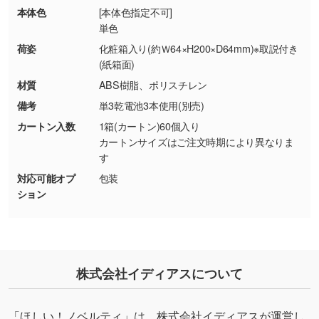
・商品到着後7日以上経過している場合
しく見る
本体色
[本体色指定不可]
・お客様のご都合による返品・交換依頼(商
単色
品・色・数量などの注文間違い等)
・背景がある画像からキャラクター部分だけを
荷姿
化粧箱入り(約Ｗ64×H200×D64mm)※取説付き
使いたいです
(紙箱面)
シンプルな背景のデータや、使いたいキャラク
材質
ABS樹脂、ポリスチレン
ター部分の輪郭がはっきりしているデータは切
備考
単3乾電池3本使用(別売)
り抜き処理が可能です。→
詳しく見る
カートン入数
1箱(カートン)60個入り
カートンサイズはご注文時期により異なりま
・持っているデータの背景が足りない／塗り足
す
しの作り方が分からない
対応可能オプ
包装
印刷したいデータが印刷範囲よりも小さい場
ション
合、シンプルな色・柄の背景であれば拡張が可
能です。→
詳しく見る
・デザインにQRコードを入れたい／QRコード
株式会社イディアスについて
を生成してほしい
URLをご指定いただければ、QRコードを生成
いたします。配置のご相談にも応じています。
「ほしい！ノベルティ」は、株式会社イディアスが運営し