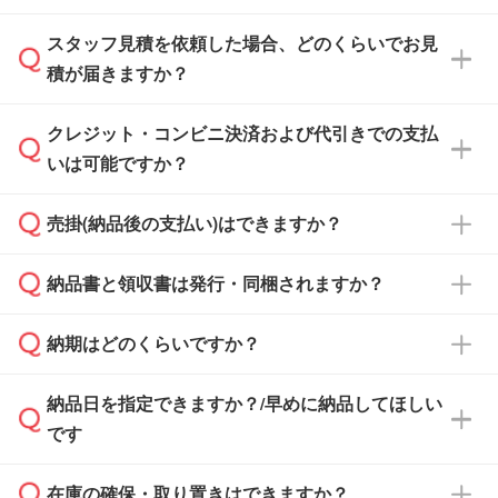
スタッフ見積を依頼した場合、どのくらいでお見
可能です。見積・注文フォームにて『ゲストの
積が届きますか？
まま進む』ボタンからお進みのうえ、ご依頼く
ださい。
クレジット・コンビニ決済および代引きでの支払
通常、翌営業日までにお送りしております。混
いは可能ですか？
雑状況によっては、お時間をいただくこともご
ざいます。予めご了承ください。土日祝日にご
売掛(納品後の支払い)はできますか？
依頼いただいた場合は、翌営業日以降のご連絡
銀行振込のみのご対応となります。
となります。
納品書と領収書は発行・同梱されますか？
基本的には先入金をお願いしておりますが、自
治体・行政機関・学校・病院・上場企業様 な
納期はどのくらいですか？
どの場合は、月末締め翌月末払いに対応可能で
納品書・領収書は ご依頼をいただいた場合の
す。
み発行しております。商品への同梱はしておら
納品日を指定できますか？/早めに納品してほしい
ず、通常はPDFデータをメール添付でお送りし
・印刷する場合(500個程度)
また、卒業・卒園記念品で対策委員会や個人様
です
ます。
ご入金、イメージ画像の校了から約2週間～2
からご注文いただく場合でも、お支払い元が学
原本の郵送をご希望の場合は、担当スタッフま
週間半でご納品いたします。
校や幼稚園・保育園であれば、同様の条件でご
たは注文フォームの『ご注文に関する備考欄』
在庫の確保・取り置きはできますか？