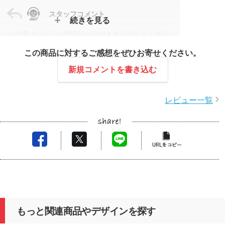
スタッフコメント
続きを見る
この度はレビュー投稿をいただきありがとうござい
ます。
この商品に対するご感想をぜひお寄せください。
アドバンス／3wayマルチライトの仕様や仕上がりに
ご満足いただけたとのこと、大変嬉しく思います。
新規コメントを書き込む
お写真も撮影いただき、商品を気に入っていただけ
たことが伝わり、安心いたしました。
レビュー一覧
またのご利用を心よりお待ちしております。
もっと関連商品やデザインを探す