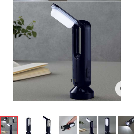
1
/
8