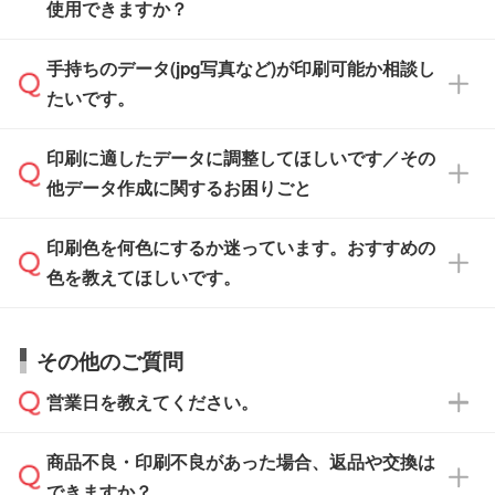
また、「
データ作成サービス
」もご利用いただ
使用できますか？
い方は、
完全データ入稿
がおすすめです。
けます。ご希望の文言・書体・印刷色をお知ら
「.ai」形式または「.psd」形式で保存し、お見
せいただければ、弊社にて無料でデザインデー
積・ご注文フォームにアップロードしてご入稿
手持ちのデータ(jpg写真など)が印刷可能か相談し
一部商品は入稿用テンプレートのご用意があり
タを1点作成いたします。
ください。
たいです。
ます。各商品ページの『印刷方法・テンプレー
ト』からダウンロードをお願いいたします。
ご入稿後は経験豊富なスタッフがデータに不備
印刷に適したデータに調整してほしいです／その
入稿用のテンプレートはPDF形式ですが、
印刷に適したデータ・解像度かどうか、担当ス
がないかチェックし、お客様と確認してから印
IllustratorやPhotoshopで開いてご利用いただけ
他データ作成に関するお困りごと
タッフが事前に確認いたします。
刷に進みますので、ご安心ください。
ます。詳しい手順は「
入稿テンプレートの使い
データはお見積・ご注文・
お問い合わせフォー
方
」をご確認ください。
印刷色を何色にするか迷っています。おすすめの
ム
へ添付いただくか、担当スタッフ宛にメール
データ作成でお困りの際には、担当スタッフが
でお送りください。
色を教えてほしいです。
サポートいたしますのでお気軽にご相談くださ
仕上がりに影響しそうな点もチェックいたしま
い。
すので、データのご相談だけでもお気軽にお問
お問い合わせフォーム
や、見積/注文フォーム
お見積・ご注文・
お問い合わせフォーム
からご
その他のご質問
い合わせください。
から添付してお送りください。
相談いただきますと、担当スタッフがお客様の
ご希望や商品の本体色を確認し、印刷色をご提
営業日を教えてください。
なお、印刷用データの作り方に関する詳細は、
・解像度の低いデータをトレース/調整してほ
案させていただきます。
「
完全データ入稿
」をご参照ください。
しい
本体色がブラック、ネイビーなど濃色の場合は
商品不良・印刷不良があった場合、返品や交換は
営業日は平日の10:00～18:00で、土日祝日はお
解像度の低い画像や、手書きのイラスト、写真
白色か淡い色の印刷色をおすすめしておりま
できますか？