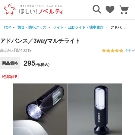
TOP
防災・防犯グッズ
ライト・LEDライト・懐中電灯
アドバンス／3wayマルチライト
アドバンス／3wayマルチライト
RM40019
商品No.
1件
295
商品価格
円(税込)
1色印刷