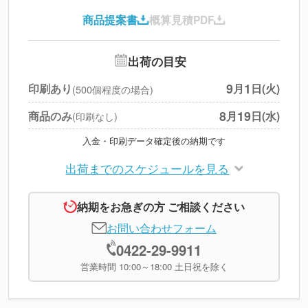
印刷代
--
商品提案書
概算見積PDF
送料
--
※
北海道・沖縄・離島 別途
追加オプション
--
出荷の目安
円
税別合計
9
1
印刷あり
月
日(火)
(500個程度の場合)
※
上記小計は税別です
8
19
商品のみ
月
日(水)
(印刷なし)
入金・印刷データ確定後の納期です
出荷までのスケジュールを見る
納期をお急ぎの方 ご相談ください
お問い合わせフォーム
0422-29-9911
営業時間 10:00～18:00 土日祝を除く