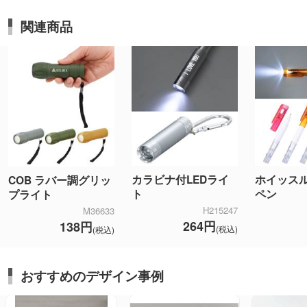
関連商品
カラビナ付LEDライ
ホイッス
COB ラバー調グリッ
ト
ペン
プライト
H215247
M36633
264円
138円
(税込)
(税込)
おすすめのデザイン事例