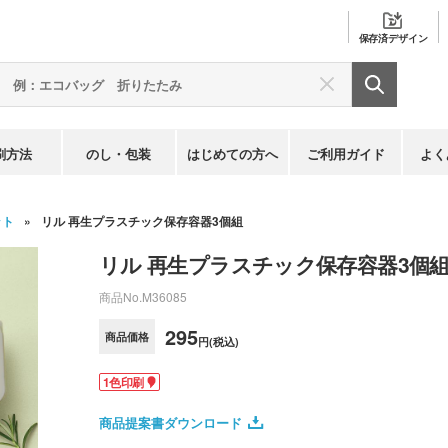
保存済
デザイン
刷方法
のし・包装
はじめての方へ
ご利用ガイド
よく
ット
リル 再生プラスチック保存容器3個組
リル 再生プラスチック保存容器3個
商品No.
M36085
295
商品価格
円(税込)
1色印刷
商品提案書ダウンロード