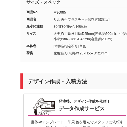
サイズ・スペック
商品No.
M36085
商品名
リル 再生プラスチック保存容器3個組
最小発注数
30個/30個から1個単位
サイズ
大/約W118×H118×D55mm(容量/約500ml)、中/約
小/約W86×H86×D45mm(容量/約200ml)
本体色
[本体色指定不可] 単色
荷姿
化粧箱入り(約W120×H55×D120mm)
デザイン作成・入稿方法
発注後、デザイン作成を依頼！
データ作成サービス
書体やテンプレート、印刷色を選んでスタッフに依頼す