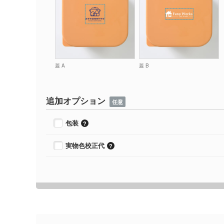
蓋 A
蓋 B
追加オプション
任意
包装
実物色校正代