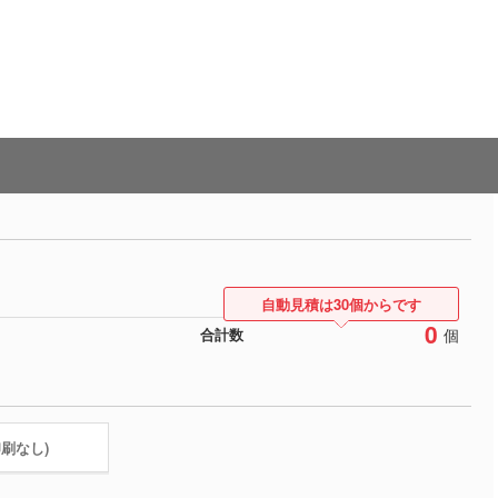
自動見積は30個からです
0
個
合計数
印刷なし)