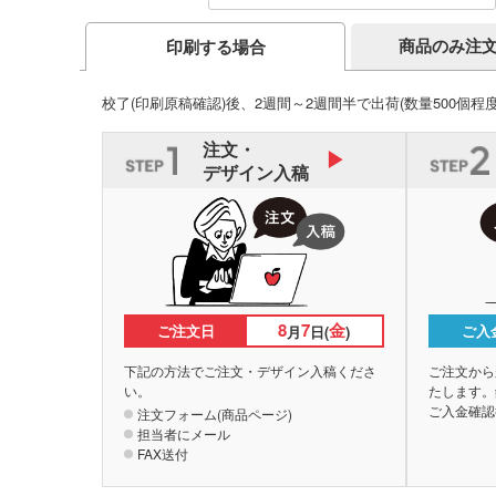
商品のみ注
印刷する場合
校了(印刷原稿確認)後、2週間～2週間半で出荷
(数量500個程
注文・
デザイン入稿
8
7
金
ご注文日
ご入
月
日(
)
下記の方法でご注文・デザイン入稿くださ
ご注文から
い。
たします。
ご入金確認
注文フォーム(商品ページ)
担当者にメール
FAX送付