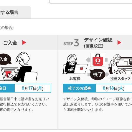
文する場合
度の場合)
デザイン
確認
ご入金
(画像校正)
8
17
月
8
18
火
金日
校了のお返事
月
日(
)
月
日(
)
翌営業日中に請求書をお送りい
デザイン入稿後、印刷のイメージ画像を作
銀行振込でお支払いください。
成しお送りします。OKのお返事を頂いてか
後の進行となります。
ら印刷を開始いたします。