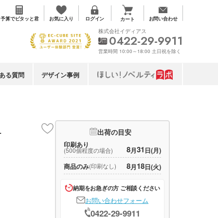
お気に入り
予算で
ピタッと君
ログイン
お問い合わせ
カート
株式会社イディアス
0422-29-9911
営業時間 10:00～18:00 土日祝を除く
ある質問
デザイン事例
組
出荷の目安
印刷あり
8
31
月
日(月)
(500個程度の場合)
8
18
商品のみ
(印刷なし)
月
日(火)
納期をお急ぎの方 ご相談ください
お問い合わせフォーム
0422-29-9911