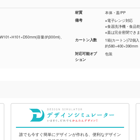
材質
本体・蓋/PP
備考
※電子レンジ対応
※食器洗浄機・食品
※蓋は完全密閉でき
W101×H101×D50mm(容量/約300ml)、
カートン入数
1箱(カートン)72個
約580×400×390mm
対応可能オプ
包装
ション
誰でも今すぐ簡単にデザインが作れる、便利なデザイン