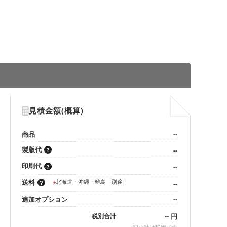
見積金額(概算)
商品
--
製版代
--
印刷代
--
送料
※
北海道・沖縄・離島 別途
--
追加オプション
--
--
円
税別合計
※
上記小計は税別です