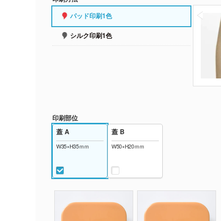
パッド印刷1色
シルク印刷1色
印刷部位
蓋 A
蓋 B
W35×H35ｍｍ
W50×H20ｍｍ