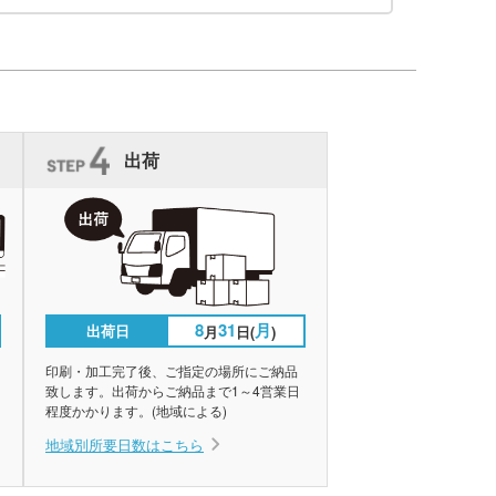
出荷
8
31
月
出荷日
月
日(
)
印刷・加工完了後、ご指定の場所にご納品
致します。出荷からご納品まで1～4営業日
程度かかります。(地域による)
地域別所要日数はこちら