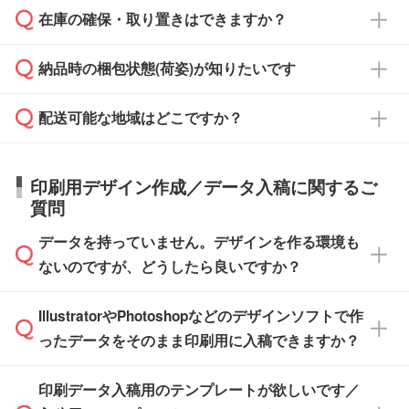
校や幼稚園・保育園であれば、同様の条件でご
たは注文フォームの『ご注文に関する備考欄』
在庫の確保・取り置きはできますか？
ご希望の納期がある場合は、お問い合わせ・お
対応できる場合がございます。
よりお知らせください。
・商品のみ注文する場合(サンプル購入を含む)
見積もり・ご注文時にその旨をお知らせくださ
ご希望の際は担当スタッフまでお気軽にご相談
ご入金確認後、1～2営業日で出荷いたしま
納品時の梱包状態(荷姿)が知りたいです
い。
ご入金確認後に在庫を確保し、注文確定のご連
ください。
す。
在庫状況や印刷スケジュールを確認のうえ、対
絡を致します。ご入金いただくまで在庫の確保
応が可能かご案内いたします。
配送可能な地域はどこですか？
はできかねますので予めご了承ください。
商品によって異なります。各ページにある商品
納期は商品や数量、印刷方法、ご納品場所、在
また、お急ぎで印刷をご希望の場合は、最短5
詳細の荷姿欄をご確認ください。
庫の有無によって異なります。正確な日程はス
営業日で出荷可能な商品もご用意しておりま
【箱入り】 商品がひとつずつ箱に入っていま
日本全国へお届けが可能です。なお、海外への
タッフまでお問い合わせください。
印刷用デザイン作成／データ入稿に関するご
す。>>
対象商品はこちら
す。(白箱、化粧箱、ブリスターパックなど)
直接納品は行っておりませんので予めご了承く
質問
※最短出荷日は商品によって異なります。各商
【袋入り】 商品がひとつずつ袋に入っていま
ださい。
また、商品ページ内の「出荷までのスケジュー
品ページにてご確認ください
す。(透明袋、デザイン袋など)
データを持っていません。デザインを作る環境も
ル」に注文予定日をご入力いただくと、おおよ
【個包装なし】 個包装がされていない状態で
ないのですが、どうしたら良いですか？
その締切日や出荷目安をご確認いただけます。
納品します。
商品在庫や印刷ラインを確保するためにも、商
※化粧箱から白箱への入れ替えや、オリジナル
IllustratorやPhotoshopなどのデザインソフトで作
品が決まりましたらお早めのご発注をお願いい
無料の「
デザインシミュレーター
」を使えば、
箱の作成は原則承っておりません。
たします。
ったデータをそのまま印刷用に入稿できますか？
PCやスマホから簡単にデザインを作成できま
す。スタンプやテンプレートも豊富なので、デ
※土日祝日を除く営業日換算です。
印刷データ入稿用のテンプレートが欲しいです／
ザインソフトがなくても安心です。
IllustratorやPhotoshop、CLIP STUDIOなどのデ
※沖縄・離島は追加日数がかかります。