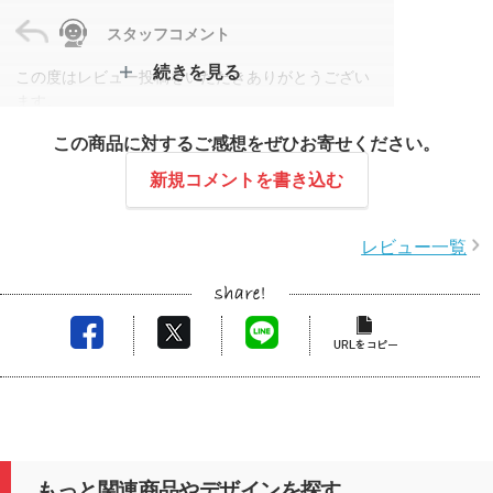
スタッフコメント
続きを見る
この度はレビュー投稿をいただきありがとうござい
ます。
モシモニソナエル 3WAYマルチライトのご注文で
この商品に対するご感想をぜひお寄せください。
は、前回と同じ名入れデザインをご希望いただき、
スムーズにご案内できました。
新規コメントを書き込む
災害時にも普段使いにも役立つとのお言葉をいただ
き、大変嬉しく思います。
レビュー一覧
またのご利用を心よりお待ちしております。
もっと関連商品やデザインを探す