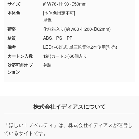
商品が破損した場合
現物支給による色指定も承っております。→
詳
サイズ
約W78×H193×D59mm
・商品到着後7日以上経過している場合
しく見る
本体色
[本体色指定不可]
・お客様のご都合による返品・交換依頼(商
単色
品・色・数量などの注文間違い等)
・背景がある画像からキャラクター部分だけを
荷姿
化粧箱入り(約Ｗ83×H200×D62mm)
使いたいです
材質
ABS、PS、PP
シンプルな背景のデータや、使いたいキャラク
備考
LED1+6灯式､単三乾電池2本使用(別売)
ター部分の輪郭がはっきりしているデータは切
カートン入数
1箱(カートン)60個入り
り抜き処理が可能です。→
詳しく見る
対応可能オプ
包装
ション
・持っているデータの背景が足りない／塗り足
しの作り方が分からない
印刷したいデータが印刷範囲よりも小さい場
合、シンプルな色・柄の背景であれば拡張が可
能です。→
詳しく見る
株式会社イディアスについて
・デザインにQRコードを入れたい／QRコード
「ほしい！ノベルティ」は、株式会社イディアスが運営し
を生成してほしい
ているサイトです。
URLをご指定いただければ、QRコードを生成