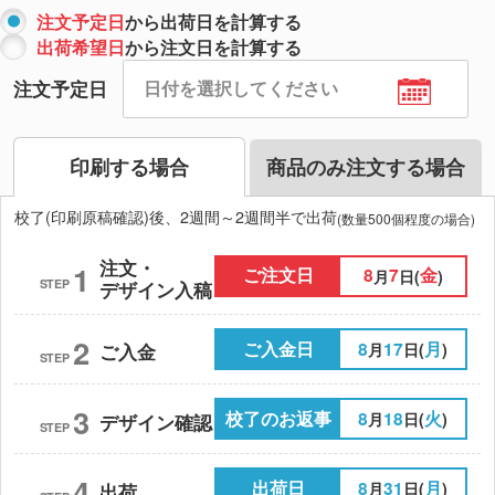
注文予定日
から出荷日を計算する
出荷希望日
から注文日を計算する
注文予定日
印刷する場合
商品のみ注文する場合
校了(印刷原稿確認)後、2週間～2週間半で出荷
(数量500個程度の場合)
注文・
1
ご注文日
8
7
金
月
日(
)
STEP
デザイン入稿
2
ご入金日
8
17
月
月
日(
)
ご入金
STEP
3
校了のお返事
8
18
火
月
日(
)
デザイン確認
STEP
4
出荷日
8
31
月
月
日(
)
出荷