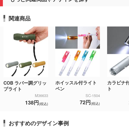
関連商品
ホイッスル付ライト
カラビナ付
COB ラバー調グリッ
ペン
ト
プライト
SC-1504
M36633
72円
138円
(税込)
(税込)
おすすめのデザイン事例