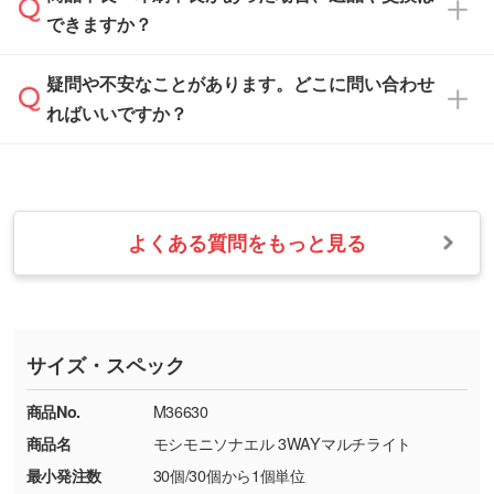
営業日は平日の10:00～18:00で、土日祝日はお
解像度の低い画像や、手書きのイラスト、写真
白色か淡い色の印刷色をおすすめしておりま
できますか？
休みとなります。注文・見積・お問い合わせ
などを、印刷に適したベクターデータに変換し
す。
は、土日祝日でもお送りいただければ、出社後
ます。→
詳しく見る
本体色がナチュラルなど淡色の場合、印刷をく
疑問や不安なことがあります。どこに問い合わせ
速やかに対応いたします。
お手数をお掛けいたしますが、至急担当スタッ
っきりと目立たせたいときは濃い印刷色が、柔
ればいいですか？
フまでご連絡ください。商品の状況を確認し、
・フルカラーデータを1色に変換してほしい
らかい雰囲気にしたいときは淡い印刷色が映え
改めてご案内いたします。
シルク印刷、レーザー彫刻など印刷方法にあわ
ます。
せて、フルカラーのデータを1色になおしま
お問い合わせフォームをご利用ください。1営
【返品・交換の対象】
す。→
詳しく見る
業日以内に担当スタッフよりメールにてご連絡
また、お選びいただいた印刷色が本体色に合わ
・お届け時に商品が損傷・故障している場合
いたします。
ない場合や仕上がりに影響しそうな場合は、ス
よくある質問をもっと見る
・ご注文と異なる商品が届いた場合
・1色印刷でグラデーションや濃淡を表現した
お急ぎの場合はお電話でのご質問も受け付けて
タッフから別の色をご案内することもございま
・印刷不良があった場合
い
おります。下記電話番号までお問い合わせくだ
す。
※印刷不良は原則として“再印刷”でご対応させ
網点という技法で濃淡を表現することができま
さい。
ていただいております。
す。濃淡の差が分かるデータに調整いたしま
サイズ・スペック
※詳しくは「
商品の良品基準について
」をご覧
す。→
詳しく見る
TEL：0422-29-9911 営業時間10:00～
ください。
18:00(土日祝日除く)
商品No.
M36630
・コーポレートカラーを使って印刷したい／印
お問い合わせフォームはこちら
商品名
モシモニソナエル 3WAYマルチライト
【返品・交換ができない場合】
刷色にこだわりがある
最小発注数
30個/30個から1個単位
・お客様の元で商品を加工された場合、または
DIC・PANTONEなどのカラーチップの指定や、