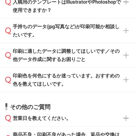
入稿用のテンプレートはIllustratorやPhotoshopで
ザインソフトでこだわりのデザインを作成した
また、「
データ作成サービス
」もご利用いただ
使用できますか？
い方は、
完全データ入稿
がおすすめです。
けます。ご希望の文言・書体・印刷色をお知ら
「.ai」形式または「.psd」形式で保存し、お見
せいただければ、弊社にて無料でデザインデー
積・ご注文フォームにアップロードしてご入稿
手持ちのデータ(jpg写真など)が印刷可能か相談し
一部商品は入稿用テンプレートのご用意があり
タを1点作成いたします。
ください。
たいです。
ます。各商品ページの『印刷方法・テンプレー
ト』からダウンロードをお願いいたします。
ご入稿後は経験豊富なスタッフがデータに不備
印刷に適したデータに調整してほしいです／その
入稿用のテンプレートはPDF形式ですが、
印刷に適したデータ・解像度かどうか、担当ス
がないかチェックし、お客様と確認してから印
IllustratorやPhotoshopで開いてご利用いただけ
他データ作成に関するお困りごと
タッフが事前に確認いたします。
刷に進みますので、ご安心ください。
ます。詳しい手順は「
入稿テンプレートの使い
データはお見積・ご注文・
お問い合わせフォー
方
」をご確認ください。
印刷色を何色にするか迷っています。おすすめの
ム
へ添付いただくか、担当スタッフ宛にメール
データ作成でお困りの際には、担当スタッフが
でお送りください。
色を教えてほしいです。
サポートいたしますのでお気軽にご相談くださ
仕上がりに影響しそうな点もチェックいたしま
い。
すので、データのご相談だけでもお気軽にお問
お問い合わせフォーム
や、見積/注文フォーム
お見積・ご注文・
お問い合わせフォーム
からご
その他のご質問
い合わせください。
から添付してお送りください。
相談いただきますと、担当スタッフがお客様の
ご希望や商品の本体色を確認し、印刷色をご提
営業日を教えてください。
なお、印刷用データの作り方に関する詳細は、
・解像度の低いデータをトレース/調整してほ
案させていただきます。
「
完全データ入稿
」をご参照ください。
しい
本体色がブラック、ネイビーなど濃色の場合は
商品不良・印刷不良があった場合、返品や交換は