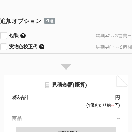
追加オプション
任意
包装
納期+2～3営業日
実物色校正代
納期+約1～2週間
見積金額(概算)
円
税込合計
--
(1個あたり約
円)
商品
--
製版代
--