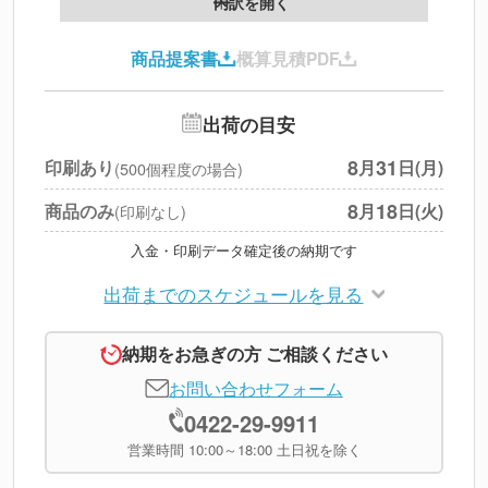
内訳を開く
印刷代
--
商品提案書
概算見積PDF
送料
--
※
北海道・沖縄・離島 別途
追加オプション
--
出荷の目安
円
税別合計
8
31
印刷あり
月
日(月)
(500個程度の場合)
※
上記小計は税別です
8
18
商品のみ
月
日(火)
(印刷なし)
入金・印刷データ確定後の納期です
出荷までのスケジュールを見る
納期をお急ぎの方 ご相談ください
お問い合わせフォーム
0422-29-9911
営業時間 10:00～18:00 土日祝を除く