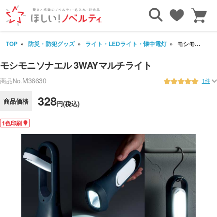
TOP
防災・防犯グッズ
ライト・LEDライト・懐中電灯
モシモニソナエル 3WAYマルチライト
モシモニソナエル 3WAYマルチライト
M36630
商品No.
1件
328
商品価格
円(税込)
1色印刷