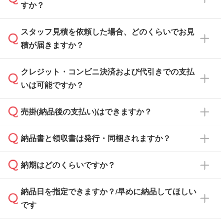
すか？
スタッフ見積を依頼した場合、どのくらいでお見
可能です。見積・注文フォームにて『ゲストの
積が届きますか？
まま進む』ボタンからお進みのうえ、ご依頼く
ださい。
クレジット・コンビニ決済および代引きでの支払
通常、翌営業日までにお送りしております。混
いは可能ですか？
雑状況によっては、お時間をいただくこともご
ざいます。予めご了承ください。土日祝日にご
売掛(納品後の支払い)はできますか？
依頼いただいた場合は、翌営業日以降のご連絡
銀行振込のみのご対応となります。
となります。
納品書と領収書は発行・同梱されますか？
基本的には先入金をお願いしておりますが、自
治体・行政機関・学校・病院・上場企業様 な
納期はどのくらいですか？
どの場合は、月末締め翌月末払いに対応可能で
納品書・領収書は ご依頼をいただいた場合の
す。
み発行しております。商品への同梱はしておら
納品日を指定できますか？/早めに納品してほしい
ず、通常はPDFデータをメール添付でお送りし
・印刷する場合(500個程度)
また、卒業・卒園記念品で対策委員会や個人様
です
ます。
ご入金、イメージ画像の校了から約2週間～2
からご注文いただく場合でも、お支払い元が学
原本の郵送をご希望の場合は、担当スタッフま
週間半でご納品いたします。