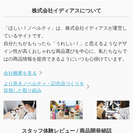
・デザインにQRコードを入れたい／QRコード
株式会社イディアスについて
を生成してほしい
URLをご指定いただければ、QRコードを生成
いたします。配置のご相談にも応じています。
「ほしい！ノベルティ」は、株式会社イディアスが運営し
→
詳しく見る
ているサイトです。
自分たちがもらったら「うれしい！」と思えるようなデザ
イン性が高くおしゃれな商品選びを中心に、私たちならで
はの商品情報を提供できるようにいつも心掛けています。
会社概要を見る
より良きノベルティ・記念品づくりを
目指した取り組み
スタッフ体験レビュー / 商品開発秘話