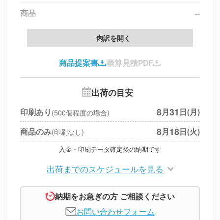
商品
--
製版代
--
内訳を開く
印刷代
--
商品提案書
概算見積PDF
送料
--
※
北海道・沖縄・離島 別途
追加オプション
--
出荷の目安
円
税別合計
8
31
印刷あり
月
日(月)
(500個程度の場合)
※
上記小計は税別です
8
18
商品のみ
月
日(火)
(印刷なし)
入金・印刷データ確定後の納期です
出荷までのスケジュールを見る
納期をお急ぎの方 ご相談ください
お問い合わせフォーム