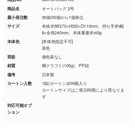
・コーポレートカラーを使って印刷したい／印
お問い合わせフォームはこちら
商品名
オートバッグ 2号
【返品・交換ができない場合】
刷色にこだわりがある
最小発注数
30個/30個から1個単位
・お客様の元で商品を加工された場合、または
DIC・PANTONEなどのカラーチップの指定や、
商品が破損した場合
現物支給による色指定も承っております。→
詳
サイズ
本体/約W270×H330×D110mm、持ち手/約幅
・商品到着後7日以上経過している場合
しく見る
8×全長240mm、本体重量/約45g
・お客様のご都合による返品・交換依頼(商
本体色
[本体色指定不可]
品・色・数量などの注文間違い等)
・背景がある画像からキャラクター部分だけを
単色
使いたいです
荷姿
個包装なし
シンプルな背景のデータや、使いたいキャラク
材質
晒クラフト(100g)、PP紐
ター部分の輪郭がはっきりしているデータは切
備考
日本製
り抜き処理が可能です。→
詳しく見る
カートン入数
1箱(カートン)200個入り
カートンサイズはご発注時期により異なりま
・持っているデータの背景が足りない／塗り足
す
しの作り方が分からない
対応可能オプ
印刷したいデータが印刷範囲よりも小さい場
ション
合、シンプルな色・柄の背景であれば拡張が可
能です。→
詳しく見る