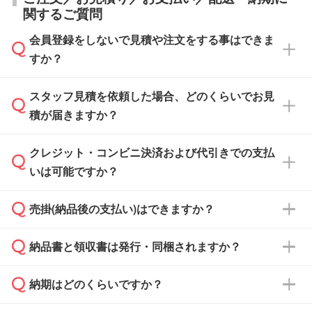
関するご質問
会員登録をしないで見積や注文をする事はできま
すか？
スタッフ見積を依頼した場合、どのくらいでお見
可能です。見積・注文フォームにて『ゲストの
積が届きますか？
まま進む』ボタンからお進みのうえ、ご依頼く
ださい。
クレジット・コンビニ決済および代引きでの支払
通常、翌営業日までにお送りしております。混
いは可能ですか？
雑状況によっては、お時間をいただくこともご
ざいます。予めご了承ください。土日祝日にご
売掛(納品後の支払い)はできますか？
依頼いただいた場合は、翌営業日以降のご連絡
銀行振込のみのご対応となります。
となります。
納品書と領収書は発行・同梱されますか？
基本的には先入金をお願いしておりますが、自
治体・行政機関・学校・病院・上場企業様 な
納期はどのくらいですか？
どの場合は、月末締め翌月末払いに対応可能で
納品書・領収書は ご依頼をいただいた場合の
す。
み発行しております。商品への同梱はしておら