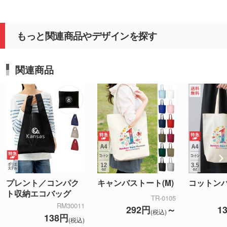
もっと関連商品やデザインを探す
関連商品
プレント／コンパク
キャンバストート(M)
コットンバ
ト収納エコバッグ
TR-0105
RM30011
292円
～
1
(税込)
138円
(税込)