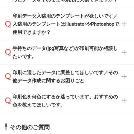
PCやスマホから簡単にデザインを作成できま
す。スタンプやテンプレートも豊富なので、デ
※土日祝日を除く営業日換算です。
印刷データ入稿用のテンプレートが欲しいです／
ザインソフトがなくても安心です。
IllustratorやPhotoshop、CLIP STUDIOなどのデ
※沖縄・離島は追加日数がかかります。
入稿用のテンプレートはIllustratorやPhotoshopで
ザインソフトでこだわりのデザインを作成した
また、「
データ作成サービス
」もご利用いただ
使用できますか？
い方は、
完全データ入稿
がおすすめです。
けます。ご希望の文言・書体・印刷色をお知ら
「.ai」形式または「.psd」形式で保存し、お見
せいただければ、弊社にて無料でデザインデー
積・ご注文フォームにアップロードしてご入稿
手持ちのデータ(jpg写真など)が印刷可能か相談し
一部商品は入稿用テンプレートのご用意があり
タを1点作成いたします。
ください。
たいです。
ます。各商品ページの『印刷方法・テンプレー
ト』からダウンロードをお願いいたします。
ご入稿後は経験豊富なスタッフがデータに不備
印刷に適したデータに調整してほしいです／その
入稿用のテンプレートはPDF形式ですが、
印刷に適したデータ・解像度かどうか、担当ス
がないかチェックし、お客様と確認してから印
IllustratorやPhotoshopで開いてご利用いただけ
他データ作成に関するお困りごと
タッフが事前に確認いたします。
刷に進みますので、ご安心ください。
ます。詳しい手順は「
入稿テンプレートの使い
データはお見積・ご注文・
お問い合わせフォー
方
」をご確認ください。
印刷色を何色にするか迷っています。おすすめの
ム
へ添付いただくか、担当スタッフ宛にメール
データ作成でお困りの際には、担当スタッフが
でお送りください。
色を教えてほしいです。
サポートいたしますのでお気軽にご相談くださ
仕上がりに影響しそうな点もチェックいたしま
い。
すので、データのご相談だけでもお気軽にお問
お問い合わせフォーム
や、見積/注文フォーム
お見積・ご注文・
お問い合わせフォーム
からご
その他のご質問
い合わせください。
から添付してお送りください。
相談いただきますと、担当スタッフがお客様の