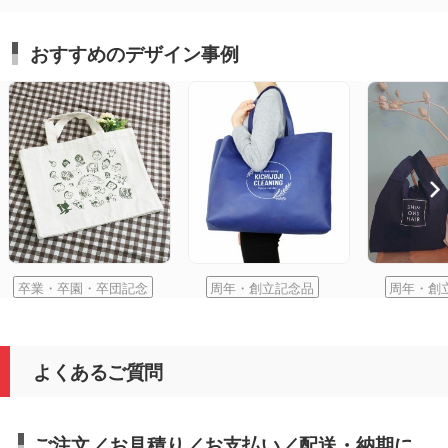
おすすめのデザイン事例
卒業・卒園・卒団記念
周年・創立記念品
周年・創
よくあるご質問
ご注文／お見積り／お支払い／配送・納期に