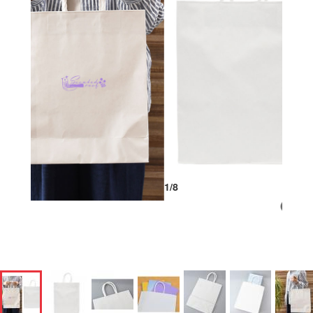
1
/
8