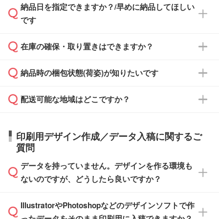
納品日を指定できますか？/早めに納品してほしい
ず、通常はPDFデータをメール添付でお送りし
・印刷する場合(500個程度)
また、卒業・卒園記念品で対策委員会や個人様
です
ます。
ご入金、イメージ画像の校了から約2週間～2
からご注文いただく場合でも、お支払い元が学
原本の郵送をご希望の場合は、担当スタッフま
週間半でご納品いたします。
校や幼稚園・保育園であれば、同様の条件でご
たは注文フォームの『ご注文に関する備考欄』
在庫の確保・取り置きはできますか？
ご希望の納期がある場合は、お問い合わせ・お
対応できる場合がございます。
よりお知らせください。
・商品のみ注文する場合(サンプル購入を含む)
見積もり・ご注文時にその旨をお知らせくださ
ご希望の際は担当スタッフまでお気軽にご相談
ご入金確認後、1～2営業日で出荷いたしま
納品時の梱包状態(荷姿)が知りたいです
い。
ご入金確認後に在庫を確保し、注文確定のご連
ください。
す。
在庫状況や印刷スケジュールを確認のうえ、対
絡を致します。ご入金いただくまで在庫の確保
応が可能かご案内いたします。
配送可能な地域はどこですか？
はできかねますので予めご了承ください。
商品によって異なります。各ページにある商品
納期は商品や数量、印刷方法、ご納品場所、在
また、お急ぎで印刷をご希望の場合は、最短5
詳細の荷姿欄をご確認ください。
庫の有無によって異なります。正確な日程はス
営業日で出荷可能な商品もご用意しておりま
【箱入り】 商品がひとつずつ箱に入っていま
日本全国へお届けが可能です。なお、海外への
タッフまでお問い合わせください。
印刷用デザイン作成／データ入稿に関するご
す。>>
対象商品はこちら
す。(白箱、化粧箱、ブリスターパックなど)
直接納品は行っておりませんので予めご了承く
質問
※最短出荷日は商品によって異なります。各商
【袋入り】 商品がひとつずつ袋に入っていま
ださい。
また、商品ページ内の「出荷までのスケジュー
品ページにてご確認ください
す。(透明袋、デザイン袋など)
データを持っていません。デザインを作る環境も
ル」に注文予定日をご入力いただくと、おおよ
【個包装なし】 個包装がされていない状態で
ないのですが、どうしたら良いですか？
その締切日や出荷目安をご確認いただけます。
納品します。
商品在庫や印刷ラインを確保するためにも、商
※化粧箱から白箱への入れ替えや、オリジナル
IllustratorやPhotoshopなどのデザインソフトで作
品が決まりましたらお早めのご発注をお願いい
無料の「
デザインシミュレーター
」を使えば、
箱の作成は原則承っておりません。
たします。
ったデータをそのまま印刷用に入稿できますか？