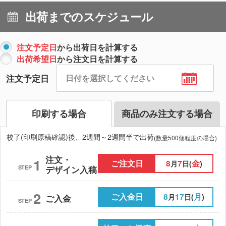
出荷までのスケジュール
注文予定日
から出荷日を計算する
出荷希望日
から注文日を計算する
注文予定日
印刷する場合
商品のみ注文する場合
校了(印刷原稿確認)後、2週間～2週間半で出荷
(数量500個程度の場合)
注文・
1
ご注文日
8
7
金
月
日(
)
STEP
デザイン入稿
2
ご入金日
8
17
月
月
日(
)
ご入金
STEP