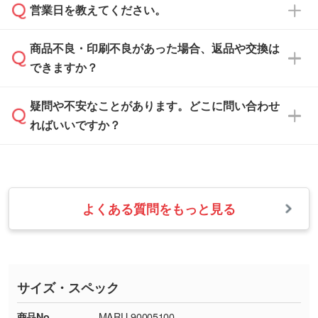
ご希望や商品の本体色を確認し、印刷色をご提
営業日を教えてください。
なお、印刷用データの作り方に関する詳細は、
・解像度の低いデータをトレース/調整してほ
案させていただきます。
「
完全データ入稿
」をご参照ください。
しい
本体色がブラック、ネイビーなど濃色の場合は
商品不良・印刷不良があった場合、返品や交換は
営業日は平日の10:00～18:00で、土日祝日はお
解像度の低い画像や、手書きのイラスト、写真
白色か淡い色の印刷色をおすすめしておりま
できますか？
休みとなります。注文・見積・お問い合わせ
などを、印刷に適したベクターデータに変換し
す。
は、土日祝日でもお送りいただければ、出社後
ます。→
詳しく見る
本体色がナチュラルなど淡色の場合、印刷をく
疑問や不安なことがあります。どこに問い合わせ
速やかに対応いたします。
お手数をお掛けいたしますが、至急担当スタッ
っきりと目立たせたいときは濃い印刷色が、柔
ればいいですか？
フまでご連絡ください。商品の状況を確認し、
・フルカラーデータを1色に変換してほしい
らかい雰囲気にしたいときは淡い印刷色が映え
改めてご案内いたします。
シルク印刷、レーザー彫刻など印刷方法にあわ
ます。
せて、フルカラーのデータを1色になおしま
お問い合わせフォームをご利用ください。1営
【返品・交換の対象】
す。→
詳しく見る
業日以内に担当スタッフよりメールにてご連絡
また、お選びいただいた印刷色が本体色に合わ
・お届け時に商品が損傷・故障している場合
いたします。
ない場合や仕上がりに影響しそうな場合は、ス
よくある質問をもっと見る
・ご注文と異なる商品が届いた場合
・1色印刷でグラデーションや濃淡を表現した
お急ぎの場合はお電話でのご質問も受け付けて
タッフから別の色をご案内することもございま
・印刷不良があった場合
い
おります。下記電話番号までお問い合わせくだ
す。
※印刷不良は原則として“再印刷”でご対応させ
網点という技法で濃淡を表現することができま
さい。
ていただいております。
す。濃淡の差が分かるデータに調整いたしま
サイズ・スペック
※詳しくは「
商品の良品基準について
」をご覧
す。→
詳しく見る
TEL：0422-29-9911 営業時間10:00～
ください。
18:00(土日祝日除く)
商品No.
MARU-90005100