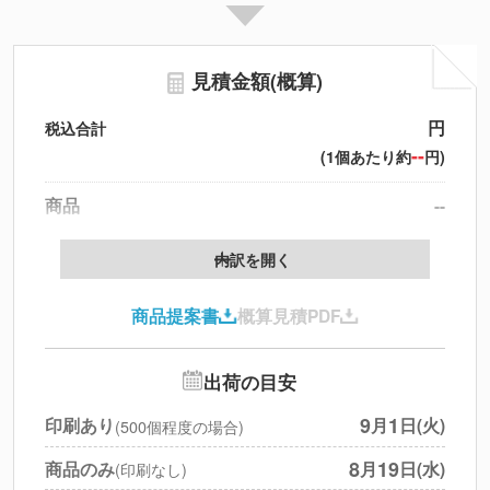
見積金額(概算)
円
税込合計
--
(1個あたり約
円)
商品
--
製版代
--
内訳を開く
印刷代
--
商品提案書
概算見積PDF
送料
--
※
北海道・沖縄・離島 別途
追加オプション
--
出荷の目安
円
税別合計
9
1
印刷あり
月
日(火)
(500個程度の場合)
※
上記小計は税別です
8
19
商品のみ
月
日(水)
(印刷なし)