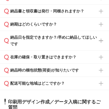
となります。
納品書と領収書は発行・同梱されますか？
基本的には先入金をお願いしておりますが、自
治体・行政機関・学校・病院・上場企業様 な
納期はどのくらいですか？
どの場合は、月末締め翌月末払いに対応可能で
納品書・領収書は ご依頼をいただいた場合の
す。
み発行しております。商品への同梱はしておら
納品日を指定できますか？/早めに納品してほしい
ず、通常はPDFデータをメール添付でお送りし
・印刷する場合(500個程度)
また、卒業・卒園記念品で対策委員会や個人様
です
ます。
ご入金、イメージ画像の校了から約2週間～2
からご注文いただく場合でも、お支払い元が学
原本の郵送をご希望の場合は、担当スタッフま
週間半でご納品いたします。
校や幼稚園・保育園であれば、同様の条件でご
たは注文フォームの『ご注文に関する備考欄』
在庫の確保・取り置きはできますか？
ご希望の納期がある場合は、お問い合わせ・お
対応できる場合がございます。
よりお知らせください。
・商品のみ注文する場合(サンプル購入を含む)
見積もり・ご注文時にその旨をお知らせくださ
ご希望の際は担当スタッフまでお気軽にご相談
ご入金確認後、1～2営業日で出荷いたしま
納品時の梱包状態(荷姿)が知りたいです
い。
ご入金確認後に在庫を確保し、注文確定のご連
ください。
す。
在庫状況や印刷スケジュールを確認のうえ、対
絡を致します。ご入金いただくまで在庫の確保
応が可能かご案内いたします。
配送可能な地域はどこですか？
はできかねますので予めご了承ください。
商品によって異なります。各ページにある商品
納期は商品や数量、印刷方法、ご納品場所、在
また、お急ぎで印刷をご希望の場合は、最短5
詳細の荷姿欄をご確認ください。
庫の有無によって異なります。正確な日程はス
営業日で出荷可能な商品もご用意しておりま
【箱入り】 商品がひとつずつ箱に入っていま
日本全国へお届けが可能です。なお、海外への
タッフまでお問い合わせください。
印刷用デザイン作成／データ入稿に関するご
す。>>
対象商品はこちら
す。(白箱、化粧箱、ブリスターパックなど)
直接納品は行っておりませんので予めご了承く
質問
※最短出荷日は商品によって異なります。各商