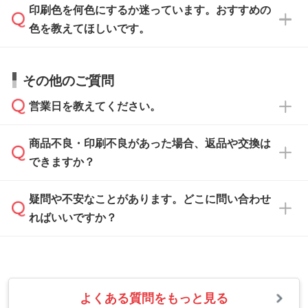
方
」をご確認ください。
印刷色を何色にするか迷っています。おすすめの
ム
へ添付いただくか、担当スタッフ宛にメール
データ作成でお困りの際には、担当スタッフが
でお送りください。
色を教えてほしいです。
サポートいたしますのでお気軽にご相談くださ
仕上がりに影響しそうな点もチェックいたしま
い。
すので、データのご相談だけでもお気軽にお問
お問い合わせフォーム
や、見積/注文フォーム
お見積・ご注文・
お問い合わせフォーム
からご
その他のご質問
い合わせください。
から添付してお送りください。
相談いただきますと、担当スタッフがお客様の
ご希望や商品の本体色を確認し、印刷色をご提
営業日を教えてください。
なお、印刷用データの作り方に関する詳細は、
・解像度の低いデータをトレース/調整してほ
案させていただきます。
「
完全データ入稿
」をご参照ください。
しい
本体色がブラック、ネイビーなど濃色の場合は
商品不良・印刷不良があった場合、返品や交換は
営業日は平日の10:00～18:00で、土日祝日はお
解像度の低い画像や、手書きのイラスト、写真
白色か淡い色の印刷色をおすすめしておりま
できますか？
休みとなります。注文・見積・お問い合わせ
などを、印刷に適したベクターデータに変換し
す。
は、土日祝日でもお送りいただければ、出社後
ます。→
詳しく見る
本体色がナチュラルなど淡色の場合、印刷をく
疑問や不安なことがあります。どこに問い合わせ
速やかに対応いたします。
お手数をお掛けいたしますが、至急担当スタッ
っきりと目立たせたいときは濃い印刷色が、柔
ればいいですか？
フまでご連絡ください。商品の状況を確認し、
・フルカラーデータを1色に変換してほしい
らかい雰囲気にしたいときは淡い印刷色が映え
改めてご案内いたします。
シルク印刷、レーザー彫刻など印刷方法にあわ
ます。
せて、フルカラーのデータを1色になおしま
お問い合わせフォームをご利用ください。1営
【返品・交換の対象】
す。→
詳しく見る
業日以内に担当スタッフよりメールにてご連絡
また、お選びいただいた印刷色が本体色に合わ
・お届け時に商品が損傷・故障している場合
いたします。
ない場合や仕上がりに影響しそうな場合は、ス
よくある質問をもっと見る
・ご注文と異なる商品が届いた場合
・1色印刷でグラデーションや濃淡を表現した