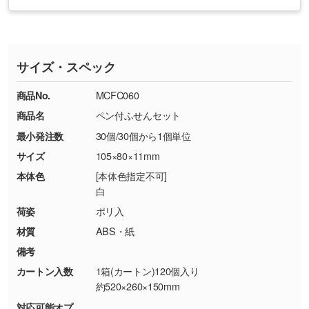
お急ぎの場合はお電話でのご質問も受け付けて
タッフから別の色をご案内することもございま
・印刷不良があった場合
い
おります。下記電話番号までお問い合わせくだ
す。
※印刷不良は原則として“再印刷”でご対応させ
網点という技法で濃淡を表現することができま
さい。
ていただいております。
す。濃淡の差が分かるデータに調整いたしま
サイズ・スペック
※詳しくは「
商品の良品基準について
」をご覧
す。→
詳しく見る
TEL：0422-29-9911 営業時間10:00～
ください。
18:00(土日祝日除く)
商品No.
MCFC060
・コーポレートカラーを使って印刷したい／印
お問い合わせフォームはこちら
商品名
ペン付ふせんセット
【返品・交換ができない場合】
刷色にこだわりがある
最小発注数
30個/30個から1個単位
・お客様の元で商品を加工された場合、または
DIC・PANTONEなどのカラーチップの指定や、
商品が破損した場合
現物支給による色指定も承っております。→
詳
サイズ
105×80×11mm
・商品到着後7日以上経過している場合
しく見る
本体色
[本体色指定不可]
・お客様のご都合による返品・交換依頼(商
白
品・色・数量などの注文間違い等)
・背景がある画像からキャラクター部分だけを
荷姿
ポリ入
使いたいです
材質
ABS・紙
シンプルな背景のデータや、使いたいキャラク
備考
ター部分の輪郭がはっきりしているデータは切
カートン入数
1箱(カートン)120個入り
り抜き処理が可能です。→
詳しく見る
約520×260×150mm
対応可能オプ
・持っているデータの背景が足りない／塗り足