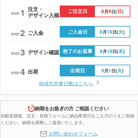
注文・
1
ご注文日
8
9
日
月
日(
)
STEP
デザイン入稿
2
ご入金日
8
18
火
月
日(
)
ご入金
STEP
3
校了のお返事
8
19
水
月
日(
)
デザイン確認
STEP
4
出荷日
9
1
火
月
日(
)
出荷
STEP
地域別所要日数はこちら
納期をお急ぎの方 ご相談ください
自動見積後、注文・見積フォームに納品希望日をご入力のうえご依頼
ください。納期を調整しご返答いたします。
お問い合わせフォーム