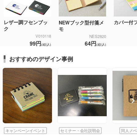
レザー調フセンブッ
カバー付
NEWブック型付箋メ
ク
モ
V010118
NES2820
99円
64円
(税込)
(税込)
おすすめのデザイン事例
キャンペーンイベント
セミナー・会社説明会
同人ノベ