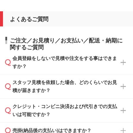
よくあるご質問
ご注文／お見積り／お支払い／配送・納期に
関するご質問
会員登録をしないで見積や注文をする事はできま
すか？
スタッフ見積を依頼した場合、どのくらいでお見
可能です。見積・注文フォームにて『ゲストの
積が届きますか？
まま進む』ボタンからお進みのうえ、ご依頼く
ださい。
クレジット・コンビニ決済および代引きでの支払
通常、翌営業日までにお送りしております。混
いは可能ですか？
雑状況によっては、お時間をいただくこともご
ざいます。予めご了承ください。土日祝日にご
売掛(納品後の支払い)はできますか？
依頼いただいた場合は、翌営業日以降のご連絡
銀行振込のみのご対応となります。