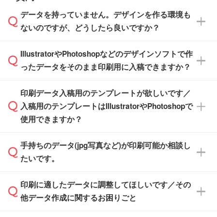
【袋入り】 商品がひとつずつ袋に入っていま
ださい。
また、商品ページ内の「出荷までのスケジュー
品ページにてご確認ください
す。(透明袋、デザイン袋など)
データを持っていません。デザインを作る環境も
ル」に注文予定日をご入力いただくと、おおよ
【個包装なし】 個包装がされていない状態で
ないのですが、どうしたら良いですか？
その締切日や出荷目安をご確認いただけます。
納品します。
商品在庫や印刷ラインを確保するためにも、商
※化粧箱から白箱への入れ替えや、オリジナル
IllustratorやPhotoshopなどのデザインソフトで作
品が決まりましたらお早めのご発注をお願いい
無料の「
デザインシミュレーター
」を使えば、
箱の作成は原則承っておりません。
たします。
ったデータをそのまま印刷用に入稿できますか？
PCやスマホから簡単にデザインを作成できま
す。スタンプやテンプレートも豊富なので、デ
※土日祝日を除く営業日換算です。
印刷データ入稿用のテンプレートが欲しいです／
ザインソフトがなくても安心です。
IllustratorやPhotoshop、CLIP STUDIOなどのデ
※沖縄・離島は追加日数がかかります。
入稿用のテンプレートはIllustratorやPhotoshopで
ザインソフトでこだわりのデザインを作成した
また、「
データ作成サービス
」もご利用いただ
使用できますか？
い方は、
完全データ入稿
がおすすめです。
けます。ご希望の文言・書体・印刷色をお知ら
「.ai」形式または「.psd」形式で保存し、お見
せいただければ、弊社にて無料でデザインデー
積・ご注文フォームにアップロードしてご入稿
手持ちのデータ(jpg写真など)が印刷可能か相談し
一部商品は入稿用テンプレートのご用意があり
タを1点作成いたします。
ください。
たいです。
ます。各商品ページの『印刷方法・テンプレー
ト』からダウンロードをお願いいたします。
ご入稿後は経験豊富なスタッフがデータに不備
印刷に適したデータに調整してほしいです／その
入稿用のテンプレートはPDF形式ですが、
印刷に適したデータ・解像度かどうか、担当ス
がないかチェックし、お客様と確認してから印
IllustratorやPhotoshopで開いてご利用いただけ
他データ作成に関するお困りごと
タッフが事前に確認いたします。
刷に進みますので、ご安心ください。
ます。詳しい手順は「
入稿テンプレートの使い
データはお見積・ご注文・
お問い合わせフォー