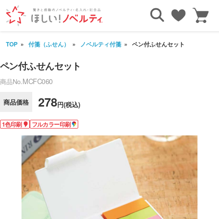
TOP
付箋（ふせん）
ノベルティ付箋
ペン付ふせんセット
ペン付ふせんセット
MCFC060
商品No.
278
商品価格
円(税込)
1色印刷
フルカラー印刷