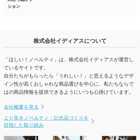
ション
しの作り方が分からない
印刷したいデータが印刷範囲よりも小さい場
合、シンプルな色・柄の背景であれば拡張が可
能です。→
詳しく見る
株式会社イディアスについて
・デザインにQRコードを入れたい／QRコード
を生成してほしい
「ほしい！ノベルティ」は、株式会社イディアスが運営し
URLをご指定いただければ、QRコードを生成
ているサイトです。
いたします。配置のご相談にも応じています。
自分たちがもらったら「うれしい！」と思えるようなデザ
→
詳しく見る
イン性が高くおしゃれな商品選びを中心に、私たちならで
はの商品情報を提供できるようにいつも心掛けています。
会社概要を見る
より良きノベルティ・記念品づくりを
目指した取り組み