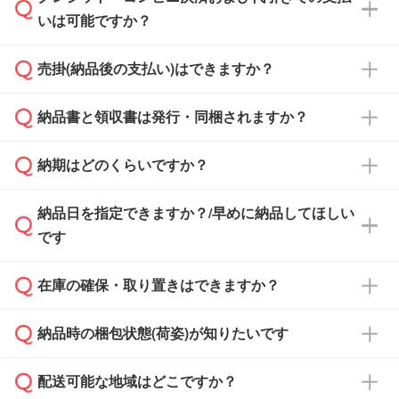
通常、翌営業日までにお送りしております。混
いは可能ですか？
雑状況によっては、お時間をいただくこともご
ざいます。予めご了承ください。土日祝日にご
売掛(納品後の支払い)はできますか？
依頼いただいた場合は、翌営業日以降のご連絡
銀行振込のみのご対応となります。
となります。
納品書と領収書は発行・同梱されますか？
基本的には先入金をお願いしておりますが、自
治体・行政機関・学校・病院・上場企業様 な
納期はどのくらいですか？
どの場合は、月末締め翌月末払いに対応可能で
納品書・領収書は ご依頼をいただいた場合の
す。
み発行しております。商品への同梱はしておら
納品日を指定できますか？/早めに納品してほしい
ず、通常はPDFデータをメール添付でお送りし
・印刷する場合(500個程度)
また、卒業・卒園記念品で対策委員会や個人様
です
ます。
ご入金、イメージ画像の校了から約2週間～2
からご注文いただく場合でも、お支払い元が学
原本の郵送をご希望の場合は、担当スタッフま
週間半でご納品いたします。
校や幼稚園・保育園であれば、同様の条件でご
たは注文フォームの『ご注文に関する備考欄』
在庫の確保・取り置きはできますか？
ご希望の納期がある場合は、お問い合わせ・お
対応できる場合がございます。
よりお知らせください。
・商品のみ注文する場合(サンプル購入を含む)
見積もり・ご注文時にその旨をお知らせくださ
ご希望の際は担当スタッフまでお気軽にご相談
ご入金確認後、1～2営業日で出荷いたしま
納品時の梱包状態(荷姿)が知りたいです
い。
ご入金確認後に在庫を確保し、注文確定のご連
ください。
す。
在庫状況や印刷スケジュールを確認のうえ、対
絡を致します。ご入金いただくまで在庫の確保
応が可能かご案内いたします。
配送可能な地域はどこですか？
はできかねますので予めご了承ください。
商品によって異なります。各ページにある商品
納期は商品や数量、印刷方法、ご納品場所、在