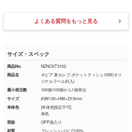
せて、フルカラーのデータを1色になおしま
お問い合わせフォームをご利用ください。1営
【返品・交換の対象】
す。→
詳しく見る
業日以内に担当スタッフよりメールにてご連絡
また、お選びいただいた印刷色が本体色に合わ
・お届け時に商品が損傷・故障している場合
いたします。
ない場合や仕上がりに影響しそうな場合は、ス
よくある質問をもっと見る
・ご注文と異なる商品が届いた場合
・1色印刷でグラデーションや濃淡を表現した
お急ぎの場合はお電話でのご質問も受け付けて
タッフから別の色をご案内することもございま
・印刷不良があった場合
い
おります。下記電話番号までお問い合わせくだ
す。
※印刷不良は原則として“再印刷”でご対応させ
網点という技法で濃淡を表現することができま
さい。
ていただいております。
す。濃淡の差が分かるデータに調整いたしま
サイズ・スペック
※詳しくは「
商品の良品基準について
」をご覧
す。→
詳しく見る
TEL：0422-29-9911 営業時間10:00～
ください。
18:00(土日祝日除く)
商品No.
NZNO3T3102
・コーポレートカラーを使って印刷したい／印
お問い合わせフォームはこちら
商品名
ネピア 鼻セレブ ポケットティシュ12W(オリ
【返品・交換ができない場合】
刷色にこだわりがある
ジナルラベル封入)
・お客様の元で商品を加工された場合、または
DIC・PANTONEなどのカラーチップの指定や、
最小発注数
100個/100個から1個単位
商品が破損した場合
現物支給による色指定も承っております。→
詳
・商品到着後7日以上経過している場合
しく見る
サイズ
約W130×H85×D15mm
・お客様のご都合による返品・交換依頼(商
本体色
[本体色指定不可]
品・色・数量などの注文間違い等)
・背景がある画像からキャラクター部分だけを
単色
使いたいです
荷姿
OPP袋入り
シンプルな背景のデータや、使いたいキャラク
材質
フレッシュパルプ100%