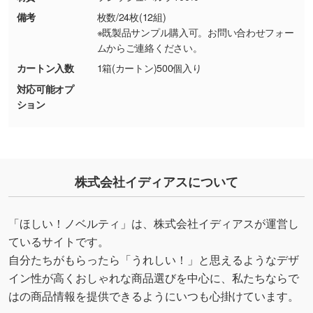
ター部分の輪郭がはっきりしているデータは切
備考
枚数/24枚(12組)
り抜き処理が可能です。→
詳しく見る
※既製品サンプル購入可。お問い合わせフォー
ムからご連絡ください。
・持っているデータの背景が足りない／塗り足
カートン入数
1箱(カートン)500個入り
しの作り方が分からない
対応可能オプ
印刷したいデータが印刷範囲よりも小さい場
ション
合、シンプルな色・柄の背景であれば拡張が可
能です。→
詳しく見る
・デザインにQRコードを入れたい／QRコード
株式会社イディアスについて
を生成してほしい
URLをご指定いただければ、QRコードを生成
いたします。配置のご相談にも応じています。
「ほしい！ノベルティ」は、株式会社イディアスが運営し
→
詳しく見る
ているサイトです。
自分たちがもらったら「うれしい！」と思えるようなデザ
イン性が高くおしゃれな商品選びを中心に、私たちならで
はの商品情報を提供できるようにいつも心掛けています。