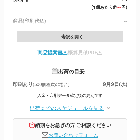
--
(1個あたり約
円)
商品(印刷代込)
--
データ配置料
--
内訳を開く
印刷代
--
商品提案書
概算見積PDF
送料
--
※
北海道・沖縄・離島 別途
追加オプション
--
出荷の目安
円
税別合計
9
9
印刷あり
月
日(水)
(500個程度の場合)
※
上記小計は税別です
入金・印刷データ確定後の納期です
出荷までのスケジュールを見る
納期をお急ぎの方 ご相談ください
お問い合わせフォーム