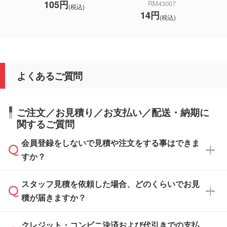
105円
RM43007
(税込)
14円
(税込)
よくあるご質問
ご注文／お見積り／お支払い／配送・納期に
関するご質問
会員登録をしないで見積や注文をする事はできま
すか？
スタッフ見積を依頼した場合、どのくらいでお見
可能です。見積・注文フォームにて『ゲストの
積が届きますか？
まま進む』ボタンからお進みのうえ、ご依頼く
ださい。
クレジット・コンビニ決済および代引きでの支払