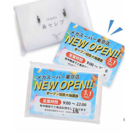
1
/
6