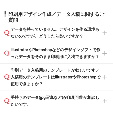
また、お急ぎで印刷をご希望の場合は、最短5
詳細の荷姿欄をご確認ください。
庫の有無によって異なります。正確な日程はス
営業日で出荷可能な商品もご用意しておりま
【箱入り】 商品がひとつずつ箱に入っていま
日本全国へお届けが可能です。なお、海外への
タッフまでお問い合わせください。
印刷用デザイン作成／データ入稿に関するご
す。>>
対象商品はこちら
す。(白箱、化粧箱、ブリスターパックなど)
直接納品は行っておりませんので予めご了承く
質問
※最短出荷日は商品によって異なります。各商
【袋入り】 商品がひとつずつ袋に入っていま
ださい。
また、商品ページ内の「出荷までのスケジュー
品ページにてご確認ください
す。(透明袋、デザイン袋など)
データを持っていません。デザインを作る環境も
ル」に注文予定日をご入力いただくと、おおよ
【個包装なし】 個包装がされていない状態で
ないのですが、どうしたら良いですか？
その締切日や出荷目安をご確認いただけます。
納品します。
商品在庫や印刷ラインを確保するためにも、商
※化粧箱から白箱への入れ替えや、オリジナル
IllustratorやPhotoshopなどのデザインソフトで作
品が決まりましたらお早めのご発注をお願いい
無料の「
デザインシミュレーター
」を使えば、
箱の作成は原則承っておりません。
たします。
ったデータをそのまま印刷用に入稿できますか？
PCやスマホから簡単にデザインを作成できま
す。スタンプやテンプレートも豊富なので、デ
※土日祝日を除く営業日換算です。
印刷データ入稿用のテンプレートが欲しいです／
ザインソフトがなくても安心です。
IllustratorやPhotoshop、CLIP STUDIOなどのデ
※沖縄・離島は追加日数がかかります。
入稿用のテンプレートはIllustratorやPhotoshopで
ザインソフトでこだわりのデザインを作成した
また、「
データ作成サービス
」もご利用いただ
使用できますか？
い方は、
完全データ入稿
がおすすめです。
けます。ご希望の文言・書体・印刷色をお知ら
「.ai」形式または「.psd」形式で保存し、お見
せいただければ、弊社にて無料でデザインデー
積・ご注文フォームにアップロードしてご入稿
手持ちのデータ(jpg写真など)が印刷可能か相談し
一部商品は入稿用テンプレートのご用意があり
タを1点作成いたします。
ください。
たいです。
ます。各商品ページの『印刷方法・テンプレー
ト』からダウンロードをお願いいたします。