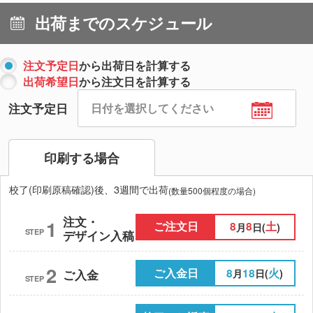
出荷までのスケジュール
注文予定日
から出荷日を計算する
出荷希望日
から注文日を計算する
注文予定日
印刷する場合
校了(印刷原稿確認)後、3週間で出荷
(数量500個程度の場合)
注文・
1
ご注文日
8
8
土
月
日(
)
STEP
デザイン入稿
2
ご入金日
8
18
火
月
日(
)
ご入金
STEP