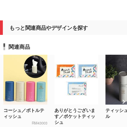
もっと関連商品やデザインを探す
関連商品
コーシュ／ボトルテ
ありがとうございま
ティッシ
ィッシュ
す／ポケットティッ
ル
シュ
RM43003