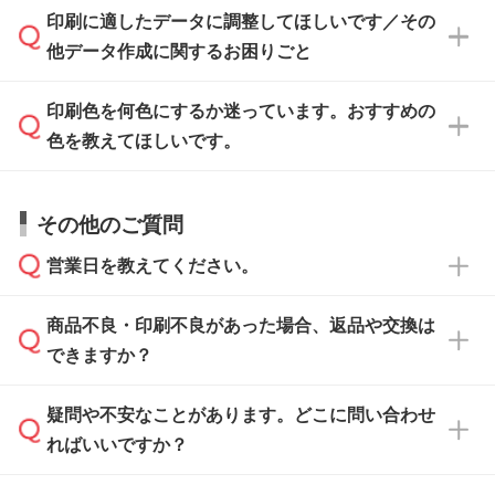
ご入稿後は経験豊富なスタッフがデータに不備
印刷に適したデータに調整してほしいです／その
入稿用のテンプレートはPDF形式ですが、
印刷に適したデータ・解像度かどうか、担当ス
がないかチェックし、お客様と確認してから印
IllustratorやPhotoshopで開いてご利用いただけ
他データ作成に関するお困りごと
タッフが事前に確認いたします。
刷に進みますので、ご安心ください。
ます。詳しい手順は「
入稿テンプレートの使い
データはお見積・ご注文・
お問い合わせフォー
方
」をご確認ください。
印刷色を何色にするか迷っています。おすすめの
ム
へ添付いただくか、担当スタッフ宛にメール
データ作成でお困りの際には、担当スタッフが
でお送りください。
色を教えてほしいです。
サポートいたしますのでお気軽にご相談くださ
仕上がりに影響しそうな点もチェックいたしま
い。
すので、データのご相談だけでもお気軽にお問
お問い合わせフォーム
や、見積/注文フォーム
お見積・ご注文・
お問い合わせフォーム
からご
その他のご質問
い合わせください。
から添付してお送りください。
相談いただきますと、担当スタッフがお客様の
ご希望や商品の本体色を確認し、印刷色をご提
営業日を教えてください。
なお、印刷用データの作り方に関する詳細は、
・解像度の低いデータをトレース/調整してほ
案させていただきます。
「
完全データ入稿
」をご参照ください。
しい
本体色がブラック、ネイビーなど濃色の場合は
商品不良・印刷不良があった場合、返品や交換は
営業日は平日の10:00～18:00で、土日祝日はお
解像度の低い画像や、手書きのイラスト、写真
白色か淡い色の印刷色をおすすめしておりま
できますか？
休みとなります。注文・見積・お問い合わせ
などを、印刷に適したベクターデータに変換し
す。
は、土日祝日でもお送りいただければ、出社後
ます。→
詳しく見る
本体色がナチュラルなど淡色の場合、印刷をく
疑問や不安なことがあります。どこに問い合わせ
速やかに対応いたします。
お手数をお掛けいたしますが、至急担当スタッ
っきりと目立たせたいときは濃い印刷色が、柔
ればいいですか？
フまでご連絡ください。商品の状況を確認し、
・フルカラーデータを1色に変換してほしい
らかい雰囲気にしたいときは淡い印刷色が映え
改めてご案内いたします。
シルク印刷、レーザー彫刻など印刷方法にあわ
ます。