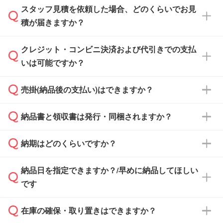
スタッフ見積を依頼した場合、どのくらいでお見
可能です。見積・注文フォームにて『ゲストの
積が届きますか？
まま進む』ボタンからお進みのうえ、ご依頼く
ださい。
クレジット・コンビニ決済および代引きでの支払
通常、翌営業日までにお送りしております。混
いは可能ですか？
雑状況によっては、お時間をいただくこともご
ざいます。予めご了承ください。土日祝日にご
売掛(納品後の支払い)はできますか？
依頼いただいた場合は、翌営業日以降のご連絡
銀行振込のみのご対応となります。
となります。
納品書と領収書は発行・同梱されますか？
基本的には先入金をお願いしておりますが、自
治体・行政機関・学校・病院・上場企業様 な
納期はどのくらいですか？
どの場合は、月末締め翌月末払いに対応可能で
納品書・領収書は ご依頼をいただいた場合の
す。
み発行しております。商品への同梱はしておら
納品日を指定できますか？/早めに納品してほしい
ず、通常はPDFデータをメール添付でお送りし
・印刷する場合(500個程度)
また、卒業・卒園記念品で対策委員会や個人様
です
ます。
ご入金、イメージ画像の校了から約2週間～2
からご注文いただく場合でも、お支払い元が学
原本の郵送をご希望の場合は、担当スタッフま
週間半でご納品いたします。
校や幼稚園・保育園であれば、同様の条件でご
たは注文フォームの『ご注文に関する備考欄』
在庫の確保・取り置きはできますか？
ご希望の納期がある場合は、お問い合わせ・お
対応できる場合がございます。
よりお知らせください。