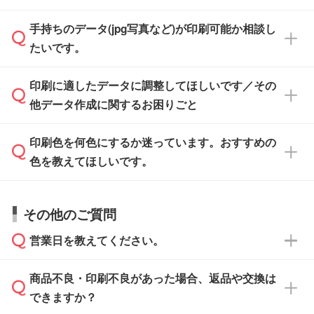
けます。ご希望の文言・書体・印刷色をお知ら
「.ai」形式または「.psd」形式で保存し、お見
せいただければ、弊社にて無料でデザインデー
積・ご注文フォームにアップロードしてご入稿
手持ちのデータ(jpg写真など)が印刷可能か相談し
一部商品は入稿用テンプレートのご用意があり
タを1点作成いたします。
ください。
たいです。
ます。各商品ページの『印刷方法・テンプレー
ト』からダウンロードをお願いいたします。
ご入稿後は経験豊富なスタッフがデータに不備
印刷に適したデータに調整してほしいです／その
入稿用のテンプレートはPDF形式ですが、
印刷に適したデータ・解像度かどうか、担当ス
がないかチェックし、お客様と確認してから印
IllustratorやPhotoshopで開いてご利用いただけ
他データ作成に関するお困りごと
タッフが事前に確認いたします。
刷に進みますので、ご安心ください。
ます。詳しい手順は「
入稿テンプレートの使い
データはお見積・ご注文・
お問い合わせフォー
方
」をご確認ください。
印刷色を何色にするか迷っています。おすすめの
ム
へ添付いただくか、担当スタッフ宛にメール
データ作成でお困りの際には、担当スタッフが
でお送りください。
色を教えてほしいです。
サポートいたしますのでお気軽にご相談くださ
仕上がりに影響しそうな点もチェックいたしま
い。
すので、データのご相談だけでもお気軽にお問
お問い合わせフォーム
や、見積/注文フォーム
お見積・ご注文・
お問い合わせフォーム
からご
その他のご質問
い合わせください。
から添付してお送りください。
相談いただきますと、担当スタッフがお客様の
ご希望や商品の本体色を確認し、印刷色をご提
営業日を教えてください。
なお、印刷用データの作り方に関する詳細は、
・解像度の低いデータをトレース/調整してほ
案させていただきます。
「
完全データ入稿
」をご参照ください。
しい
本体色がブラック、ネイビーなど濃色の場合は
商品不良・印刷不良があった場合、返品や交換は
営業日は平日の10:00～18:00で、土日祝日はお
解像度の低い画像や、手書きのイラスト、写真
白色か淡い色の印刷色をおすすめしておりま
できますか？
休みとなります。注文・見積・お問い合わせ
などを、印刷に適したベクターデータに変換し
す。