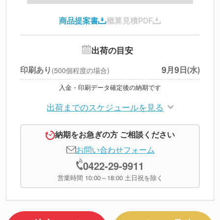
印刷代
--
商品提案書
概算見積PDF
送料
--
※
北海道・沖縄・離島 別途
追加オプション
--
出荷の目安
円
税別合計
9
9
印刷あり
月
日(水)
(500個程度の場合)
※
上記小計は税別です
入金・印刷データ確定後の納期です
出荷までのスケジュールを見る
納期をお急ぎの方 ご相談ください
お問い合わせフォーム
0422-29-9911
営業時間 10:00～18:00 土日祝を除く