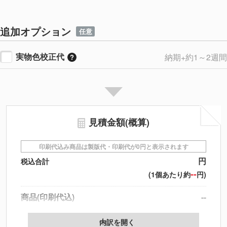
追加オプション
任意
実物色校正代
納期+約1～2週間
見積金額(概算)
印刷代込み商品は製版代・印刷代が0円と表示されます
円
税込合計
--
(1個あたり約
円)
商品(印刷代込)
--
データ配置料
--
内訳を開く