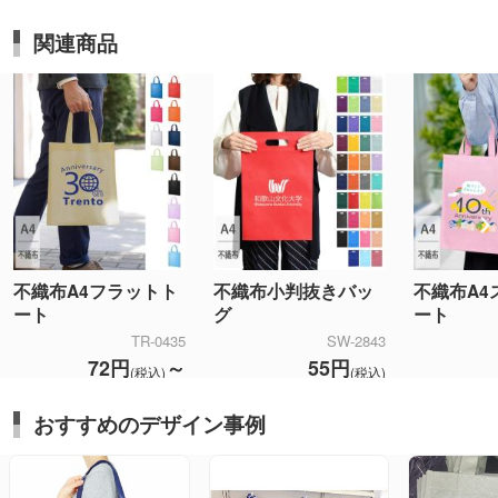
関連商品
不織布A4フラットト
不織布小判抜きバッ
不織布A4
ート
グ
ート
TR-0435
SW-2843
72円
～
55円
(税込)
(税込)
おすすめのデザイン事例