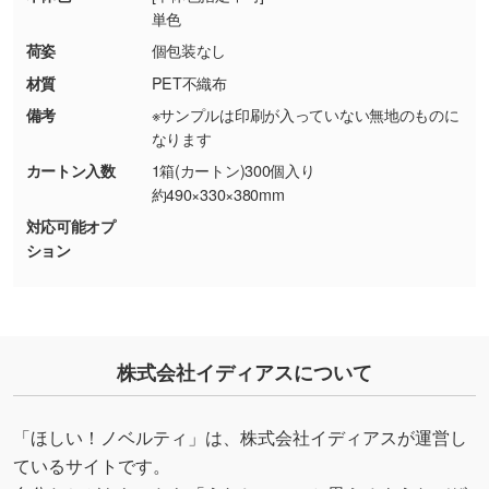
・お客様のご都合による返品・交換依頼(商
単色
品・色・数量などの注文間違い等)
・背景がある画像からキャラクター部分だけを
荷姿
個包装なし
使いたいです
材質
PET不織布
シンプルな背景のデータや、使いたいキャラク
備考
※サンプルは印刷が入っていない無地のものに
ター部分の輪郭がはっきりしているデータは切
なります
り抜き処理が可能です。→
詳しく見る
カートン入数
1箱(カートン)300個入り
約490×330×380mm
・持っているデータの背景が足りない／塗り足
対応可能オプ
しの作り方が分からない
ション
印刷したいデータが印刷範囲よりも小さい場
合、シンプルな色・柄の背景であれば拡張が可
能です。→
詳しく見る
・デザインにQRコードを入れたい／QRコード
株式会社イディアスについて
を生成してほしい
URLをご指定いただければ、QRコードを生成
「ほしい！ノベルティ」は、株式会社イディアスが運営し
いたします。配置のご相談にも応じています。
ているサイトです。
→
詳しく見る