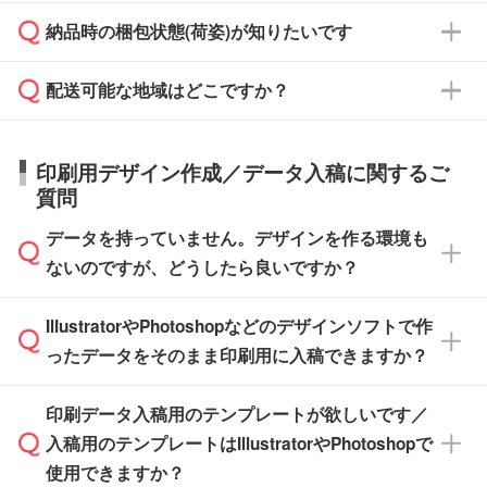
・商品のみ注文する場合(サンプル購入を含む)
見積もり・ご注文時にその旨をお知らせくださ
ご希望の際は担当スタッフまでお気軽にご相談
ご入金確認後、1～2営業日で出荷いたしま
納品時の梱包状態(荷姿)が知りたいです
い。
ご入金確認後に在庫を確保し、注文確定のご連
ください。
す。
在庫状況や印刷スケジュールを確認のうえ、対
絡を致します。ご入金いただくまで在庫の確保
応が可能かご案内いたします。
配送可能な地域はどこですか？
はできかねますので予めご了承ください。
商品によって異なります。各ページにある商品
納期は商品や数量、印刷方法、ご納品場所、在
また、お急ぎで印刷をご希望の場合は、最短5
詳細の荷姿欄をご確認ください。
庫の有無によって異なります。正確な日程はス
営業日で出荷可能な商品もご用意しておりま
【箱入り】 商品がひとつずつ箱に入っていま
日本全国へお届けが可能です。なお、海外への
タッフまでお問い合わせください。
印刷用デザイン作成／データ入稿に関するご
す。>>
対象商品はこちら
す。(白箱、化粧箱、ブリスターパックなど)
直接納品は行っておりませんので予めご了承く
質問
※最短出荷日は商品によって異なります。各商
【袋入り】 商品がひとつずつ袋に入っていま
ださい。
また、商品ページ内の「出荷までのスケジュー
品ページにてご確認ください
す。(透明袋、デザイン袋など)
データを持っていません。デザインを作る環境も
ル」に注文予定日をご入力いただくと、おおよ
【個包装なし】 個包装がされていない状態で
ないのですが、どうしたら良いですか？
その締切日や出荷目安をご確認いただけます。
納品します。
商品在庫や印刷ラインを確保するためにも、商
※化粧箱から白箱への入れ替えや、オリジナル
IllustratorやPhotoshopなどのデザインソフトで作
品が決まりましたらお早めのご発注をお願いい
無料の「
デザインシミュレーター
」を使えば、
箱の作成は原則承っておりません。
たします。
ったデータをそのまま印刷用に入稿できますか？
PCやスマホから簡単にデザインを作成できま
す。スタンプやテンプレートも豊富なので、デ
※土日祝日を除く営業日換算です。
印刷データ入稿用のテンプレートが欲しいです／
ザインソフトがなくても安心です。
IllustratorやPhotoshop、CLIP STUDIOなどのデ
※沖縄・離島は追加日数がかかります。
入稿用のテンプレートはIllustratorやPhotoshopで
ザインソフトでこだわりのデザインを作成した
また、「
データ作成サービス
」もご利用いただ
使用できますか？
い方は、
完全データ入稿
がおすすめです。