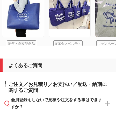
周年・創立記念品
展示会ノベルティ
キャンペー
よくあるご質問
ご注文／お見積り／お支払い／配送・納期に
関するご質問
会員登録をしないで見積や注文をする事はできま
すか？