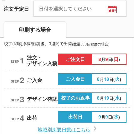
注文予定日
印刷する場合
校了(印刷原稿確認)後、3週間で出荷
(数量500個程度の場合)
注文・
1
ご注文日
8
9
日
月
日(
)
STEP
デザイン入稿
2
ご入金日
8
18
火
月
日(
)
ご入金
STEP
3
校了のお返事
8
19
水
月
日(
)
デザイン確認
STEP
4
出荷日
9
9
水
月
日(
)
出荷
STEP
地域別所要日数はこちら