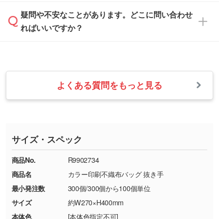
は、土日祝日でもお送りいただければ、出社後
ます。→
詳しく見る
本体色がナチュラルなど淡色の場合、印刷をく
疑問や不安なことがあります。どこに問い合わせ
速やかに対応いたします。
お手数をお掛けいたしますが、至急担当スタッ
っきりと目立たせたいときは濃い印刷色が、柔
ればいいですか？
フまでご連絡ください。商品の状況を確認し、
・フルカラーデータを1色に変換してほしい
らかい雰囲気にしたいときは淡い印刷色が映え
改めてご案内いたします。
シルク印刷、レーザー彫刻など印刷方法にあわ
ます。
せて、フルカラーのデータを1色になおしま
お問い合わせフォームをご利用ください。1営
【返品・交換の対象】
す。→
詳しく見る
業日以内に担当スタッフよりメールにてご連絡
また、お選びいただいた印刷色が本体色に合わ
・お届け時に商品が損傷・故障している場合
いたします。
ない場合や仕上がりに影響しそうな場合は、ス
よくある質問をもっと見る
・ご注文と異なる商品が届いた場合
・1色印刷でグラデーションや濃淡を表現した
お急ぎの場合はお電話でのご質問も受け付けて
タッフから別の色をご案内することもございま
・印刷不良があった場合
い
おります。下記電話番号までお問い合わせくだ
す。
※印刷不良は原則として“再印刷”でご対応させ
網点という技法で濃淡を表現することができま
さい。
ていただいております。
す。濃淡の差が分かるデータに調整いたしま
サイズ・スペック
※詳しくは「
商品の良品基準について
」をご覧
す。→
詳しく見る
TEL：0422-29-9911 営業時間10:00～
ください。
18:00(土日祝日除く)
商品No.
R9902734
・コーポレートカラーを使って印刷したい／印
お問い合わせフォームはこちら
商品名
カラー印刷不織布バッグ 抜き手
【返品・交換ができない場合】
刷色にこだわりがある
最小発注数
300個/300個から100個単位
・お客様の元で商品を加工された場合、または
DIC・PANTONEなどのカラーチップの指定や、
商品が破損した場合
現物支給による色指定も承っております。→
詳
サイズ
約W270×H400mm
・商品到着後7日以上経過している場合
しく見る
本体色
[本体色指定不可]