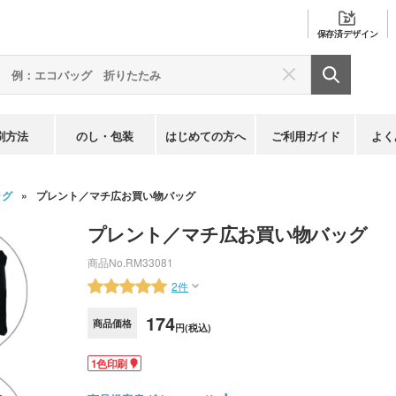
保存済
デザイン
刷方法
のし・包装
はじめての方へ
ご利用ガイド
よく
ッグ
プレント／マチ広お買い物バッグ
プレント／マチ広お買い物バッグ
商品No.
RM33081
2件
174
商品価格
円(税込)
1色印刷