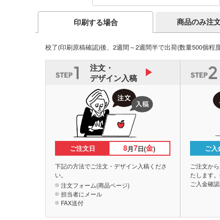
商品のみ注
印刷する場合
校了(印刷原稿確認)後、2週間～2週間半で出荷
(数量500個程
注文・
デザイン入稿
8
7
金
ご注文日
ご入
月
日(
)
下記の方法でご注文・デザイン入稿くださ
ご注文から
い。
たします。
ご入金確認
注文フォーム(商品ページ)
担当者にメール
FAX送付