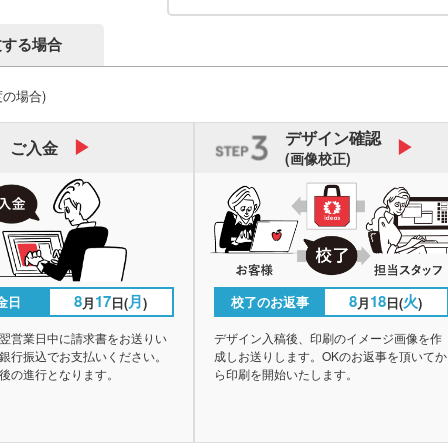
文する場合
度の場合)
デザイン
確認
ご入金
(画像校正)
8
17
月
8
18
火
金日
校了のお返事
月
日(
)
月
日(
)
翌営業日中に請求書をお送りい
デザイン入稿後、印刷のイメージ画像を作
銀行振込でお支払いください。
成しお送りします。OKのお返事を頂いてか
後の進行となります。
ら印刷を開始いたします。