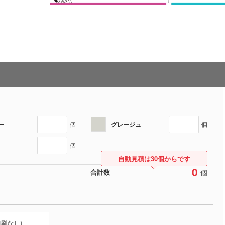
ー
グレージュ
個
個
個
自動見積は30個からです
0
個
合計数
印刷なし)