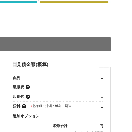
見積金額(概算)
商品
--
製版代
--
印刷代
--
送料
※
北海道・沖縄・離島 別途
--
追加オプション
--
--
円
税別合計
※
上記小計は税別です