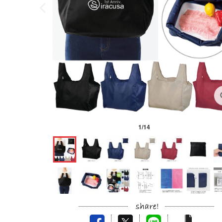
1
/
14