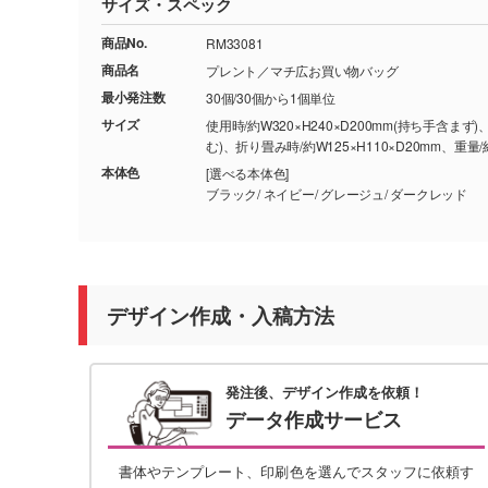
サイズ・スペック
商品No.
RM33081
商品名
プレント／マチ広お買い物バッグ
最小発注数
30個/30個から1個単位
サイズ
使用時/約W320×H240×D200mm(持ち手含まず)
む)、折り畳み時/約W125×H110×D20mm、重量
本体色
[選べる本体色]
ブラック/ ネイビー/ グレージュ/ ダークレッド
デザイン作成・入稿方法
発注後、デザイン作成を依頼！
データ作成サービス
書体やテンプレート、印刷色を選んでスタッフに依頼す