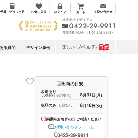
お気に入り
予算で
ピタッと君
ログイン
お問い合わせ
カート
株式会社イディアス
0422-29-9911
営業時間 10:00～18:00 土日祝を除く
ある質問
デザイン事例
出荷の目安
印刷あり
8
31
月
日(月)
(500個程度の場合)
8
18
商品のみ
(印刷なし)
月
日(火)
納期をお急ぎの方 ご相談ください
お問い合わせフォーム
0422-29-9911