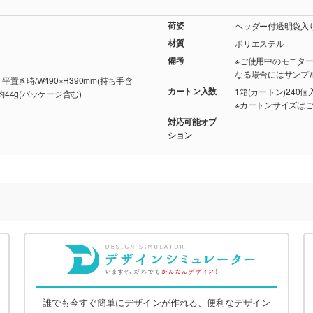
荷姿
ヘッダー付透明袋入り(約
材質
ポリエステル
備考
※ご使用中のモニタ
なる場合にはサンプ
、平置き時/W490×H390mm(持ち手含
カートン入数
1箱(カートン)240個
/約44g(パッケージ含む)
※カートンサイズは
対応可能オプ
ション
誰でも今すぐ簡単にデザインが作れる、便利なデザイン