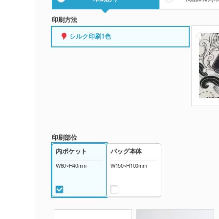
印刷方法
シルク印刷1色
印刷部位
内ポケット
バッグ本体
W60×H40mm
W150×H100mm