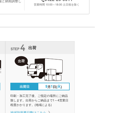
場と納期調整し
営業時間 10:00～18:00 土日祝を除く
出荷
9
1
火
出荷日
月
日(
)
印刷・加工完了後、ご指定の場所にご納品
致します。出荷からご納品まで1～4営業日
程度かかります。(地域による)
地域別所要日数はこちら