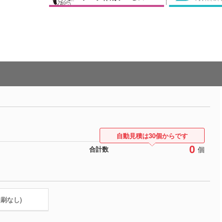
自動見積は30個からです
0
個
合計数
印刷なし)