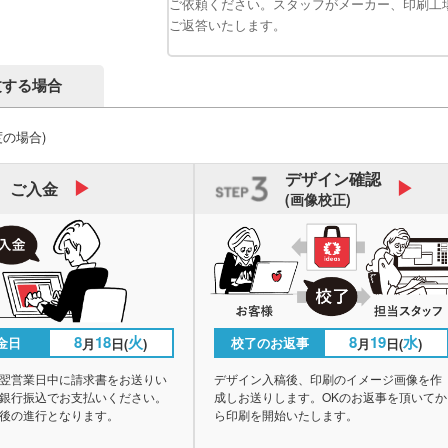
ご依頼ください。スタッフがメーカー、印刷工
ご返答いたします。
文する場合
度の場合)
デザイン
確認
ご入金
(画像校正)
8
18
火
8
19
水
金日
校了のお返事
月
日(
)
月
日(
)
翌営業日中に請求書をお送りい
デザイン入稿後、印刷のイメージ画像を作
銀行振込でお支払いください。
成しお送りします。OKのお返事を頂いてか
後の進行となります。
ら印刷を開始いたします。