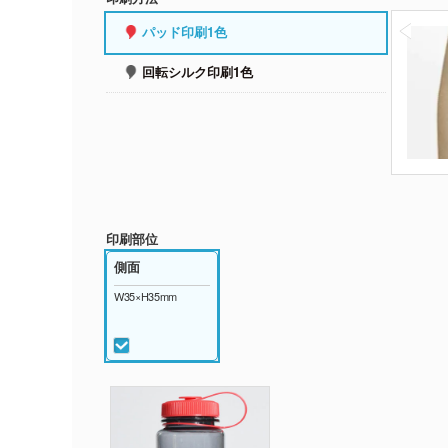
パッド印刷1色
回転シルク印刷1色
印刷部位
側面
W35×H35mm