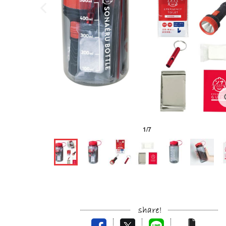
1
/
7