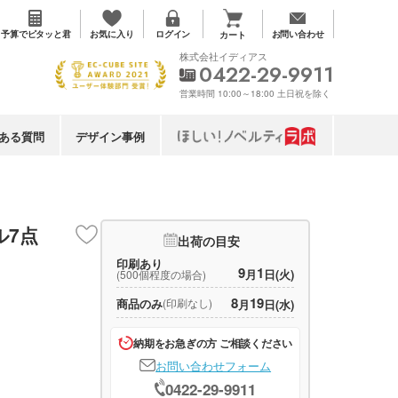
お気に入り
予算で
ピタッと君
ログイン
お問い合わせ
カート
株式会社イディアス
0422-29-9911
営業時間 10:00～18:00 土日祝を除く
ある質問
デザイン事例
ル7点
出荷の目安
印刷あり
9
1
月
日(火)
(500個程度の場合)
8
19
商品のみ
(印刷なし)
月
日(水)
納期をお急ぎの方 ご相談ください
お問い合わせフォーム
0422-29-9911