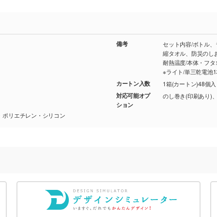
備考
セット内容/ボトル
縮タオル、防災のし
耐熱温度/本体・フタ:
※ライト/単三乾電池1
カートン入数
1箱(カートン)48個
対応可能オプ
のし巻き(印刷あり)
ション
・ポリエチレン・シリコン