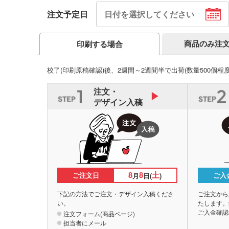
注文予定日
商品のみ注
印刷する場合
校了(印刷原稿確認)後、2週間～2週間半で出荷
(数量500個程
注文・
デザイン入稿
8
8
土
ご注文日
ご入
月
日(
)
下記の方法でご注文・デザイン入稿くださ
ご注文から
い。
たします。
ご入金確認
注文フォーム(商品ページ)
担当者にメール