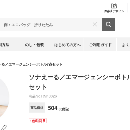
保存済
デザイン
刷方法
のし・包装
はじめての方へ
ご利用ガイド
よく
ーる／エマージェンシーボトル7点セット
ソナえーる／エマージェンシーボト
セット
商品No.
RM43026
504
商品価格
円(税込)
1色印刷