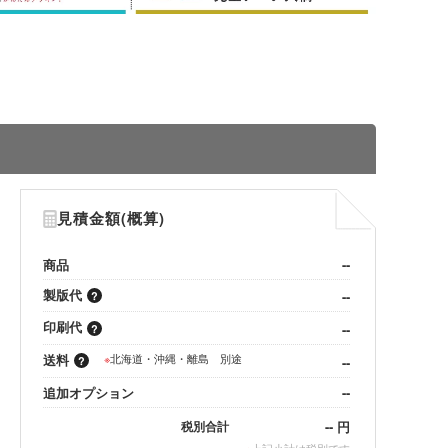
見積金額(概算)
商品
--
製版代
--
印刷代
--
送料
※
北海道・沖縄・離島 別途
--
追加オプション
--
--
円
税別合計
※
上記小計は税別です