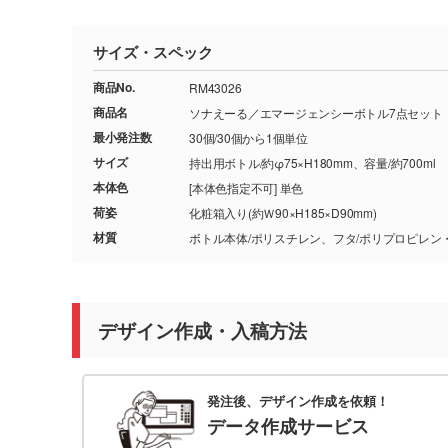
サイズ・スペック
商品No.
RM43026
商品名
ソナえーる／エマージェンシーボトル7点セット
最小発注数
30個/30個から1個単位
サイズ
持出用ボトル/約φ75×H180mm、容量/約700ml
本体色
[本体色指定不可] 単色
荷姿
化粧箱入り(約Ｗ90×H185×D90mm)
材質
ボトル本体/ポリスチレン、フタ/ポリプロピレン
デザイン作成・入稿方法
発注後、デザイン作成を依頼！
データ作成サービス