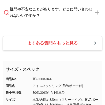
す。
は、土日祝日でもお送りいただければ、出社後
ます。→
詳しく見る
本体色がナチュラルなど淡色の場合、印刷をく
疑問や不安なことがあります。どこに問い合わせ
速やかに対応いたします。
お手数をお掛けいたしますが、至急担当スタッ
っきりと目立たせたいときは濃い印刷色が、柔
ればいいですか？
フまでご連絡ください。商品の状況を確認し、
・フルカラーデータを1色に変換してほしい
らかい雰囲気にしたいときは淡い印刷色が映え
改めてご案内いたします。
シルク印刷、レーザー彫刻など印刷方法にあわ
ます。
せて、フルカラーのデータを1色になおしま
お問い合わせフォームをご利用ください。1営
【返品・交換の対象】
す。→
詳しく見る
業日以内に担当スタッフよりメールにてご連絡
また、お選びいただいた印刷色が本体色に合わ
・お届け時に商品が損傷・故障している場合
いたします。
ない場合や仕上がりに影響しそうな場合は、ス
よくある質問をもっと見る
・ご注文と異なる商品が届いた場合
・1色印刷でグラデーションや濃淡を表現した
お急ぎの場合はお電話でのご質問も受け付けて
タッフから別の色をご案内することもございま
・印刷不良があった場合
い
おります。下記電話番号までお問い合わせくだ
す。
※印刷不良は原則として“再印刷”でご対応させ
網点という技法で濃淡を表現することができま
さい。
ていただいております。
す。濃淡の差が分かるデータに調整いたしま
サイズ・スペック
※詳しくは「
商品の良品基準について
」をご覧
す。→
詳しく見る
TEL：0422-29-9911 営業時間10:00～
ください。
18:00(土日祝日除く)
商品No.
TC-0003-044
・コーポレートカラーを使って印刷したい／印
お問い合わせフォームはこちら
商品名
アイスネックリング(EVAポーチ付)
【返品・交換ができない場合】
刷色にこだわりがある
最小発注数
30個/30個から1個単位
・お客様の元で商品を加工された場合、または
DIC・PANTONEなどのカラーチップの指定や、
商品が破損した場合
現物支給による色指定も承っております。→
詳
サイズ
本体/内周約320mm(フリーサイズ)、EVAポー
・商品到着後7日以上経過している場合
しく見る
チ/約W185×H195mm、本体重量/約130g