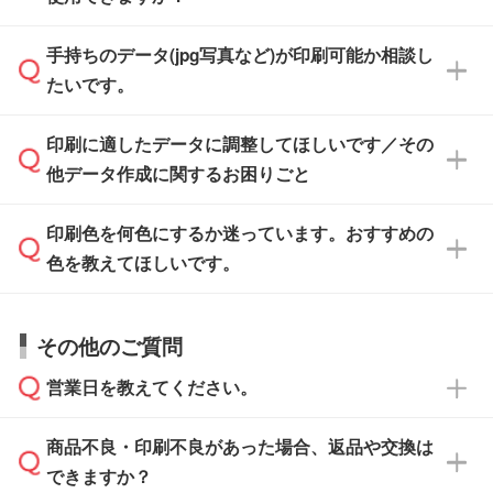
けます。ご希望の文言・書体・印刷色をお知ら
「.ai」形式または「.psd」形式で保存し、お見
せいただければ、弊社にて無料でデザインデー
積・ご注文フォームにアップロードしてご入稿
手持ちのデータ(jpg写真など)が印刷可能か相談し
一部商品は入稿用テンプレートのご用意があり
タを1点作成いたします。
ください。
たいです。
ます。各商品ページの『印刷方法・テンプレー
ト』からダウンロードをお願いいたします。
ご入稿後は経験豊富なスタッフがデータに不備
印刷に適したデータに調整してほしいです／その
入稿用のテンプレートはPDF形式ですが、
印刷に適したデータ・解像度かどうか、担当ス
がないかチェックし、お客様と確認してから印
IllustratorやPhotoshopで開いてご利用いただけ
他データ作成に関するお困りごと
タッフが事前に確認いたします。
刷に進みますので、ご安心ください。
ます。詳しい手順は「
入稿テンプレートの使い
データはお見積・ご注文・
お問い合わせフォー
方
」をご確認ください。
印刷色を何色にするか迷っています。おすすめの
ム
へ添付いただくか、担当スタッフ宛にメール
データ作成でお困りの際には、担当スタッフが
でお送りください。
色を教えてほしいです。
サポートいたしますのでお気軽にご相談くださ
仕上がりに影響しそうな点もチェックいたしま
い。
すので、データのご相談だけでもお気軽にお問
お問い合わせフォーム
や、見積/注文フォーム
お見積・ご注文・
お問い合わせフォーム
からご
その他のご質問
い合わせください。
から添付してお送りください。
相談いただきますと、担当スタッフがお客様の
ご希望や商品の本体色を確認し、印刷色をご提
営業日を教えてください。
なお、印刷用データの作り方に関する詳細は、
・解像度の低いデータをトレース/調整してほ
案させていただきます。
「
完全データ入稿
」をご参照ください。
しい
本体色がブラック、ネイビーなど濃色の場合は
商品不良・印刷不良があった場合、返品や交換は
営業日は平日の10:00～18:00で、土日祝日はお
解像度の低い画像や、手書きのイラスト、写真
白色か淡い色の印刷色をおすすめしておりま
できますか？
休みとなります。注文・見積・お問い合わせ
などを、印刷に適したベクターデータに変換し