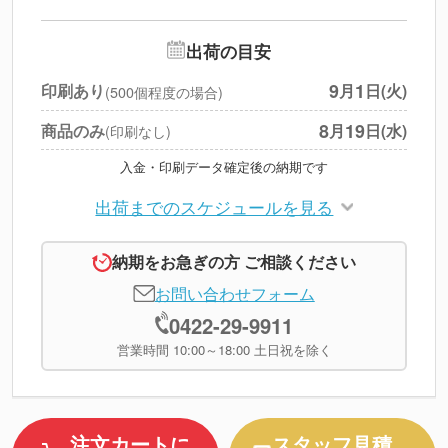
--
※
北海道・沖縄・離島 別途
追加オプション
--
出荷の目安
円
税別合計
9
1
印刷あり
月
日(火)
(500個程度の場合)
※
上記小計は税別です
8
19
商品のみ
月
日(水)
(印刷なし)
入金・印刷データ確定後の納期です
出荷までのスケジュールを見る
納期をお急ぎの方 ご相談ください
お問い合わせフォーム
0422-29-9911
営業時間 10:00～18:00 土日祝を除く
注文カートに
スタッフ見積