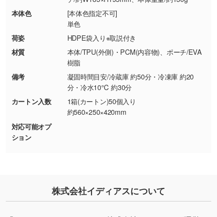
・お客様のご都合による返品・交換依頼(商
本体色
[本体色指定不可]
品・色・数量などの注文間違い等)
・背景がある画像からキャラクター部分だけを
単色
使いたいです
荷姿
HDPE袋入り※取説付き
シンプルな背景のデータや、使いたいキャラク
材質
本体/TPU(外側)・PCM(内容物)、ポーチ/EVA
ター部分の輪郭がはっきりしているデータは切
樹脂
り抜き処理が可能です。→
詳しく見る
備考
凝固時間目安/冷蔵庫 約50分・冷凍庫 約20
分・冷水10℃ 約30分
・持っているデータの背景が足りない／塗り足
カートン入数
1箱(カートン)50個入り
しの作り方が分からない
約560×250×420mm
印刷したいデータが印刷範囲よりも小さい場
対応可能オプ
合、シンプルな色・柄の背景であれば拡張が可
ション
能です。→
詳しく見る
・デザインにQRコードを入れたい／QRコード
を生成してほしい
株式会社イディアスについて
URLをご指定いただければ、QRコードを生成
いたします。配置のご相談にも応じています。
→
詳しく見る