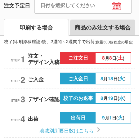
注文予定日
印刷する場合
商品のみ注文する場合
校了(印刷原稿確認)後、2週間～2週間半で出荷
(数量500個程度の場合)
注文・
1
ご注文日
8
8
土
月
日(
)
STEP
デザイン入稿
2
ご入金日
8
18
火
月
日(
)
ご入金
STEP
3
校了のお返事
8
19
水
月
日(
)
デザイン確認
STEP
4
出荷日
9
1
火
月
日(
)
出荷
STEP
地域別所要日数はこちら