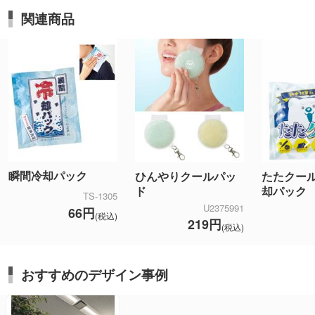
関連商品
瞬間冷却パック
ひんやりクールパッ
たたクー
ド
却パック
TS-1305
U2375991
66円
(税込)
219円
(税込)
おすすめのデザイン事例