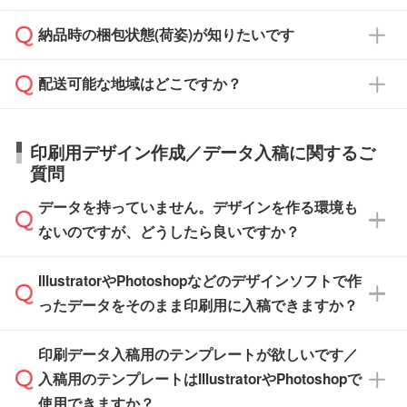
対応できる場合がございます。
よりお知らせください。
・商品のみ注文する場合(サンプル購入を含む)
見積もり・ご注文時にその旨をお知らせくださ
ご希望の際は担当スタッフまでお気軽にご相談
ご入金確認後、1～2営業日で出荷いたしま
納品時の梱包状態(荷姿)が知りたいです
い。
ご入金確認後に在庫を確保し、注文確定のご連
ください。
す。
在庫状況や印刷スケジュールを確認のうえ、対
絡を致します。ご入金いただくまで在庫の確保
応が可能かご案内いたします。
配送可能な地域はどこですか？
はできかねますので予めご了承ください。
商品によって異なります。各ページにある商品
納期は商品や数量、印刷方法、ご納品場所、在
また、お急ぎで印刷をご希望の場合は、最短5
詳細の荷姿欄をご確認ください。
庫の有無によって異なります。正確な日程はス
営業日で出荷可能な商品もご用意しておりま
【箱入り】 商品がひとつずつ箱に入っていま
日本全国へお届けが可能です。なお、海外への
タッフまでお問い合わせください。
印刷用デザイン作成／データ入稿に関するご
す。>>
対象商品はこちら
す。(白箱、化粧箱、ブリスターパックなど)
直接納品は行っておりませんので予めご了承く
質問
※最短出荷日は商品によって異なります。各商
【袋入り】 商品がひとつずつ袋に入っていま
ださい。
また、商品ページ内の「出荷までのスケジュー
品ページにてご確認ください
す。(透明袋、デザイン袋など)
データを持っていません。デザインを作る環境も
ル」に注文予定日をご入力いただくと、おおよ
【個包装なし】 個包装がされていない状態で
ないのですが、どうしたら良いですか？
その締切日や出荷目安をご確認いただけます。
納品します。
商品在庫や印刷ラインを確保するためにも、商
※化粧箱から白箱への入れ替えや、オリジナル
IllustratorやPhotoshopなどのデザインソフトで作
品が決まりましたらお早めのご発注をお願いい
無料の「
デザインシミュレーター
」を使えば、
箱の作成は原則承っておりません。
たします。
ったデータをそのまま印刷用に入稿できますか？
PCやスマホから簡単にデザインを作成できま
す。スタンプやテンプレートも豊富なので、デ
※土日祝日を除く営業日換算です。
印刷データ入稿用のテンプレートが欲しいです／
ザインソフトがなくても安心です。
IllustratorやPhotoshop、CLIP STUDIOなどのデ
※沖縄・離島は追加日数がかかります。
入稿用のテンプレートはIllustratorやPhotoshopで
ザインソフトでこだわりのデザインを作成した
また、「
データ作成サービス
」もご利用いただ
使用できますか？
い方は、
完全データ入稿
がおすすめです。