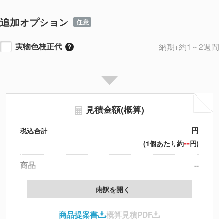
追加オプション
任意
実物色校正代
納期+約1～2週間
見積金額(概算)
円
税込合計
--
(1個あたり約
円)
商品
--
製版代
--
内訳を開く
印刷代
--
商品提案書
概算見積PDF
送料