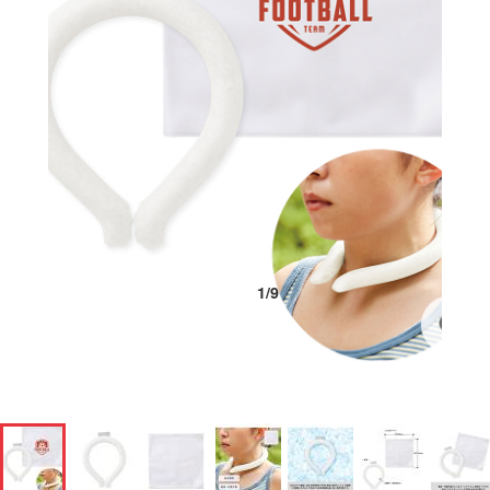
1
/
9