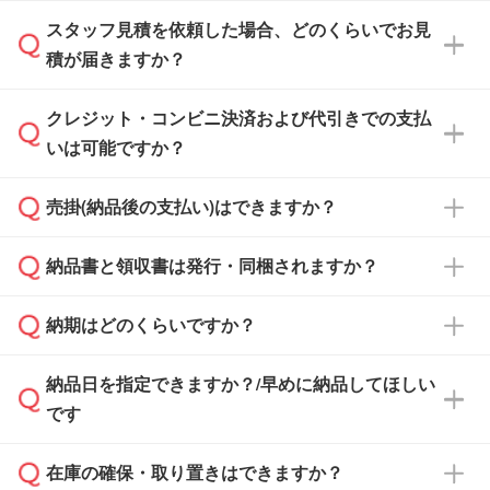
スタッフ見積を依頼した場合、どのくらいでお見
可能です。見積・注文フォームにて『ゲストの
積が届きますか？
まま進む』ボタンからお進みのうえ、ご依頼く
ださい。
クレジット・コンビニ決済および代引きでの支払
通常、翌営業日までにお送りしております。混
いは可能ですか？
雑状況によっては、お時間をいただくこともご
ざいます。予めご了承ください。土日祝日にご
売掛(納品後の支払い)はできますか？
依頼いただいた場合は、翌営業日以降のご連絡
銀行振込のみのご対応となります。
となります。
納品書と領収書は発行・同梱されますか？
基本的には先入金をお願いしておりますが、自
治体・行政機関・学校・病院・上場企業様 な
納期はどのくらいですか？
どの場合は、月末締め翌月末払いに対応可能で
納品書・領収書は ご依頼をいただいた場合の
す。
み発行しております。商品への同梱はしておら
納品日を指定できますか？/早めに納品してほしい
ず、通常はPDFデータをメール添付でお送りし
・印刷する場合(500個程度)
また、卒業・卒園記念品で対策委員会や個人様
です
ます。
ご入金、イメージ画像の校了から約2週間～2
からご注文いただく場合でも、お支払い元が学
原本の郵送をご希望の場合は、担当スタッフま
週間半でご納品いたします。
校や幼稚園・保育園であれば、同様の条件でご
たは注文フォームの『ご注文に関する備考欄』
在庫の確保・取り置きはできますか？
ご希望の納期がある場合は、お問い合わせ・お