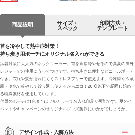
サイズ・
印刷方法・
商品説明
スペック
テンプレート
首を冷やして熱中症対策！
持ち歩き用ポーチにオリジナル名入れができる
猛暑対策に大人気のネッククーラー。首を直接冷やせるので真夏の屋外
レジャーでの使用にうってつけです。持ち歩きに便利なビニールポーチ
付き。衣服や髪が濡れにくくストレスフリーで使えます。冷凍庫や冷蔵
庫・冷水で冷やして繰り返し使えるからエコ！28℃以下で凝固し始め
る特殊素材を使用しています。
付属のポーチに1色またはフルカラーで名入れ印刷が可能です。夏のイ
ベントやキャンペーンのオリジナルグッズ製作にいかがでしょうか。
デザイン作成・入稿方法