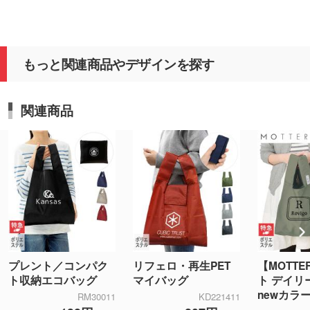
もっと関連商品やデザインを探す
関連商品
プレント／コンパク
リフェロ・再生PET
【MOTT
ト収納エコバッグ
マイバッグ
ト デイリ
newカラ
RM30011
KD221411