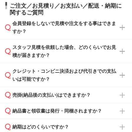
ご注文／お見積り／お支払い／配送・納期に
関するご質問
会員登録をしないで見積や注文をする事はできま
すか？
スタッフ見積を依頼した場合、どのくらいでお見
可能です。見積・注文フォームにて『ゲストの
積が届きますか？
まま進む』ボタンからお進みのうえ、ご依頼く
ださい。
クレジット・コンビニ決済および代引きでの支払
通常、翌営業日までにお送りしております。混
いは可能ですか？
雑状況によっては、お時間をいただくこともご
ざいます。予めご了承ください。土日祝日にご
売掛(納品後の支払い)はできますか？
依頼いただいた場合は、翌営業日以降のご連絡
銀行振込のみのご対応となります。
となります。
納品書と領収書は発行・同梱されますか？
基本的には先入金をお願いしておりますが、自
治体・行政機関・学校・病院・上場企業様 な
納期はどのくらいですか？
どの場合は、月末締め翌月末払いに対応可能で
納品書・領収書は ご依頼をいただいた場合の