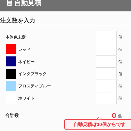
自動見積
注文数を入力
本体色未定
個
レッド
個
ネイビー
個
インクブラック
個
フロスティブルー
個
ホワイト
個
0
合計数
個
自動見積は30個からです