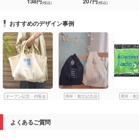
138円
207円
(税込)
(税込)
おすすめのデザイン事例
オープン記念・内覧会
周年・創立記念品
周年・創
よくあるご質問