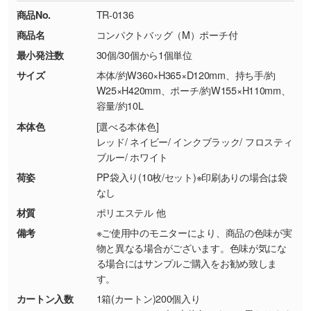
ください。
18:00(土日祝日除く)
商品No.
TR-0136
・コーポレートカラーを使って印刷したい／印
お問い合わせフォームはこちら
商品名
コンパクトバッグ（M）ポーチ付
【返品・交換ができない場合】
刷色にこだわりがある
最小発注数
30個/30個から1個単位
・お客様の元で商品を加工された場合、または
DIC・PANTONEなどのカラーチップの指定や、
商品が破損した場合
現物支給による色指定も承っております。→
詳
サイズ
本体/約W360×H365×D120mm、持ち手/約
・商品到着後7日以上経過している場合
しく見る
W25×H420mm、ポーチ/約W155×H110mm、
容量/約10L
・お客様のご都合による返品・交換依頼(商
品・色・数量などの注文間違い等)
・背景がある画像からキャラクター部分だけを
本体色
[選べる本体色]
レッド/ ネイビー/ インクブラック/ フロスティ
使いたいです
ブルー/ ホワイト
シンプルな背景のデータや、使いたいキャラク
ター部分の輪郭がはっきりしているデータは切
荷姿
PP袋入り(10枚/セット)※印刷ありの場合は袋
なし
り抜き処理が可能です。→
詳しく見る
材質
ポリエステル 他
・持っているデータの背景が足りない／塗り足
備考
※ご使用中のモニターにより、商品の色味が実
しの作り方が分からない
物と異なる場合がございます。色味が気にな
る場合にはサンプルご購入をお勧め致しま
印刷したいデータが印刷範囲よりも小さい場
す。
合、シンプルな色・柄の背景であれば拡張が可
能です。→
詳しく見る
カートン入数
1箱(カートン)200個入り