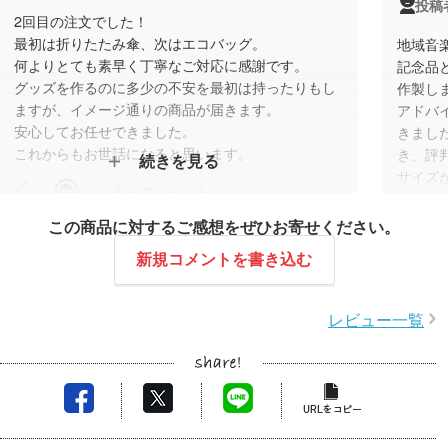
投稿
2回目の注文でした！
最初は折りたたみ傘、次はエコバッグ。
地域音
何よりとても素早く丁寧なご対応に感謝です。
記念品
グッズを作るのに多少の不安を最初は持ったりもし
作製し
ますが、イメージ通りの商品が届きます。
アドバ
安心してお任せできました。
きまし
これからもお世話になると思います。
き、評
続きを見る
サイズ
スタッフコメント
イズが
域活動
この商品に対するご感想をぜひお寄せください。
このたびはリピート発注をいただき、誠にありがと
持って
うございます。
新規コメントを書き込む
来の演
また、再度弊社をご利用いただきまして大変嬉しく
な、と
思います。
いろい
レビュー一覧
商品の仕上がり・担当者の対応についてご満足いた
だたけたとのこと、安心いたしました。
今後もお客様のご希望に沿えるように努めさせてい
ただきますので、機会ございましたらぜひご利用い
ただけますと幸いです。