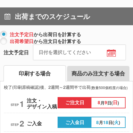
出荷までのスケジュール
注文予定日
から出荷日を計算する
出荷希望日
から注文日を計算する
注文予定日
印刷する場合
商品のみ注文する場合
校了(印刷原稿確認)後、2週間～2週間半で出荷
(数量500個程度の場合)
注文・
1
ご注文日
8
9
日
月
日(
)
STEP
デザイン入稿
2
ご入金日
8
18
火
月
日(
)
ご入金
STEP