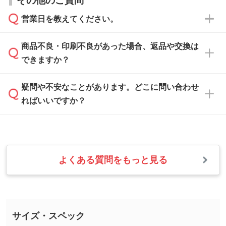
から添付してお送りください。
相談いただきますと、担当スタッフがお客様の
ご希望や商品の本体色を確認し、印刷色をご提
営業日を教えてください。
なお、印刷用データの作り方に関する詳細は、
・解像度の低いデータをトレース/調整してほ
案させていただきます。
「
完全データ入稿
」をご参照ください。
しい
本体色がブラック、ネイビーなど濃色の場合は
商品不良・印刷不良があった場合、返品や交換は
営業日は平日の10:00～18:00で、土日祝日はお
解像度の低い画像や、手書きのイラスト、写真
白色か淡い色の印刷色をおすすめしておりま
できますか？
休みとなります。注文・見積・お問い合わせ
などを、印刷に適したベクターデータに変換し
す。
は、土日祝日でもお送りいただければ、出社後
ます。→
詳しく見る
本体色がナチュラルなど淡色の場合、印刷をく
疑問や不安なことがあります。どこに問い合わせ
速やかに対応いたします。
お手数をお掛けいたしますが、至急担当スタッ
っきりと目立たせたいときは濃い印刷色が、柔
ればいいですか？
フまでご連絡ください。商品の状況を確認し、
・フルカラーデータを1色に変換してほしい
らかい雰囲気にしたいときは淡い印刷色が映え
改めてご案内いたします。
シルク印刷、レーザー彫刻など印刷方法にあわ
ます。
せて、フルカラーのデータを1色になおしま
お問い合わせフォームをご利用ください。1営
【返品・交換の対象】
す。→
詳しく見る
業日以内に担当スタッフよりメールにてご連絡
また、お選びいただいた印刷色が本体色に合わ
・お届け時に商品が損傷・故障している場合
いたします。
ない場合や仕上がりに影響しそうな場合は、ス
よくある質問をもっと見る
・ご注文と異なる商品が届いた場合
・1色印刷でグラデーションや濃淡を表現した
お急ぎの場合はお電話でのご質問も受け付けて
タッフから別の色をご案内することもございま
・印刷不良があった場合
い
おります。下記電話番号までお問い合わせくだ
す。
※印刷不良は原則として“再印刷”でご対応させ
網点という技法で濃淡を表現することができま
さい。
ていただいております。
す。濃淡の差が分かるデータに調整いたしま
サイズ・スペック
※詳しくは「
商品の良品基準について
」をご覧
す。→
詳しく見る
TEL：0422-29-9911 営業時間10:00～