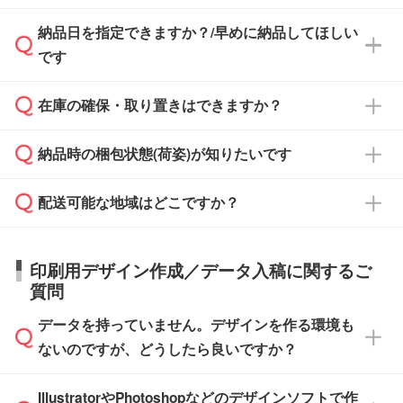
す。
み発行しております。商品への同梱はしておら
納品日を指定できますか？/早めに納品してほしい
ず、通常はPDFデータをメール添付でお送りし
・印刷する場合(500個程度)
また、卒業・卒園記念品で対策委員会や個人様
です
ます。
ご入金、イメージ画像の校了から約2週間～2
からご注文いただく場合でも、お支払い元が学
原本の郵送をご希望の場合は、担当スタッフま
週間半でご納品いたします。
校や幼稚園・保育園であれば、同様の条件でご
たは注文フォームの『ご注文に関する備考欄』
在庫の確保・取り置きはできますか？
ご希望の納期がある場合は、お問い合わせ・お
対応できる場合がございます。
よりお知らせください。
・商品のみ注文する場合(サンプル購入を含む)
見積もり・ご注文時にその旨をお知らせくださ
ご希望の際は担当スタッフまでお気軽にご相談
ご入金確認後、1～2営業日で出荷いたしま
納品時の梱包状態(荷姿)が知りたいです
い。
ご入金確認後に在庫を確保し、注文確定のご連
ください。
す。
在庫状況や印刷スケジュールを確認のうえ、対
絡を致します。ご入金いただくまで在庫の確保
応が可能かご案内いたします。
配送可能な地域はどこですか？
はできかねますので予めご了承ください。
商品によって異なります。各ページにある商品
納期は商品や数量、印刷方法、ご納品場所、在
また、お急ぎで印刷をご希望の場合は、最短5
詳細の荷姿欄をご確認ください。
庫の有無によって異なります。正確な日程はス
営業日で出荷可能な商品もご用意しておりま
【箱入り】 商品がひとつずつ箱に入っていま
日本全国へお届けが可能です。なお、海外への
タッフまでお問い合わせください。
印刷用デザイン作成／データ入稿に関するご
す。>>
対象商品はこちら
す。(白箱、化粧箱、ブリスターパックなど)
直接納品は行っておりませんので予めご了承く
質問
※最短出荷日は商品によって異なります。各商
【袋入り】 商品がひとつずつ袋に入っていま
ださい。
また、商品ページ内の「出荷までのスケジュー
品ページにてご確認ください
す。(透明袋、デザイン袋など)
データを持っていません。デザインを作る環境も
ル」に注文予定日をご入力いただくと、おおよ
【個包装なし】 個包装がされていない状態で
ないのですが、どうしたら良いですか？
その締切日や出荷目安をご確認いただけます。
納品します。
商品在庫や印刷ラインを確保するためにも、商
※化粧箱から白箱への入れ替えや、オリジナル
IllustratorやPhotoshopなどのデザインソフトで作
品が決まりましたらお早めのご発注をお願いい