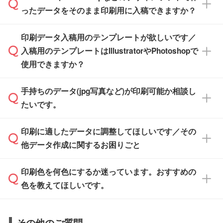
無料の「
デザインシミュレーター
」を使えば、
箱の作成は原則承っておりません。
たします。
ったデータをそのまま印刷用に入稿できますか？
PCやスマホから簡単にデザインを作成できま
す。スタンプやテンプレートも豊富なので、デ
※土日祝日を除く営業日換算です。
印刷データ入稿用のテンプレートが欲しいです／
ザインソフトがなくても安心です。
IllustratorやPhotoshop、CLIP STUDIOなどのデ
※沖縄・離島は追加日数がかかります。
入稿用のテンプレートはIllustratorやPhotoshopで
ザインソフトでこだわりのデザインを作成した
また、「
データ作成サービス
」もご利用いただ
使用できますか？
い方は、
完全データ入稿
がおすすめです。
けます。ご希望の文言・書体・印刷色をお知ら
「.ai」形式または「.psd」形式で保存し、お見
せいただければ、弊社にて無料でデザインデー
積・ご注文フォームにアップロードしてご入稿
手持ちのデータ(jpg写真など)が印刷可能か相談し
一部商品は入稿用テンプレートのご用意があり
タを1点作成いたします。
ください。
たいです。
ます。各商品ページの『印刷方法・テンプレー
ト』からダウンロードをお願いいたします。
ご入稿後は経験豊富なスタッフがデータに不備
印刷に適したデータに調整してほしいです／その
入稿用のテンプレートはPDF形式ですが、
印刷に適したデータ・解像度かどうか、担当ス
がないかチェックし、お客様と確認してから印
IllustratorやPhotoshopで開いてご利用いただけ
他データ作成に関するお困りごと
タッフが事前に確認いたします。
刷に進みますので、ご安心ください。
ます。詳しい手順は「
入稿テンプレートの使い
データはお見積・ご注文・
お問い合わせフォー
方
」をご確認ください。
印刷色を何色にするか迷っています。おすすめの
ム
へ添付いただくか、担当スタッフ宛にメール
データ作成でお困りの際には、担当スタッフが
でお送りください。
色を教えてほしいです。
サポートいたしますのでお気軽にご相談くださ
仕上がりに影響しそうな点もチェックいたしま
い。
すので、データのご相談だけでもお気軽にお問
お問い合わせフォーム
や、見積/注文フォーム
お見積・ご注文・
お問い合わせフォーム
からご
その他のご質問
い合わせください。