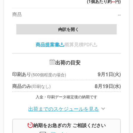
--
(1個あたり約
円)
商品
--
製版代
--
内訳を開く
印刷代
--
商品提案書
概算見積PDF
送料
--
※
北海道・沖縄・離島 別途
追加オプション
--
出荷の目安
円
税別合計
9
1
印刷あり
月
日(火)
(500個程度の場合)
※
上記小計は税別です
8
19
商品のみ
月
日(水)
(印刷なし)
入金・印刷データ確定後の納期です
出荷までのスケジュールを見る
納期をお急ぎの方 ご相談ください