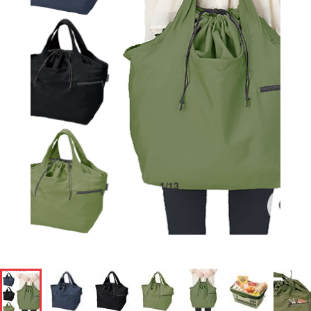
1
/
13