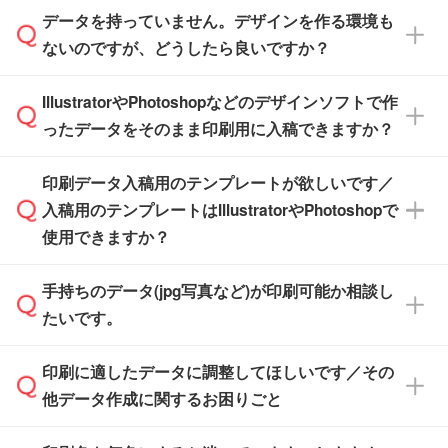
また、商品ページ内の「出荷までのスケジュー
品ページにてご確認ください
す。(透明袋、デザイン袋など)
データを持っていません。デザインを作る環境も
ル」に注文予定日をご入力いただくと、おおよ
【個包装なし】 個包装がされていない状態で
ないのですが、どうしたら良いですか？
その締切日や出荷目安をご確認いただけます。
納品します。
商品在庫や印刷ラインを確保するためにも、商
※化粧箱から白箱への入れ替えや、オリジナル
IllustratorやPhotoshopなどのデザインソフトで作
品が決まりましたらお早めのご発注をお願いい
無料の「
デザインシミュレーター
」を使えば、
箱の作成は原則承っておりません。
たします。
ったデータをそのまま印刷用に入稿できますか？
PCやスマホから簡単にデザインを作成できま
す。スタンプやテンプレートも豊富なので、デ
※土日祝日を除く営業日換算です。
印刷データ入稿用のテンプレートが欲しいです／
ザインソフトがなくても安心です。
IllustratorやPhotoshop、CLIP STUDIOなどのデ
※沖縄・離島は追加日数がかかります。
入稿用のテンプレートはIllustratorやPhotoshopで
ザインソフトでこだわりのデザインを作成した
また、「
データ作成サービス
」もご利用いただ
使用できますか？
い方は、
完全データ入稿
がおすすめです。
けます。ご希望の文言・書体・印刷色をお知ら
「.ai」形式または「.psd」形式で保存し、お見
せいただければ、弊社にて無料でデザインデー
積・ご注文フォームにアップロードしてご入稿
手持ちのデータ(jpg写真など)が印刷可能か相談し
一部商品は入稿用テンプレートのご用意があり
タを1点作成いたします。
ください。
たいです。
ます。各商品ページの『印刷方法・テンプレー
ト』からダウンロードをお願いいたします。
ご入稿後は経験豊富なスタッフがデータに不備
印刷に適したデータに調整してほしいです／その
入稿用のテンプレートはPDF形式ですが、
印刷に適したデータ・解像度かどうか、担当ス
がないかチェックし、お客様と確認してから印
IllustratorやPhotoshopで開いてご利用いただけ
他データ作成に関するお困りごと
タッフが事前に確認いたします。
刷に進みますので、ご安心ください。
ます。詳しい手順は「
入稿テンプレートの使い
データはお見積・ご注文・
お問い合わせフォー
方
」をご確認ください。