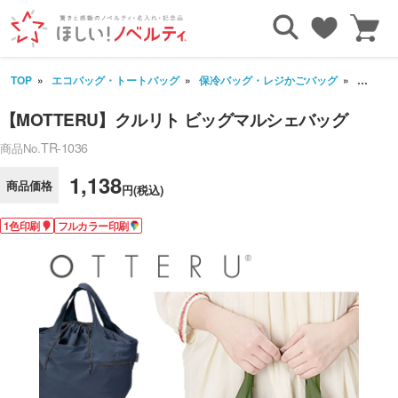
TOP
エコバッグ・トートバッグ
保冷バッグ・レジかごバッグ
【MOT
【MOTTERU】クルリト ビッグマルシェバッグ
TR-1036
商品No.
1,138
商品価格
円(税込)
1色印刷
フルカラー印刷