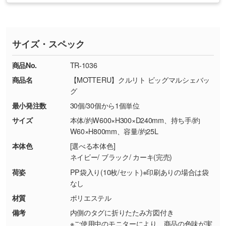
・印刷不良があった場合
い
おります。下記電話番号までお問い合わせくだ
す。
※印刷不良は原則として“再印刷”でご対応させ
網点という技法で濃淡を表現することができま
さい。
ていただいております。
す。濃淡の差が分かるデータに調整いたしま
サイズ・スペック
※詳しくは「
商品の良品基準について
」をご覧
す。→
詳しく見る
TEL：0422-29-9911 営業時間10:00～
ください。
18:00(土日祝日除く)
商品No.
TR-1036
・コーポレートカラーを使って印刷したい／印
お問い合わせフォームはこちら
商品名
【MOTTERU】クルリト ビッグマルシェバッ
【返品・交換ができない場合】
刷色にこだわりがある
グ
・お客様の元で商品を加工された場合、または
DIC・PANTONEなどのカラーチップの指定や、
最小発注数
30個/30個から1個単位
商品が破損した場合
現物支給による色指定も承っております。→
詳
・商品到着後7日以上経過している場合
しく見る
サイズ
本体/約W600×H300×D240mm、持ち手/約
W60×H800mm、容量/約25L
・お客様のご都合による返品・交換依頼(商
品・色・数量などの注文間違い等)
・背景がある画像からキャラクター部分だけを
本体色
[選べる本体色]
ネイビー/ ブラック/ カーキ(完売)
使いたいです
シンプルな背景のデータや、使いたいキャラク
荷姿
PP袋入り(10枚/セット)※印刷ありの場合は袋
ター部分の輪郭がはっきりしているデータは切
なし
り抜き処理が可能です。→
詳しく見る
材質
ポリエステル
備考
内側のタグに折りたたみ方図付き
・持っているデータの背景が足りない／塗り足
※ご使用中のモニターにより、商品の色味が実