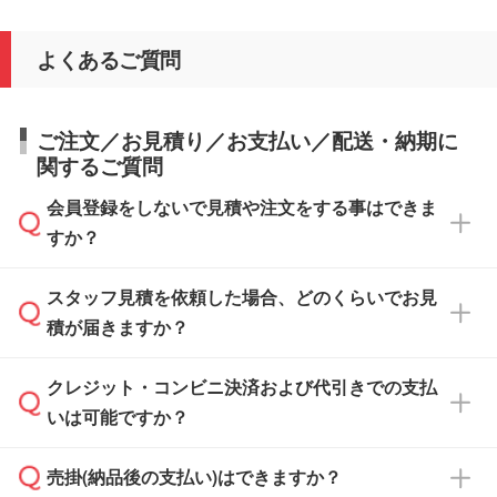
よくあるご質問
ご注文／お見積り／お支払い／配送・納期に
関するご質問
会員登録をしないで見積や注文をする事はできま
すか？
スタッフ見積を依頼した場合、どのくらいでお見
可能です。見積・注文フォームにて『ゲストの
積が届きますか？
まま進む』ボタンからお進みのうえ、ご依頼く
ださい。
クレジット・コンビニ決済および代引きでの支払
通常、翌営業日までにお送りしております。混
いは可能ですか？
雑状況によっては、お時間をいただくこともご
ざいます。予めご了承ください。土日祝日にご
売掛(納品後の支払い)はできますか？
依頼いただいた場合は、翌営業日以降のご連絡
銀行振込のみのご対応となります。