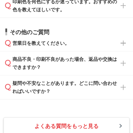
印刷色を何色にするか迷っています。おすすめの
ム
へ添付いただくか、担当スタッフ宛にメール
データ作成でお困りの際には、担当スタッフが
でお送りください。
色を教えてほしいです。
サポートいたしますのでお気軽にご相談くださ
仕上がりに影響しそうな点もチェックいたしま
い。
すので、データのご相談だけでもお気軽にお問
お問い合わせフォーム
や、見積/注文フォーム
お見積・ご注文・
お問い合わせフォーム
からご
その他のご質問
い合わせください。
から添付してお送りください。
相談いただきますと、担当スタッフがお客様の
ご希望や商品の本体色を確認し、印刷色をご提
営業日を教えてください。
なお、印刷用データの作り方に関する詳細は、
・解像度の低いデータをトレース/調整してほ
案させていただきます。
「
完全データ入稿
」をご参照ください。
しい
本体色がブラック、ネイビーなど濃色の場合は
商品不良・印刷不良があった場合、返品や交換は
営業日は平日の10:00～18:00で、土日祝日はお
解像度の低い画像や、手書きのイラスト、写真
白色か淡い色の印刷色をおすすめしておりま
できますか？
休みとなります。注文・見積・お問い合わせ
などを、印刷に適したベクターデータに変換し
す。
は、土日祝日でもお送りいただければ、出社後
ます。→
詳しく見る
本体色がナチュラルなど淡色の場合、印刷をく
疑問や不安なことがあります。どこに問い合わせ
速やかに対応いたします。
お手数をお掛けいたしますが、至急担当スタッ
っきりと目立たせたいときは濃い印刷色が、柔
ればいいですか？
フまでご連絡ください。商品の状況を確認し、
・フルカラーデータを1色に変換してほしい
らかい雰囲気にしたいときは淡い印刷色が映え
改めてご案内いたします。
シルク印刷、レーザー彫刻など印刷方法にあわ
ます。
せて、フルカラーのデータを1色になおしま
お問い合わせフォームをご利用ください。1営
【返品・交換の対象】
す。→
詳しく見る
業日以内に担当スタッフよりメールにてご連絡
また、お選びいただいた印刷色が本体色に合わ
・お届け時に商品が損傷・故障している場合
いたします。
ない場合や仕上がりに影響しそうな場合は、ス
よくある質問をもっと見る
・ご注文と異なる商品が届いた場合
・1色印刷でグラデーションや濃淡を表現した
お急ぎの場合はお電話でのご質問も受け付けて
タッフから別の色をご案内することもございま