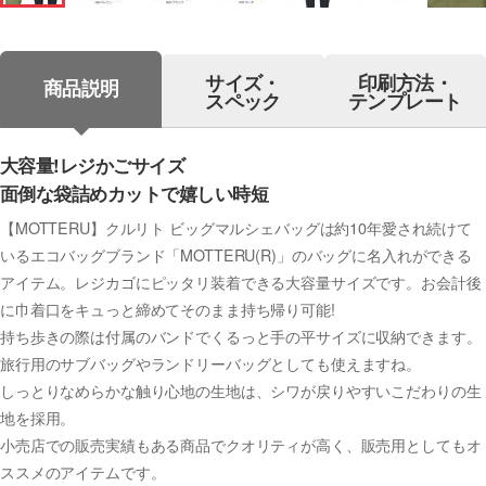
サイズ・
印刷方法・
商品説明
スペック
テンプレート
大容量!レジかごサイズ
面倒な袋詰めカットで嬉しい時短
【MOTTERU】クルリト ビッグマルシェバッグは約10年愛され続けて
いるエコバッグブランド「MOTTERU(R)」のバッグに名入れができる
アイテム。レジカゴにピッタリ装着できる大容量サイズです。お会計後
に巾着口をキュっと締めてそのまま持ち帰り可能!
持ち歩きの際は付属のバンドでくるっと手の平サイズに収納できます。
旅行用のサブバッグやランドリーバッグとしても使えますね。
しっとりなめらかな触り心地の生地は、シワが戻りやすいこだわりの生
地を採用。
小売店での販売実績もある商品でクオリティが高く、販売用としてもオ
ススメのアイテムです。