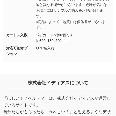
しの作り方が分からない
物と異なる場合がございます。色味が気にな
る場合にはサンプルご購入をお勧め致しま
印刷したいデータが印刷範囲よりも小さい場
す。
合、シンプルな色・柄の背景であれば拡張が可
※商品によって生地質には個体差がございま
能です。→
詳しく見る
す。
カートン入数
1箱(カートン)50個入り
・デザインにQRコードを入れたい／QRコード
約690×130×500mm
を生成してほしい
対応可能オプ
OPP袋入れ
URLをご指定いただければ、QRコードを生成
ション
いたします。配置のご相談にも応じています。
→
詳しく見る
株式会社イディアスについて
「ほしい！ノベルティ」は、株式会社イディアスが運営し
ているサイトです。
自分たちがもらったら「うれしい！」と思えるようなデザ