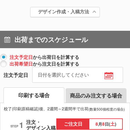
デザイン作成・入稿方法
出荷までのスケジュール
注文予定日
から出荷日を計算する
出荷希望日
から注文日を計算する
注文予定日
印刷する場合
商品のみ注文する場合
校了(印刷原稿確認)後、2週間～2週間半で出荷
(数量500個程度の場合)
注文・
1
ご注文日
8
8
土
月
日(
)
STEP
デザイン入稿