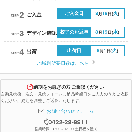
2
ご入金日
8
18
火
月
日(
)
ご入金
STEP
3
校了のお返事
8
19
水
月
日(
)
デザイン確認
STEP
4
出荷日
9
1
火
月
日(
)
出荷
STEP
地域別所要日数はこちら
納期をお急ぎの方 ご相談ください
自動見積後、注文・見積フォームに納品希望日をご入力のうえご依頼
ください。納期を調整しご返答いたします。
お問い合わせフォーム
0422-29-9911
営業時間 10:00～18:00 土日祝を除く