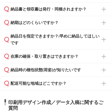
となります。
納品書と領収書は発行・同梱されますか？
基本的には先入金をお願いしておりますが、自
治体・行政機関・学校・病院・上場企業様 な
納期はどのくらいですか？
どの場合は、月末締め翌月末払いに対応可能で
納品書・領収書は ご依頼をいただいた場合の
す。
み発行しております。商品への同梱はしておら
納品日を指定できますか？/早めに納品してほしい
ず、通常はPDFデータをメール添付でお送りし
・印刷する場合(500個程度)
また、卒業・卒園記念品で対策委員会や個人様
です
ます。
ご入金、イメージ画像の校了から約2週間～2
からご注文いただく場合でも、お支払い元が学
原本の郵送をご希望の場合は、担当スタッフま
週間半でご納品いたします。
校や幼稚園・保育園であれば、同様の条件でご
たは注文フォームの『ご注文に関する備考欄』
在庫の確保・取り置きはできますか？
ご希望の納期がある場合は、お問い合わせ・お
対応できる場合がございます。
よりお知らせください。
・商品のみ注文する場合(サンプル購入を含む)
見積もり・ご注文時にその旨をお知らせくださ
ご希望の際は担当スタッフまでお気軽にご相談
ご入金確認後、1～2営業日で出荷いたしま
納品時の梱包状態(荷姿)が知りたいです
い。
ご入金確認後に在庫を確保し、注文確定のご連
ください。
す。
在庫状況や印刷スケジュールを確認のうえ、対
絡を致します。ご入金いただくまで在庫の確保
応が可能かご案内いたします。
配送可能な地域はどこですか？
はできかねますので予めご了承ください。
商品によって異なります。各ページにある商品
納期は商品や数量、印刷方法、ご納品場所、在
また、お急ぎで印刷をご希望の場合は、最短5
詳細の荷姿欄をご確認ください。
庫の有無によって異なります。正確な日程はス
営業日で出荷可能な商品もご用意しておりま
【箱入り】 商品がひとつずつ箱に入っていま
日本全国へお届けが可能です。なお、海外への
タッフまでお問い合わせください。
印刷用デザイン作成／データ入稿に関するご
す。>>
対象商品はこちら
す。(白箱、化粧箱、ブリスターパックなど)
直接納品は行っておりませんので予めご了承く
質問
※最短出荷日は商品によって異なります。各商
【袋入り】 商品がひとつずつ袋に入っていま
ださい。