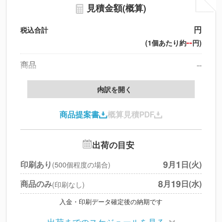
見積金額(概算)
円
税込合計
--
(1個あたり約
円)
商品
--
製版代
--
内訳を開く
印刷代
--
商品提案書
概算見積PDF
送料
--
※
北海道・沖縄・離島 別途
追加オプション
--
出荷の目安
円
税別合計
9
1
印刷あり
月
日(火)
(500個程度の場合)
※
上記小計は税別です
8
19
商品のみ
月
日(水)
(印刷なし)
入金・印刷データ確定後の納期です
出荷までのスケジュールを見る