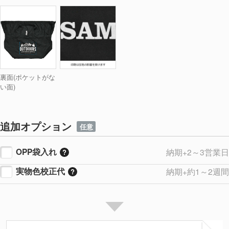
裏面(ポケットがな
い面)
追加オプション
任意
OPP袋入れ
納期+2～3営業日
実物色校正代
納期+約1～2週間