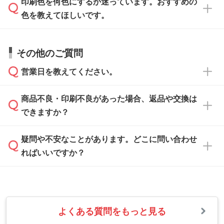
印刷色を何色にするか迷っています。おすすめの
ム
へ添付いただくか、担当スタッフ宛にメール
データ作成でお困りの際には、担当スタッフが
でお送りください。
色を教えてほしいです。
サポートいたしますのでお気軽にご相談くださ
仕上がりに影響しそうな点もチェックいたしま
い。
すので、データのご相談だけでもお気軽にお問
お問い合わせフォーム
や、見積/注文フォーム
お見積・ご注文・
お問い合わせフォーム
からご
その他のご質問
い合わせください。
から添付してお送りください。
相談いただきますと、担当スタッフがお客様の
ご希望や商品の本体色を確認し、印刷色をご提
営業日を教えてください。
なお、印刷用データの作り方に関する詳細は、
・解像度の低いデータをトレース/調整してほ
案させていただきます。
「
完全データ入稿
」をご参照ください。
しい
本体色がブラック、ネイビーなど濃色の場合は
商品不良・印刷不良があった場合、返品や交換は
営業日は平日の10:00～18:00で、土日祝日はお
解像度の低い画像や、手書きのイラスト、写真
白色か淡い色の印刷色をおすすめしておりま
できますか？
休みとなります。注文・見積・お問い合わせ
などを、印刷に適したベクターデータに変換し
す。
は、土日祝日でもお送りいただければ、出社後
ます。→
詳しく見る
本体色がナチュラルなど淡色の場合、印刷をく
疑問や不安なことがあります。どこに問い合わせ
速やかに対応いたします。
お手数をお掛けいたしますが、至急担当スタッ
っきりと目立たせたいときは濃い印刷色が、柔
ればいいですか？
フまでご連絡ください。商品の状況を確認し、
・フルカラーデータを1色に変換してほしい
らかい雰囲気にしたいときは淡い印刷色が映え
改めてご案内いたします。
シルク印刷、レーザー彫刻など印刷方法にあわ
ます。
せて、フルカラーのデータを1色になおしま
お問い合わせフォームをご利用ください。1営
【返品・交換の対象】
す。→
詳しく見る
業日以内に担当スタッフよりメールにてご連絡
また、お選びいただいた印刷色が本体色に合わ
・お届け時に商品が損傷・故障している場合
いたします。
ない場合や仕上がりに影響しそうな場合は、ス
よくある質問をもっと見る
・ご注文と異なる商品が届いた場合
・1色印刷でグラデーションや濃淡を表現した
お急ぎの場合はお電話でのご質問も受け付けて
タッフから別の色をご案内することもございま