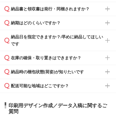
となります。
納品書と領収書は発行・同梱されますか？
基本的には先入金をお願いしておりますが、自
治体・行政機関・学校・病院・上場企業様 な
納期はどのくらいですか？
どの場合は、月末締め翌月末払いに対応可能で
納品書・領収書は ご依頼をいただいた場合の
す。
み発行しております。商品への同梱はしておら
納品日を指定できますか？/早めに納品してほしい
ず、通常はPDFデータをメール添付でお送りし
・印刷する場合(500個程度)
また、卒業・卒園記念品で対策委員会や個人様
です
ます。
ご入金、イメージ画像の校了から約2週間～2
からご注文いただく場合でも、お支払い元が学
原本の郵送をご希望の場合は、担当スタッフま
週間半でご納品いたします。
校や幼稚園・保育園であれば、同様の条件でご
たは注文フォームの『ご注文に関する備考欄』
在庫の確保・取り置きはできますか？
ご希望の納期がある場合は、お問い合わせ・お
対応できる場合がございます。
よりお知らせください。
・商品のみ注文する場合(サンプル購入を含む)
見積もり・ご注文時にその旨をお知らせくださ
ご希望の際は担当スタッフまでお気軽にご相談
ご入金確認後、1～2営業日で出荷いたしま
納品時の梱包状態(荷姿)が知りたいです
い。
ご入金確認後に在庫を確保し、注文確定のご連
ください。
す。
在庫状況や印刷スケジュールを確認のうえ、対
絡を致します。ご入金いただくまで在庫の確保
応が可能かご案内いたします。
配送可能な地域はどこですか？
はできかねますので予めご了承ください。
商品によって異なります。各ページにある商品
納期は商品や数量、印刷方法、ご納品場所、在
また、お急ぎで印刷をご希望の場合は、最短5
詳細の荷姿欄をご確認ください。
庫の有無によって異なります。正確な日程はス
営業日で出荷可能な商品もご用意しておりま
【箱入り】 商品がひとつずつ箱に入っていま
日本全国へお届けが可能です。なお、海外への
タッフまでお問い合わせください。
印刷用デザイン作成／データ入稿に関するご
す。>>
対象商品はこちら
す。(白箱、化粧箱、ブリスターパックなど)
直接納品は行っておりませんので予めご了承く
質問
※最短出荷日は商品によって異なります。各商
【袋入り】 商品がひとつずつ袋に入っていま
ださい。