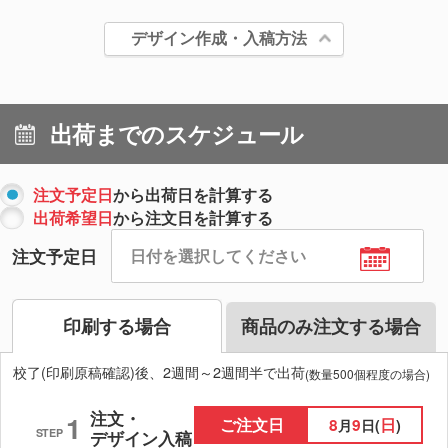
デザイン作成・入稿方法
出荷までのスケジュール
注文予定日
から出荷日を計算する
出荷希望日
から注文日を計算する
注文予定日
印刷する場合
商品のみ注文する場合
校了(印刷原稿確認)後、2週間～2週間半で出荷
(数量500個程度の場合)
注文・
1
ご注文日
8
9
日
月
日(
)
STEP
デザイン入稿