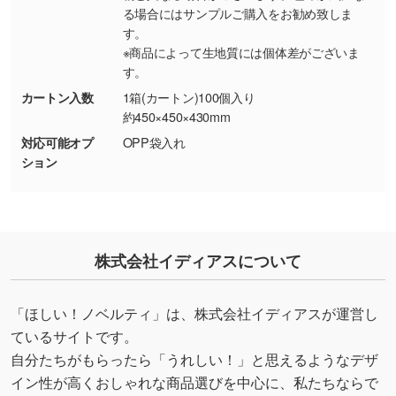
しの作り方が分からない
る場合にはサンプルご購入をお勧め致しま
す。
印刷したいデータが印刷範囲よりも小さい場
※商品によって生地質には個体差がございま
合、シンプルな色・柄の背景であれば拡張が可
す。
能です。→
詳しく見る
カートン入数
1箱(カートン)100個入り
約450×450×430mm
・デザインにQRコードを入れたい／QRコード
対応可能オプ
OPP袋入れ
を生成してほしい
ション
URLをご指定いただければ、QRコードを生成
いたします。配置のご相談にも応じています。
→
詳しく見る
株式会社イディアスについて
「ほしい！ノベルティ」は、株式会社イディアスが運営し
ているサイトです。
自分たちがもらったら「うれしい！」と思えるようなデザ
イン性が高くおしゃれな商品選びを中心に、私たちならで