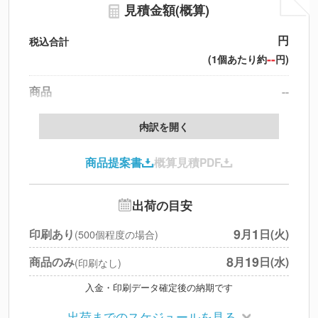
見積金額(概算)
円
税込合計
--
(1個あたり約
円)
商品
--
製版代
--
内訳を開く
印刷代
--
商品提案書
概算見積PDF
送料
--
※
北海道・沖縄・離島 別途
追加オプション
--
出荷の目安
円
税別合計
9
1
印刷あり
月
日(火)
(500個程度の場合)
※
上記小計は税別です
8
19
商品のみ
月
日(水)
(印刷なし)
入金・印刷データ確定後の納期です
出荷までのスケジュールを見る