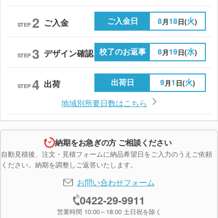
2
ご入金日
8
18
火
月
日(
)
ご入金
STEP
3
校了のお返事
8
19
水
月
日(
)
デザイン確認
STEP
4
出荷日
9
1
火
月
日(
)
出荷
STEP
地域別所要日数はこちら
納期をお急ぎの方 ご相談ください
自動見積後、注文・見積フォームに納品希望日をご入力のうえご依頼
ください。納期を調整しご返答いたします。
お問い合わせフォーム
0422-29-9911
営業時間 10:00～18:00 土日祝を除く