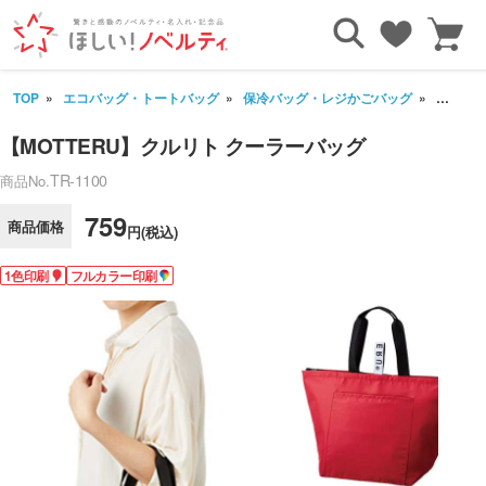
TOP
エコバッグ・トートバッグ
保冷バッグ・レジかごバッグ
【MOT
【MOTTERU】クルリト クーラーバッグ
TR-1100
商品No.
759
商品価格
円(税込)
1色印刷
フルカラー印刷