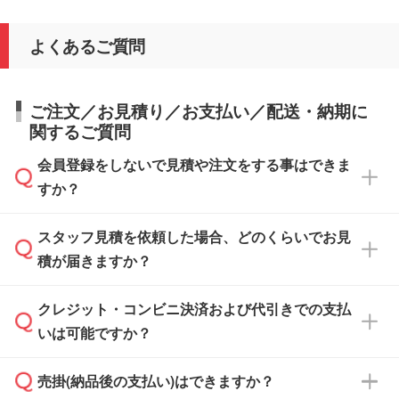
よくあるご質問
ご注文／お見積り／お支払い／配送・納期に
関するご質問
会員登録をしないで見積や注文をする事はできま
すか？
スタッフ見積を依頼した場合、どのくらいでお見
可能です。見積・注文フォームにて『ゲストの
積が届きますか？
まま進む』ボタンからお進みのうえ、ご依頼く
ださい。
クレジット・コンビニ決済および代引きでの支払
通常、翌営業日までにお送りしております。混
いは可能ですか？
雑状況によっては、お時間をいただくこともご
ざいます。予めご了承ください。土日祝日にご
売掛(納品後の支払い)はできますか？
依頼いただいた場合は、翌営業日以降のご連絡
銀行振込のみのご対応となります。