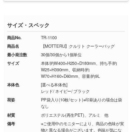
・印刷不良があった場合
い
おります。下記電話番号までお問い合わせくだ
す。
※印刷不良は原則として“再印刷”でご対応させ
網点という技法で濃淡を表現することができま
さい。
ていただいております。
す。濃淡の差が分かるデータに調整いたしま
サイズ・スペック
※詳しくは「
商品の良品基準について
」をご覧
す。→
詳しく見る
TEL：0422-29-9911 営業時間10:00～
ください。
18:00(土日祝日除く)
商品No.
TR-1100
・コーポレートカラーを使って印刷したい／印
お問い合わせフォームはこちら
商品名
【MOTTERU】クルリト クーラーバッグ
【返品・交換ができない場合】
刷色にこだわりがある
最小発注数
30個/30個から1個単位
・お客様の元で商品を加工された場合、または
DIC・PANTONEなどのカラーチップの指定や、
商品が破損した場合
現物支給による色指定も承っております。→
詳
サイズ
本体/約W400×H250×D180mm、持ち手/約
・商品到着後7日以上経過している場合
しく見る
W25×H390mm、収納時/約
W70×H160×D60mm、容量/約9L
・お客様のご都合による返品・交換依頼(商
品・色・数量などの注文間違い等)
・背景がある画像からキャラクター部分だけを
本体色
[選べる本体色]
レッド/ ネイビー/ ブラック
使いたいです
シンプルな背景のデータや、使いたいキャラク
荷姿
PP袋入り(10枚/セット)※印刷ありの場合は袋
ター部分の輪郭がはっきりしているデータは切
なし
り抜き処理が可能です。→
詳しく見る
材質
ポリエステル(再生PET)、アルミ 他
備考
※ご使用中のモニターにより、商品の色味が実
・持っているデータの背景が足りない／塗り足
物と異なる場合がございます。色味が気にな