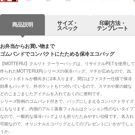
サイズ・
印刷方法・
商品説明
スペック
テンプレート
お弁当からお買い物まで
ゴムバンドでコンパクトにたためる保冷エコバッグ
【MOTTERU】クルリト クーラーバッグは、リサイクルPETを使用して
作られたMOTTERU(R)シリーズの保冷バッグ。マチが広めなので、2L
のペットボトルが横向きに2本入ります。間口はファスナー仕様で保冷
効果もバッチリ。外ポケットも1つ付いているので、スマホや家の鍵な
どのこまごましたアイテムを入れておくのに便利です。
シリーズ恒例のゴムバンド付きで、バッグにしまえるコンパクトサイズ
にもなります。内側のアルミ蒸着フィルムはクッション性のないタイプ
なので、一般的な保冷バッグよりも折りたたみやすい仕様です。名入れ
可能なので、オリジナルエコバッグとしてのプレゼントにいかがでしょ
うか。