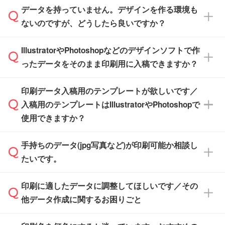
また、商品ページ内の「出荷までのスケジュー
品ページにてご確認ください
す。(透明袋、デザイン袋など)
データを持っていません。デザインを作る環境も
ル」に注文予定日をご入力いただくと、おおよ
【個包装なし】 個包装がされていない状態で
ないのですが、どうしたら良いですか？
その締切日や出荷目安をご確認いただけます。
納品します。
商品在庫や印刷ラインを確保するためにも、商
※化粧箱から白箱への入れ替えや、オリジナル
IllustratorやPhotoshopなどのデザインソフトで作
品が決まりましたらお早めのご発注をお願いい
無料の「
デザインシミュレーター
」を使えば、
箱の作成は原則承っておりません。
たします。
ったデータをそのまま印刷用に入稿できますか？
PCやスマホから簡単にデザインを作成できま
す。スタンプやテンプレートも豊富なので、デ
※土日祝日を除く営業日換算です。
印刷データ入稿用のテンプレートが欲しいです／
ザインソフトがなくても安心です。
IllustratorやPhotoshop、CLIP STUDIOなどのデ
※沖縄・離島は追加日数がかかります。
入稿用のテンプレートはIllustratorやPhotoshopで
ザインソフトでこだわりのデザインを作成した
また、「
データ作成サービス
」もご利用いただ
使用できますか？
い方は、
完全データ入稿
がおすすめです。
けます。ご希望の文言・書体・印刷色をお知ら
「.ai」形式または「.psd」形式で保存し、お見
せいただければ、弊社にて無料でデザインデー
積・ご注文フォームにアップロードしてご入稿
手持ちのデータ(jpg写真など)が印刷可能か相談し
一部商品は入稿用テンプレートのご用意があり
タを1点作成いたします。
ください。
たいです。
ます。各商品ページの『印刷方法・テンプレー
ト』からダウンロードをお願いいたします。
ご入稿後は経験豊富なスタッフがデータに不備
印刷に適したデータに調整してほしいです／その
入稿用のテンプレートはPDF形式ですが、
印刷に適したデータ・解像度かどうか、担当ス
がないかチェックし、お客様と確認してから印
IllustratorやPhotoshopで開いてご利用いただけ
他データ作成に関するお困りごと
タッフが事前に確認いたします。
刷に進みますので、ご安心ください。
ます。詳しい手順は「
入稿テンプレートの使い
データはお見積・ご注文・
お問い合わせフォー
方
」をご確認ください。