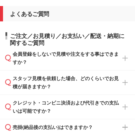
よくあるご質問
ご注文／お見積り／お支払い／配送・納期に
関するご質問
会員登録をしないで見積や注文をする事はできま
すか？
スタッフ見積を依頼した場合、どのくらいでお見
可能です。見積・注文フォームにて『ゲストの
積が届きますか？
まま進む』ボタンからお進みのうえ、ご依頼く
ださい。
クレジット・コンビニ決済および代引きでの支払
通常、翌営業日までにお送りしております。混
いは可能ですか？
雑状況によっては、お時間をいただくこともご
ざいます。予めご了承ください。土日祝日にご
売掛(納品後の支払い)はできますか？
依頼いただいた場合は、翌営業日以降のご連絡
銀行振込のみのご対応となります。
となります。