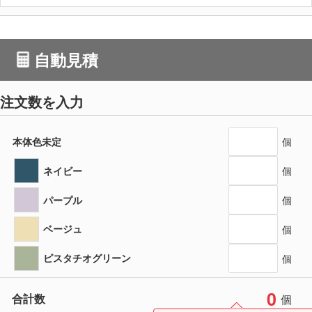
自動見積
注文数を入力
本体色未定
個
ネイビー
個
パープル
個
ベージュ
個
ピスタチオグリーン
個
0
合計数
個