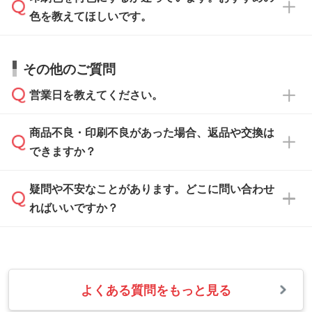
データ作成でお困りの際には、担当スタッフが
でお送りください。
色を教えてほしいです。
サポートいたしますのでお気軽にご相談くださ
仕上がりに影響しそうな点もチェックいたしま
い。
すので、データのご相談だけでもお気軽にお問
お問い合わせフォーム
や、見積/注文フォーム
お見積・ご注文・
お問い合わせフォーム
からご
その他のご質問
い合わせください。
から添付してお送りください。
相談いただきますと、担当スタッフがお客様の
ご希望や商品の本体色を確認し、印刷色をご提
営業日を教えてください。
なお、印刷用データの作り方に関する詳細は、
・解像度の低いデータをトレース/調整してほ
案させていただきます。
「
完全データ入稿
」をご参照ください。
しい
本体色がブラック、ネイビーなど濃色の場合は
商品不良・印刷不良があった場合、返品や交換は
営業日は平日の10:00～18:00で、土日祝日はお
解像度の低い画像や、手書きのイラスト、写真
白色か淡い色の印刷色をおすすめしておりま
できますか？
休みとなります。注文・見積・お問い合わせ
などを、印刷に適したベクターデータに変換し
す。
は、土日祝日でもお送りいただければ、出社後
ます。→
詳しく見る
本体色がナチュラルなど淡色の場合、印刷をく
疑問や不安なことがあります。どこに問い合わせ
速やかに対応いたします。
お手数をお掛けいたしますが、至急担当スタッ
っきりと目立たせたいときは濃い印刷色が、柔
ればいいですか？
フまでご連絡ください。商品の状況を確認し、
・フルカラーデータを1色に変換してほしい
らかい雰囲気にしたいときは淡い印刷色が映え
改めてご案内いたします。
シルク印刷、レーザー彫刻など印刷方法にあわ
ます。
せて、フルカラーのデータを1色になおしま
お問い合わせフォームをご利用ください。1営
【返品・交換の対象】
す。→
詳しく見る
業日以内に担当スタッフよりメールにてご連絡
また、お選びいただいた印刷色が本体色に合わ
・お届け時に商品が損傷・故障している場合
いたします。
ない場合や仕上がりに影響しそうな場合は、ス
よくある質問をもっと見る
・ご注文と異なる商品が届いた場合
・1色印刷でグラデーションや濃淡を表現した
お急ぎの場合はお電話でのご質問も受け付けて
タッフから別の色をご案内することもございま