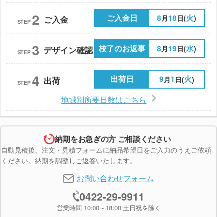
2
ご入金日
8
18
火
月
日(
)
ご入金
STEP
3
校了のお返事
8
19
水
月
日(
)
デザイン確認
STEP
4
出荷日
9
1
火
月
日(
)
出荷
STEP
地域別所要日数はこちら
納期をお急ぎの方 ご相談ください
自動見積後、注文・見積フォームに納品希望日をご入力のうえご依頼
ください。納期を調整しご返答いたします。
お問い合わせフォーム
0422-29-9911
営業時間 10:00～18:00 土日祝を除く