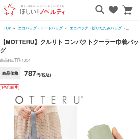
TOP
エコバッグ・トートバッグ
エコバッグ・折りたたみバッグ
【MO
【MOTTERU】クルリト コンパクトクーラー巾着バッ
グ
TR-1334
商品No.
787
商品価格
円(税込)
1色印刷