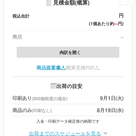
見積金額(概算)
円
税込合計
--
(1個あたり約
円)
商品
--
製版代
--
内訳を開く
印刷代
--
商品提案書
概算見積PDF
送料
--
※
北海道・沖縄・離島 別途
追加オプション
--
出荷の目安
円
税別合計
9
1
印刷あり
月
日(火)
(500個程度の場合)
※
上記小計は税別です
8
19
商品のみ
月
日(水)
(印刷なし)
入金・印刷データ確定後の納期です
出荷までのスケジュールを見る