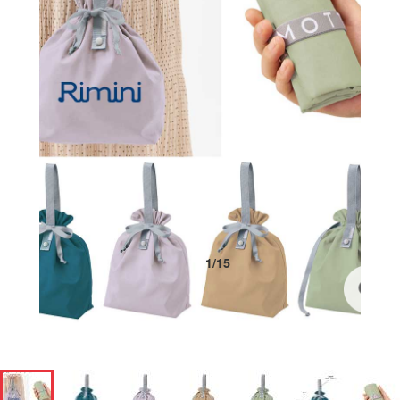
1
/
15