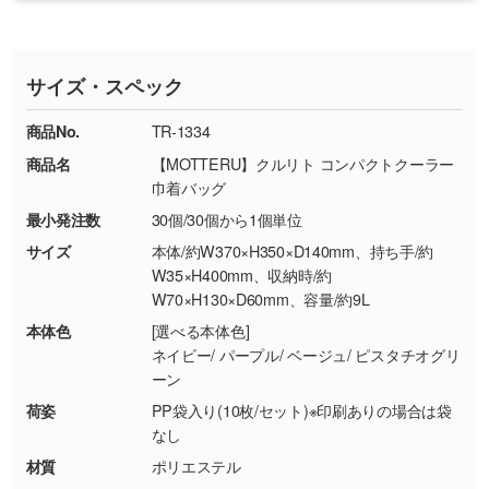
・印刷不良があった場合
い
おります。下記電話番号までお問い合わせくだ
す。
※印刷不良は原則として“再印刷”でご対応させ
網点という技法で濃淡を表現することができま
さい。
ていただいております。
す。濃淡の差が分かるデータに調整いたしま
サイズ・スペック
※詳しくは「
商品の良品基準について
」をご覧
す。→
詳しく見る
TEL：0422-29-9911 営業時間10:00～
ください。
18:00(土日祝日除く)
商品No.
TR-1334
・コーポレートカラーを使って印刷したい／印
お問い合わせフォームはこちら
商品名
【MOTTERU】クルリト コンパクトクーラー
【返品・交換ができない場合】
刷色にこだわりがある
巾着バッグ
・お客様の元で商品を加工された場合、または
DIC・PANTONEなどのカラーチップの指定や、
最小発注数
30個/30個から1個単位
商品が破損した場合
現物支給による色指定も承っております。→
詳
・商品到着後7日以上経過している場合
しく見る
サイズ
本体/約W370×H350×D140mm、持ち手/約
W35×H400mm、収納時/約
・お客様のご都合による返品・交換依頼(商
W70×H130×D60mm、容量/約9L
品・色・数量などの注文間違い等)
・背景がある画像からキャラクター部分だけを
本体色
[選べる本体色]
使いたいです
ネイビー/ パープル/ ベージュ/ ピスタチオグリ
シンプルな背景のデータや、使いたいキャラク
ーン
ター部分の輪郭がはっきりしているデータは切
荷姿
PP袋入り(10枚/セット)※印刷ありの場合は袋
り抜き処理が可能です。→
詳しく見る
なし
材質
ポリエステル
・持っているデータの背景が足りない／塗り足