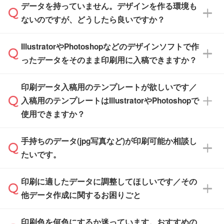
品ページにてご確認ください
す。(透明袋、デザイン袋など)
データを持っていません。デザインを作る環境も
ル」に注文予定日をご入力いただくと、おおよ
【個包装なし】 個包装がされていない状態で
ないのですが、どうしたら良いですか？
その締切日や出荷目安をご確認いただけます。
納品します。
商品在庫や印刷ラインを確保するためにも、商
※化粧箱から白箱への入れ替えや、オリジナル
IllustratorやPhotoshopなどのデザインソフトで作
品が決まりましたらお早めのご発注をお願いい
無料の「
デザインシミュレーター
」を使えば、
箱の作成は原則承っておりません。
たします。
ったデータをそのまま印刷用に入稿できますか？
PCやスマホから簡単にデザインを作成できま
す。スタンプやテンプレートも豊富なので、デ
※土日祝日を除く営業日換算です。
印刷データ入稿用のテンプレートが欲しいです／
ザインソフトがなくても安心です。
IllustratorやPhotoshop、CLIP STUDIOなどのデ
※沖縄・離島は追加日数がかかります。
入稿用のテンプレートはIllustratorやPhotoshopで
ザインソフトでこだわりのデザインを作成した
また、「
データ作成サービス
」もご利用いただ
使用できますか？
い方は、
完全データ入稿
がおすすめです。
けます。ご希望の文言・書体・印刷色をお知ら
「.ai」形式または「.psd」形式で保存し、お見
せいただければ、弊社にて無料でデザインデー
積・ご注文フォームにアップロードしてご入稿
手持ちのデータ(jpg写真など)が印刷可能か相談し
一部商品は入稿用テンプレートのご用意があり
タを1点作成いたします。
ください。
たいです。
ます。各商品ページの『印刷方法・テンプレー
ト』からダウンロードをお願いいたします。
ご入稿後は経験豊富なスタッフがデータに不備
印刷に適したデータに調整してほしいです／その
入稿用のテンプレートはPDF形式ですが、
印刷に適したデータ・解像度かどうか、担当ス
がないかチェックし、お客様と確認してから印
IllustratorやPhotoshopで開いてご利用いただけ
他データ作成に関するお困りごと
タッフが事前に確認いたします。
刷に進みますので、ご安心ください。
ます。詳しい手順は「
入稿テンプレートの使い
データはお見積・ご注文・
お問い合わせフォー
方
」をご確認ください。
印刷色を何色にするか迷っています。おすすめの
ム
へ添付いただくか、担当スタッフ宛にメール