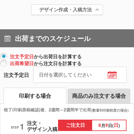
デザイン作成・入稿方法
出荷までのスケジュール
注文予定日
から出荷日を計算する
出荷希望日
から注文日を計算する
注文予定日
印刷する場合
商品のみ注文する場合
校了(印刷原稿確認)後、2週間～2週間半で出荷
(数量500個程度の場合)
注文・
1
ご注文日
8
9
日
月
日(
)
STEP
デザイン入稿