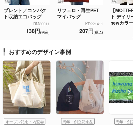
プレント／コンパク
リフェロ・再生PET
【MOTT
ト収納エコバッグ
マイバッグ
ト デイリ
newカラ
RM30011
KD221411
138円
207円
(税込)
(税込)
おすすめのデザイン事例
オープン記念・内覧会
周年・創立記念品
周年・創