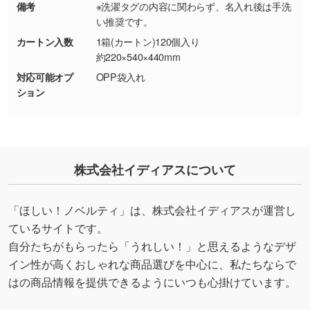
しの作り方が分からない
備考
※洗濯タグの内容に関わらず、名入れ後は手洗
い推奨です。
印刷したいデータが印刷範囲よりも小さい場
合、シンプルな色・柄の背景であれば拡張が可
カートン入数
1箱(カートン)120個入り
能です。→
詳しく見る
約220×540×440mm
対応可能オプ
OPP袋入れ
・デザインにQRコードを入れたい／QRコード
ション
を生成してほしい
URLをご指定いただければ、QRコードを生成
いたします。配置のご相談にも応じています。
→
詳しく見る
株式会社イディアスについて
「ほしい！ノベルティ」は、株式会社イディアスが運営し
ているサイトです。
自分たちがもらったら「うれしい！」と思えるようなデザ
イン性が高くおしゃれな商品選びを中心に、私たちならで
はの商品情報を提供できるようにいつも心掛けています。