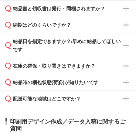
納品書と領収書は発行・同梱されますか？
基本的には先入金をお願いしておりますが、自
治体・行政機関・学校・病院・上場企業様 な
納期はどのくらいですか？
どの場合は、月末締め翌月末払いに対応可能で
納品書・領収書は ご依頼をいただいた場合の
す。
み発行しております。商品への同梱はしておら
納品日を指定できますか？/早めに納品してほしい
ず、通常はPDFデータをメール添付でお送りし
・印刷する場合(500個程度)
また、卒業・卒園記念品で対策委員会や個人様
です
ます。
ご入金、イメージ画像の校了から約2週間～2
からご注文いただく場合でも、お支払い元が学
原本の郵送をご希望の場合は、担当スタッフま
週間半でご納品いたします。
校や幼稚園・保育園であれば、同様の条件でご
たは注文フォームの『ご注文に関する備考欄』
在庫の確保・取り置きはできますか？
ご希望の納期がある場合は、お問い合わせ・お
対応できる場合がございます。
よりお知らせください。
・商品のみ注文する場合(サンプル購入を含む)
見積もり・ご注文時にその旨をお知らせくださ
ご希望の際は担当スタッフまでお気軽にご相談
ご入金確認後、1～2営業日で出荷いたしま
納品時の梱包状態(荷姿)が知りたいです
い。
ご入金確認後に在庫を確保し、注文確定のご連
ください。
す。
在庫状況や印刷スケジュールを確認のうえ、対
絡を致します。ご入金いただくまで在庫の確保
応が可能かご案内いたします。
配送可能な地域はどこですか？
はできかねますので予めご了承ください。
商品によって異なります。各ページにある商品
納期は商品や数量、印刷方法、ご納品場所、在
また、お急ぎで印刷をご希望の場合は、最短5
詳細の荷姿欄をご確認ください。
庫の有無によって異なります。正確な日程はス
営業日で出荷可能な商品もご用意しておりま
【箱入り】 商品がひとつずつ箱に入っていま
日本全国へお届けが可能です。なお、海外への
タッフまでお問い合わせください。
印刷用デザイン作成／データ入稿に関するご
す。>>
対象商品はこちら
す。(白箱、化粧箱、ブリスターパックなど)
直接納品は行っておりませんので予めご了承く
質問
※最短出荷日は商品によって異なります。各商
【袋入り】 商品がひとつずつ袋に入っていま
ださい。
また、商品ページ内の「出荷までのスケジュー