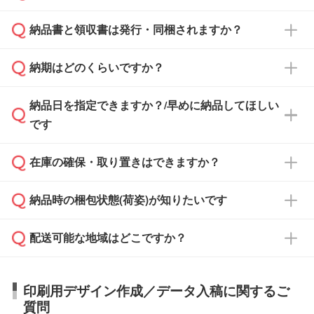
となります。
納品書と領収書は発行・同梱されますか？
基本的には先入金をお願いしておりますが、自
治体・行政機関・学校・病院・上場企業様 な
納期はどのくらいですか？
どの場合は、月末締め翌月末払いに対応可能で
納品書・領収書は ご依頼をいただいた場合の
す。
み発行しております。商品への同梱はしておら
納品日を指定できますか？/早めに納品してほしい
ず、通常はPDFデータをメール添付でお送りし
・印刷する場合(500個程度)
また、卒業・卒園記念品で対策委員会や個人様
です
ます。
ご入金、イメージ画像の校了から約2週間～2
からご注文いただく場合でも、お支払い元が学
原本の郵送をご希望の場合は、担当スタッフま
週間半でご納品いたします。
校や幼稚園・保育園であれば、同様の条件でご
たは注文フォームの『ご注文に関する備考欄』
在庫の確保・取り置きはできますか？
ご希望の納期がある場合は、お問い合わせ・お
対応できる場合がございます。
よりお知らせください。
・商品のみ注文する場合(サンプル購入を含む)
見積もり・ご注文時にその旨をお知らせくださ
ご希望の際は担当スタッフまでお気軽にご相談
ご入金確認後、1～2営業日で出荷いたしま
納品時の梱包状態(荷姿)が知りたいです
い。
ご入金確認後に在庫を確保し、注文確定のご連
ください。
す。
在庫状況や印刷スケジュールを確認のうえ、対
絡を致します。ご入金いただくまで在庫の確保
応が可能かご案内いたします。
配送可能な地域はどこですか？
はできかねますので予めご了承ください。
商品によって異なります。各ページにある商品
納期は商品や数量、印刷方法、ご納品場所、在
また、お急ぎで印刷をご希望の場合は、最短5
詳細の荷姿欄をご確認ください。
庫の有無によって異なります。正確な日程はス
営業日で出荷可能な商品もご用意しておりま
【箱入り】 商品がひとつずつ箱に入っていま
日本全国へお届けが可能です。なお、海外への
タッフまでお問い合わせください。
印刷用デザイン作成／データ入稿に関するご
す。>>
対象商品はこちら
す。(白箱、化粧箱、ブリスターパックなど)
直接納品は行っておりませんので予めご了承く
質問
※最短出荷日は商品によって異なります。各商
【袋入り】 商品がひとつずつ袋に入っていま