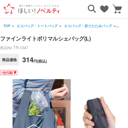
TOP
エコバッグ・トートバッグ
エコバッグ・折りたたみバッグ
ファイ
ファインライトポリマルシェバッグ(L)
TR-1347
商品No.
314
商品価格
円(税込)
1色印刷