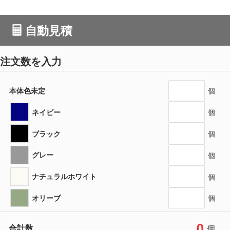
自動見積
注文数を入力
本体色未定
個
ネイビー
個
ブラック
個
グレー
個
ナチュラルホワイト
個
オリーブ
個
0
合計数
個