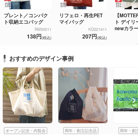
プレント／コンパク
リフェロ・再生PET
【MOTT
ト収納エコバッグ
マイバッグ
ト デイリ
newカラ
RM30011
KD221411
138円
207円
(税込)
(税込)
おすすめのデザイン事例
オープン記念・内覧会
周年・創立記念品
周年・創