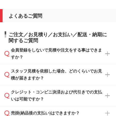
よくあるご質問
ご注文／お見積り／お支払い／配送・納期に
関するご質問
会員登録をしないで見積や注文をする事はできま
すか？
スタッフ見積を依頼した場合、どのくらいでお見
可能です。見積・注文フォームにて『ゲストの
積が届きますか？
まま進む』ボタンからお進みのうえ、ご依頼く
ださい。
クレジット・コンビニ決済および代引きでの支払
通常、翌営業日までにお送りしております。混
いは可能ですか？
雑状況によっては、お時間をいただくこともご
ざいます。予めご了承ください。土日祝日にご
売掛(納品後の支払い)はできますか？
依頼いただいた場合は、翌営業日以降のご連絡
銀行振込のみのご対応となります。