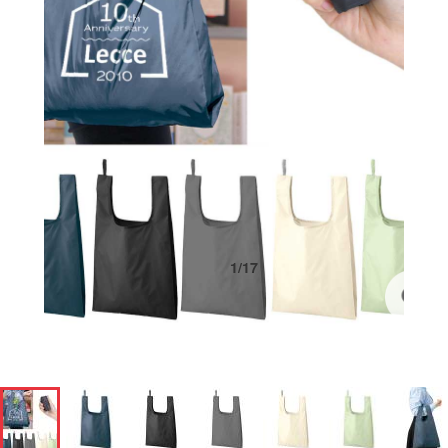
1
/
17