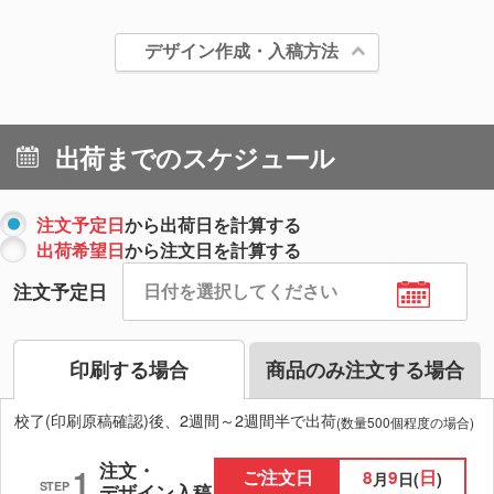
デザイン作成・入稿方法
出荷までのスケジュール
注文予定日
から出荷日を計算する
出荷希望日
から注文日を計算する
注文予定日
印刷する場合
商品のみ注文する場合
校了(印刷原稿確認)後、2週間～2週間半で出荷
(数量500個程度の場合)
注文・
1
ご注文日
8
9
日
月
日(
)
STEP
デザイン入稿