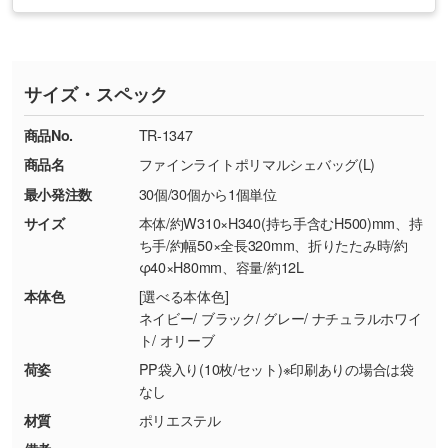
お急ぎの場合はお電話でのご質問も受け付けて
タッフから別の色をご案内することもございま
・印刷不良があった場合
い
おります。下記電話番号までお問い合わせくだ
す。
※印刷不良は原則として“再印刷”でご対応させ
網点という技法で濃淡を表現することができま
さい。
ていただいております。
す。濃淡の差が分かるデータに調整いたしま
サイズ・スペック
※詳しくは「
商品の良品基準について
」をご覧
す。→
詳しく見る
TEL：0422-29-9911 営業時間10:00～
ください。
18:00(土日祝日除く)
商品No.
TR-1347
・コーポレートカラーを使って印刷したい／印
お問い合わせフォームはこちら
商品名
ファインライトポリマルシェバッグ(L)
【返品・交換ができない場合】
刷色にこだわりがある
最小発注数
30個/30個から1個単位
・お客様の元で商品を加工された場合、または
DIC・PANTONEなどのカラーチップの指定や、
商品が破損した場合
現物支給による色指定も承っております。→
詳
サイズ
本体/約W310×H340(持ち手含むH500)mm、持
・商品到着後7日以上経過している場合
しく見る
ち手/約幅50×全長320mm、折りたたみ時/約
φ40×H80mm、容量/約12L
・お客様のご都合による返品・交換依頼(商
品・色・数量などの注文間違い等)
・背景がある画像からキャラクター部分だけを
本体色
[選べる本体色]
ネイビー/ ブラック/ グレー/ ナチュラルホワイ
使いたいです
ト/ オリーブ
シンプルな背景のデータや、使いたいキャラク
ター部分の輪郭がはっきりしているデータは切
荷姿
PP袋入り(10枚/セット)※印刷ありの場合は袋
なし
り抜き処理が可能です。→
詳しく見る
材質
ポリエステル
・持っているデータの背景が足りない／塗り足