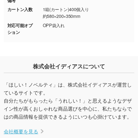
備考
しの作り方が分からない
カートン入数
1箱(カートン)400個入り
印刷したいデータが印刷範囲よりも小さい場
約580×200×350mm
合、シンプルな色・柄の背景であれば拡張が可
対応可能オプ
OPP袋入れ
能です。→
詳しく見る
ション
・デザインにQRコードを入れたい／QRコード
を生成してほしい
URLをご指定いただければ、QRコードを生成
株式会社イディアスについて
いたします。配置のご相談にも応じています。
→
詳しく見る
「ほしい！ノベルティ」は、株式会社イディアスが運営し
ているサイトです。
自分たちがもらったら「うれしい！」と思えるようなデザ
イン性が高くおしゃれな商品選びを中心に、私たちならで
はの商品情報を提供できるようにいつも心掛けています。
会社概要を見る