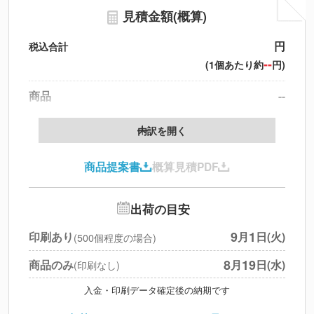
見積金額(概算)
円
税込合計
--
(1個あたり約
円)
商品
--
製版代
--
内訳を開く
印刷代
--
商品提案書
概算見積PDF
送料
--
※
北海道・沖縄・離島 別途
追加オプション
--
出荷の目安
円
税別合計
9
1
印刷あり
月
日(火)
(500個程度の場合)
※
上記小計は税別です
8
19
商品のみ
月
日(水)
(印刷なし)
入金・印刷データ確定後の納期です