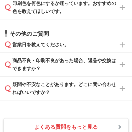
方
」をご確認ください。
印刷色を何色にするか迷っています。おすすめの
ム
へ添付いただくか、担当スタッフ宛にメール
データ作成でお困りの際には、担当スタッフが
でお送りください。
色を教えてほしいです。
サポートいたしますのでお気軽にご相談くださ
仕上がりに影響しそうな点もチェックいたしま
い。
すので、データのご相談だけでもお気軽にお問
お問い合わせフォーム
や、見積/注文フォーム
お見積・ご注文・
お問い合わせフォーム
からご
その他のご質問
い合わせください。
から添付してお送りください。
相談いただきますと、担当スタッフがお客様の
ご希望や商品の本体色を確認し、印刷色をご提
営業日を教えてください。
なお、印刷用データの作り方に関する詳細は、
・解像度の低いデータをトレース/調整してほ
案させていただきます。
「
完全データ入稿
」をご参照ください。
しい
本体色がブラック、ネイビーなど濃色の場合は
商品不良・印刷不良があった場合、返品や交換は
営業日は平日の10:00～18:00で、土日祝日はお
解像度の低い画像や、手書きのイラスト、写真
白色か淡い色の印刷色をおすすめしておりま
できますか？
休みとなります。注文・見積・お問い合わせ
などを、印刷に適したベクターデータに変換し
す。
は、土日祝日でもお送りいただければ、出社後
ます。→
詳しく見る
本体色がナチュラルなど淡色の場合、印刷をく
疑問や不安なことがあります。どこに問い合わせ
速やかに対応いたします。
お手数をお掛けいたしますが、至急担当スタッ
っきりと目立たせたいときは濃い印刷色が、柔
ればいいですか？
フまでご連絡ください。商品の状況を確認し、
・フルカラーデータを1色に変換してほしい
らかい雰囲気にしたいときは淡い印刷色が映え
改めてご案内いたします。
シルク印刷、レーザー彫刻など印刷方法にあわ
ます。
せて、フルカラーのデータを1色になおしま
お問い合わせフォームをご利用ください。1営
【返品・交換の対象】
す。→
詳しく見る
業日以内に担当スタッフよりメールにてご連絡
また、お選びいただいた印刷色が本体色に合わ
・お届け時に商品が損傷・故障している場合
いたします。
ない場合や仕上がりに影響しそうな場合は、ス
よくある質問をもっと見る
・ご注文と異なる商品が届いた場合
・1色印刷でグラデーションや濃淡を表現した