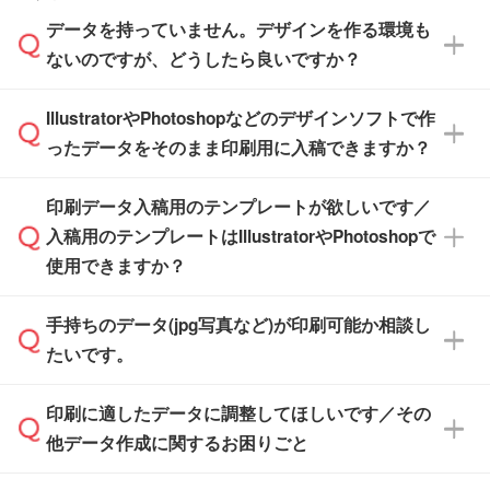
ださい。
また、商品ページ内の「出荷までのスケジュー
品ページにてご確認ください
す。(透明袋、デザイン袋など)
データを持っていません。デザインを作る環境も
ル」に注文予定日をご入力いただくと、おおよ
【個包装なし】 個包装がされていない状態で
ないのですが、どうしたら良いですか？
その締切日や出荷目安をご確認いただけます。
納品します。
商品在庫や印刷ラインを確保するためにも、商
※化粧箱から白箱への入れ替えや、オリジナル
IllustratorやPhotoshopなどのデザインソフトで作
品が決まりましたらお早めのご発注をお願いい
無料の「
デザインシミュレーター
」を使えば、
箱の作成は原則承っておりません。
たします。
ったデータをそのまま印刷用に入稿できますか？
PCやスマホから簡単にデザインを作成できま
す。スタンプやテンプレートも豊富なので、デ
※土日祝日を除く営業日換算です。
印刷データ入稿用のテンプレートが欲しいです／
ザインソフトがなくても安心です。
IllustratorやPhotoshop、CLIP STUDIOなどのデ
※沖縄・離島は追加日数がかかります。
入稿用のテンプレートはIllustratorやPhotoshopで
ザインソフトでこだわりのデザインを作成した
また、「
データ作成サービス
」もご利用いただ
使用できますか？
い方は、
完全データ入稿
がおすすめです。
けます。ご希望の文言・書体・印刷色をお知ら
「.ai」形式または「.psd」形式で保存し、お見
せいただければ、弊社にて無料でデザインデー
積・ご注文フォームにアップロードしてご入稿
手持ちのデータ(jpg写真など)が印刷可能か相談し
一部商品は入稿用テンプレートのご用意があり
タを1点作成いたします。
ください。
たいです。
ます。各商品ページの『印刷方法・テンプレー
ト』からダウンロードをお願いいたします。
ご入稿後は経験豊富なスタッフがデータに不備
印刷に適したデータに調整してほしいです／その
入稿用のテンプレートはPDF形式ですが、
印刷に適したデータ・解像度かどうか、担当ス
がないかチェックし、お客様と確認してから印
IllustratorやPhotoshopで開いてご利用いただけ
他データ作成に関するお困りごと
タッフが事前に確認いたします。
刷に進みますので、ご安心ください。
ます。詳しい手順は「
入稿テンプレートの使い
データはお見積・ご注文・
お問い合わせフォー