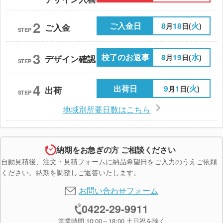
2
ご入金日
8
18
火
月
日(
)
ご入金
STEP
3
校了のお返事
8
19
水
月
日(
)
デザイン確認
STEP
4
出荷日
9
1
火
月
日(
)
出荷
STEP
地域別所要日数はこちら
納期をお急ぎの方 ご相談ください
自動見積後、注文・見積フォームに納品希望日をご入力のうえご依頼
ください。納期を調整しご返答いたします。
お問い合わせフォーム
0422-29-9911
営業時間 10:00～18:00 土日祝を除く