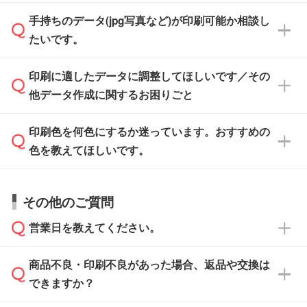
「.ai」形式または「.psd」形式で保存し、お見
せいただければ、弊社にて無料でデザインデー
積・ご注文フォームにアップロードしてご入稿
手持ちのデータ(jpg写真など)が印刷可能か相談し
一部商品は入稿用テンプレートのご用意があり
タを1点作成いたします。
ください。
たいです。
ます。各商品ページの『印刷方法・テンプレー
ト』からダウンロードをお願いいたします。
ご入稿後は経験豊富なスタッフがデータに不備
印刷に適したデータに調整してほしいです／その
入稿用のテンプレートはPDF形式ですが、
印刷に適したデータ・解像度かどうか、担当ス
がないかチェックし、お客様と確認してから印
IllustratorやPhotoshopで開いてご利用いただけ
他データ作成に関するお困りごと
タッフが事前に確認いたします。
刷に進みますので、ご安心ください。
ます。詳しい手順は「
入稿テンプレートの使い
データはお見積・ご注文・
お問い合わせフォー
方
」をご確認ください。
印刷色を何色にするか迷っています。おすすめの
ム
へ添付いただくか、担当スタッフ宛にメール
データ作成でお困りの際には、担当スタッフが
でお送りください。
色を教えてほしいです。
サポートいたしますのでお気軽にご相談くださ
仕上がりに影響しそうな点もチェックいたしま
い。
すので、データのご相談だけでもお気軽にお問
お問い合わせフォーム
や、見積/注文フォーム
お見積・ご注文・
お問い合わせフォーム
からご
その他のご質問
い合わせください。
から添付してお送りください。
相談いただきますと、担当スタッフがお客様の
ご希望や商品の本体色を確認し、印刷色をご提
営業日を教えてください。
なお、印刷用データの作り方に関する詳細は、
・解像度の低いデータをトレース/調整してほ
案させていただきます。
「
完全データ入稿
」をご参照ください。
しい
本体色がブラック、ネイビーなど濃色の場合は
商品不良・印刷不良があった場合、返品や交換は
営業日は平日の10:00～18:00で、土日祝日はお
解像度の低い画像や、手書きのイラスト、写真
白色か淡い色の印刷色をおすすめしておりま
できますか？
休みとなります。注文・見積・お問い合わせ
などを、印刷に適したベクターデータに変換し
す。
は、土日祝日でもお送りいただければ、出社後