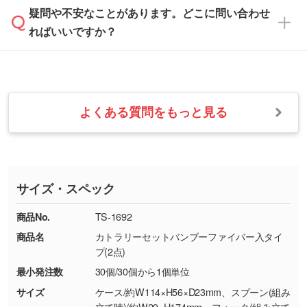
ます。→
詳しく見る
本体色がナチュラルなど淡色の場合、印刷をく
疑問や不安なことがあります。どこに問い合わせ
速やかに対応いたします。
お手数をお掛けいたしますが、至急担当スタッ
っきりと目立たせたいときは濃い印刷色が、柔
ればいいですか？
フまでご連絡ください。商品の状況を確認し、
・フルカラーデータを1色に変換してほしい
らかい雰囲気にしたいときは淡い印刷色が映え
改めてご案内いたします。
シルク印刷、レーザー彫刻など印刷方法にあわ
ます。
せて、フルカラーのデータを1色になおしま
お問い合わせフォームをご利用ください。1営
【返品・交換の対象】
す。→
詳しく見る
業日以内に担当スタッフよりメールにてご連絡
また、お選びいただいた印刷色が本体色に合わ
・お届け時に商品が損傷・故障している場合
いたします。
ない場合や仕上がりに影響しそうな場合は、ス
よくある質問をもっと見る
・ご注文と異なる商品が届いた場合
・1色印刷でグラデーションや濃淡を表現した
お急ぎの場合はお電話でのご質問も受け付けて
タッフから別の色をご案内することもございま
・印刷不良があった場合
い
おります。下記電話番号までお問い合わせくだ
す。
※印刷不良は原則として“再印刷”でご対応させ
網点という技法で濃淡を表現することができま
さい。
ていただいております。
す。濃淡の差が分かるデータに調整いたしま
サイズ・スペック
※詳しくは「
商品の良品基準について
」をご覧
す。→
詳しく見る
TEL：0422-29-9911 営業時間10:00～
ください。
18:00(土日祝日除く)
商品No.
TS-1692
・コーポレートカラーを使って印刷したい／印
お問い合わせフォームはこちら
商品名
カトラリーセットバンブーファイバー入タイ
【返品・交換ができない場合】
刷色にこだわりがある
プ(2点)
・お客様の元で商品を加工された場合、または
DIC・PANTONEなどのカラーチップの指定や、
最小発注数
30個/30個から1個単位
商品が破損した場合
現物支給による色指定も承っております。→
詳
・商品到着後7日以上経過している場合
しく見る
サイズ
ケース/約W114×H56×D23mm、スプーン(組み
立て時)/約W29×H174mm、フォーク(組み立て