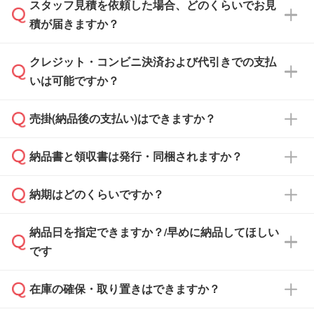
スタッフ見積を依頼した場合、どのくらいでお見
可能です。見積・注文フォームにて『ゲストの
積が届きますか？
まま進む』ボタンからお進みのうえ、ご依頼く
ださい。
クレジット・コンビニ決済および代引きでの支払
通常、翌営業日までにお送りしております。混
いは可能ですか？
雑状況によっては、お時間をいただくこともご
ざいます。予めご了承ください。土日祝日にご
売掛(納品後の支払い)はできますか？
依頼いただいた場合は、翌営業日以降のご連絡
銀行振込のみのご対応となります。
となります。
納品書と領収書は発行・同梱されますか？
基本的には先入金をお願いしておりますが、自
治体・行政機関・学校・病院・上場企業様 な
納期はどのくらいですか？
どの場合は、月末締め翌月末払いに対応可能で
納品書・領収書は ご依頼をいただいた場合の
す。
み発行しております。商品への同梱はしておら
納品日を指定できますか？/早めに納品してほしい
ず、通常はPDFデータをメール添付でお送りし
・印刷する場合(500個程度)
また、卒業・卒園記念品で対策委員会や個人様
です
ます。
ご入金、イメージ画像の校了から約2週間～2
からご注文いただく場合でも、お支払い元が学
原本の郵送をご希望の場合は、担当スタッフま
週間半でご納品いたします。
校や幼稚園・保育園であれば、同様の条件でご
たは注文フォームの『ご注文に関する備考欄』
在庫の確保・取り置きはできますか？
ご希望の納期がある場合は、お問い合わせ・お
対応できる場合がございます。
よりお知らせください。
・商品のみ注文する場合(サンプル購入を含む)
見積もり・ご注文時にその旨をお知らせくださ