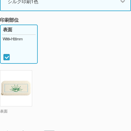
シルク印刷1色
印刷部位
表面
W88×H30mm
表面