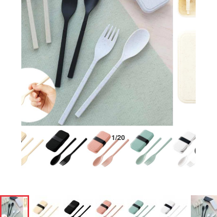
1
/
20