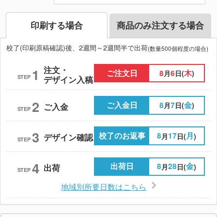
印刷する場合
商品のみ注文する場合
校了(印刷原稿確認)後、2週間～2週間半で出荷
(数量500個程度の場合)
注文・
1
ご注文日
8
6
木
月
日(
)
STEP
デザイン入稿
2
ご入金日
8
7
金
月
日(
)
ご入金
STEP
3
校了のお返事
8
17
月
月
日(
)
デザイン確認
STEP
4
出荷日
8
28
金
月
日(
)
出荷
STEP
地域別所要日数はこちら