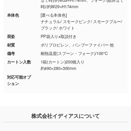
・お客様のご都合による返品・交換依頼(商
時)/約W29×H174mm
品・色・数量などの注文間違い等)
・背景がある画像からキャラクター部分だけを
本体色
[選べる本体色]
使いたいです
ナチュラル/ スモークピンク/ スモークブルー/
シンプルな背景のデータや、使いたいキャラク
ブラック/ ホワイト
ター部分の輪郭がはっきりしているデータは切
荷姿
PP袋入り※取説付き
り抜き処理が可能です。→
詳しく見る
材質
ポリプロピレン、バンブーファイバー 他
・持っているデータの背景が足りない／塗り足
備考
耐熱温度(スプーン・フォーク)/100℃
しの作り方が分からない
カートン入数
1箱(カートン)200個入り
印刷したいデータが印刷範囲よりも小さい場
約490×280×300mm
合、シンプルな色・柄の背景であれば拡張が可
対応可能オプ
能です。→
詳しく見る
ション
・デザインにQRコードを入れたい／QRコード
を生成してほしい
URLをご指定いただければ、QRコードを生成
株式会社イディアスについて
いたします。配置のご相談にも応じています。
→
詳しく見る