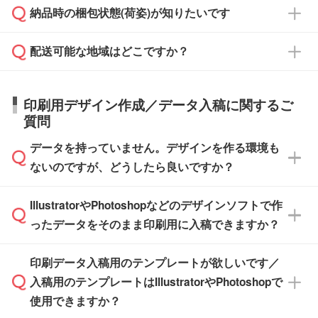
ご希望の際は担当スタッフまでお気軽にご相談
ご入金確認後、1～2営業日で出荷いたしま
納品時の梱包状態(荷姿)が知りたいです
い。
ご入金確認後に在庫を確保し、注文確定のご連
ください。
す。
在庫状況や印刷スケジュールを確認のうえ、対
絡を致します。ご入金いただくまで在庫の確保
応が可能かご案内いたします。
配送可能な地域はどこですか？
はできかねますので予めご了承ください。
商品によって異なります。各ページにある商品
納期は商品や数量、印刷方法、ご納品場所、在
また、お急ぎで印刷をご希望の場合は、最短5
詳細の荷姿欄をご確認ください。
庫の有無によって異なります。正確な日程はス
営業日で出荷可能な商品もご用意しておりま
【箱入り】 商品がひとつずつ箱に入っていま
日本全国へお届けが可能です。なお、海外への
タッフまでお問い合わせください。
印刷用デザイン作成／データ入稿に関するご
す。>>
対象商品はこちら
す。(白箱、化粧箱、ブリスターパックなど)
直接納品は行っておりませんので予めご了承く
質問
※最短出荷日は商品によって異なります。各商
【袋入り】 商品がひとつずつ袋に入っていま
ださい。
また、商品ページ内の「出荷までのスケジュー
品ページにてご確認ください
す。(透明袋、デザイン袋など)
データを持っていません。デザインを作る環境も
ル」に注文予定日をご入力いただくと、おおよ
【個包装なし】 個包装がされていない状態で
ないのですが、どうしたら良いですか？
その締切日や出荷目安をご確認いただけます。
納品します。
商品在庫や印刷ラインを確保するためにも、商
※化粧箱から白箱への入れ替えや、オリジナル
IllustratorやPhotoshopなどのデザインソフトで作
品が決まりましたらお早めのご発注をお願いい
無料の「
デザインシミュレーター
」を使えば、
箱の作成は原則承っておりません。
たします。
ったデータをそのまま印刷用に入稿できますか？
PCやスマホから簡単にデザインを作成できま
す。スタンプやテンプレートも豊富なので、デ
※土日祝日を除く営業日換算です。
印刷データ入稿用のテンプレートが欲しいです／
ザインソフトがなくても安心です。
IllustratorやPhotoshop、CLIP STUDIOなどのデ
※沖縄・離島は追加日数がかかります。
入稿用のテンプレートはIllustratorやPhotoshopで
ザインソフトでこだわりのデザインを作成した
また、「
データ作成サービス
」もご利用いただ
使用できますか？
い方は、
完全データ入稿
がおすすめです。
けます。ご希望の文言・書体・印刷色をお知ら