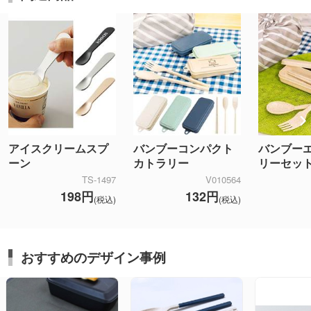
アイスクリームスプ
バンブーコンパクト
バンブー
ーン
カトラリー
リーセッ
TS-1497
V010564
198円
132円
(税込)
(税込)
おすすめのデザイン事例