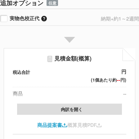
追加オプション
任意
実物色校正代
納期+約1～2週間
見積金額(概算)
円
税込合計
--
(1個あたり約
円)
商品
--
製版代
--
内訳を開く
印刷代
--
商品提案書
概算見積PDF
送料
--
※
北海道・沖縄・離島 別途