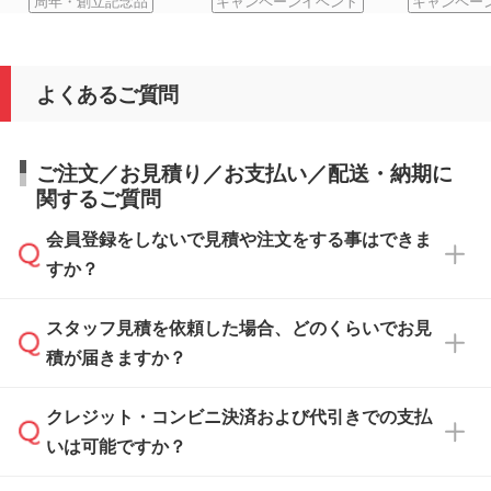
周年・創立記念品
キャンペーンイベント
キャンペー
よくあるご質問
ご注文／お見積り／お支払い／配送・納期に
関するご質問
会員登録をしないで見積や注文をする事はできま
すか？
スタッフ見積を依頼した場合、どのくらいでお見
可能です。見積・注文フォームにて『ゲストの
積が届きますか？
まま進む』ボタンからお進みのうえ、ご依頼く
ださい。
クレジット・コンビニ決済および代引きでの支払
通常、翌営業日までにお送りしております。混
いは可能ですか？
雑状況によっては、お時間をいただくこともご
ざいます。予めご了承ください。土日祝日にご