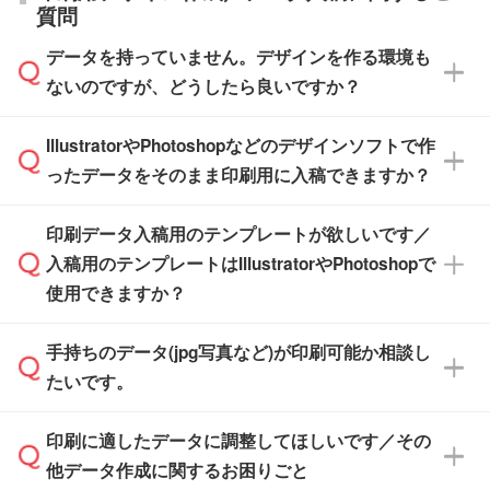
直接納品は行っておりませんので予めご了承く
質問
※最短出荷日は商品によって異なります。各商
【袋入り】 商品がひとつずつ袋に入っていま
ださい。
また、商品ページ内の「出荷までのスケジュー
品ページにてご確認ください
す。(透明袋、デザイン袋など)
データを持っていません。デザインを作る環境も
ル」に注文予定日をご入力いただくと、おおよ
【個包装なし】 個包装がされていない状態で
ないのですが、どうしたら良いですか？
その締切日や出荷目安をご確認いただけます。
納品します。
商品在庫や印刷ラインを確保するためにも、商
※化粧箱から白箱への入れ替えや、オリジナル
IllustratorやPhotoshopなどのデザインソフトで作
品が決まりましたらお早めのご発注をお願いい
無料の「
デザインシミュレーター
」を使えば、
箱の作成は原則承っておりません。
たします。
ったデータをそのまま印刷用に入稿できますか？
PCやスマホから簡単にデザインを作成できま
す。スタンプやテンプレートも豊富なので、デ
※土日祝日を除く営業日換算です。
印刷データ入稿用のテンプレートが欲しいです／
ザインソフトがなくても安心です。
IllustratorやPhotoshop、CLIP STUDIOなどのデ
※沖縄・離島は追加日数がかかります。
入稿用のテンプレートはIllustratorやPhotoshopで
ザインソフトでこだわりのデザインを作成した
また、「
データ作成サービス
」もご利用いただ
使用できますか？
い方は、
完全データ入稿
がおすすめです。
けます。ご希望の文言・書体・印刷色をお知ら
「.ai」形式または「.psd」形式で保存し、お見
せいただければ、弊社にて無料でデザインデー
積・ご注文フォームにアップロードしてご入稿
手持ちのデータ(jpg写真など)が印刷可能か相談し
一部商品は入稿用テンプレートのご用意があり
タを1点作成いたします。
ください。
たいです。
ます。各商品ページの『印刷方法・テンプレー
ト』からダウンロードをお願いいたします。
ご入稿後は経験豊富なスタッフがデータに不備
印刷に適したデータに調整してほしいです／その
入稿用のテンプレートはPDF形式ですが、
印刷に適したデータ・解像度かどうか、担当ス
がないかチェックし、お客様と確認してから印
IllustratorやPhotoshopで開いてご利用いただけ
他データ作成に関するお困りごと
タッフが事前に確認いたします。
刷に進みますので、ご安心ください。