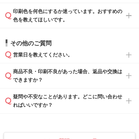
ます。詳しい手順は「
入稿テンプレートの使い
データはお見積・ご注文・
お問い合わせフォー
方
」をご確認ください。
印刷色を何色にするか迷っています。おすすめの
ム
へ添付いただくか、担当スタッフ宛にメール
データ作成でお困りの際には、担当スタッフが
でお送りください。
色を教えてほしいです。
サポートいたしますのでお気軽にご相談くださ
仕上がりに影響しそうな点もチェックいたしま
い。
すので、データのご相談だけでもお気軽にお問
お問い合わせフォーム
や、見積/注文フォーム
お見積・ご注文・
お問い合わせフォーム
からご
その他のご質問
い合わせください。
から添付してお送りください。
相談いただきますと、担当スタッフがお客様の
ご希望や商品の本体色を確認し、印刷色をご提
営業日を教えてください。
なお、印刷用データの作り方に関する詳細は、
・解像度の低いデータをトレース/調整してほ
案させていただきます。
「
完全データ入稿
」をご参照ください。
しい
本体色がブラック、ネイビーなど濃色の場合は
商品不良・印刷不良があった場合、返品や交換は
営業日は平日の10:00～18:00で、土日祝日はお
解像度の低い画像や、手書きのイラスト、写真
白色か淡い色の印刷色をおすすめしておりま
できますか？
休みとなります。注文・見積・お問い合わせ
などを、印刷に適したベクターデータに変換し
す。
は、土日祝日でもお送りいただければ、出社後
ます。→
詳しく見る
本体色がナチュラルなど淡色の場合、印刷をく
疑問や不安なことがあります。どこに問い合わせ
速やかに対応いたします。
お手数をお掛けいたしますが、至急担当スタッ
っきりと目立たせたいときは濃い印刷色が、柔
ればいいですか？
フまでご連絡ください。商品の状況を確認し、
・フルカラーデータを1色に変換してほしい
らかい雰囲気にしたいときは淡い印刷色が映え
改めてご案内いたします。
シルク印刷、レーザー彫刻など印刷方法にあわ
ます。
せて、フルカラーのデータを1色になおしま
お問い合わせフォームをご利用ください。1営
【返品・交換の対象】
す。→
詳しく見る
業日以内に担当スタッフよりメールにてご連絡
また、お選びいただいた印刷色が本体色に合わ
・お届け時に商品が損傷・故障している場合