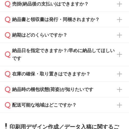
売掛(納品後の支払い)はできますか？
依頼いただいた場合は、翌営業日以降のご連絡
銀行振込のみのご対応となります。
となります。
納品書と領収書は発行・同梱されますか？
基本的には先入金をお願いしておりますが、自
治体・行政機関・学校・病院・上場企業様 な
納期はどのくらいですか？
どの場合は、月末締め翌月末払いに対応可能で
納品書・領収書は ご依頼をいただいた場合の
す。
み発行しております。商品への同梱はしておら
納品日を指定できますか？/早めに納品してほしい
ず、通常はPDFデータをメール添付でお送りし
・印刷する場合(500個程度)
また、卒業・卒園記念品で対策委員会や個人様
です
ます。
ご入金、イメージ画像の校了から約2週間～2
からご注文いただく場合でも、お支払い元が学
原本の郵送をご希望の場合は、担当スタッフま
週間半でご納品いたします。
校や幼稚園・保育園であれば、同様の条件でご
たは注文フォームの『ご注文に関する備考欄』
在庫の確保・取り置きはできますか？
ご希望の納期がある場合は、お問い合わせ・お
対応できる場合がございます。
よりお知らせください。
・商品のみ注文する場合(サンプル購入を含む)
見積もり・ご注文時にその旨をお知らせくださ
ご希望の際は担当スタッフまでお気軽にご相談
ご入金確認後、1～2営業日で出荷いたしま
納品時の梱包状態(荷姿)が知りたいです
い。
ご入金確認後に在庫を確保し、注文確定のご連
ください。
す。
在庫状況や印刷スケジュールを確認のうえ、対
絡を致します。ご入金いただくまで在庫の確保
応が可能かご案内いたします。
配送可能な地域はどこですか？
はできかねますので予めご了承ください。
商品によって異なります。各ページにある商品
納期は商品や数量、印刷方法、ご納品場所、在
また、お急ぎで印刷をご希望の場合は、最短5
詳細の荷姿欄をご確認ください。
庫の有無によって異なります。正確な日程はス
営業日で出荷可能な商品もご用意しておりま
【箱入り】 商品がひとつずつ箱に入っていま
日本全国へお届けが可能です。なお、海外への
タッフまでお問い合わせください。
印刷用デザイン作成／データ入稿に関するご
す。>>
対象商品はこちら
す。(白箱、化粧箱、ブリスターパックなど)