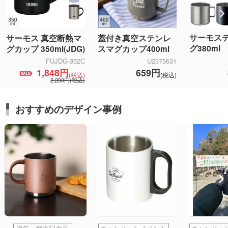
サーモス
サーモス 真空断熱マ
蓋付き真空ステンレ
グ380ml
グカップ 350ml(JDG)
スマグカップ400ml
FUJDG-352C
U2375631
1,848円
659円
(税込)
(税込)
2,200円(税込)
おすすめのデザイン事例