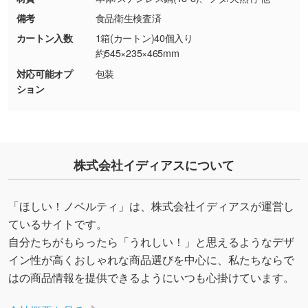
・持っているデータの背景が足りない／塗り足
備考
食品衛生検査済
しの作り方が分からない
カートン入数
1箱(カートン)40個入り
印刷したいデータが印刷範囲よりも小さい場
約545×235×465mm
合、シンプルな色・柄の背景であれば拡張が可
対応可能オプ
包装
能です。→
詳しく見る
ション
・デザインにQRコードを入れたい／QRコード
を生成してほしい
URLをご指定いただければ、QRコードを生成
株式会社イディアスについて
いたします。配置のご相談にも応じています。
→
詳しく見る
「ほしい！ノベルティ」は、株式会社イディアスが運営し
ているサイトです。
自分たちがもらったら「うれしい！」と思えるようなデザ
イン性が高くおしゃれな商品選びを中心に、私たちならで
はの商品情報を提供できるようにいつも心掛けています。