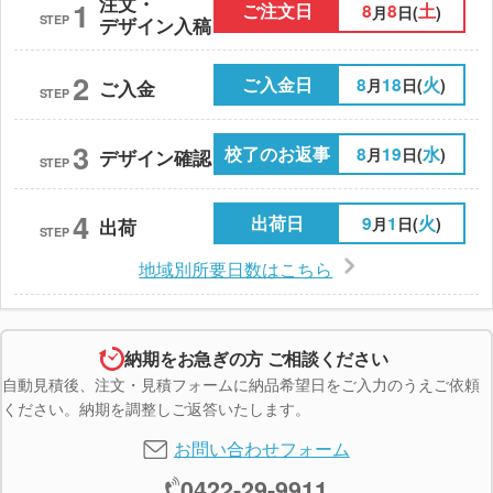
注文・
1
ご注文日
8
8
土
月
日(
)
STEP
デザイン入稿
2
ご入金日
8
18
火
月
日(
)
ご入金
STEP
3
校了のお返事
8
19
水
月
日(
)
デザイン確認
STEP
4
出荷日
9
1
火
月
日(
)
出荷
STEP
地域別所要日数はこちら
納期をお急ぎの方 ご相談ください
自動見積後、注文・見積フォームに納品希望日をご入力のうえご依頼
ください。納期を調整しご返答いたします。
お問い合わせフォーム
0422-29-9911