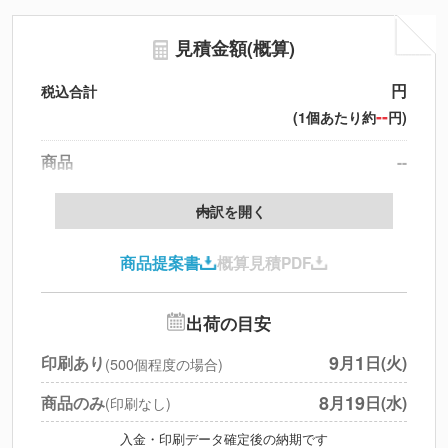
見積金額(概算)
円
税込合計
--
(1個あたり約
円)
商品
--
製版代
--
内訳を開く
印刷代
--
商品提案書
概算見積PDF
送料
--
※
北海道・沖縄・離島 別途
追加オプション
--
出荷の目安
円
税別合計
9
1
印刷あり
月
日(火)
(500個程度の場合)
※
上記小計は税別です
8
19
商品のみ
月
日(水)
(印刷なし)
入金・印刷データ確定後の納期です