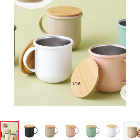
1
/
16