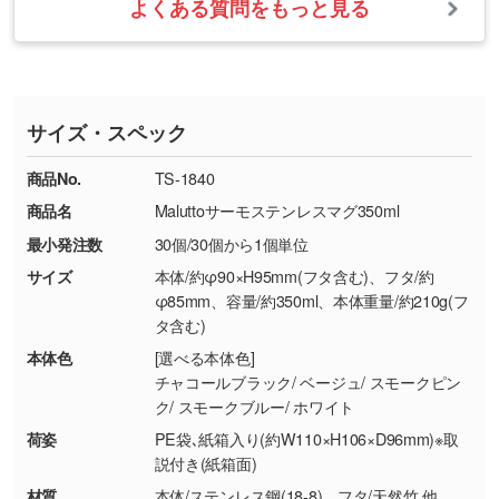
いたします。
ない場合や仕上がりに影響しそうな場合は、ス
よくある質問をもっと見る
・ご注文と異なる商品が届いた場合
・1色印刷でグラデーションや濃淡を表現した
お急ぎの場合はお電話でのご質問も受け付けて
タッフから別の色をご案内することもございま
・印刷不良があった場合
い
おります。下記電話番号までお問い合わせくだ
す。
※印刷不良は原則として“再印刷”でご対応させ
網点という技法で濃淡を表現することができま
さい。
ていただいております。
す。濃淡の差が分かるデータに調整いたしま
サイズ・スペック
※詳しくは「
商品の良品基準について
」をご覧
す。→
詳しく見る
TEL：0422-29-9911 営業時間10:00～
ください。
18:00(土日祝日除く)
商品No.
TS-1840
・コーポレートカラーを使って印刷したい／印
お問い合わせフォームはこちら
商品名
Maluttoサーモステンレスマグ350ml
【返品・交換ができない場合】
刷色にこだわりがある
最小発注数
30個/30個から1個単位
・お客様の元で商品を加工された場合、または
DIC・PANTONEなどのカラーチップの指定や、
商品が破損した場合
現物支給による色指定も承っております。→
詳
サイズ
本体/約φ90×H95mm(フタ含む)、フタ/約
・商品到着後7日以上経過している場合
しく見る
φ85mm、容量/約350ml、本体重量/約210g(フ
タ含む)
・お客様のご都合による返品・交換依頼(商
品・色・数量などの注文間違い等)
・背景がある画像からキャラクター部分だけを
本体色
[選べる本体色]
チャコールブラック/ ベージュ/ スモークピン
使いたいです
ク/ スモークブルー/ ホワイト
シンプルな背景のデータや、使いたいキャラク
ター部分の輪郭がはっきりしているデータは切
荷姿
PE袋､紙箱入り(約W110×H106×D96mm)※取
説付き(紙箱面)
り抜き処理が可能です。→
詳しく見る
材質
本体/ステンレス鋼(18-8)、フタ/天然竹 他