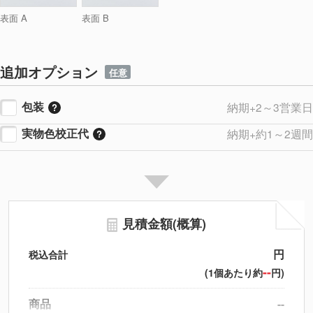
表面 A
表面 B
追加オプション
任意
包装
納期+2～3営業日
実物色校正代
納期+約1～2週間
見積金額(概算)
円
税込合計
--
(1個あたり約
円)
商品
--