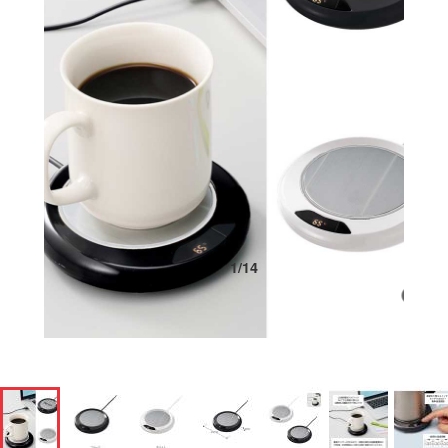
1
/
14