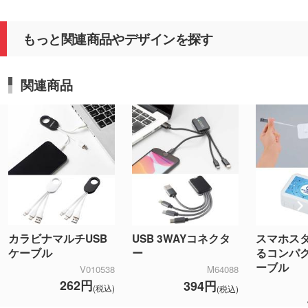
もっと関連商品やデザインを探す
関連商品
カラビナマルチUSB
USB 3WAYコネクタ
スマホス
ケーブル
ー
るコンパク
ーブル
V010538
M64088
262円
394円
(税込)
(税込)