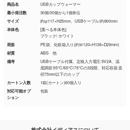
お問い合わせフォームはこちら
商品名
USBカップウォーマー
【返品・交換ができない場合】
刷色にこだわりがある
最小発注数
30個/30個から1個単位
・お客様の元で商品を加工された場合、または
DIC・PANTONEなどのカラーチップの指定や、
商品が破損した場合
現物支給による色指定も承っております。→
詳
サイズ
約φ117×H25mm、USBケーブル/約900mm
・商品到着後7日以上経過している場合
しく見る
本体色
[選べる本体色]
・お客様のご都合による返品・交換依頼(商
ブラック/ ホワイト
品・色・数量などの注文間違い等)
・背景がある画像からキャラクター部分だけを
荷姿
PE袋、化粧箱入り(約Ｗ120×H138×D29mm)
使いたいです
材質
ABS 他
シンプルな背景のデータや、使いたいキャラク
備考
USBケーブル付属、定格入力電圧:5V2A、温
ター部分の輪郭がはっきりしているデータは切
度調節:55℃/65℃/75℃の3段階、対応容器:直
り抜き処理が可能です。→
詳しく見る
径75mm以下のカップ
カートン入数
1箱(カートン)60個入り
・持っているデータの背景が足りない／塗り足
対応可能オプ
包装
しの作り方が分からない
ション
印刷したいデータが印刷範囲よりも小さい場
合、シンプルな色・柄の背景であれば拡張が可
能です。→
詳しく見る
・デザインにQRコードを入れたい／QRコード
株式会社イディアスについて