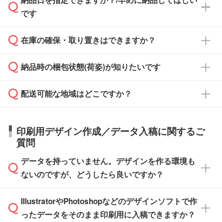
納品日を指定できますか？/早めに納品してほしい
ず、通常はPDFデータをメール添付でお送りし
・印刷する場合(500個程度)
また、卒業・卒園記念品で対策委員会や個人様
です
ます。
ご入金、イメージ画像の校了から約2週間～2
からご注文いただく場合でも、お支払い元が学
原本の郵送をご希望の場合は、担当スタッフま
週間半でご納品いたします。
校や幼稚園・保育園であれば、同様の条件でご
たは注文フォームの『ご注文に関する備考欄』
在庫の確保・取り置きはできますか？
ご希望の納期がある場合は、お問い合わせ・お
対応できる場合がございます。
よりお知らせください。
・商品のみ注文する場合(サンプル購入を含む)
見積もり・ご注文時にその旨をお知らせくださ
ご希望の際は担当スタッフまでお気軽にご相談
ご入金確認後、1～2営業日で出荷いたしま
納品時の梱包状態(荷姿)が知りたいです
い。
ご入金確認後に在庫を確保し、注文確定のご連
ください。
す。
在庫状況や印刷スケジュールを確認のうえ、対
絡を致します。ご入金いただくまで在庫の確保
応が可能かご案内いたします。
配送可能な地域はどこですか？
はできかねますので予めご了承ください。
商品によって異なります。各ページにある商品
納期は商品や数量、印刷方法、ご納品場所、在
また、お急ぎで印刷をご希望の場合は、最短5
詳細の荷姿欄をご確認ください。
庫の有無によって異なります。正確な日程はス
営業日で出荷可能な商品もご用意しておりま
【箱入り】 商品がひとつずつ箱に入っていま
日本全国へお届けが可能です。なお、海外への
タッフまでお問い合わせください。
印刷用デザイン作成／データ入稿に関するご
す。>>
対象商品はこちら
す。(白箱、化粧箱、ブリスターパックなど)
直接納品は行っておりませんので予めご了承く
質問
※最短出荷日は商品によって異なります。各商
【袋入り】 商品がひとつずつ袋に入っていま
ださい。
また、商品ページ内の「出荷までのスケジュー
品ページにてご確認ください
す。(透明袋、デザイン袋など)
データを持っていません。デザインを作る環境も
ル」に注文予定日をご入力いただくと、おおよ
【個包装なし】 個包装がされていない状態で
ないのですが、どうしたら良いですか？
その締切日や出荷目安をご確認いただけます。
納品します。
商品在庫や印刷ラインを確保するためにも、商
※化粧箱から白箱への入れ替えや、オリジナル
IllustratorやPhotoshopなどのデザインソフトで作
品が決まりましたらお早めのご発注をお願いい
無料の「
デザインシミュレーター
」を使えば、
箱の作成は原則承っておりません。
たします。
ったデータをそのまま印刷用に入稿できますか？
PCやスマホから簡単にデザインを作成できま