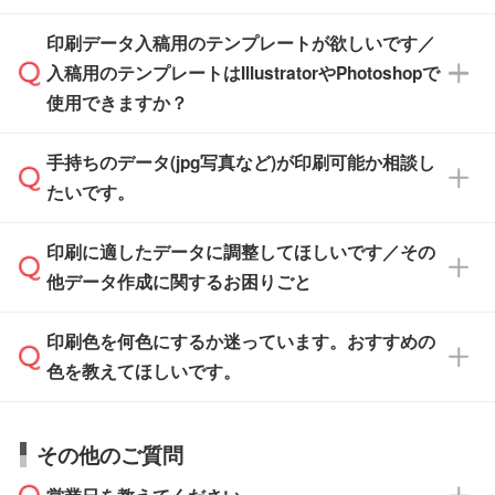
す。スタンプやテンプレートも豊富なので、デ
※土日祝日を除く営業日換算です。
印刷データ入稿用のテンプレートが欲しいです／
ザインソフトがなくても安心です。
IllustratorやPhotoshop、CLIP STUDIOなどのデ
※沖縄・離島は追加日数がかかります。
入稿用のテンプレートはIllustratorやPhotoshopで
ザインソフトでこだわりのデザインを作成した
また、「
データ作成サービス
」もご利用いただ
使用できますか？
い方は、
完全データ入稿
がおすすめです。
けます。ご希望の文言・書体・印刷色をお知ら
「.ai」形式または「.psd」形式で保存し、お見
せいただければ、弊社にて無料でデザインデー
積・ご注文フォームにアップロードしてご入稿
手持ちのデータ(jpg写真など)が印刷可能か相談し
一部商品は入稿用テンプレートのご用意があり
タを1点作成いたします。
ください。
たいです。
ます。各商品ページの『印刷方法・テンプレー
ト』からダウンロードをお願いいたします。
ご入稿後は経験豊富なスタッフがデータに不備
印刷に適したデータに調整してほしいです／その
入稿用のテンプレートはPDF形式ですが、
印刷に適したデータ・解像度かどうか、担当ス
がないかチェックし、お客様と確認してから印
IllustratorやPhotoshopで開いてご利用いただけ
他データ作成に関するお困りごと
タッフが事前に確認いたします。
刷に進みますので、ご安心ください。
ます。詳しい手順は「
入稿テンプレートの使い
データはお見積・ご注文・
お問い合わせフォー
方
」をご確認ください。
印刷色を何色にするか迷っています。おすすめの
ム
へ添付いただくか、担当スタッフ宛にメール
データ作成でお困りの際には、担当スタッフが
でお送りください。
色を教えてほしいです。
サポートいたしますのでお気軽にご相談くださ
仕上がりに影響しそうな点もチェックいたしま
い。
すので、データのご相談だけでもお気軽にお問
お問い合わせフォーム
や、見積/注文フォーム
お見積・ご注文・
お問い合わせフォーム
からご
その他のご質問
い合わせください。
から添付してお送りください。
相談いただきますと、担当スタッフがお客様の
ご希望や商品の本体色を確認し、印刷色をご提