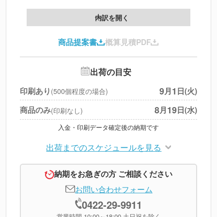
製版代
--
内訳を開く
印刷代
--
商品提案書
概算見積PDF
送料
--
※
北海道・沖縄・離島 別途
追加オプション
--
出荷の目安
円
税別合計
9
1
印刷あり
月
日(火)
(500個程度の場合)
※
上記小計は税別です
8
19
商品のみ
月
日(水)
(印刷なし)
入金・印刷データ確定後の納期です
出荷までのスケジュールを見る
納期をお急ぎの方 ご相談ください
お問い合わせフォーム
0422-29-9911
営業時間 10:00～18:00 土日祝を除く