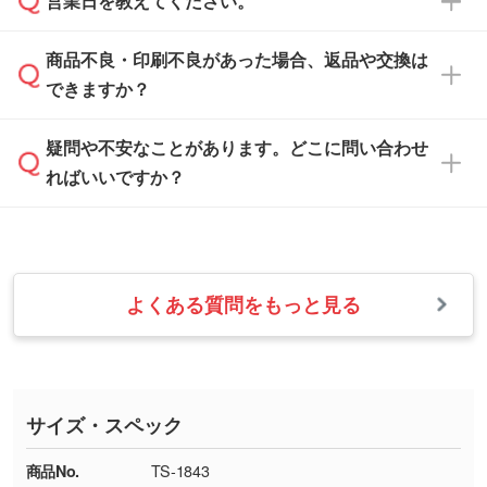
営業日を教えてください。
なお、印刷用データの作り方に関する詳細は、
・解像度の低いデータをトレース/調整してほ
案させていただきます。
「
完全データ入稿
」をご参照ください。
しい
本体色がブラック、ネイビーなど濃色の場合は
商品不良・印刷不良があった場合、返品や交換は
営業日は平日の10:00～18:00で、土日祝日はお
解像度の低い画像や、手書きのイラスト、写真
白色か淡い色の印刷色をおすすめしておりま
できますか？
休みとなります。注文・見積・お問い合わせ
などを、印刷に適したベクターデータに変換し
す。
は、土日祝日でもお送りいただければ、出社後
ます。→
詳しく見る
本体色がナチュラルなど淡色の場合、印刷をく
疑問や不安なことがあります。どこに問い合わせ
速やかに対応いたします。
お手数をお掛けいたしますが、至急担当スタッ
っきりと目立たせたいときは濃い印刷色が、柔
ればいいですか？
フまでご連絡ください。商品の状況を確認し、
・フルカラーデータを1色に変換してほしい
らかい雰囲気にしたいときは淡い印刷色が映え
改めてご案内いたします。
シルク印刷、レーザー彫刻など印刷方法にあわ
ます。
せて、フルカラーのデータを1色になおしま
お問い合わせフォームをご利用ください。1営
【返品・交換の対象】
す。→
詳しく見る
業日以内に担当スタッフよりメールにてご連絡
また、お選びいただいた印刷色が本体色に合わ
・お届け時に商品が損傷・故障している場合
いたします。
ない場合や仕上がりに影響しそうな場合は、ス
よくある質問をもっと見る
・ご注文と異なる商品が届いた場合
・1色印刷でグラデーションや濃淡を表現した
お急ぎの場合はお電話でのご質問も受け付けて
タッフから別の色をご案内することもございま
・印刷不良があった場合
い
おります。下記電話番号までお問い合わせくだ
す。
※印刷不良は原則として“再印刷”でご対応させ
網点という技法で濃淡を表現することができま
さい。
ていただいております。
す。濃淡の差が分かるデータに調整いたしま
サイズ・スペック
※詳しくは「
商品の良品基準について
」をご覧
す。→
詳しく見る
TEL：0422-29-9911 営業時間10:00～
ください。
18:00(土日祝日除く)
商品No.
TS-1843
・コーポレートカラーを使って印刷したい／印