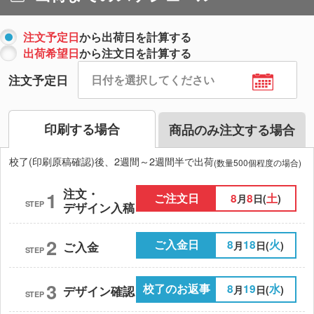
注文予定日
から出荷日を計算する
出荷希望日
から注文日を計算する
注文予定日
印刷する場合
商品のみ注文する場合
校了(印刷原稿確認)後、2週間～2週間半で出荷
(数量500個程度の場合)
注文・
1
ご注文日
8
8
土
月
日(
)
STEP
デザイン入稿
2
ご入金日
8
18
火
月
日(
)
ご入金
STEP
3
校了のお返事
8
19
水
月
日(
)
デザイン確認
STEP