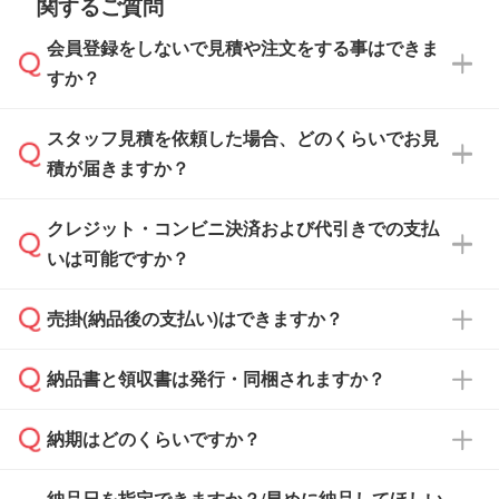
関するご質問
会員登録をしないで見積や注文をする事はできま
すか？
スタッフ見積を依頼した場合、どのくらいでお見
可能です。見積・注文フォームにて『ゲストの
積が届きますか？
まま進む』ボタンからお進みのうえ、ご依頼く
ださい。
クレジット・コンビニ決済および代引きでの支払
通常、翌営業日までにお送りしております。混
いは可能ですか？
雑状況によっては、お時間をいただくこともご
ざいます。予めご了承ください。土日祝日にご
売掛(納品後の支払い)はできますか？
依頼いただいた場合は、翌営業日以降のご連絡
銀行振込のみのご対応となります。
となります。
納品書と領収書は発行・同梱されますか？
基本的には先入金をお願いしておりますが、自
治体・行政機関・学校・病院・上場企業様 な
納期はどのくらいですか？
どの場合は、月末締め翌月末払いに対応可能で
納品書・領収書は ご依頼をいただいた場合の
す。
み発行しております。商品への同梱はしておら