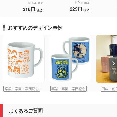
KD221001
KD245391
229円
218円
(税込)
(税込)
おすすめのデザイン事例
卒業・卒園・卒団記念
卒業・卒園・卒団記念
周年・創
よくあるご質問