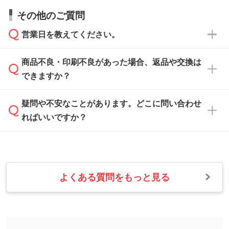
すので、データのご相談だけでもお気軽にお問
お問い合わせフォーム
や、見積/注文フォーム
お見積・ご注文・
お問い合わせフォーム
からご
その他のご質問
い合わせください。
から添付してお送りください。
相談いただきますと、担当スタッフがお客様の
ご希望や商品の本体色を確認し、印刷色をご提
営業日を教えてください。
なお、印刷用データの作り方に関する詳細は、
・解像度の低いデータをトレース/調整してほ
案させていただきます。
「
完全データ入稿
」をご参照ください。
しい
本体色がブラック、ネイビーなど濃色の場合は
商品不良・印刷不良があった場合、返品や交換は
営業日は平日の10:00～18:00で、土日祝日はお
解像度の低い画像や、手書きのイラスト、写真
白色か淡い色の印刷色をおすすめしておりま
できますか？
休みとなります。注文・見積・お問い合わせ
などを、印刷に適したベクターデータに変換し
す。
は、土日祝日でもお送りいただければ、出社後
ます。→
詳しく見る
本体色がナチュラルなど淡色の場合、印刷をく
疑問や不安なことがあります。どこに問い合わせ
速やかに対応いたします。
お手数をお掛けいたしますが、至急担当スタッ
っきりと目立たせたいときは濃い印刷色が、柔
ればいいですか？
フまでご連絡ください。商品の状況を確認し、
・フルカラーデータを1色に変換してほしい
らかい雰囲気にしたいときは淡い印刷色が映え
改めてご案内いたします。
シルク印刷、レーザー彫刻など印刷方法にあわ
ます。
せて、フルカラーのデータを1色になおしま
お問い合わせフォームをご利用ください。1営
【返品・交換の対象】
す。→
詳しく見る
業日以内に担当スタッフよりメールにてご連絡
また、お選びいただいた印刷色が本体色に合わ
・お届け時に商品が損傷・故障している場合
いたします。
ない場合や仕上がりに影響しそうな場合は、ス
よくある質問をもっと見る
・ご注文と異なる商品が届いた場合
・1色印刷でグラデーションや濃淡を表現した
お急ぎの場合はお電話でのご質問も受け付けて
タッフから別の色をご案内することもございま
・印刷不良があった場合
い
おります。下記電話番号までお問い合わせくだ
す。
※印刷不良は原則として“再印刷”でご対応させ
網点という技法で濃淡を表現することができま
さい。
ていただいております。
す。濃淡の差が分かるデータに調整いたしま