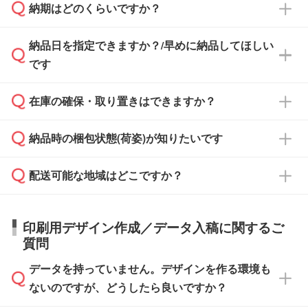
納期はどのくらいですか？
どの場合は、月末締め翌月末払いに対応可能で
納品書・領収書は ご依頼をいただいた場合の
す。
み発行しております。商品への同梱はしておら
納品日を指定できますか？/早めに納品してほしい
ず、通常はPDFデータをメール添付でお送りし
・印刷する場合(500個程度)
また、卒業・卒園記念品で対策委員会や個人様
です
ます。
ご入金、イメージ画像の校了から約2週間～2
からご注文いただく場合でも、お支払い元が学
原本の郵送をご希望の場合は、担当スタッフま
週間半でご納品いたします。
校や幼稚園・保育園であれば、同様の条件でご
たは注文フォームの『ご注文に関する備考欄』
在庫の確保・取り置きはできますか？
ご希望の納期がある場合は、お問い合わせ・お
対応できる場合がございます。
よりお知らせください。
・商品のみ注文する場合(サンプル購入を含む)
見積もり・ご注文時にその旨をお知らせくださ
ご希望の際は担当スタッフまでお気軽にご相談
ご入金確認後、1～2営業日で出荷いたしま
納品時の梱包状態(荷姿)が知りたいです
い。
ご入金確認後に在庫を確保し、注文確定のご連
ください。
す。
在庫状況や印刷スケジュールを確認のうえ、対
絡を致します。ご入金いただくまで在庫の確保
応が可能かご案内いたします。
配送可能な地域はどこですか？
はできかねますので予めご了承ください。
商品によって異なります。各ページにある商品
納期は商品や数量、印刷方法、ご納品場所、在
また、お急ぎで印刷をご希望の場合は、最短5
詳細の荷姿欄をご確認ください。
庫の有無によって異なります。正確な日程はス
営業日で出荷可能な商品もご用意しておりま
【箱入り】 商品がひとつずつ箱に入っていま
日本全国へお届けが可能です。なお、海外への
タッフまでお問い合わせください。
印刷用デザイン作成／データ入稿に関するご
す。>>
対象商品はこちら
す。(白箱、化粧箱、ブリスターパックなど)
直接納品は行っておりませんので予めご了承く
質問
※最短出荷日は商品によって異なります。各商
【袋入り】 商品がひとつずつ袋に入っていま
ださい。
また、商品ページ内の「出荷までのスケジュー
品ページにてご確認ください
す。(透明袋、デザイン袋など)
データを持っていません。デザインを作る環境も
ル」に注文予定日をご入力いただくと、おおよ
【個包装なし】 個包装がされていない状態で
ないのですが、どうしたら良いですか？
その締切日や出荷目安をご確認いただけます。
納品します。
商品在庫や印刷ラインを確保するためにも、商