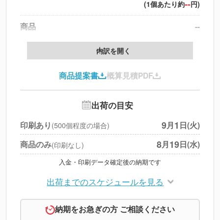
--
(1個あたり約
円)
商品
--
データ配置料
--
内訳を開く
印刷代
--
商品提案書
概算見積PDF
送料
--
※
北海道・沖縄・離島 別途
追加オプション
--
出荷の目安
円
税別合計
9
1
印刷あり
月
日(火)
(500個程度の場合)
※
上記小計は税別です
8
19
商品のみ
月
日(水)
(印刷なし)
入金・印刷データ確定後の納期です
出荷までのスケジュールを見る
納期をお急ぎの方 ご相談ください