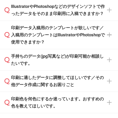
※化粧箱から白箱への入れ替えや、オリジナル
IllustratorやPhotoshopなどのデザインソフトで作
品が決まりましたらお早めのご発注をお願いい
無料の「
デザインシミュレーター
」を使えば、
箱の作成は原則承っておりません。
たします。
ったデータをそのまま印刷用に入稿できますか？
PCやスマホから簡単にデザインを作成できま
す。スタンプやテンプレートも豊富なので、デ
※土日祝日を除く営業日換算です。
印刷データ入稿用のテンプレートが欲しいです／
ザインソフトがなくても安心です。
IllustratorやPhotoshop、CLIP STUDIOなどのデ
※沖縄・離島は追加日数がかかります。
入稿用のテンプレートはIllustratorやPhotoshopで
ザインソフトでこだわりのデザインを作成した
また、「
データ作成サービス
」もご利用いただ
使用できますか？
い方は、
完全データ入稿
がおすすめです。
けます。ご希望の文言・書体・印刷色をお知ら
「.ai」形式または「.psd」形式で保存し、お見
せいただければ、弊社にて無料でデザインデー
積・ご注文フォームにアップロードしてご入稿
手持ちのデータ(jpg写真など)が印刷可能か相談し
一部商品は入稿用テンプレートのご用意があり
タを1点作成いたします。
ください。
たいです。
ます。各商品ページの『印刷方法・テンプレー
ト』からダウンロードをお願いいたします。
ご入稿後は経験豊富なスタッフがデータに不備
印刷に適したデータに調整してほしいです／その
入稿用のテンプレートはPDF形式ですが、
印刷に適したデータ・解像度かどうか、担当ス
がないかチェックし、お客様と確認してから印
IllustratorやPhotoshopで開いてご利用いただけ
他データ作成に関するお困りごと
タッフが事前に確認いたします。
刷に進みますので、ご安心ください。
ます。詳しい手順は「
入稿テンプレートの使い
データはお見積・ご注文・
お問い合わせフォー
方
」をご確認ください。
印刷色を何色にするか迷っています。おすすめの
ム
へ添付いただくか、担当スタッフ宛にメール
データ作成でお困りの際には、担当スタッフが
でお送りください。
色を教えてほしいです。
サポートいたしますのでお気軽にご相談くださ
仕上がりに影響しそうな点もチェックいたしま
い。