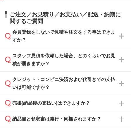
ご注文／お見積り／お支払い／配送・納期に
関するご質問
会員登録をしないで見積や注文をする事はできま
すか？
スタッフ見積を依頼した場合、どのくらいでお見
可能です。見積・注文フォームにて『ゲストの
積が届きますか？
まま進む』ボタンからお進みのうえ、ご依頼く
ださい。
クレジット・コンビニ決済および代引きでの支払
通常、翌営業日までにお送りしております。混
いは可能ですか？
雑状況によっては、お時間をいただくこともご
ざいます。予めご了承ください。土日祝日にご
売掛(納品後の支払い)はできますか？
依頼いただいた場合は、翌営業日以降のご連絡
銀行振込のみのご対応となります。
となります。
納品書と領収書は発行・同梱されますか？
基本的には先入金をお願いしておりますが、自
治体・行政機関・学校・病院・上場企業様 な