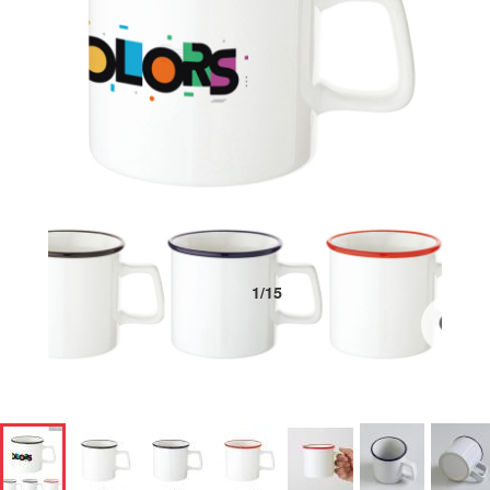
1
/
15