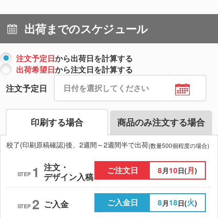
出荷までのスケジュール
注文予定日
から出荷日を計算する
出荷希望日
から注文日を計算する
注文予定日
印刷する場合
商品のみ注文する場合
校了(印刷原稿確認)後、2週間～2週間半で出荷
(数量500個程度の場合)
注文・
1
ご注文日
8
10
月
月
日(
)
STEP
デザイン入稿
2
ご入金日
8
18
火
月
日(
)
ご入金
STEP