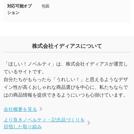
能です。→
詳しく見る
対応可能オプ
包装
ション
・デザインにQRコードを入れたい／QRコード
を生成してほしい
URLをご指定いただければ、QRコードを生成
いたします。配置のご相談にも応じています。
株式会社イディアスについて
→
詳しく見る
「ほしい！ノベルティ」は、株式会社イディアスが運営し
ているサイトです。
自分たちがもらったら「うれしい！」と思えるようなデザ
イン性が高くおしゃれな商品選びを中心に、私たちならで
はの商品情報を提供できるようにいつも心掛けています。
会社概要を見る
より良きノベルティ・記念品づくりを
目指した取り組み